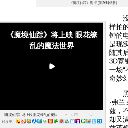
《魔境仙踪》海报
[保存到相册]
没有
样拍
《魔境仙踪》将上映 眼花缭
钟的
是现
乱的魔法世界
随其
3D
一场
奇妙幻
黑白
·弗
兹，
《魔境仙踪》将上映 眼花缭乱的魔法
14,171
却又
转发至：