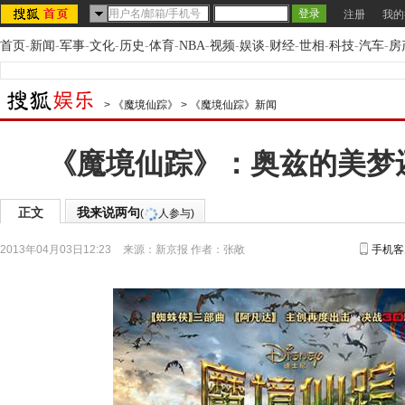
注册
我的
首页
-
新闻
-
军事
-
文化
-
历史
-
体育
-
NBA
-
视频
-
娱谈
-
财经
-
世相
-
科技
-
汽车
-
房
>
《魔境仙踪》
>
《魔境仙踪》新闻
《魔境仙踪》：奥兹的美梦
正文
我来说两句
(
人参与)
2013年04月03日12:23
来源：
新京报
作者：张敞
手机客