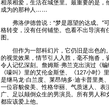
相亲相爱，生活在城堡里。最重要的是，
成为的那种人……
弗洛伊德曾说：“梦是愿望的达成。”可
格转变，没有任何铺垫。也看不出导演有
图。
但作为一部科幻片，它仍旧是出色的。
的视觉效果，情节引人入胜，毫不拖沓，
令人记忆深刻。詹姆斯·弗兰克出演过《蝙
《嚎叫》里的艾伦金斯堡、《127小时》
是继马龙·白兰度、莱昂纳多·迪卡普里奥
一位容貌俊美、性格华丽、气质迷人、表
广、足以颠倒众生的男演员。所有男人和
都应该爱上他。