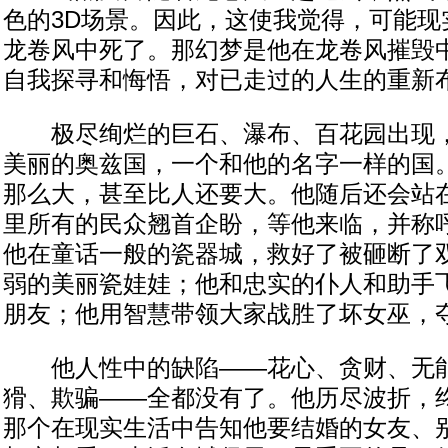
色的3D场景。因此，这使我觉得，可能现
龙卷风中死了。那幻梦是他在龙卷风摧毁
自我探寻和悔悟，对已走过的人生的重新
极尽绚烂的巨石、瀑布、百花园出现，
美丽的奥兹国，一个和他的名字一样的国
那么大，甚至比人还要大。他随后还会站
里所有的民众翘首企盼，等他来临，并称呼
他在童话一般的瓷器城，救好了被砸断了
弱的美丽瓷娃娃；他和忠实的仆人和助手
朋友；他用智慧带领大家战胜了坏女巫，
他人性中的缺陷——花心、贪财、无能
猾、欺骗——全都没有了。他历尽波折，
那个在现实生活中告知他要结婚的女友、