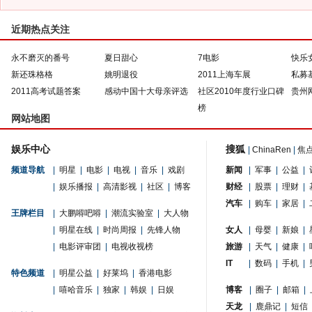
近期热点关注
永不磨灭的番号
夏日甜心
7电影
快乐
新还珠格格
姚明退役
2011上海车展
私募
2011高考试题答案
感动中国十大母亲评选
社区2010年度行业口碑
贵州
榜
网站地图
娱乐中心
搜狐
|
ChinaRen
|
焦
频道导航
|
明星
|
电影
|
电视
|
音乐
|
戏剧
新闻
|
军事
|
公益
|
|
娱乐播报
|
高清影视
|
社区
|
博客
财经
|
股票
|
理财
|
汽车
|
购车
|
家居
|
王牌栏目
|
大鹏嘚吧嘚
|
潮流实验室
|
大人物
|
明星在线
|
时尚周报
|
先锋人物
女人
|
母婴
|
新娘
|
|
电影评审团
|
电视收视榜
旅游
|
天气
|
健康
|
IT
|
数码
|
手机
|
特色频道
|
明星公益
|
好莱坞
|
香港电影
|
嘻哈音乐
|
独家
|
韩娱
|
日娱
博客
|
圈子
|
邮箱
|
天龙
|
鹿鼎记
|
短信