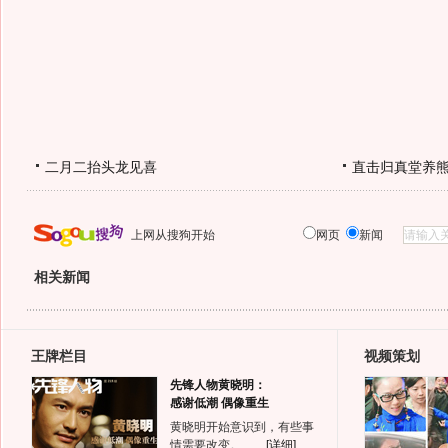
二月二抬头龙见喜
直击归真堂养
上网从搜狗开始
网页
新闻
相关新闻
王牌栏目
视频策划
先锋人物黄晓明：
感谢低潮 偶像重生
黄晓明开始意识到，有些事
情需要改变。……
[详细]