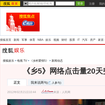
注册
我的
搜狐首页
-
新闻
-
军事
-
体育
-
NBA
-
娱乐
-
视频
-
财经
-
股票
-
IT
-
汽车
-
房产
-
家居
搜狐娱乐
>
电视 TV
>
《乡村爱情5》
>
新闻动态
《乡5》网络点击量20天突
正文
我来说两句
(
人参与)
2012年02月21日10:44
来源：
人民网