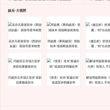
娱乐·大视野
吴亦凡香港宣传《西游伏
邓超携《乘风破浪》登陆
《健忘村》舒淇
妖篇》 获徐导星爷称赞
快本 现场释放表情包
覆，“村”出自
闫妮亦正亦谐占贺岁 喜剧
《情圣》肖央“真诚出轨”
解读邓超新身份《
也要颜值担当
或成贺岁档爆款帝
师》投资人 不