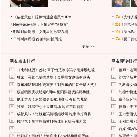
《秘密天使》陈翔情迷金素恩YURA
《先锋人
NewFace张俪：不怕定型“物质女”
《综艺马
明星时尚周报：女明星的欲望衣橱
《NewF
日韩时尚周报
好莱坞街拍周报
《夏日甜
更多 >>
网友点击排行
网友评论排行
1
1
《比利林恩》首映 章子怡范冰冰冯小刚捧场红毯
董卿：这两
2
2
独家：买菜也要拗造型！金星携女逛街有派头
刘德华新片
3
3
京东和奶茶哪个更重要？刘强东的回答全场大笑！
为救母女俩
4
4
杨威晒照庆祝结婚8周年 杨阳洋轻抚妈妈孕肚
刘德华扮邋
5
5
艳压群芳！唐嫣修身长裙现身活动 仙气儿足
章子怡斥港
6
6
独家：姚晨带小土豆逛商场 购置产后新衣
律师：于正
7
7
成都风味！张靓颖冯轲曝婚纱照 吃串串打麻将
王力宏否认
8
8
接地气！阔太熊黛林打扮休闲逛街买厕所泵
王刚自曝7
9
9
台媒:40
马蓉离婚后，砸1000万人民币给媒体要求删掉这照片
10
10
甜到腻！黄晓明上海庆生 Baby挺孕肚送蛋糕
陈冠希：假