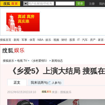
注册
我的
搜狐首页
-
新闻
-
军事
-
体育
-
NBA
-
娱乐
-
视频
-
财经
-
股票
-
IT
-
汽车
-
房产
-
家居
搜狐娱乐
>
电视 TV
>
《乡村爱情5》
>
新闻动态
《乡爱5》上演大结局 搜狐
正文
我来说两句
(
人参与)
2012年02月20日18:10
来源：
搜狐娱乐