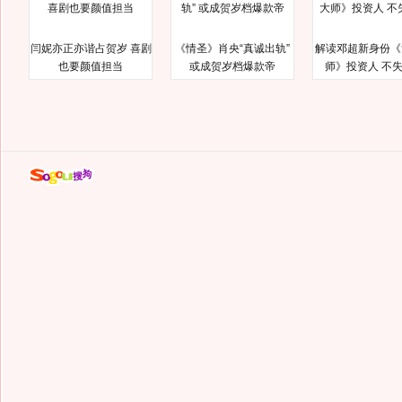
闫妮亦正亦谐占贺岁 喜剧
《情圣》肖央“真诚出轨”
解读邓超新身份《
也要颜值担当
或成贺岁档爆款帝
师》投资人 不