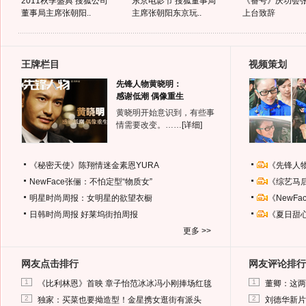
2011秋季盛典 搜狐公司
东京电影节 搜狐董事局
《番号》庆功会
董事局主席张朝阳..
主席张朝阳东京玩..
上台致辞
王牌栏目
视频策划
先锋人物黄晓明：
感谢低潮 偶像重生
黄晓明开始意识到，有些事
情需要改变。……
[详细]
《秘密天使》陈翔情迷金素恩YURA
《先锋人
NewFace张俪：不怕定型“物质女”
《综艺马
明星时尚周报：女明星的欲望衣橱
《NewF
日韩时尚周报
好莱坞街拍周报
《夏日甜
更多 >>
网友点击排行
网友评论排行
1
1
《比利林恩》首映 章子怡范冰冰冯小刚捧场红毯
董卿：这两
2
2
独家：买菜也要拗造型！金星携女逛街有派头
刘德华新片