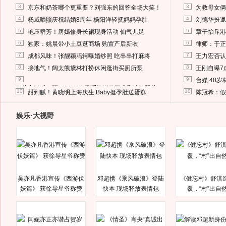
3
3
京东和奶茶哪个更重要？刘强东的回答全场大笑！
为救母女俩
4
4
杨威晒照庆祝结婚8周年 杨阳洋轻抚妈妈孕肚
刘德华扮邋
5
5
艳压群芳！唐嫣修身长裙现身活动 仙气儿足
章子怡斥港
6
6
独家：姚晨带小土豆逛商场 购置产后新衣
律师：于正
7
7
成都风味！张靓颖冯轲曝婚纱照 吃串串打麻将
王力宏否认
8
8
接地气！阔太熊黛林打扮休闲逛街买厕所泵
王刚自曝7
9
9
台媒:40
马蓉离婚后，砸1000万人民币给媒体要求删掉这照片
10
10
甜到腻！黄晓明上海庆生 Baby挺孕肚送蛋糕
陈冠希：假
娱乐·大视野
吴亦凡香港宣传《西游伏
邓超携《乘风破浪》登陆
《健忘村》舒淇
妖篇》 获徐导星爷称赞
快本 现场释放表情包
覆，“村”出自