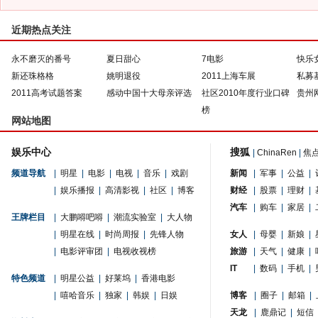
近期热点关注
永不磨灭的番号
夏日甜心
7电影
快乐
新还珠格格
姚明退役
2011上海车展
私募
2011高考试题答案
感动中国十大母亲评选
社区2010年度行业口碑
贵州
榜
网站地图
娱乐中心
搜狐
|
ChinaRen
|
焦
频道导航
|
明星
|
电影
|
电视
|
音乐
|
戏剧
新闻
|
军事
|
公益
|
|
娱乐播报
|
高清影视
|
社区
|
博客
财经
|
股票
|
理财
|
汽车
|
购车
|
家居
|
王牌栏目
|
大鹏嘚吧嘚
|
潮流实验室
|
大人物
|
明星在线
|
时尚周报
|
先锋人物
女人
|
母婴
|
新娘
|
|
电影评审团
|
电视收视榜
旅游
|
天气
|
健康
|
IT
|
数码
|
手机
|
特色频道
|
明星公益
|
好莱坞
|
香港电影
|
嘻哈音乐
|
独家
|
韩娱
|
日娱
博客
|
圈子
|
邮箱
|
天龙
|
鹿鼎记
|
短信