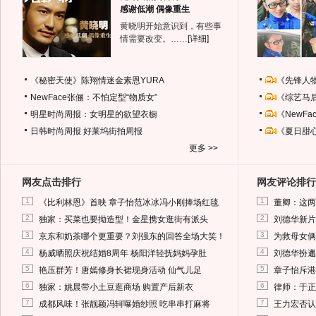
感谢低潮 偶像重生
黄晓明开始意识到，有些事
情需要改变。……
[详细]
《秘密天使》陈翔情迷金素恩YURA
《先锋人
NewFace张俪：不怕定型“物质女”
《综艺马
明星时尚周报：女明星的欲望衣橱
《NewF
日韩时尚周报
好莱坞街拍周报
《夏日甜
更多 >>
网友点击排行
网友评论排行
1
1
《比利林恩》首映 章子怡范冰冰冯小刚捧场红毯
董卿：这两
2
2
独家：买菜也要拗造型！金星携女逛街有派头
刘德华新片
3
3
京东和奶茶哪个更重要？刘强东的回答全场大笑！
为救母女俩
4
4
杨威晒照庆祝结婚8周年 杨阳洋轻抚妈妈孕肚
刘德华扮邋
5
5
艳压群芳！唐嫣修身长裙现身活动 仙气儿足
章子怡斥港
6
6
独家：姚晨带小土豆逛商场 购置产后新衣
律师：于正
7
7
成都风味！张靓颖冯轲曝婚纱照 吃串串打麻将
王力宏否认