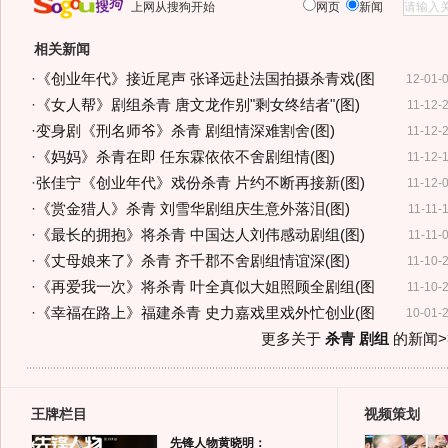
上网从搜狗开始
网页
新闻
相关新闻
·
《创业年代》接近尾声 张译远赴法国拍摄杀青戏(图
12-01-
·
《女人帮》剧组杀青 唐文龙作别"剩女终结者"(图)
11-12-
·
变身剧《刑名师爷》杀青 剧组情深难割舍(图)
11-12-
·
《妈妈》杀青在即 任东霖依依不舍剧组情(图)
11-12-
·
张佳宁《创业年代》戏份杀青 片约不断再接新(图)
11-12-
·
《赏金猎人》杀青 刘雪华剧组庆生意外落泪(图)
11-11-
·
《最长的拥抱》将杀青 中国达人刘伟感动剧组(图)
11-11-
·
《丈母娘来了》杀青 齐千郡不舍剧组情谊深(图)
11-10-
·
《再爱我一次》将杀青 叶全真似大姐照顾全剧组(图
11-10-
·
《幸福在路上》福建杀青 史力嘉戏里戏外忙创业(图
10-01-
更多关于
杀青 剧组
的新闻>
王牌栏目
视频策划
先锋人物黄晓明：