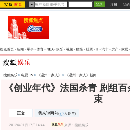
注册
我的
搜狐首页
-
新闻
-
军事
-
体育
-
NBA
-
娱乐
-
视频
-
财经
-
股票
-
IT
-
汽车
-
房产
-
家居
搜狐娱乐
>
电视 TV
>
《温州一家人》
>
《温州一家人》新闻
《创业年代》法国杀青 剧组百
束
正文
我来说两句
(
人参与)
2012年01月17日14:44
来源：
搜狐娱乐