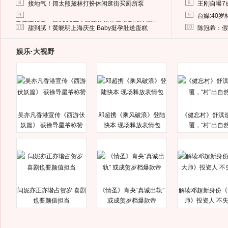
8
8
接地气！阔太熊黛林打扮休闲逛街买厕所泵
王刚自曝7
9
9
台媒:40
马蓉离婚后，砸1000万人民币给媒体要求删掉这照片
10
10
甜到腻！黄晓明上海庆生 Baby挺孕肚送蛋糕
陈冠希：假
娱乐·大视野
吴亦凡香港宣传《西游伏
邓超携《乘风破浪》登陆
《健忘村》舒淇
妖篇》 获徐导星爷称赞
快本 现场释放表情包
覆，“村”出自
闫妮亦正亦谐占贺岁 喜剧
《情圣》肖央“真诚出轨”
解读邓超新身份《
也要颜值担当
或成贺岁档爆款帝
师》投资人 不