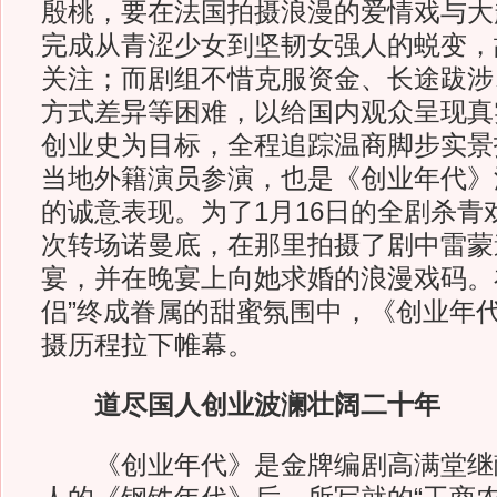
殷桃，要在法国拍摄浪漫的爱情戏与大
完成从青涩少女到坚韧女强人的蜕变，
关注；而剧组不惜克服资金、长途跋涉
方式差异等困难，以给国内观众呈现真
创业史为目标，全程追踪温商脚步实景
当地外籍演员参演，也是《创业年代》
的诚意表现。为了1月16日的全剧杀青
次转场诺曼底，在那里拍摄了剧中雷蒙
宴，并在晚宴上向她求婚的浪漫戏码。
侣”终成眷属的甜蜜氛围中，《创业年代
摄历程拉下帷幕。
道尽国人创业波澜壮阔二十年
《创业年代》是金牌编剧高满堂继