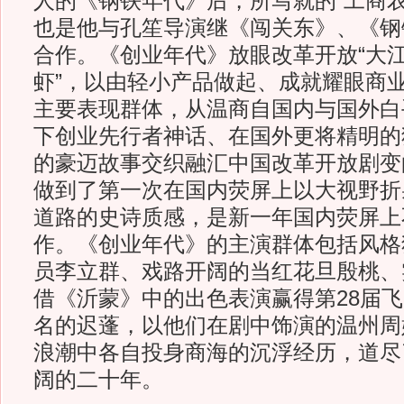
人的《钢铁年代》后，所写就的“工商农
也是他与孔笙导演继《闯关东》、《钢
合作。《创业年代》放眼改革开放“大江
虾”，以由轻小产品做起、成就耀眼商
主要表现群体，从温商自国内与国外白
下创业先行者神话、在国外更将精明的
的豪迈故事交织融汇中国改革开放剧变
做到了第一次在国内荧屏上以大视野折
道路的史诗质感，是新一年国内荧屏上
作。《创业年代》的主演群体包括风格
员李立群、戏路开阔的当红花旦殷桃、
借《沂蒙》中的出色表演赢得第28届
名的迟蓬，以他们在剧中饰演的温州周
浪潮中各自投身商海的沉浮经历，道尽
阔的二十年。