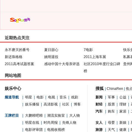
近期热点关注
永不磨灭的番号
夏日甜心
7电影
快乐
新还珠格格
姚明退役
2011上海车展
私募
2011高考试题答案
感动中国十大母亲评选
社区2010年度行业口碑
贵州
榜
网站地图
娱乐中心
搜狐
|
ChinaRen
|
焦
频道导航
|
明星
|
电影
|
电视
|
音乐
|
戏剧
新闻
|
军事
|
公益
|
|
娱乐播报
|
高清影视
|
社区
|
博客
财经
|
股票
|
理财
|
汽车
|
购车
|
家居
|
王牌栏目
|
大鹏嘚吧嘚
|
潮流实验室
|
大人物
|
明星在线
|
时尚周报
|
先锋人物
女人
|
母婴
|
新娘
|
|
电影评审团
|
电视收视榜
旅游
|
天气
|
健康
|