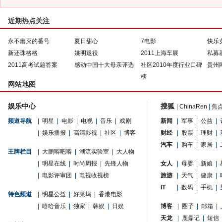
近期热点关注
永不磨灭的番号
夏日甜心
7电影
快乐
新还珠格格
姚明退役
2011上海车展
私募
2011高考试题答案
感动中国十大母亲评选
社区2010年度行业口碑
贵州
榜
网站地图
娱乐中心
搜狐
|
ChinaRen
|
焦
频道导航
|
明星
|
电影
|
电视
|
音乐
|
戏剧
新闻
|
军事
|
公益
|
|
娱乐播报
|
高清影视
|
社区
|
博客
财经
|
股票
|
理财
|
汽车
|
购车
|
家居
|
王牌栏目
|
大鹏嘚吧嘚
|
潮流实验室
|
大人物
|
明星在线
|
时尚周报
|
先锋人物
女人
|
母婴
|
新娘
|
|
电影评审团
|
电视收视榜
旅游
|
天气
|
健康
|
IT
|
数码
|
手机
|
特色频道
|
明星公益
|
好莱坞
|
香港电影
|
嘻哈音乐
|
独家
|
韩娱
|
日娱
博客
|
圈子
|
邮箱
|
天龙
|
鹿鼎记
|
短信