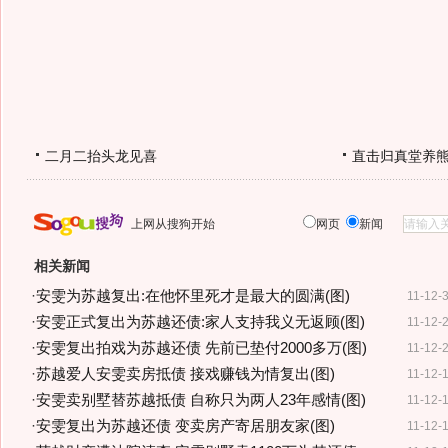
二月二抬头龙见喜
直击归真堂养
上网从搜狗开始
网页
新闻
相关新闻
·
安雯为苏越复出:在他怀里死才是最大的圆满(图)
11-12-
·
安雯正式复出为苏越还债:家人支持我义无返顾(图)
11-12-
·
安雯复出拍戏为苏越还债 先前已垫付2000多万(图)
11-12-
·
苏越爱人安雯卖房抵债 接戏赚钱为情复出(图)
11-12-
·
安雯卖别墅替苏越抵债 自称只为两人23年感情(图)
11-12-
·
安雯复出为苏越还债 变卖房产寄居朋友家(图)
11-12-