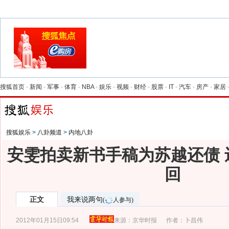
搜狐首页
-
新闻
-
军事
-
体育
-
NBA
-
娱乐
-
视频
-
财经
-
股票
-
IT
-
汽车
-
房产
-
家居
搜狐娱乐
>
八卦频道
>
内地八卦
安雯拍卖新书手稿为苏越还债 
回
正文
我来说两句
(
人参与)
2012年01月15日09:54
来源：
京华时报
作者：卜昌伟