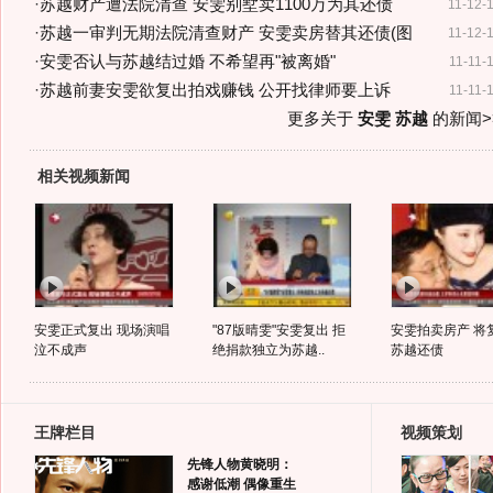
·
苏越财产遭法院清查 安雯别墅卖1100万为其还债
11-12-
·
苏越一审判无期法院清查财产 安雯卖房替其还债(图
11-12-
·
安雯否认与苏越结过婚 不希望再"被离婚"
11-11-
·
苏越前妻安雯欲复出拍戏赚钱 公开找律师要上诉
11-11-
更多关于
安雯 苏越
的新闻>
相关视频新闻
安雯正式复出 现场演唱
"87版晴雯"安雯复出 拒
安雯拍卖房产 将
泣不成声
绝捐款独立为苏越..
苏越还债
王牌栏目
视频策划
先锋人物黄晓明：
感谢低潮 偶像重生