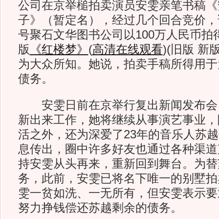
公司在京举槌拍卖演员安雯亲笔书稿《
子》（暂定名），经过几个回合竞价，该
号聚石文华图书公司以100万人民币拍
版
《红楼梦》
(
高清在线观看
)
(旧版 新
为大众所知。她说，拍卖手稿所得用于
债务。
安雯日前在京举行复出新闻发布会
新出来工作，她将继续从事演艺事业，
活之外，还为深爱了23年的音乐人苏
息传出，圈中许多好友也通过各种渠道
持安雯从头再来，重新回到舞台。为替
务，此前，安雯已将名下唯一的别墅拍
雯一贫如洗、一无所有，但安雯表示要
努力挣钱偿还苏越剩余的债务。