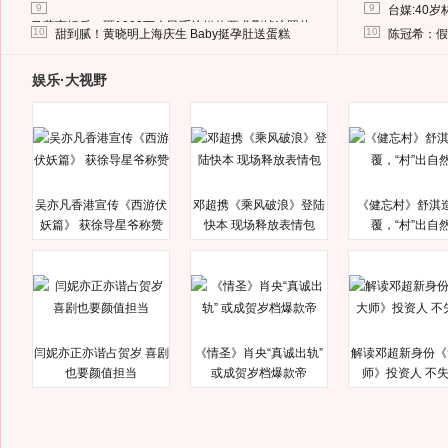
9
9
台媒:40
马蓉离婚后，砸1000万人民币给媒体要求删掉这照片
10
10
甜到腻！黄晓明上海庆生 Baby挺孕肚送蛋糕
陈冠希：假
娱乐·大视野
吴亦凡香港宣传《西游伏
邓超携《乘风破浪》登陆
《健忘村》舒淇
妖篇》 获徐导星爷称赞
快本 现场释放表情包
覆，“村”出自
闫妮亦正亦谐占贺岁 喜剧
《情圣》肖央“真诚出轨”
解读邓超新身份《
也要颜值担当
或成贺岁档爆款帝
师》投资人 不