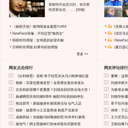
黄晓明开始意识到，有些事
情需要改变。……
[详细]
《秘密天使》陈翔情迷金素恩YURA
《先锋人
NewFace张俪：不怕定型“物质女”
《综艺马
明星时尚周报：女明星的欲望衣橱
《NewF
日韩时尚周报
好莱坞街拍周报
《夏日甜
更多 >>
网友点击排行
网友评论排行
1
1
《比利林恩》首映 章子怡范冰冰冯小刚捧场红毯
董卿：这两
2
2
独家：买菜也要拗造型！金星携女逛街有派头
刘德华新片
3
3
京东和奶茶哪个更重要？刘强东的回答全场大笑！
为救母女俩
4
4
杨威晒照庆祝结婚8周年 杨阳洋轻抚妈妈孕肚
刘德华扮邋
5
5
艳压群芳！唐嫣修身长裙现身活动 仙气儿足
章子怡斥港
6
6
独家：姚晨带小土豆逛商场 购置产后新衣
律师：于正
7
7
成都风味！张靓颖冯轲曝婚纱照 吃串串打麻将
王力宏否认
8
8
接地气！阔太熊黛林打扮休闲逛街买厕所泵
王刚自曝7