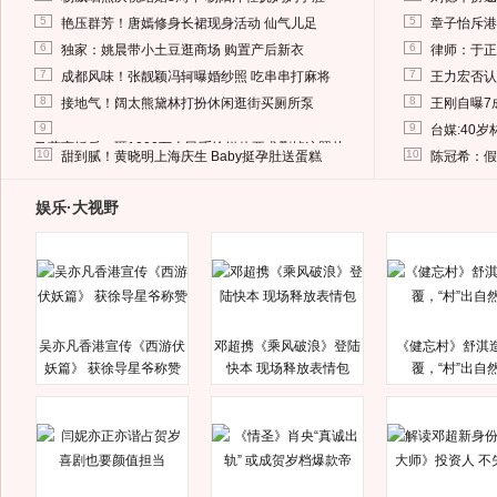
5
5
艳压群芳！唐嫣修身长裙现身活动 仙气儿足
章子怡斥港
6
6
独家：姚晨带小土豆逛商场 购置产后新衣
律师：于正
7
7
成都风味！张靓颖冯轲曝婚纱照 吃串串打麻将
王力宏否认
8
8
接地气！阔太熊黛林打扮休闲逛街买厕所泵
王刚自曝7
9
9
台媒:40
马蓉离婚后，砸1000万人民币给媒体要求删掉这照片
10
10
甜到腻！黄晓明上海庆生 Baby挺孕肚送蛋糕
陈冠希：假
娱乐·大视野
吴亦凡香港宣传《西游伏
邓超携《乘风破浪》登陆
《健忘村》舒淇
妖篇》 获徐导星爷称赞
快本 现场释放表情包
覆，“村”出自