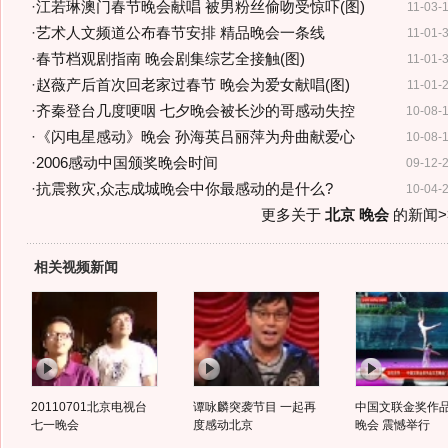
·
江若琳澳门春节晚会献唱 被男粉丝偷吻受惊吓(图)
11-03-
·
艺术人文频道公布春节安排 精品晚会一条线
11-01-
·
春节档观剧指南 晚会剧集综艺全接触(图)
11-01-
·
赵薇产后首次回老家过春节 晚会为爱女献唱(图)
11-01-
·
齐秦登台几度哽咽 七夕晚会被长沙的哥感动失控
10-08-
·
《闪电星感动》晚会 孙海英吕丽萍为舟曲献爱心
10-08-
·
2006感动中国颁奖晚会时间
09-12-
·
抗震救灾,众志成城晚会中你最感动的是什么?
10-04-
更多关于
北京 晚会
的新闻>
相关视频新闻
20110701北京电视台
谭咏麟突袭节目 一起再
中国文联金奖作
七一晚会
度感动北京
晚会 震憾举行