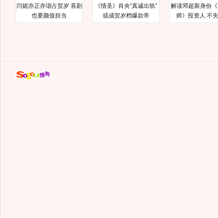
闫妮亦正亦谐占贺岁 喜剧
《情圣》肖央“真诚出轨”
解读邓超新身份《
也要颜值担当
或成贺岁档爆款帝
师》投资人 不