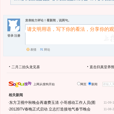
发表给力评论！看新闻，说两句。
登录
/
注册
表情
辩论
二月二抬头龙见喜
直击归真堂养
上网从搜狗开始
网页
新闻
相关新闻
·
东方卫视中秋晚会再邀费玉清 小哥感动工作人员(图
11-09-
·
2012BTV春晚正式启动 立志打造接地气春节晚会
11-08-