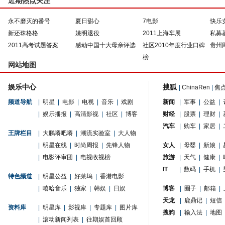
近期热点关注
永不磨灭的番号
夏日甜心
7电影
快乐
新还珠格格
姚明退役
2011上海车展
私募
2011高考试题答案
感动中国十大母亲评选
社区2010年度行业口碑
贵州
榜
网站地图
娱乐中心
搜狐
|
ChinaRen
|
焦
频道导航
|
明星
|
电影
|
电视
|
音乐
|
戏剧
新闻
|
军事
|
公益
|
|
娱乐播报
|
高清影视
|
社区
|
博客
财经
|
股票
|
理财
|
汽车
|
购车
|
家居
|
王牌栏目
|
大鹏嘚吧嘚
|
潮流实验室
|
大人物
|
明星在线
|
时尚周报
|
先锋人物
女人
|
母婴
|
新娘
|
|
电影评审团
|
电视收视榜
旅游
|
天气
|
健康
|
IT
|
数码
|
手机
|
特色频道
|
明星公益
|
好莱坞
|
香港电影
|
嘻哈音乐
|
独家
|
韩娱
|
日娱
博客
|
圈子
|
邮箱
|
天龙
|
鹿鼎记
|
短信
资料库
|
明星库
|
影视库
|
专题库
|
图片库
搜狗
|
输入法
|
地图
|
滚动新闻列表
|
往期娱首回顾