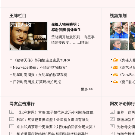
王牌栏目
视频策划
先锋人物黄晓明：
感谢低潮 偶像重生
黄晓明开始意识到，有些事
情需要改变。……
[详细]
《秘密天使》陈翔情迷金素恩YURA
《先锋人
NewFace张俪：不怕定型“物质女”
《综艺马
明星时尚周报：女明星的欲望衣橱
《NewF
日韩时尚周报
好莱坞街拍周报
《夏日甜
更多 >>
网友点击排行
网友评论排行
1
1
《比利林恩》首映 章子怡范冰冰冯小刚捧场红毯
董卿：这两
2
2
独家：买菜也要拗造型！金星携女逛街有派头
刘德华新片
3
3
京东和奶茶哪个更重要？刘强东的回答全场大笑！
为救母女俩
4
4
杨威晒照庆祝结婚8周年 杨阳洋轻抚妈妈孕肚
刘德华扮邋