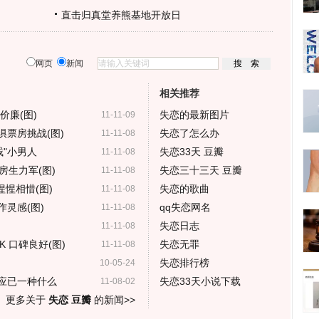
直击归真堂养熊基地开放日
网页
新闻
相关推荐
价廉(图)
失恋的最新图片
11-11-09
票房挑战(图)
失恋了怎么办
11-11-08
贱"小男人
失恋33天 豆瓣
11-11-08
房生力军(图)
失恋三十三天 豆瓣
11-11-08
惺惺相惜(图)
失恋的歌曲
11-11-08
灵感(图)
qq失恋网名
11-11-08
失恋日志
11-11-08
 口碑良好(图)
失恋无罪
11-11-08
失恋排行榜
10-05-24
门应已一种什么
失恋33天小说下载
11-08-02
更多关于
失恋 豆瓣
的新闻>>