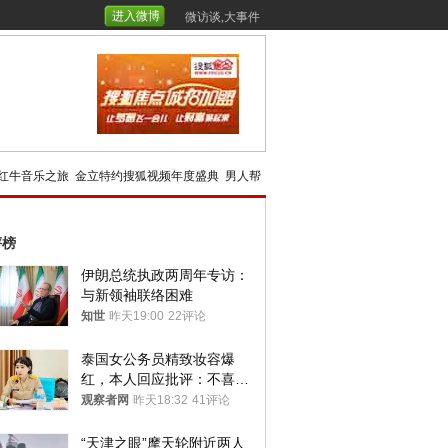
进入微博
微访谈,大事件
红牛音乐之旅
金立特约搜狐视频年度盛典
男人帮
评榜
伊朗总统执政两周年专访：
与新领袖联络困难
知世
昨天19:00
22评论
泰国女公务员精致妆容爆
红，本人回应批评：不喜欢
就别看
观察者网
昨天18:32
41评论
“天津之眼”摩天轮附近两人