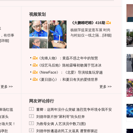
视频策划
《大鹏嘚吧嘚》416期
生
杨丽萍提菜篮逛车展 时尚
，有些事
与村姑仅一线之隔…
[详细]
[详细]
《先锋人物》：黄磊不惑之年中的智慧
《综艺马后炮》陈柏霖曝初吻属于范冰冰
《NewFace》：《北爱》导演续集玩穿越
《夏日甜心》：和夏日有关的爱情世界
更多 >>
更多 >>
网友评论排行
1
捧场红毯
董卿：这两年没什么突破 激烈竞争环境令我不安
2
有派头
刘德华新片扮“犀利哥”街头狂奔
3
全场大笑！
为救母女俩 人艺演员中数刀(图)
4
妈孕肚
刘德华扮邋遢农民工太逼真 遭警察驱赶