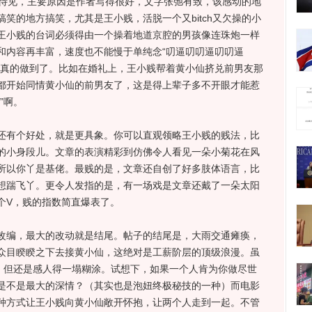
人待见，主要原因是作者写得很好，文字张弛有致，该感动的地
笑的地方搞笑，尤其是王小贱，活脱一个又bitch又欠操的小
王小贱的台词必须得由一个操着地道京腔的男孩像连珠炮一样
和内容再丰富，速度也不能慢于单纯念“叨逼叨叨逼叨叨逼
章真的做到了。比如在婚礼上，王小贱帮着黄小仙挤兑前男友那
都开始同情黄小仙的前男友了，这是得上辈子多不开眼才能惹
”啊。
有个好处，就是更具象。你可以直观领略王小贱的贱法，比
的小身段儿。文章的表演精彩到仿佛令人看见一朵小菊花在风
所以你丫是基佬。最贱的是，文章还自创了好多肢体语言，比
想踹飞丫。更令人发指的是，有一场戏是文章还戴了一朵太阳
个V，贱的指数简直爆表了。
编，最大的改动就是结尾。帖子的结尾是，大雨交通瘫痪，
众目睽睽之下去接黄小仙，这绝对是工薪阶层的顶级浪漫。虽
字，但还是感人得一塌糊涂。试想下，如果一个人肯为你做尽世
是不是最大的深情？（其实也是泡妞终极秘技的一种）而电影
种方式让王小贱向黄小仙敞开怀抱，让两个人走到一起。不管