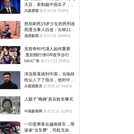
大豆，美制裁中国瓜子，布
林肯措辞变了
兵器展望
前天16:58
20评论
抢劫刺死19岁少女的死刑改
死缓当事人自述：出狱11年
间始终刻意躲避被害人家属
澎湃新闻
前天21:22
200评论
东契奇时代湖人如何重塑
 复刻独行侠OR改学步行
者？
NBA广角
前天13:23
39评论
泽连斯基谈到中国，当场就
给众人下了指示，他对中国
和中乌关系，显然又有了新
兵器观察员
前天09:15
34评论
的想法
人贩子“梅姨”真实姓名曝光
中国新闻网
前天23:31
62评论
一印度乘客在越南搭车，用
谢谢“当车费”，司机无奈发