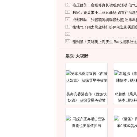
5
艳压群芳！唐嫣修身长裙现身活动 仙气
6
独家：姚晨带小土豆逛商场 购置产后新
7
成都风味！张靓颖冯轲曝婚纱照 吃串串
8
接地气！阔太熊黛林打扮休闲逛街买厕
9
马蓉离婚后，砸1000万人民币给媒体要求
10
甜到腻！黄晓明上海庆生 Baby挺孕肚
娱乐·大视野
吴亦凡香港宣传《西游伏
邓超携《乘风
妖篇》 获徐导星爷称赞
快本 现场