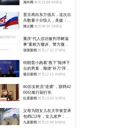
海外网
昨天15:09
93评论
普京再向东方借兵，这次出
兵数量十分惊人，美媒：俄
朝要动真格？
烽火菌
昨天08:30
29评论
重庆“代人信访被判寻衅滋
事”案检方撤诉、警方撤
案，两被告人获国赔
澎湃新闻
昨天17:33
27评论
特朗普小跑着“救下”险摔下
台的男童，顺便“补刀”拜
登：“我可不想他像拜登一
极目新闻
昨天12:13
43评论
样摔下来”
80后女柜员“逆袭”，获聘42
00亿银行副行长
红星新闻
昨天13:20
32评论
父母为陪女儿在大学食堂承
包档口2年，女儿发声：初
衷是为了陪伴，毕业后将不
九派新闻
昨天15:48
64评论
再营业