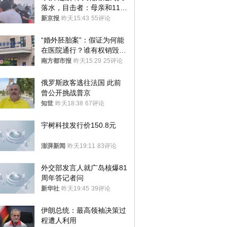
落水，目击者：母亲和11岁
儿子先后被打捞上岸
新京报
昨天15:43
55评论
“婚外胚胎案”：假证为何能
在医院通行？谁有权销毁胚
胎？
南方都市报
昨天15:29
25评论
俄罗斯政客逃往法国 此前
曾公开挑战普京
知世
昨天18:38
67评论
宇树科技发行价150.8元
澎湃新闻
昨天19:11
83评论
外交部发言人就广岛核爆81
周年答记者问
新华社
昨天19:45
39评论
伊朗总统：最高领袖决策过
程遭人利用