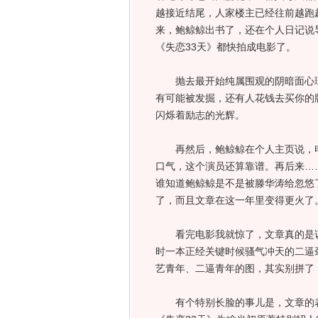
越接近结尾，人家楼主已经往前越跑
来，鲍鲸鲸出书了，还在个人日记说
《失恋33天》都快拍成电影了。
抛去最开始纯属围观的阴暗面心理
有可能被发掘，还有人花钱去买你的
闪烁着励志的光辉。
再然后，鲍鲸鲸在个人主页说，电
口气，这个演员还算靠谱。再后来…
谁知道鲍鲸鲸是不是被滕华涛给忽悠
了，而且文章在这一年里变得更火了
看完电影我就惊了，文章真的是该
时一本正经关键时候骚气冲天的二逼
艺青年、二逼青年的图，其实别拼了
有个特别长脸的事儿是，文章的表