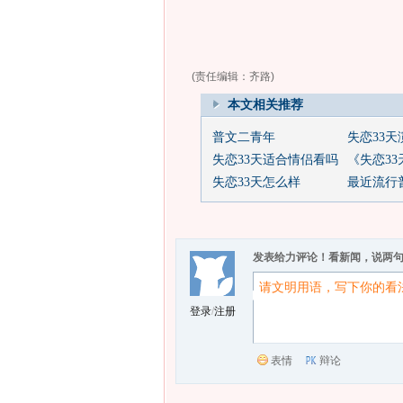
(责任编辑：齐路)
本文相关推荐
普文二青年
失恋33天
失恋33天适合情侣看吗
《失恋3
失恋33天怎么样
最近流行
发表给力评论！看新闻，说两
登录
/
注册
表情
辩论