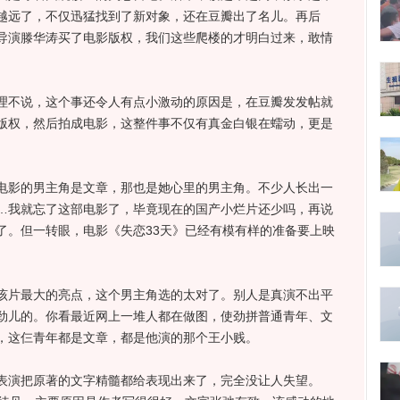
越远了，不仅迅猛找到了新对象，还在豆瓣出了名儿。再后
导演滕华涛买了电影版权，我们这些爬楼的才明白过来，敢情
不说，这个事还令人有点小激动的原因是，在豆瓣发发帖就
版权，然后拍成电影，这整件事不仅有真金白银在蠕动，更是
影的男主角是文章，那也是她心里的男主角。不少人长出一
…我就忘了这部电影了，毕竟现在的国产小烂片还少吗，再说
了。但一转眼，电影《失恋33天》已经有模有样的准备要上映
。
片最大的亮点，这个男主角选的太对了。别人是真演不出平
劲儿的。你看最近网上一堆人都在做图，使劲拼普通青年、文
，这仨青年都是文章，都是他演的那个王小贱。
演把原著的文字精髓都给表现出来了，完全没让人失望。