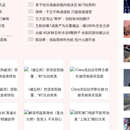
5
儿足
章子怡斥港媒歧视内地演员 称刁钻势利
6
衣
律师：于正不构成侵权 只能道德谴责
7
打麻将
王力宏否认“辱华”：别给歌词扣帽子
8
所泵
王刚自曝7成家产为古董藏品：睡180年历史古床
9
台媒:40岁林志玲冷冻9颗卵子 全副武装怕被认出
删掉这照片
10
送蛋糕
陈冠希：假如我有时光机 也什么都不改
破浪》登陆
《健忘村》舒淇造型颠
Clara克拉拉空降古都 红
释放表情包
覆，“村”出自然美
裙亮相喜庆迎新