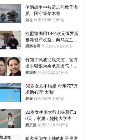
伊朗战争中被遗忘的数千海
员：困守霍尔木兹
知世
昨天15:06
29评论
欧盟将挪用14亿欧元俄罗斯
被冻资产收益，向乌克兰提
供援助
观察者网
昨天08:09
29评论
竹知了风波彻底失控，官方
出手狠狠为余承东出气！雷
军果然没说错
睿观阁
昨天00:22
24评论
32岁女儿不结婚 母亲花7万
求助心理“大咖”
极昼
昨天08:29
19评论
22岁女生南太行山失联已1
0天，家属：她刚大学毕业
想到山里旅行
新京报
前天23:18
64评论
租客夜间在上锁的柜子里发