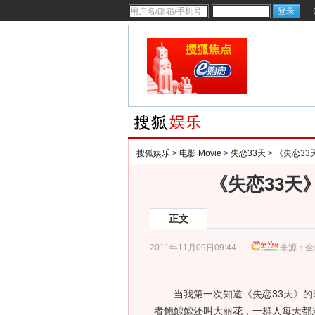
搜狐娱乐
>
电影 Movie
>
失恋33天
>
《失恋33
《失恋33天
正文
2011年11月09日09:44
来源：
金
当我第一次知道《失恋33天》的
者鲍鲸鲸还叫大丽花，一群人每天都