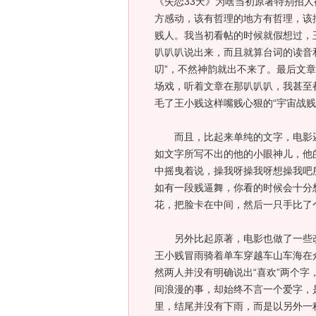
《失恋33天》为啥当初原著特别招
方感动，该有哲理的地方有哲理，该搞
贱人。我当初看帖的时候就假想过，
叭叭叭说出来，而且就算台词的读音
叨”，不然神韵就出不来了。最后文
场戏，听着文章在那叭叭叭，我甚至
毛了王小贱这样嘴贱心狠的“宇宙战贱
而且，比起来单纯的文字，电影还
如文字所写不出的他的小眼神儿，他
中摇曳着说，操我呀操我呀想操我吧
如有一段贱逼舞，你看的时候会十分
花，把脸卡在中间，然后一只手比了
另外比起原著，电影也做了一些改
王小贱冒雨骑着单车穿越车山车海在
然两人并没有明确说出“喜欢”两个
间浪漫的事，却始终不言一个爱字，
里，结尾并没有下雨，而是以另外一