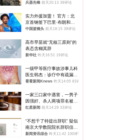
季前求和？
兵器先锋
前天20:13
39评论
实力外援加盟！ 官方：北
京首钢签下巴里·布朗和桑
普森
中国篮镜头
前天18:15
39评论
高市早苗就“无核三原则”的
表态含糊其辞
新华社
昨天16:51
19评论
一级甲等医疗事故涉事儿科
医生韩杰：诊疗中有疏漏，
我认错，但不能认罪
看看新闻Knews
昨天14:05
83评论
一家三口家中遇害，一男子
因强奸、杀人两项罪名被判
死缓 最高检介入后改判无
红星新闻
前天14:29
33评论
罪
“不想干了特提出辞职” 疑似
南京大学数院院长辞职信流
传 院方回应
新闻资讯综合
昨天11:42
100评论