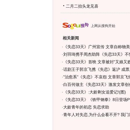
二月二抬头龙见喜
上网从搜狗开始
相关新闻
·
《失恋33天》广州宣传 文章自称物美
·
刘羽琦携手周杰助阵《失恋33天》不惧
·
《失恋33天》首映 文章被封"又娘又
·
话剧王子郭京飞携《失恋》返沪 成票
·
"治愈系"《失恋》不哀怨 文章郭京飞
·
白百何做主《失恋33天》激发文章创作
·
《失恋33天》:大龄剩女追爱记!(图)
·
《失恋33天》《铁甲钢拳》8日登场PK
·
大龄青年的初恋 失恋求助
·
青年人对失恋,为什么会看不开? 我