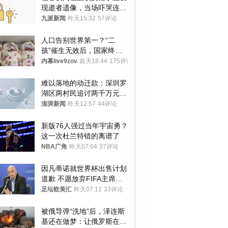
现逝者遗像，当场吓哭连夜
搬离，房东退还押金
九派新闻
昨天15:32
57评论
人口告别世界第一？“二
孩”催生无效后，国家终于
向住房出手了！
内幕live9zov
前天18:44
175评论
难以落地的动迁款：深圳罗
湖区两村民追讨两千万元动
迁款八年未果
澎湃新闻
昨天12:57
44评论
新版76人强过当年宇宙勇？
这一次杜兰特错的离谱了
NBA广角
昨天07:04
37评论
因凡蒂诺就世界杯出售计划
道歉 不愿放弃FIFA主席职
位
足坛欧美汇
昨天07:11
33评论
被俄导弹“洗地”后，泽连斯
基还在做梦：让俄罗斯在冬