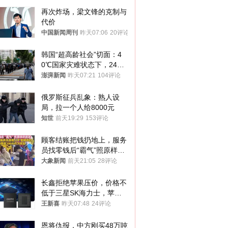
再次炸场，梁文锋的克制与
代价
中国新闻周刊
昨天07:06
20评论
韩国“超高龄社会”切面：4
0℃国家灾难状态下，2400
名首尔老人还在巷子里收废
澎湃新闻
昨天07:21
104评论
纸
俄罗斯征兵乱象：熟人设
局，拉一个人给8000元
知世
前天19:29
153评论
顾客结账把钱扔地上，服务
员找零钱后“霸气”照原样扔
回去
大象新闻
前天21:05
28评论
长鑫拒绝苹果压价，价格不
低于三星SK海力士，苹果
失去了议价权
王新喜
昨天07:48
24评论
恩将仇报，中方刚买48万吨