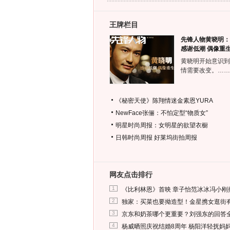
王牌栏目
先锋人物黄晓明：
感谢低潮 偶像重
黄晓明开始意识到
情需要改变。……
《秘密天使》陈翔情迷金素恩YURA
NewFace张俪：不怕定型“物质女”
明星时尚周报：女明星的欲望衣橱
日韩时尚周报
好莱坞街拍周报
网友点击排行
1
《比利林恩》首映 章子怡范冰冰冯小刚
2
独家：买菜也要拗造型！金星携女逛街
3
京东和奶茶哪个更重要？刘强东的回答
4
杨威晒照庆祝结婚8周年 杨阳洋轻抚妈