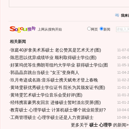
我来
上网从搜狗开始
网页
新闻
相关新闻
·
张庭40岁拿美术系硕士 老公赞其是艺术天才(图)
11-07-
·
陈思思以优异成绩毕业 顺利取得硕士学位(图)
11-06-
·
好莱坞优等生弗朗哥纽约大学毕业 获得硕士学位(图
11-05-
·
郭晶晶弃跳台当硕士 "女王"变身商人
11-04-
·
玖月奇迹成名路:音乐硕士携天赋奇才登上春晚
11-02-
·
黄琦雯获优秀硕士学位证书 院长为其颁发证书(图)
11-01-
·
黄琦雯艺术硕士学位音乐会受好评(图)
11-01-
·
经纬携富豪男友回京 进修硕士暂时淡出荧屏(图)
11-01-
·
教育硕士 心理学硕士 计算机硕士哪个就业前景好?
10-04-
·
工商管理硕士 心理学硕士还是人力资源硕士
10-08-
更多关于
硕士 心理学
的新闻>