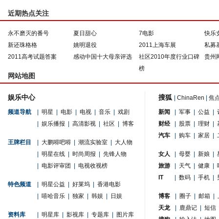
近期热点关注
永不磨灭的番号
夏日甜心
7电影
快乐
新还珠格格
姚明退役
2011上海车展
私募
2011高考试题答案
感动中国十大母亲评选
社区2010年度行业口碑
贵州
榜
网站地图
娱乐中心
搜狐
|
ChinaRen
|
焦
频道导航
|
明星
|
电影
|
电视
|
音乐
|
戏剧
新闻
|
军事
|
公益
|
|
娱乐播报
|
高清影视
|
社区
|
博客
财经
|
股票
|
理财
|
汽车
|
购车
|
家居
|
王牌栏目
|
大鹏嘚吧嘚
|
潮流实验室
|
大人物
|
明星在线
|
时尚周报
|
先锋人物
女人
|
母婴
|
新娘
|
|
电影评审团
|
电视收视榜
旅游
|
天气
|
健康
|
IT
|
数码
|
手机
|
特色频道
|
明星公益
|
好莱坞
|
香港电影
|
嘻哈音乐
|
独家
|
韩娱
|
日娱
博客
|
圈子
|
邮箱
|
天龙
|
鹿鼎记
|
短信
资料库
|
明星库
|
影视库
|
专题库
|
图片库