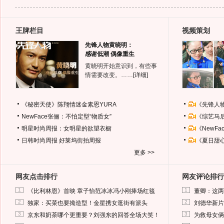
王牌栏目
视频策划
先锋人物黄晓明：
感谢低潮 偶像重生
黄晓明开始意识到，有些事
情需要改变。……
[详细]
《秘密天使》陈翔情迷金素恩YURA
《先锋人
NewFace张俪：不怕定型“物质女”
《综艺马
明星时尚周报：女明星的欲望衣橱
《NewF
日韩时尚周报
好莱坞街拍周报
《夏日甜
更多 >>
网友点击排行
网友评论排行
1
1
《比利林恩》首映 章子怡范冰冰冯小刚捧场红毯
董卿：这两
2
2
独家：买菜也要拗造型！金星携女逛街有派头
刘德华新片
3
3
京东和奶茶哪个更重要？刘强东的回答全场大笑！
为救母女俩