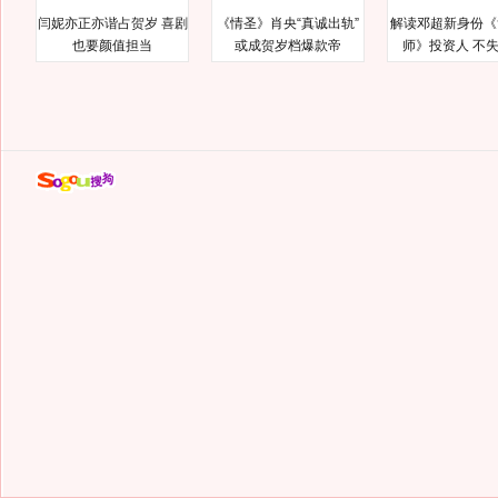
闫妮亦正亦谐占贺岁 喜剧
《情圣》肖央“真诚出轨”
解读邓超新身份《
也要颜值担当
或成贺岁档爆款帝
师》投资人 不