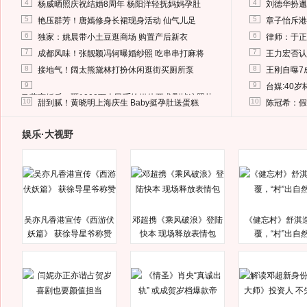
4
4
杨威晒照庆祝结婚8周年 杨阳洋轻抚妈妈孕肚
刘德华扮邋
5
5
艳压群芳！唐嫣修身长裙现身活动 仙气儿足
章子怡斥港
6
6
独家：姚晨带小土豆逛商场 购置产后新衣
律师：于正
7
7
成都风味！张靓颖冯轲曝婚纱照 吃串串打麻将
王力宏否认
8
8
接地气！阔太熊黛林打扮休闲逛街买厕所泵
王刚自曝7
9
9
台媒:40
马蓉离婚后，砸1000万人民币给媒体要求删掉这照片
10
10
甜到腻！黄晓明上海庆生 Baby挺孕肚送蛋糕
陈冠希：假
娱乐·大视野
吴亦凡香港宣传《西游伏
邓超携《乘风破浪》登陆
《健忘村》舒淇
妖篇》 获徐导星爷称赞
快本 现场释放表情包
覆，“村”出自