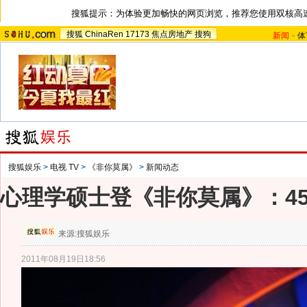
搜狐提示：为体验更加畅快的网页浏览，推荐您使用双核高
搜狐
ChinaRen
17173
焦点房地产
搜狗
新闻
-
体
搜狐娱乐
>
电视 TV
>
《非你莫属》
>
新闻动态
心理学硕士登《非你莫属》：4
来源:
搜狐娱乐
2011年08月19日18:56