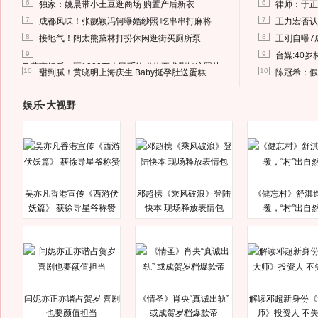
6
6
独家：姚晨带小土豆逛商场 购置产后新衣
律师：于正
7
7
成都风味！张靓颖冯轲曝婚纱照 吃串串打麻将
王力宏否认
8
8
接地气！阔太熊黛林打扮休闲逛街买厕所泵
王刚自曝7
9
9
台媒:40
马蓉离婚后，砸1000万人民币给媒体要求删掉这照片
10
10
甜到腻！黄晓明上海庆生 Baby挺孕肚送蛋糕
陈冠希：假
娱乐·大视野
吴亦凡香港宣传《西游伏
邓超携《乘风破浪》登陆
《健忘村》舒淇
妖篇》 获徐导星爷称赞
快本 现场释放表情包
覆，“村”出自
闫妮亦正亦谐占贺岁 喜剧
《情圣》肖央“真诚出轨”
解读邓超新身份《
也要颜值担当
或成贺岁档爆款帝
师》投资人 不