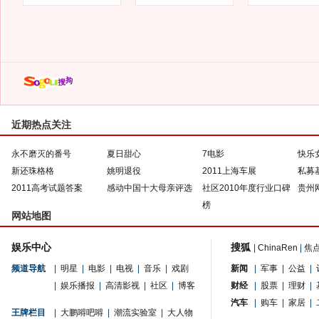
近期热点关注
永不磨灭的番号
夏日甜心
7电影
快乐
新还珠格格
姚明退役
2011上海车展
私募
2011高考试题答案
感动中国十大母亲评选
社区2010年度行业口碑
贵州
榜
网站地图
娱乐中心
搜狐
|
ChinaRen
|
焦
频道导航
|
明星
|
电影
|
电视
|
音乐
|
戏剧
新闻
|
军事
|
公益
|
|
娱乐播报
|
高清影视
|
社区
|
博客
财经
|
股票
|
理财
|
汽车
|
购车
|
家居
|
王牌栏目
|
大鹏嘚吧嘚
|
潮流实验室
|
大人物