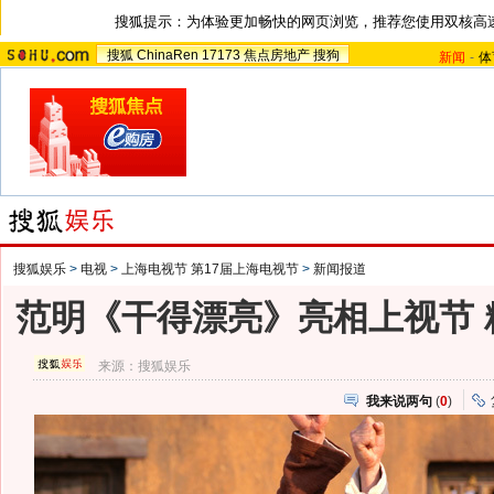
搜狐提示：为体验更加畅快的网页浏览，推荐您使用双核高
搜狐
ChinaRen
17173
焦点房地产
搜狗
新闻
-
体
搜狐娱乐
>
电视
>
上海电视节 第17届上海电视节
>
新闻报道
范明《干得漂亮》亮相上视节 
来源：
搜狐娱乐
我来说两句
(
0
)