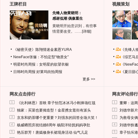
王牌栏目
视频策划
先锋人物黄晓明：
感谢低潮 偶像重生
黄晓明开始意识到，有些事
情需要改变。……
[详细]
《秘密天使》陈翔情迷金素恩YURA
《先锋人
NewFace张俪：不怕定型“物质女”
《综艺马
明星时尚周报：女明星的欲望衣橱
《NewF
日韩时尚周报
好莱坞街拍周报
《夏日甜
更多 >>
网友点击排行
网友评论排行
1
1
《比利林恩》首映 章子怡范冰冰冯小刚捧场红毯
董卿：这两
2
2
独家：买菜也要拗造型！金星携女逛街有派头
刘德华新片
3
3
京东和奶茶哪个更重要？刘强东的回答全场大笑！
为救母女俩
4
4
杨威晒照庆祝结婚8周年 杨阳洋轻抚妈妈孕肚
刘德华扮邋
5
5
艳压群芳！唐嫣修身长裙现身活动 仙气儿足
章子怡斥港