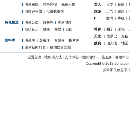
|
明星在线
|
时尚周报
|
先锋人物
女人
|
母婴
|
新娘
|
|
电影评审团
|
电视收视榜
旅游
|
天气
|
健康
|
IT
|
数码
|
手机
|
特色频道
|
明星公益
|
好莱坞
|
香港电影
|
嘻哈音乐
|
独家
|
韩娱
|
日娱
博客
|
圈子
|
邮箱
|
天龙
|
鹿鼎记
|
短信
资料库
|
明星库
|
影视库
|
专题库
|
图片库
搜狗
|
输入法
|
地图
|
滚动新闻列表
|
往期娱首回顾
设置首页
-
搜狗输入法
-
支付中心
-
搜狐招聘
-
广告服务
-
客服中心
Copyright
©
2018 Sohu.com 
搜狐不良信息举