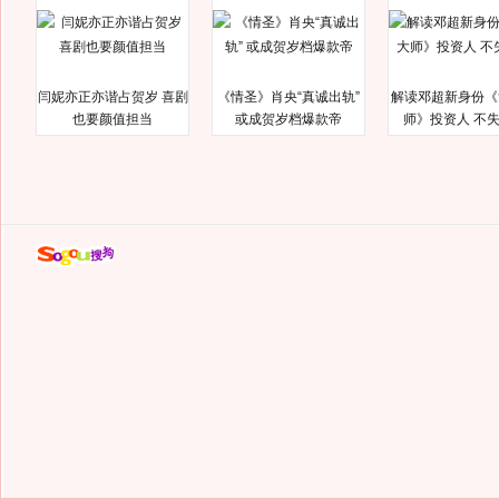
闫妮亦正亦谐占贺岁 喜剧
《情圣》肖央“真诚出轨”
解读邓超新身份《
也要颜值担当
或成贺岁档爆款帝
师》投资人 不