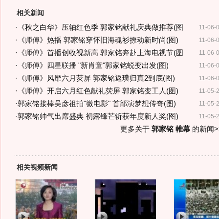
相关新闻
·
《秋之白华》压轴红色季 郭家铭献礼庆典做推荐(图
11-06-
·
《师傅》热播 郭家铭穿怀旧海魂衫撩动新时尚(图)
11-06-
·
《师傅》首播创收视新高 郭家铭奔赴上海电视节(图
11-06-
·
《师傅》四星联播 "新肖童"郭家铭蜕变出发(图)
11-06-
·
《师傅》风靡六月荧屏 郭家铭返璞归真2到底(图)
11-06-
·
《师傅》开启六月红色献礼荧屏 郭家铭变工人(图)
11-05-
·
郭家铭接棒吴彦祖拍"微电影" 首部演梦想传奇(图)
11-05-
·
郭家铭帅气出席盛典 初露锋芒斩获年度新人奖(图)
11-05-
更多关于
郭家铭 帷幕
的新闻>
相关视频新闻