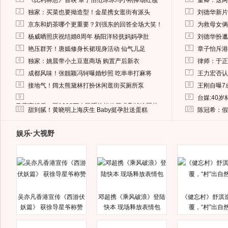
《比利林恩》首映 章子怡范冰冰冯小刚捧场红毯
董卿：这两
2
2
独家：买菜也要拗造型！金星携女逛街有派头
刘德华新片
3
3
京东和奶茶哪个更重要？刘强东的回答全场大笑！
为救母女俩
4
4
杨威晒照庆祝结婚8周年 杨阳洋轻抚妈妈孕肚
刘德华扮邋
5
5
艳压群芳！唐嫣修身长裙现身活动 仙气儿足
章子怡斥港
6
6
独家：姚晨带小土豆逛商场 购置产后新衣
律师：于正
7
7
成都风味！张靓颖冯轲曝婚纱照 吃串串打麻将
王力宏否认
8
8
接地气！阔太熊黛林打扮休闲逛街买厕所泵
王刚自曝7
9
9
台媒:40
马蓉离婚后，砸1000万人民币给媒体要求删掉这照片
10
10
甜到腻！黄晓明上海庆生 Baby挺孕肚送蛋糕
陈冠希：假
娱乐·大视野
吴亦凡香港宣传《西游伏
邓超携《乘风破浪》登陆
《健忘村》舒淇
妖篇》 获徐导星爷称赞
快本 现场释放表情包
覆，“村”出自