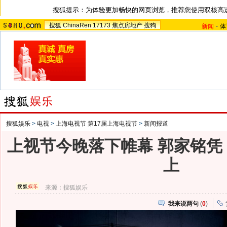
搜狐提示：为体验更加畅快的网页浏览，推荐您使用双核高
搜狐
ChinaRen
17173
焦点房地产
搜狗
新闻
-
体
搜狐娱乐
>
电视
>
上海电视节 第17届上海电视节
>
新闻报道
上视节今晚落下帷幕 郭家铭凭
上
来源：
搜狐娱乐
我来说两句
(
0
)