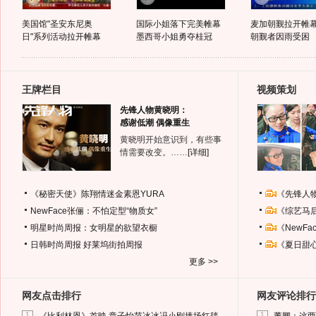
美国馆"圣安东尼奥
国际小姐落下完美帷幕
麦加朝觐拉开帷幕
日"系列活动拉开帷幕
墨西哥小姐勇夺桂冠
朝觐者因雨受困
王牌栏目
视频策划
先锋人物黄晓明：
感谢低潮 偶像重生
黄晓明开始意识到，有些事
情需要改变。……
[详细]
《秘密天使》陈翔情迷金素恩YURA
《先锋人
NewFace张俪：不怕定型“物质女”
《综艺马
明星时尚周报：女明星的欲望衣橱
《NewF
日韩时尚周报
好莱坞街拍周报
《夏日甜
更多 >>
网友点击排行
网友评论排行
1
1