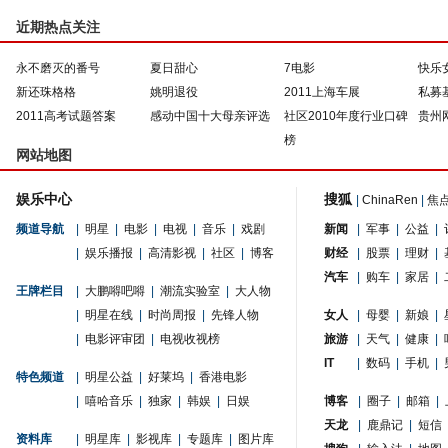
近期热点关注
永不磨灭的番号
夏日甜心
7电影
快乐
新还珠格格
姚明退役
2011上海车展
私募
2011高考试题答案
感动中国十大母亲评选
社区2010年度行业口碑
贵州
榜
网站地图
娱乐中心
搜狐
|
ChinaRen
|
焦
频道导航
|
明星
|
电影
|
电视
|
音乐
|
戏剧
新闻
|
军事
|
公益
|
|
娱乐播报
|
高清影视
|
社区
|
博客
财经
|
股票
|
理财
|
汽车
|
购车
|
家居
|
王牌栏目
|
大鹏嘚吧嘚
|
潮流实验室
|
大人物
|
明星在线
|
时尚周报
|
先锋人物
女人
|
母婴
|
新娘
|
|
电影评审团
|
电视收视榜
旅游
|
天气
|
健康
|
IT
|
数码
|
手机
|
特色频道
|
明星公益
|
好莱坞
|
香港电影
|
嘻哈音乐
|
独家
|
韩娱
|
日娱
博客
|
圈子
|
邮箱
|
天龙
|
鹿鼎记
|
短信
资料库
|
明星库
|
影视库
|
专题库
|
图片库