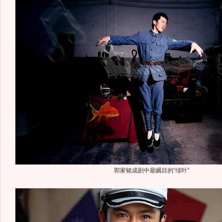
郭家铭成剧中最瞩目的“绿叶”