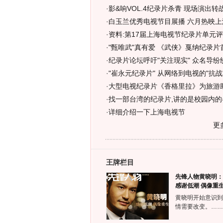
·
影&响VOL.4纪录片杀青 现场演出转战
·
白玉兰优秀电视节目展播 六月热映上
·
资料:第17届上海电视节纪录片单元评
·
"甄唯武"真有爱 《武侠》戛纳纪录片
·
纪录片论坛呼吁"关注现实" 众名导纷纷
·
"崔永元纪录片" 从网络到电视的"抗战"
·
大型电视纪录片《香格里拉》为旅游
·
找一部台湾的纪录片,讲的是校园内的
·
详细介绍一下上海电视节
更
王牌栏目
先锋人物黄晓明：
感谢低潮 偶像重
黄晓明开始意识到
情需要改变。……