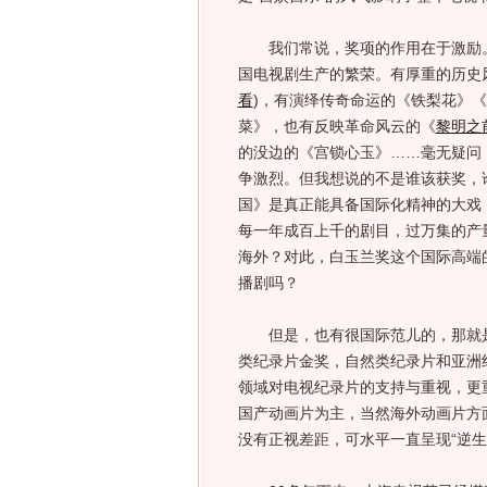
我们常说，奖项的作用在于激励。本
国电视剧生产的繁荣。有厚重的历史
看
)
，有演绎传奇命运的《铁梨花》《
菜》，也有反映革命风云的《
黎明之
的没边的《宫锁心玉》……毫无疑问
争激烈。但我想说的不是谁该获奖，
国》是真正能具备国际化精神的大戏
每一年成百上千的剧目，过万集的产
海外？对此，白玉兰奖这个国际高端
播剧吗？
但是，也有很国际范儿的，那就是
类纪录片金奖，自然类纪录片和亚洲
领域对电视纪录片的支持与重视，更
国产动画片为主，当然海外动画片方
没有正视差距，可水平一直呈现“逆