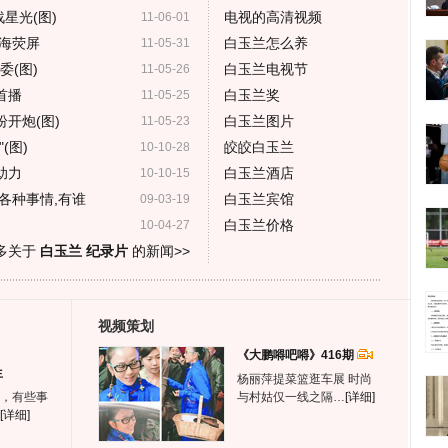
星光(图)
电视的高清视频
11-06-01
海荧屏
白玉兰怎么养
11-05-31
委(图)
白玉兰电视节
11-05-26
首播
白玉兰奖
11-05-25
开炮(图)
白玉兰图片
11-05-23
(图)
皎皎白玉兰
10-10-28
助力
白玉兰酒店
10-10-15
各种事情,有谁
白玉兰宾馆
09-03-19
白玉兰价格
10-04-27
多关于
白玉兰 纪录片
的新闻>>
视频策划
《大鹏嘚吧嘚》416期
生
杨丽萍提菜篮逛车展 时尚
，有些事
与村姑仅一线之隔…
[详细]
[详细]