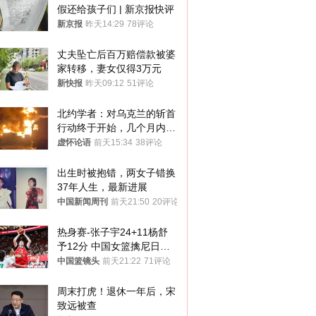
假还给孩子们 | 新京报快评
新京报
昨天14:29
78评论
丈夫坠亡后百万赔偿款被婆
家转移，妻女仅得3万元
新快报
昨天09:12
51评论
北约学者：对乌克兰的斩首
行动终于开始，几个月内乌
将投降
虚怀论语
前天15:34
38评论
出生时被抱错，两女子错换
37年人生，最新进展
中国新闻周刊
前天21:50
20评论
热身赛-张子宇24+11杨舒
予12分 中国女篮擒尼日利
亚
中国篮镜头
前天21:22
71评论
周末打虎！退休一年后，宋
致远被查