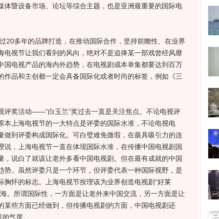
媒体暨设备市场、论坛等综合主题，也是亚洲最重要的国际电
过20多年的品牌打造，在推动国际合作，坚持前瞻性、在业界
海电视节让我们看到的风向，绝对不是追捧某一部戏曾经风靡
中国电视产品的海内外趋势，在电视剧成本单集都要达到百万
的作品和主创都一定会具备国际化或者时尚的标签，例如《三
奖活动——“白玉兰”奖过去一直是关注焦点。不论电视评
原本上海电视节的一大特点是评委的国际水准，不论电视电
量做到评委构成国际化。可白璧难免微瑕，在最具吸引力的连
理说，上海电视节一直在体现国际水准，在传播中国电视剧国
量，说白了就该让老外多看中国电视剧。但在最有成就的中国
趋势。虽然评委只是一个环节，但评委代表一种国际视野，是
际胸怀的标志。上海电视节按理该为业界创造电视剧“好莱
过海。所谓国际性，一方面是让老外来中国交流，另一方面是让
的某些方面已经做到，但传播电视剧的方面，中国电视剧还
节的气度。