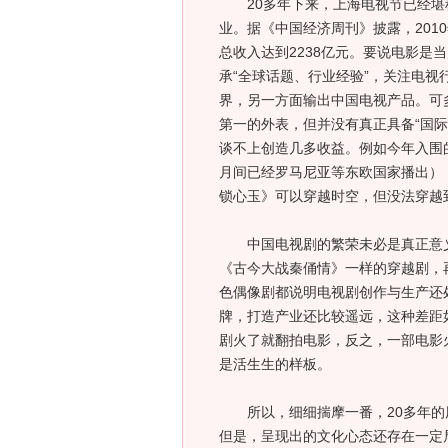
20多年下来，上海电视节已经堪
业。据《中国经济周刊》披露，201
总收入达到2238亿元。要说电影是
承“全球话题、行业经验”，关注电
界，另一方面输出中国电视产品。可
第一的外表，但并没有真正具备“国
谈不上创造几多收益。例如今年入围
月间已经罗马尼亚等东欧国家播出）
锁心玉》可以穿越时空，但没法穿越
中国电视剧的繁荣未必是真正意义上
《古今大战秦俑情》一样的穿越剧，
色偶像剧都说明电视剧创作与生产还
牌，打造产业还比较遥远，这种差距
剧火了就翻拍电影，反之，一部电影
是活生生的样板。
所以，细细揣摩一番，20多年的
但是，呈现出的文化心态还存在一定