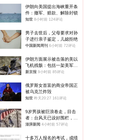
伊朗向美国提出海峡重开条
件：撤军、赔款、解除封锁
知世
8小时前
124评论
男子去世后，父母要求对孙
子进行亲子鉴定，儿媳拒绝
中国新闻周刊
6小时前
72评论
伊朗方面展示被击落的美以
飞机残骸：包括一架美军F-
15战斗机残骸以及多架无人
新京报
9小时前
85评论
机等
俄罗斯女首富的商业帝国正
被乌克兰炸毁
知世
昨天20:27
161评论
9岁男孩被巨浪卷走，目击
者：台风天已设好围栏，一
家四口翻入时保安曾喊话劝
澎湃新闻
4小时前
57评论
阻
十多万人报名的考试，成绩