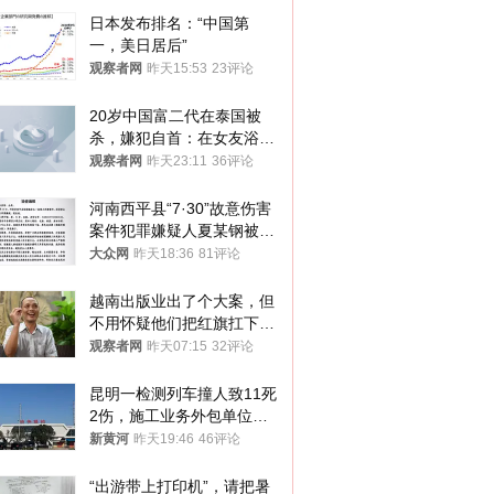
日本发布排名：“中国第
一，美日居后”
观察者网
昨天15:53
23评论
20岁中国富二代在泰国被
杀，嫌犯自首：在女友浴室
看到他
观察者网
昨天23:11
36评论
河南西平县“7·30”故意伤害
案件犯罪嫌疑人夏某钢被抓
获
大众网
昨天18:36
81评论
越南出版业出了个大案，但
不用怀疑他们把红旗扛下去
的决心
观察者网
昨天07:15
32评论
昆明一检测列车撞人致11死
2伤，施工业务外包单位被
罚1.5万元，国铁昆明局被
新黄河
昨天19:46
46评论
罚300万元
“出游带上打印机”，请把暑