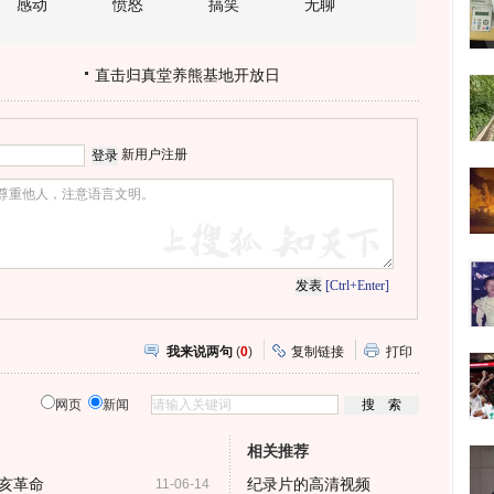
感动
愤怒
搞笑
无聊
直击归真堂养熊基地开放日
新用户注册
[Ctrl+Enter]
我来说两句
(
0
)
复制链接
打印
网页
新闻
相关推荐
亥革命
纪录片的高清视频
11-06-14