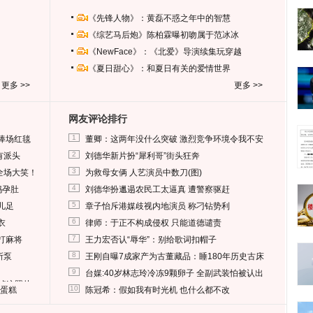
《先锋人物》：黄磊不惑之年中的智慧
《综艺马后炮》陈柏霖曝初吻属于范冰冰
《NewFace》：《北爱》导演续集玩穿越
《夏日甜心》：和夏日有关的爱情世界
更多 >>
更多 >>
网友评论排行
1
捧场红毯
董卿：这两年没什么突破 激烈竞争环境令我不安
2
有派头
刘德华新片扮“犀利哥”街头狂奔
3
全场大笑！
为救母女俩 人艺演员中数刀(图)
4
妈孕肚
刘德华扮邋遢农民工太逼真 遭警察驱赶
5
儿足
章子怡斥港媒歧视内地演员 称刁钻势利
6
衣
律师：于正不构成侵权 只能道德谴责
7
打麻将
王力宏否认“辱华”：别给歌词扣帽子
8
所泵
王刚自曝7成家产为古董藏品：睡180年历史古床
9
台媒:40岁林志玲冷冻9颗卵子 全副武装怕被认出
删掉这照片
10
送蛋糕
陈冠希：假如我有时光机 也什么都不改