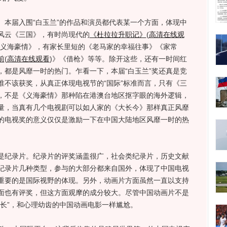
届入围“白玉兰”的作品和演员都代表某一个方面，体现中
风云《三国》，有时尚现代的
《杜拉拉升职记》
(
高清在线观
义海豪情》，有家长里短的《老马家的幸福往事》《家常
前
(
高清在线观看
)
》《借枪》等等。除开这些，还有一时间红
，都是风靡一时的热门。乍看一下，本届“白玉兰”奖还真是竞
谁不该获奖，从真正体现电视节的“国际”标准而言，只有《三
，不是《义海豪情》那种陷在港澳台地区抠字眼的海外逻辑，
量，当真有几个电视剧可以如人家的《大长今》那样真正风靡
的电视奖的意义仅仅是激励一下在中国大陆地区风靡一时的热
纪录片。纪录片的评奖涵盖很广，社会类纪录片，历史文献
纪录片几种类型，参与的大部分都来自国外，体现了中国电视
重要的是国际视野的体现。另外，动画片方面虽然一直以支持
面也有评奖，但这方面观摩的成分较大。尽管中国动画片不是
生长”，和心理幼齿的中国动画电影一样尴尬。