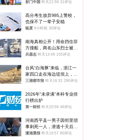
射门中国
昨天21:59
31评论
高分考生放弃985上警校，
也保不了一辈子安稳
狐度
9小时前
30评论
南海真相公开！用命挡住菲
方撞船，两名山东烈士被授
武警最高荣誉
兵器志
昨天13:49
155评论
台风“白海豚”来临，浙江一
家四口走在海边堤坝上，其
中9岁男孩被巨浪卷入海
三湘都市报
昨天16:32
290评论
中，搜救仍在进行
2026年“未录满”本科专业排
行榜出炉
第一财经
昨天20:59
46评论
河南西平县一男子因邻里琐
事刺死一人，潜逃十天后在
十多公里外一片玉米地里落
潇湘晨报
昨天19:57
80评论
网