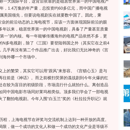
称一大国际平台，这背后依靠的是稳居世界第一的中国电视产
0年，1.4万集的年产量，总投资约60多亿元，而中国广播电视
当属美国领先，但要说电视剧实在就要数中国了。因此，秉
视行业的前沿动态的上海电视节，应该一方面体现国际前沿的眼
多年以来，稳居世界第一的中国电视剧，具备了产量甚至质量
际第一”的内核。每一年能够传播海外的电视产品依然不多，更
的N多电视剧，除了《三国》要登陆韩国之外（其实它在之前4
，几乎再没有第二个作品推广出去，好比我们无比神奇的《宫
到海外哪一个市场中。
的繁荣，其实它可以用“跟风”来形容。《宫锁心玉》是与
再往前是《神话》。而之前横扫荧屏的谍战剧到今年火爆的红
处在较为盲目的初级阶段，市场流行什么就拍什么。离创造品
如同中国电影市场同好莱坞相类似。顶多我们学会了一部电视
火了翻拍电视剧。今年入围“白玉兰”奖的《杜拉拉升职记》就
历程，上海电视节在评奖与交流机制上达到一种开放的高度。
局限，做一个成功的文化人和做一个成功的文化产业是等级不