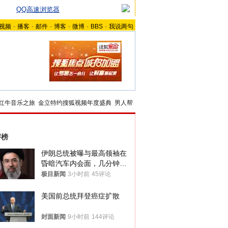
QQ高速浏览器
视频
-
播客
-
邮件
-
博客
-
微博
-
BBS
-
我说两句
红牛音乐之旅
金立特约搜狐视频年度盛典
男人帮
评榜
伊朗总统被曝与最高领袖在
昏暗汽车内会面，几分钟里
只能靠声音交谈难辨真假
极目新闻
3小时前
45评论
美国前总统拜登癌症扩散
封面新闻
9小时前
144评论