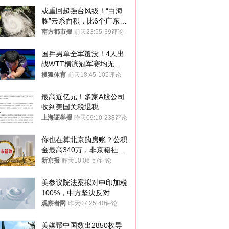
或重回超强台风级！“白海
豚”云系面积，比6个广东还
大！深圳官方：注意这件事
南方都市报
前天23:55
39评论
国乒男单全军覆没！4人出
战WTT横滨冠军赛均无缘
八强
搜狐体育
前天18:45
105评论
最高近亿元！多家A股公司
收到美国关税退税
上海证券报
昨天09:10
238评论
你也在算北京购房账？公积
金最高340万，非京籍社保
1年
新京报
昨天10:06
57评论
美参议院法案拟对中印加税
100%，中方坚决反对
观察者网
昨天07:25
40评论
美媒帮中国数出2850枚导