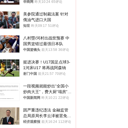
华商网
昨天10:24
65评论
美参院通过制裁法案 针对
俄油气进口大国
知世
昨天09:17
51评论
八村塁/河村出战世预赛 中
国男篮错过最强日本队
中国篮镜头
前天13:58
36评论
挺进决赛！U17国足点球3-
1河床U17 将再战阿森纳
射门中国
前天21:57
70评论
一段视频就能炒出“全国小
炒肉大王”，费大厨“塌房”了
吗？
中国新闻网
昨天10:21
22评论
因严重违纪违法 金融监管
总局原局长李云泽被罢免全
国人大代表
经济观察报
前天16:24
112评论