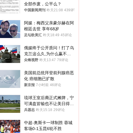
全部作废，公平么？
中国新闻周刊
昨天21:08
439评论
阿媒：梅西父亲豪尔赫在阿
根廷去世 享年68岁
足坛欧美汇
昨天18:49
45评论
俄媒终于公开质问！打了乌
克兰这么久,为什么赢不了?
答案令人沉默
尖锋视野
昨天13:47
79评论
美国前总统拜登前列腺癌恶
化 癌细胞已扩散
新京报
7小时前
46评论
琉球王室后裔正式摊牌，宁
可满盘皆输也不让美日得
逞，中国成关键
兵器志
昨天15:18
29评论
中超-奥斯卡一球制胜 蓉城
客场0-1玉昆6轮不胜