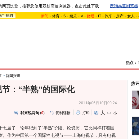
搜狗高速浏览器
的网页浏览，推荐您使用双核高速浏览器，点击此处下载
地产
搜狗
新闻
-
体育
-
S
-
娱乐
-
V
-
财经
-
IT
-
汽车
-
房产
-
女人
-
热点：
节
>
新闻报道
热
节：“半熟”的国际化
2011年06月10日09:24
大
中
我来说两句
(
0
)
复制链接
打印
小
十七届了，论年纪到了“半熟”阶段。论资历，它比同样打着国
岁。作为中国第一个国际性电视节——上海电视节，具有电视