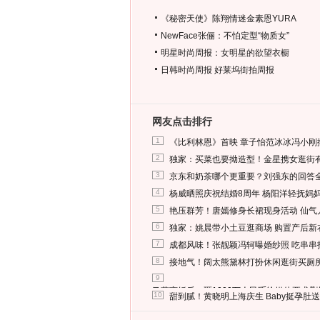
《秘密天使》陈翔情迷金素恩YURA
NewFace张俪：不怕定型“物质女”
明星时尚周报：女明星的欲望衣橱
日韩时尚周报
好莱坞街拍周报
网友点击排行
1
《比利林恩》首映 章子怡范冰冰冯小刚
2
独家：买菜也要拗造型！金星携女逛街
3
京东和奶茶哪个更重要？刘强东的回答
4
杨威晒照庆祝结婚8周年 杨阳洋轻抚妈
5
艳压群芳！唐嫣修身长裙现身活动 仙气
6
独家：姚晨带小土豆逛商场 购置产后新
7
成都风味！张靓颖冯轲曝婚纱照 吃串串
8
接地气！阔太熊黛林打扮休闲逛街买厕
9
马蓉离婚后，砸1000万人民币给媒体要求
10
甜到腻！黄晓明上海庆生 Baby挺孕肚