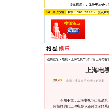
搜狐提示：为体验更加畅快
搜狐
ChinaRen
17173
焦点房
搜狐娱乐
>
电视
>
上海电视节 第17届上海电视
上海电视
来源：
搜狐娱乐
作者：何运超
不知不觉，
上海电视节
已经是第
际招牌的的上海电影节还要资深好几