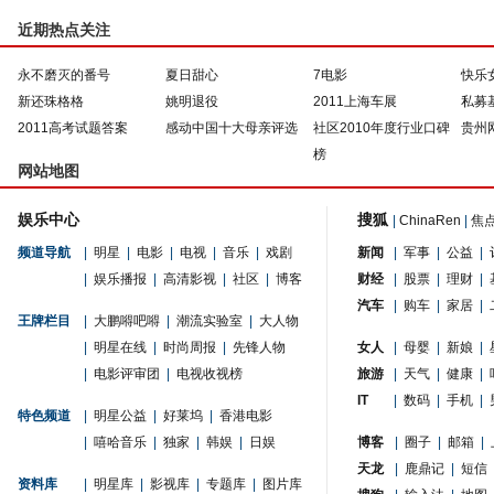
近期热点关注
永不磨灭的番号
夏日甜心
7电影
快乐
新还珠格格
姚明退役
2011上海车展
私募
2011高考试题答案
感动中国十大母亲评选
社区2010年度行业口碑
贵州
榜
网站地图
娱乐中心
搜狐
|
ChinaRen
|
焦
频道导航
|
明星
|
电影
|
电视
|
音乐
|
戏剧
新闻
|
军事
|
公益
|
|
娱乐播报
|
高清影视
|
社区
|
博客
财经
|
股票
|
理财
|
汽车
|
购车
|
家居
|
王牌栏目
|
大鹏嘚吧嘚
|
潮流实验室
|
大人物
|
明星在线
|
时尚周报
|
先锋人物
女人
|
母婴
|
新娘
|
|
电影评审团
|
电视收视榜
旅游
|
天气
|
健康
|
IT
|
数码
|
手机
|
特色频道
|
明星公益
|
好莱坞
|
香港电影
|
嘻哈音乐
|
独家
|
韩娱
|
日娱
博客
|
圈子
|
邮箱
|
天龙
|
鹿鼎记
|
短信
资料库
|
明星库
|
影视库
|
专题库
|
图片库