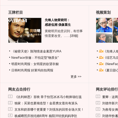
王牌栏目
视频策划
先锋人物黄晓明：
感谢低潮 偶像重生
黄晓明开始意识到，有些事
情需要改变。……
[详细]
《秘密天使》陈翔情迷金素恩YURA
《先锋人
NewFace张俪：不怕定型“物质女”
《综艺马
明星时尚周报：女明星的欲望衣橱
《NewF
日韩时尚周报
好莱坞街拍周报
《夏日甜
更多 >>
网友点击排行
网友评论排行
1
1
《比利林恩》首映 章子怡范冰冰冯小刚捧场红毯
董卿：这两
2
2
独家：买菜也要拗造型！金星携女逛街有派头
刘德华新片
3
3
京东和奶茶哪个更重要？刘强东的回答全场大笑！
为救母女俩
4
4
杨威晒照庆祝结婚8周年 杨阳洋轻抚妈妈孕肚
刘德华扮邋