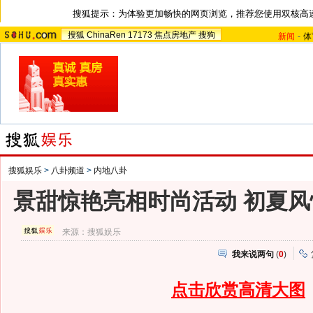
搜狐提示：为体验更加畅快的网页浏览，推荐您使用双核高
搜狐
ChinaRen
17173
焦点房地产
搜狗
新闻
-
体
搜狐娱乐
>
八卦频道
>
内地八卦
景甜惊艳亮相时尚活动 初夏风
来源：
搜狐娱乐
我来说两句
(
0
)
点击欣赏高清大图