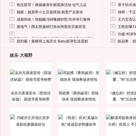
5
5
艳压群芳！唐嫣修身长裙现身活动 仙气儿足
章子怡斥港
6
6
独家：姚晨带小土豆逛商场 购置产后新衣
律师：于正
7
7
成都风味！张靓颖冯轲曝婚纱照 吃串串打麻将
王力宏否认
8
8
接地气！阔太熊黛林打扮休闲逛街买厕所泵
王刚自曝7
9
9
台媒:40
马蓉离婚后，砸1000万人民币给媒体要求删掉这照片
10
10
甜到腻！黄晓明上海庆生 Baby挺孕肚送蛋糕
陈冠希：假
娱乐·大视野
吴亦凡香港宣传《西游伏
邓超携《乘风破浪》登陆
《健忘村》舒淇
妖篇》 获徐导星爷称赞
快本 现场释放表情包
覆，“村”出自