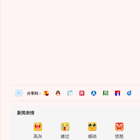
分享到：
新闻表情
高兴
难过
感动
愤怒