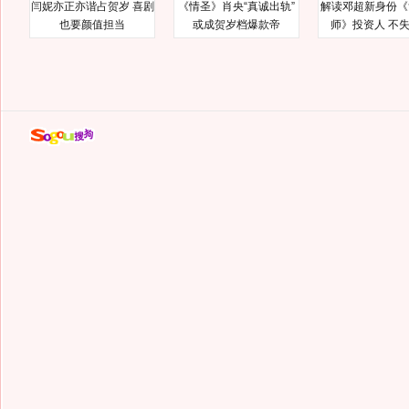
闫妮亦正亦谐占贺岁 喜剧
《情圣》肖央“真诚出轨”
解读邓超新身份《
也要颜值担当
或成贺岁档爆款帝
师》投资人 不