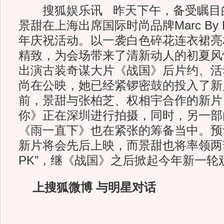
搜狐娱乐讯 昨天下午，备受瞩目
景甜在上海出席国际时尚品牌Marc By Ma
年庆祝活动。以一袭白色碎花连衣裙亮
精致，为会场带来了清新动人的初夏风
出演古装奇谋大片《战国》后片约、活
尚在公映，她已经紧锣密鼓的投入了新
前，景甜与张柏芝、权相宇合作的新片
你》正在深圳进行拍摄，同时，另一部
《雨一直下》也在紧张的筹备当中。预
新片将会先后上映，而景甜也将率领两
PK”，继《战国》之后掀起今年新一轮
上搜狐微博 与明星对话