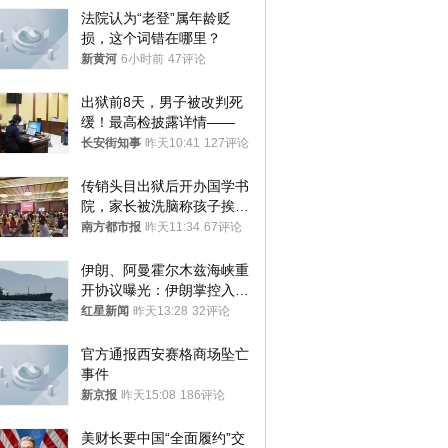
法院认为“老登”属年龄贬
损，这个词错在哪里？
新黄河
6小时前
47评论
出狱前8天，男子被改判死
缓！最高检披露详情——
长安街知事
昨天10:41
127评论
传销头目出狱后开办国学书
院，家长被洗脑称孩子挨打
才有效果
南方都市报
昨天11:34
67评论
伊朗、阿曼霍尔木兹海峡重
开协议曝光：伊朗掌控入湾
航道，与阿曼平分“服务费”
红星新闻
昨天13:28
32评论
官方通报西安赛格商场坠亡
事件
新京报
昨天15:08
186评论
美财长要中国“全面履约”交