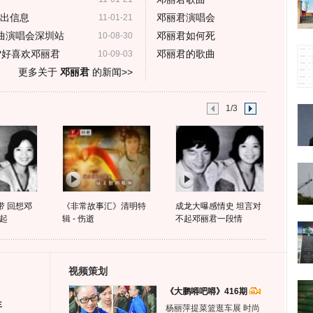
演出信息
邓丽君演唱会
11-01-21
曲演唱会深圳站
邓丽君如何死
10-08-30
?好喜欢邓丽君
邓丽君的歌曲
10-09-03
更多关于
邓丽君
的新闻>>
1/3
带 回想邓
《非常故事汇》清明特
成龙大曝感情史 坦言对
起
辑 - 伤逝
不起邓丽君一段情
视频策划
《大鹏嘚吧嘚》416期
生
杨丽萍提菜篮逛车展 时尚