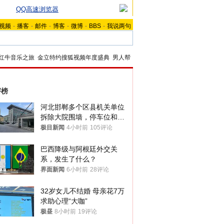
QQ高速浏览器
视频
-
播客
-
邮件
-
博客
-
微博
-
BBS
-
我说两句
红牛音乐之旅
金立特约搜狐视频年度盛典
男人帮
评榜
河北邯郸多个区县机关单位
拆除大院围墙，停车位和厕
所免费开放，当地多部门回
极目新闻
4小时前
105评论
应
巴西降级与阿根廷外交关
系，发生了什么？
界面新闻
6小时前
28评论
32岁女儿不结婚 母亲花7万
求助心理“大咖”
极昼
8小时前
19评论