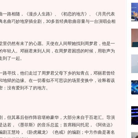
一路相随，《漫步人生路》、《初恋的地方》、《月亮代表
典名曲巧妙地穿插全剧，30多首经典歌曲容量与一台演唱会相
里仍然有未了的心愿。天使在人间帮她找到周梦君，他是一
的年轻人。邓丽君来到人间，在周梦君困惑的时候，用歌声为
走到了一起。
路寻找，他们走过了周梦君父母下乡的知青点，邓丽君曾经
和地狱的边缘。在一切看似不可思议的场景变换中，诠释着该
密：没有爱到不了的地方。
，但其幕后创作阵容堪称豪华，大部分来自于百老汇。导演
是达若，《墨菲斯》的音乐总监；首席顾问托尼，《阿依达》
编剧王慧玲，《卧虎藏龙》《色戒》的编剧；中方作曲是著名