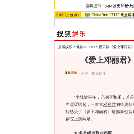
搜狐提示：为体验更加畅快
搜狐
ChinaRen
17173
焦点房
搜狐娱乐
>
戏剧 drama
>
音乐剧《爱上邓丽君
《爱上邓丽君》
来源：
搜狐娱乐
“小城故事多，充满喜和乐，若是你
声缓缓响起，一首首
邓丽君
的经典歌
院感受了《爱上邓丽君》这部原创音乐
剧院上演两场。
30多首经典歌曲串联