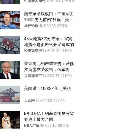
中国新闻周刊
昨天16:43
76评论
美专家彻底改口：中国军力
10年“史无前例”狂飙！美军
真慌了
虚怀论语
昨天09:33
22评论
45天地震32次 专家：宜宾
地震不是页岩气开采造成的
经济观察报
昨天18:19
41评论
普京向北约严重警告：若俄
罗斯盟友受攻击，俄军将动
用核武器保护
兵器海陆空
昨天09:43
27评论
美国退回1000亿美元关税
大众网
昨天17:02
30评论
5年3.6亿！约基奇明夏有望
签史上最大合同
NBA广角
昨天07:15
38评论