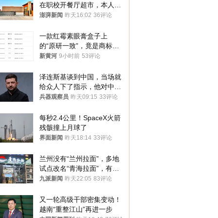
在职校开餐厅超市，本人回
应称“是给别人帮忙”
澎湃新闻
昨天16:02
36评论
一款红霉素眼膏盒子上
的“原研一致”，竟是商标！
律师：极易误导消费者；网
新黄河
9小时前
53评论
友：药企不应打擦边球
泽连斯基谈到中国，当场就
给众人下了指示，他对中国
和中乌关系，显然又有了新
兵器观察员
昨天09:15
33评论
的想法
每秒2.4公里！SpaceX火箭
残骸撞上月球了
界面新闻
昨天18:14
33评论
兰州没有“兰州拉面”，多地
试点改名“青海拉面”，有商
家改名已两年
九派新闻
昨天22:05
83评论
又一轮高级干部密集变动！
越南“重整江山”再进一步