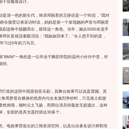
国十佳服装设计。
清一色的新生代，饰演邓丽君的王静还是一个90后，“我对
王静在接受记者采访时说，妈妈是第一个发现她的声音与邓丽君
剧选角中脱颖而出，获得这一角色。当年，她从5000名选手
弟邓长富就流着眼泪说：“我妹妹回来了。”令人想不到的是，
，学习过6年的刀马旦。
BMW”一角的是一位毕业于舞蹈学院的温州小伙许中坚，对
期待。
币打造的这部中国原创音乐剧，其舞台效果可以说是震撼。其
男主角周梦君在栖身的危房内与女友激烈争吵时，只见推土机驶
轰然倒塌，顿时尘土飞扬，而两位演员却毫发无损逃出，这种
解，全剧的道具光遥控就达30多个。
、电效果营造出的三维表演空间，以及出自著名设计师郭培