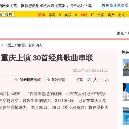
搜狗高速浏览器
的网页浏览，推荐您使用双核高速浏览器，点击此处下载
地产
搜狗
新闻
-
体育
-
S
-
娱乐
-
V
-
财经
-
IT
-
汽车
-
房产
-
女人
-
热点：
》
>
《爱上邓丽君》新闻动态
热
重庆上演 30首经典歌曲串联
2011年03月25日11:25
大
中
我来说两句
(
0
)
复制链接
打印
小
到小城来……”伴随着熟悉的旋律，尘封在人们记忆中的歌
曲穿越时空，焕发出新的魅力。3月10日晚，记者在重庆大剧
剧的震撼魅力。本月25日、26日《爱上邓丽君》将在温州大