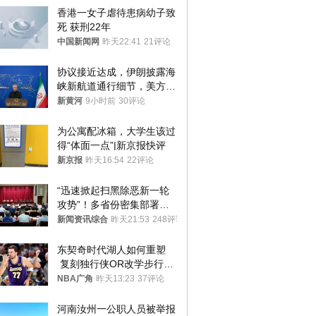
香港一女子虐待患病幼子致
死 获刑22年
中国新闻网
昨天22:41
21评论
协议接近达成，伊朗披露海
峡新航道通行细节，美方再
提“倒计时”
新黄河
9小时前
30评论
为公寓配冰箱，大学生该过
得“体面一点”|新京报快评
新京报
昨天16:54
22评论
“迅速掀起扫黑除恶新一轮
攻势”！多省份密集部署，
公布举报方式
新闻资讯综合
昨天21:53
248评论
东契奇时代湖人如何重塑
 复刻独行侠OR改学步行
者？
NBA广角
昨天13:23
37评论
河南汝州一公职人员被举报