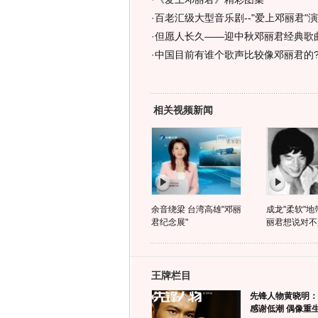
·
百老汇级大型音乐剧--"爱上邓丽君"
·
但愿人长久――迎中秋邓丽君经典歌
·
中国目前有谁个歌声比较像邓丽君的
相关视频新闻
余音绕梁 台湾高雄"邓丽
成龙"柔软"地
君纪念展"
丽君想说对不
王牌栏目
先锋人物黄晓明：
感谢低潮 偶像重