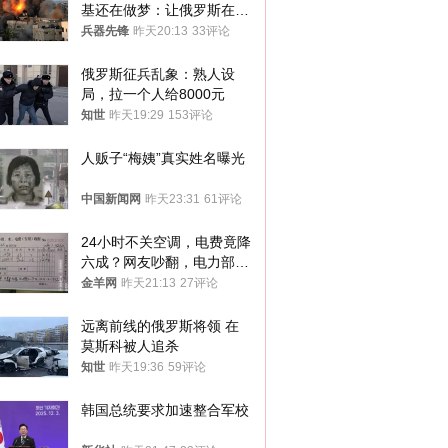
基还在做梦：让俄罗斯在冬
季前求和？
兵器先锋
昨天20:13
33评论
俄罗斯征兵乱象：熟人设
局，拉一个人给8000元
知世
昨天19:29
153评论
人贩子“梅姨”真实姓名曝光
中国新闻网
昨天23:31
61评论
24小时不关空调，电费竟降
六成？网友吵翻，电力部门
回应→
金羊网
昨天21:13
27评论
远离前线的俄罗斯将领 在
莫斯科被人追杀
知世
昨天19:36
59评论
韩国总统要求加速整合军校