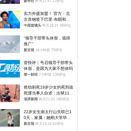
新华社
昨天21:47
23评论
实力外援加盟！ 官方：北
京首钢签下巴里·布朗和桑
普森
中国篮镜头
昨天18:15
38评论
“领导干部带头休假，值得
推广”
新京报
16小时前
70评论
壹快评｜号召领导干部带头
休假，是因为大家不想休吗
第一财经
7小时前
139评论
抢劫刺死19岁少女的死刑改
死缓当事人自述：出狱11年
间始终刻意躲避被害人家属
澎湃新闻
昨天21:22
190评论
22岁女生南太行山失联已1
0天，家属：她刚大学毕业
想到山里旅行
新京报
昨天23:18
62评论