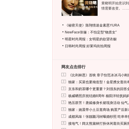
黄晓明开始意识到
情需要改变。……
《秘密天使》陈翔情迷金素恩YURA
NewFace张俪：不怕定型“物质女”
明星时尚周报：女明星的欲望衣橱
日韩时尚周报
好莱坞街拍周报
网友点击排行
1
《比利林恩》首映 章子怡范冰冰冯小刚
2
独家：买菜也要拗造型！金星携女逛街
3
京东和奶茶哪个更重要？刘强东的回答
4
杨威晒照庆祝结婚8周年 杨阳洋轻抚妈
5
艳压群芳！唐嫣修身长裙现身活动 仙气
6
独家：姚晨带小土豆逛商场 购置产后新
7
成都风味！张靓颖冯轲曝婚纱照 吃串串
8
接地气！阔太熊黛林打扮休闲逛街买厕