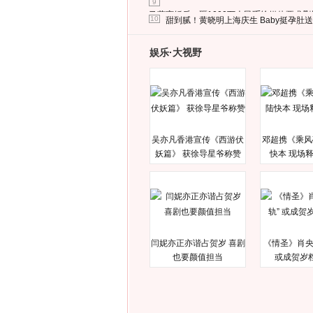
9
马蓉离婚后，砸1000万人民币给媒体要求
10
甜到腻！黄晓明上海庆生 Baby挺孕肚
娱乐·大视野
吴亦凡香港宣传《西游伏
邓超携《乘风
妖篇》 获徐导星爷称赞
快本 现场
闫妮亦正亦谐占贺岁 喜剧
《情圣》肖央
也要颜值担当
或成贺岁