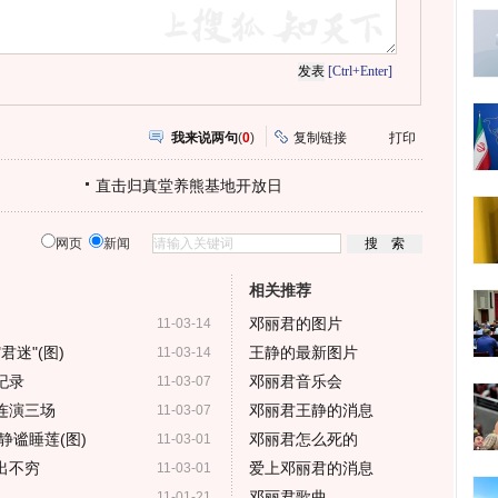
[Ctrl+Enter]
我来说两句
(
0
)
复制链接
打印
直击归真堂养熊基地开放日
网页
新闻
相关推荐
邓丽君的图片
11-03-14
君迷"(图)
王静的最新图片
11-03-14
纪录
邓丽君音乐会
11-03-07
连演三场
邓丽君王静的消息
11-03-07
静谧睡莲(图)
邓丽君怎么死的
11-03-01
出不穷
爱上邓丽君的消息
11-03-01
邓丽君歌曲
11-01-21