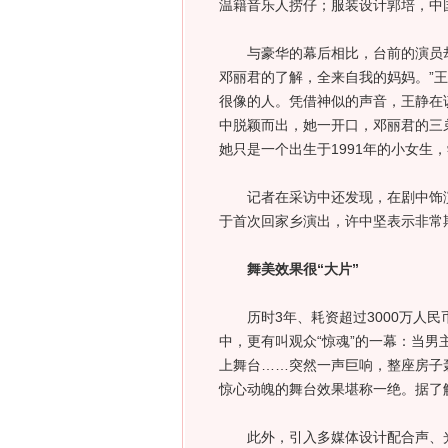
温籍音乐人捞仔；服装设计郭培，中
与豪华的幕后相比，台前的演员却是
邓丽君的了解，全来自我的妈妈。”
很像的人。凭借神似的声音，王静在该
中脱颖而出，她一开口，邓丽君的三
她只是一个出生于1991年的小女生
记者在采访中还发现，在剧中饰演“
于首次回家乡演出，许中坚表示非常
舞美效果很“大片”
历时3年、耗资超过3000万人民
中，更有叫观众“惊魂”的一幕：当
上舞台……突然一声巨响，整座房子
惊心动魄的舞台效果堪称一绝。据了
此外，引入多媒体设计配合声、光