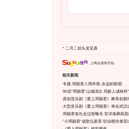
二月二抬头龙见喜
上网从搜狗开始
相关新闻
·
专题:邓丽君八周年祭-永远的歌唱
·
90后"邓丽君"山城演出 同龄人成铁杆"
·
原创音乐剧《爱上邓丽君》舞美创新
·
大型音乐剧《爱上邓丽君》将在武汉
·
邓丽君丧礼全过程曝光 安详落葬宛若
·
"小邓丽君"成歌坛新景 职业模仿者层
·
《爱上邓丽君》精彩图集