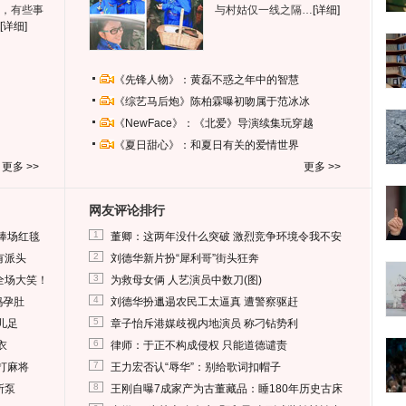
，有些事
与村姑仅一线之隔…
[详细]
[详细]
《先锋人物》：黄磊不惑之年中的智慧
《综艺马后炮》陈柏霖曝初吻属于范冰冰
《NewFace》：《北爱》导演续集玩穿越
《夏日甜心》：和夏日有关的爱情世界
更多 >>
更多 >>
网友评论排行
1
捧场红毯
董卿：这两年没什么突破 激烈竞争环境令我不安
2
有派头
刘德华新片扮“犀利哥”街头狂奔
3
全场大笑！
为救母女俩 人艺演员中数刀(图)
4
妈孕肚
刘德华扮邋遢农民工太逼真 遭警察驱赶
5
儿足
章子怡斥港媒歧视内地演员 称刁钻势利
6
衣
律师：于正不构成侵权 只能道德谴责
7
打麻将
王力宏否认“辱华”：别给歌词扣帽子
8
所泵
王刚自曝7成家产为古董藏品：睡180年历史古床