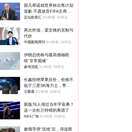
因凡蒂诺就世界杯出售计划
道歉 不愿放弃FIFA主席职
位
足坛欧美汇
9小时前
32评论
再次炸场，梁文锋的克制与
代价
中国新闻周刊
9小时前
19评论
伊朗总统称与最高领袖联
络“非常困难”
参考消息
5小时前
59评论
长鑫拒绝苹果压价，价格不
低于三星SK海力士，苹果
失去了议价权
王新喜
8小时前
24评论
新版76人强过当年宇宙勇？
这一次杜兰特错的离谱了
NBA广角
9小时前
35评论
被俄导弹“洗地”后，泽连斯