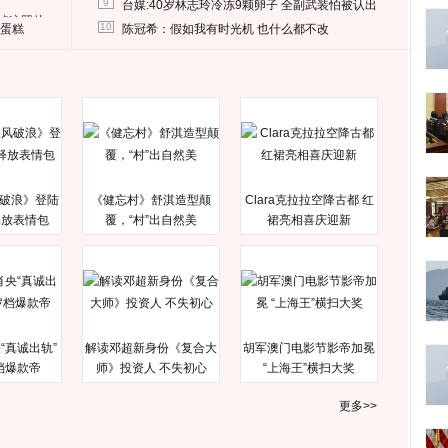
9
台媒:40岁林志玲冷冻9颗卵子 全副武装怕被认出
删掉这照片
10
送蛋糕
陈冠希：假如我有时光机 也什么都不改
破浪》登陆
《健忘村》舒淇造型颠
Clara克拉拉空降古都 红
释放表情包
覆，“村”出自然美
裙亮相喜庆迎新
“真诚出轨”
解读邓超新身份《复合大
胡军澳门电影节影帝加冕
档爆款帝
师》投资人 不失初心
“上海王”横扫大奖
更多>>