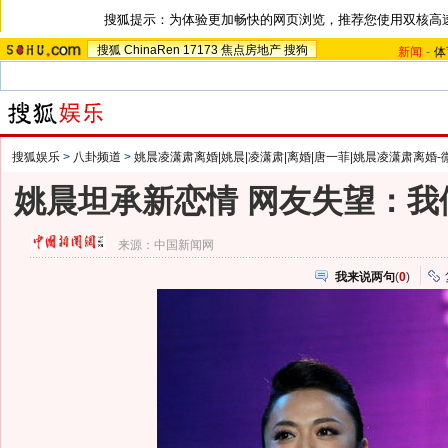
搜狐提示：为体验更加畅快的网页浏览，推荐您使用双核高
搜狐
ChinaRen
17173
焦点房地产
搜狗
新闻
-
体
搜狐娱乐
>
八卦频道
>
姚晨凌潇肃离婚|姚晨|凌潇肃|离婚|唐一菲|姚晨凌潇肃离婚-
姚晨坦承新恋情 网友失望：我
来源：
中国新闻网
我来说两句
(
0
)