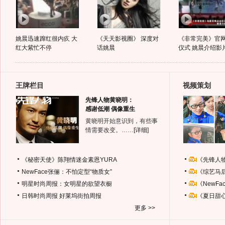
姚晨迅速蹿红很内疚 大
《天天影视圈》 深度对
《非常完美》官
红大紫忙不停
话姚晨
仪式 姚晨介绍影片
王牌栏目
视频策划
先锋人物黄晓明：
感谢低潮 偶像重生
黄晓明开始意识到，有些事
情需要改变。……
[详细]
《秘密天使》陈翔情迷金素恩YURA
《先锋人
NewFace张俪：不怕定型“物质女”
《综艺马
明星时尚周报：女明星的欲望衣橱
《NewF
日韩时尚周报
好莱坞街拍周报
《夏日甜
更多 >>