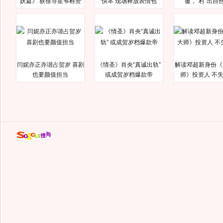
妖篇》 获徐导星爷称赞
快本 现场释放表情包
覆，“村”出自
闫妮亦正亦谐占贺岁 喜剧
《情圣》肖央“真诚出轨”
解读邓超新身份《
也要颜值担当
或成贺岁档爆款帝
师》投资人 不