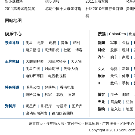
新还珠格格
姚明退役
2011上海车展
私募
2011高考试题答案
感动中国十大母亲评选
社区2010年度行业口碑
贵州
榜
网站地图
娱乐中心
搜狐
|
ChinaRen
|
焦
频道导航
|
明星
|
电影
|
电视
|
音乐
|
戏剧
新闻
|
军事
|
公益
|
|
娱乐播报
|
高清影视
|
社区
|
博客
财经
|
股票
|
理财
|
汽车
|
购车
|
家居
|
王牌栏目
|
大鹏嘚吧嘚
|
潮流实验室
|
大人物
|
明星在线
|
时尚周报
|
先锋人物
女人
|
母婴
|
新娘
|
|
电影评审团
|
电视收视榜
旅游
|
天气
|
健康
|
IT
|
数码
|
手机
|
特色频道
|
明星公益
|
好莱坞
|
香港电影
|
嘻哈音乐
|
独家
|
韩娱
|
日娱
博客
|
圈子
|
邮箱
|
天龙
|
鹿鼎记
|
短信
资料库
|
明星库
|
影视库
|
专题库
|
图片库
搜狗
|
输入法
|
地图
|
滚动新闻列表
|
往期娱首回顾
设置首页
-
搜狗输入法
-
支付中心
-
搜狐招聘
-
广告服务
-
客服中心
Copyright
©
2018 Sohu.com 