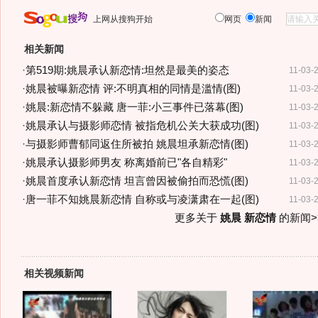
上网从搜狗开始
网页
新闻
相关新闻
·
第519期:姚晨承认新恋情:坦然是最美的姿态
11-03-
·
姚晨被曝新恋情 评:不明真相的同情是滥情(图)
11-03-
·
姚晨:新恋情不躲藏 唐一菲:小三事件已落幕(图)
11-03-
·
姚晨承认与摄影师恋情 被指危机公关大获成功(图)
11-03-
·
与摄影师曹郁同返住所被拍 姚晨坦承新恋情(图)
11-03-
·
姚晨承认摄影师男友 称离婚前已"各自精彩"
11-03-
·
姚晨首度承认新恋情 坦言曾因被偷拍而恐慌(图)
11-03-
·
唐一菲不知姚晨新恋情 自称或与凌潇肃在一起(图)
11-03-
更多关于
姚晨 新恋情
的新闻>
相关视频新闻