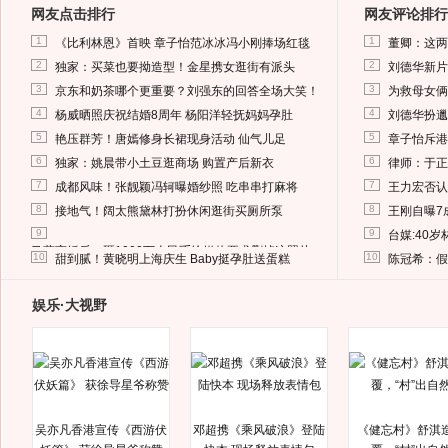
网友点击排行
网友评论排行
1
1
《比利林恩》首映 章子怡范冰冰冯小刚捧场红毯
董卿：这两
2
2
独家：买菜也要拗造型！金星携女逛街有派头
刘德华新片
3
3
京东和奶茶哪个更重要？刘强东的回答全场大笑！
为救母女俩
4
4
杨威晒照庆祝结婚8周年 杨阳洋轻抚妈妈孕肚
刘德华扮邋
5
5
艳压群芳！唐嫣修身长裙现身活动 仙气儿足
章子怡斥港
6
6
独家：姚晨带小土豆逛商场 购置产后新衣
律师：于正
7
7
成都风味！张靓颖冯轲曝婚纱照 吃串串打麻将
王力宏否认
8
8
接地气！阔太熊黛林打扮休闲逛街买厕所泵
王刚自曝7
9
9
台媒:40
马蓉离婚后，砸1000万人民币给媒体要求删掉这照片
10
10
甜到腻！黄晓明上海庆生 Baby挺孕肚送蛋糕
陈冠希：假
娱乐·大视野
吴亦凡香港宣传《西游伏
邓超携《乘风破浪》登陆
《健忘村》舒淇