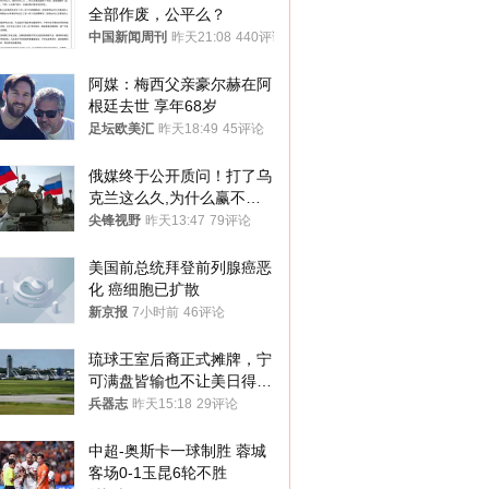
全部作废，公平么？
中国新闻周刊
昨天21:08
440评论
阿媒：梅西父亲豪尔赫在阿
根廷去世 享年68岁
足坛欧美汇
昨天18:49
45评论
俄媒终于公开质问！打了乌
克兰这么久,为什么赢不了?
答案令人沉默
尖锋视野
昨天13:47
79评论
美国前总统拜登前列腺癌恶
化 癌细胞已扩散
新京报
7小时前
46评论
琉球王室后裔正式摊牌，宁
可满盘皆输也不让美日得
逞，中国成关键
兵器志
昨天15:18
29评论
中超-奥斯卡一球制胜 蓉城
客场0-1玉昆6轮不胜