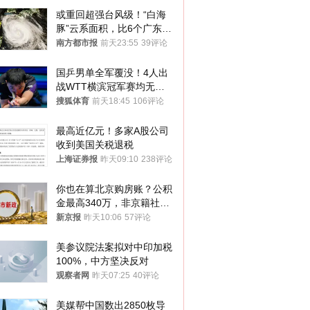
或重回超强台风级！“白海
豚”云系面积，比6个广东还
大！深圳官方：注意这件事
南方都市报
前天23:55
39评论
国乒男单全军覆没！4人出
战WTT横滨冠军赛均无缘
八强
搜狐体育
前天18:45
106评论
最高近亿元！多家A股公司
收到美国关税退税
上海证券报
昨天09:10
238评论
你也在算北京购房账？公积
金最高340万，非京籍社保
1年
新京报
昨天10:06
57评论
美参议院法案拟对中印加税
100%，中方坚决反对
观察者网
昨天07:25
40评论
美媒帮中国数出2850枚导