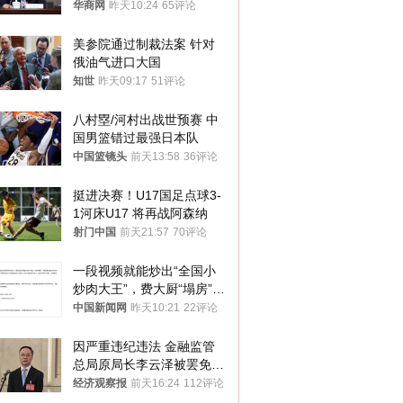
华商网
昨天10:24
65评论
美参院通过制裁法案 针对
俄油气进口大国
知世
昨天09:17
51评论
八村塁/河村出战世预赛 中
国男篮错过最强日本队
中国篮镜头
前天13:58
36评论
挺进决赛！U17国足点球3-
1河床U17 将再战阿森纳
射门中国
前天21:57
70评论
一段视频就能炒出“全国小
炒肉大王”，费大厨“塌房”了
吗？
中国新闻网
昨天10:21
22评论
因严重违纪违法 金融监管
总局原局长李云泽被罢免全
国人大代表
经济观察报
前天16:24
112评论