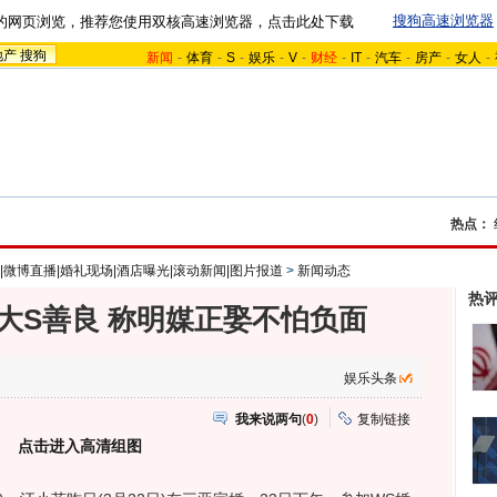
搜狗高速浏览器
的网页浏览，推荐您使用双核高速浏览器，点击此处下载
地产
搜狗
新闻
-
体育
-
S
-
娱乐
-
V
-
财经
-
IT
-
汽车
-
房产
-
女人
-
热点：
|微博直播|婚礼现场|酒店曝光|滚动新闻|图片报道
>
新闻动态
热
大S善良 称明媒正娶不怕负面
娱乐头条
我来说两句
(
0
)
复制链接
点击进入高清组图