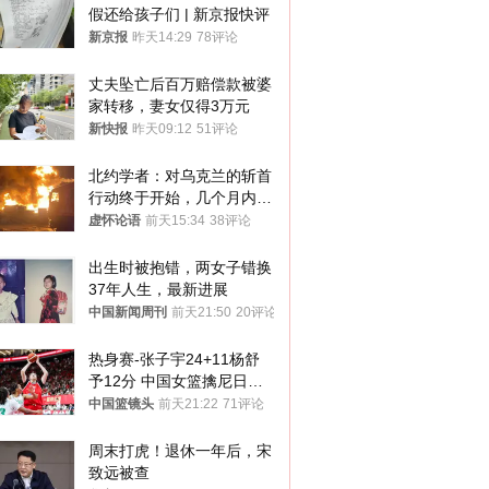
假还给孩子们 | 新京报快评
新京报
昨天14:29
78评论
丈夫坠亡后百万赔偿款被婆
家转移，妻女仅得3万元
新快报
昨天09:12
51评论
北约学者：对乌克兰的斩首
行动终于开始，几个月内乌
将投降
虚怀论语
前天15:34
38评论
出生时被抱错，两女子错换
37年人生，最新进展
中国新闻周刊
前天21:50
20评论
热身赛-张子宇24+11杨舒
予12分 中国女篮擒尼日利
亚
中国篮镜头
前天21:22
71评论
周末打虎！退休一年后，宋
致远被查