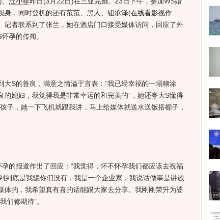
)
、
汪小菲
昨日(3月22日)在三亚完婚。23日下午，参加WS婚
现身，同时登机的还有范范、黑人、
钮承泽
(
在线看影视作
。记者联系到了张兰，她在酒店门口接受媒体访问，回应了外
S怀孕的传闻。
S的善良，满意之情溢于言表：“我已经幸福的一塌糊涂
良的媳妇，我觉得我是非常幸运的和完美的”，她还夸大S懂得
的孩子，她一下飞机就跟我讲，马上给媒体就送水送饭搭棚子，
的报道作出了回应：“我觉得，怀不怀孕我们都应该去祝福
看到到底是我骗你们没有，我是一个企业家，我说话做事是讲诚
媒体的，我希望真有喜的话能跟大家去分享。我刚刚荣升为婆
，我们都期待”。