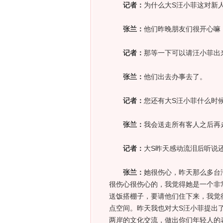
记者：
为什么大S汪小菲这对新
张兰：
他们昨晚朋友们很开心嘛
记者：
那等一下可以请汪小菲出
张兰：
他们出去办事去了。
记者：
您还有大S汪小菲什么时
张兰：
我会送走所有客人之后再
记者：
大S昨天感动流泪后听说
张兰：
她很伤心，昨天那么多台
很伤心很伤心的，我觉得她是一个非
送饭搭棚子，要请他们住下来，我觉
点空间。昨天我也对大S汪小菲提出
两岸的文化交流，做出你们年轻人的