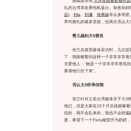
搜狐娱乐讯
大S
(
在线看影视作品
礼的台湾亲友乘包机返台。徐爸徐妈
品
)
、
Ella
、
刘谦
、
张惠妹
等众多明星
界对婚礼的诸多质疑，也再次否认大
赞儿媳妇大S善良
张兰在接受媒体采访时，几次提到大
了，我能够娶到这样一个非常非常善
关爱他人：“她是一个非常非常善良
要请他们住下来”。
否认大S怀孕传闻
张兰针对之前台湾媒体关于大S怀孕
他们，但是大家在10个月后就能够
信的，我不会乱来的，我也不会欺骗
婆，希望下一个Party能荣升为奶奶