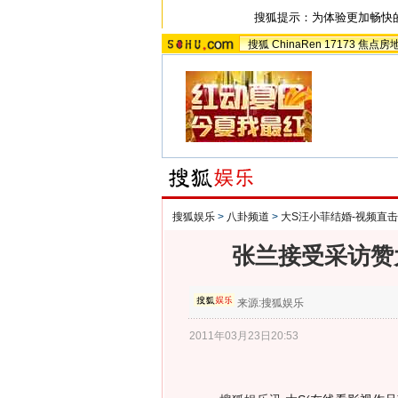
搜狐提示：为体验更加畅快
搜狐
ChinaRen
17173
焦点房
搜狐娱乐
>
八卦频道
>
大S汪小菲结婚-视频直击
张兰接受采访赞
来源:
搜狐娱乐
2011年03月23日20:53