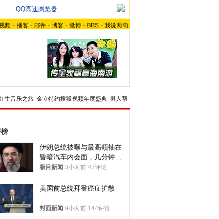
QQ高速浏览器
视频
-
播客
-
邮件
-
博客
-
微博
-
BBS
-
我说两句
红牛音乐之旅
金立特约搜狐视频年度盛典
男人帮
评榜
伊朗总统被曝与最高领袖在
昏暗汽车内会面，几分钟里
只能靠声音交谈难辨真假
极目新闻
3小时前
47评论
美国前总统拜登癌症扩散
封面新闻
9小时前
144评论