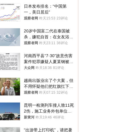
日本发布排名：“中国第
一，美日居后”
观察者网
昨天15:53
23评论
20岁中国富二代在泰国被
杀，嫌犯自首：在女友浴室
看到他
观察者网
昨天23:11
36评论
河南西平县“7·30”故意伤害
案件犯罪嫌疑人夏某钢被抓
获
大众网
昨天18:36
81评论
越南出版业出了个大案，但
不用怀疑他们把红旗扛下去
的决心
观察者网
昨天07:15
32评论
昆明一检测列车撞人致11死
2伤，施工业务外包单位被
罚1.5万元，国铁昆明局被
新黄河
昨天19:46
46评论
罚300万元
“出游带上打印机”，请把暑