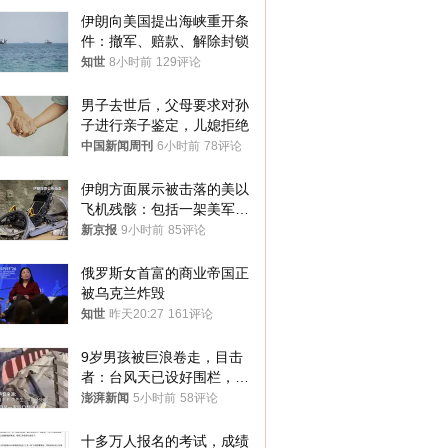
伊朗向美国提出海峡重开条
件：撤军、赔款、解除封锁
知世
8小时前
129评论
男子去世后，父母要求对孙
子进行亲子鉴定，儿媳拒绝
中国新闻周刊
6小时前
78评论
伊朗方面展示被击落的美以
飞机残骸：包括一架美军F-
15战斗机残骸以及多架无人
新京报
9小时前
85评论
机等
俄罗斯女首富的商业帝国正
被乌克兰炸毁
知世
昨天20:27
161评论
9岁男孩被巨浪卷走，目击
者：台风天已设好围栏，一
家四口翻入时保安曾喊话劝
澎湃新闻
5小时前
58评论
阻
十多万人报名的考试，成绩