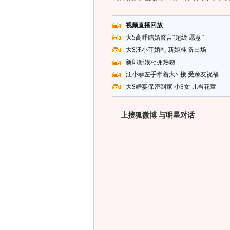
视频直播回放
大S高呼结婚誓言“超级 愿意”
大S汪小菲婚礼 新娘准 备出场
新郎新娘相拥热吻
汪小菲左手牵着大S 接 受亲友祝福
大S婚宴保密到家 小S女 儿当花童
上搜狐微博 与明星对话