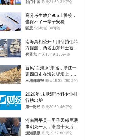
射门中国
昨天21:59
31评论
高分考生放弃985上警校，
也保不了一辈子安稳
狐度
9小时前
30评论
南海真相公开！用命挡住菲
方撞船，两名山东烈士被授
武警最高荣誉
兵器志
昨天13:49
156评论
台风“白海豚”来临，浙江一
家四口走在海边堤坝上，其
中9岁男孩被巨浪卷入海
三湘都市报
昨天16:32
290评论
中，搜救仍在进行
2026年“未录满”本科专业排
行榜出炉
第一财经
昨天20:59
46评论
河南西平县一男子因邻里琐
事刺死一人，潜逃十天后在
十多公里外一片玉米地里落
潇湘晨报
昨天19:57
80评论
网