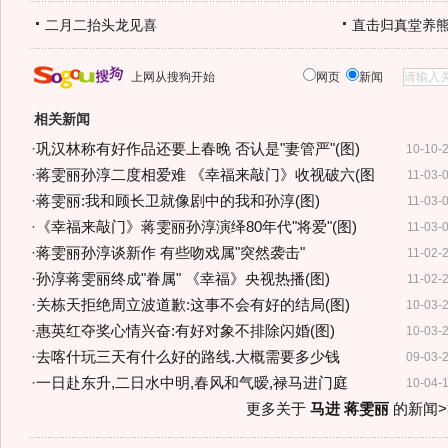
二月二抬头龙见喜
直击归真堂养
上网从搜狗开始
网页
新闻
相关新闻
·
巩汉林称有好作品还要上春晚 否认是"妻管严"(图)
10-10-
·
蒋雯丽孙淳二度相爱难 《幸福来敲门》收视破六(图
11-03-
·
蒋雯丽:我和顾长卫就像剧中的我和孙淳(图)
11-03-
·
《幸福来敲门》蒋雯丽孙淳演绎80年代"将爱"(图)
11-03-
·
蒋雯丽孙淳谈新作 有些吻戏属"突然袭击"
11-02-
·
孙淳蒋雯丽终成"眷属" 《幸福》央视热播(图)
11-02-
·
关栋天拒绝周立波道歉:这事不会有好的结局(图)
10-03-
·
惠英红夺奖心情兴奋:有好对象不排除闪婚(图)
10-03-
·
去喀什玩三天有什么好的路线.大概需要多少钱
09-03-
·
一日赴东升,二日水中明,春风和气暧,禄马进门庭
10-04-
更多关于
马进 蒋雯丽
的新闻>