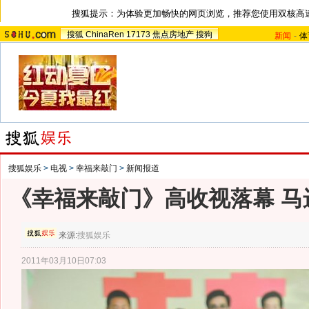
搜狐提示：为体验更加畅快的网页浏览，推荐您使用双核高
搜狐
ChinaRen
17173
焦点房地产
搜狗
新闻
-
体
搜狐娱乐
>
电视
>
幸福来敲门
>
新闻报道
《幸福来敲门》高收视落幕 马
来源:
搜狐娱乐
2011年03月10日07:03