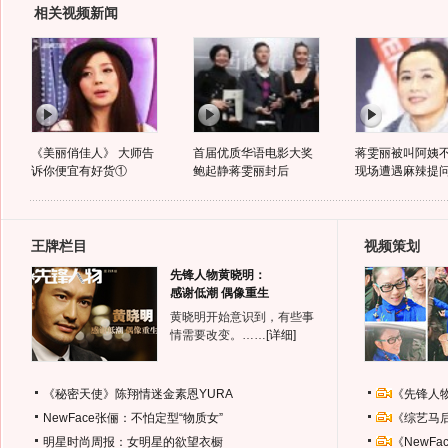
相关视频新闻
《美丽俏佳人》 大师告
首届优质华语电影大奖
蒋雯丽被叫阿姨
诉你便宜有好货①
鲍起静蒋雯丽封后
现场遭遇麻辣提
王牌栏目
视频策划
先锋人物黄晓明：
感谢低潮 偶像重生
黄晓明开始意识到，有些事
情需要改变。……
[详细]
《秘密天使》陈翔情迷金素恩YURA
《先锋人
NewFace张俪：不怕定型“物质女”
《综艺马
明星时尚周报：女明星的欲望衣橱
《NewF