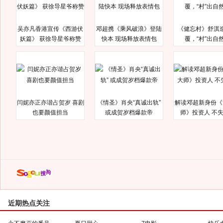
吴亦凡香港宣传《西游伏
邓超携《乘风破浪》登陆
《健忘村》舒淇
妖篇》 获徐导星爷称赞
快本 现场释放表情包
覆，“村”出自
闫妮亦正亦谐占贺岁 喜剧
《情圣》肖央“真诚出轨”
解读邓超新身份《
也要颜值担当
或成贺岁档爆款帝
师》投资人 不
近期热点关注