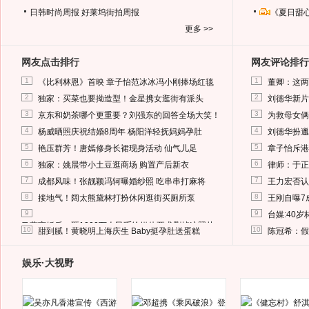
日韩时尚周报
好莱坞街拍周报
《夏日甜
更多 >>
网友点击排行
网友评论排行
1
1
《比利林恩》首映 章子怡范冰冰冯小刚捧场红毯
董卿：这两
2
2
独家：买菜也要拗造型！金星携女逛街有派头
刘德华新片
3
3
京东和奶茶哪个更重要？刘强东的回答全场大笑！
为救母女俩
4
4
杨威晒照庆祝结婚8周年 杨阳洋轻抚妈妈孕肚
刘德华扮邋
5
5
艳压群芳！唐嫣修身长裙现身活动 仙气儿足
章子怡斥港
6
6
独家：姚晨带小土豆逛商场 购置产后新衣
律师：于正
7
7
成都风味！张靓颖冯轲曝婚纱照 吃串串打麻将
王力宏否认
8
8
接地气！阔太熊黛林打扮休闲逛街买厕所泵
王刚自曝7
9
9
台媒:40
马蓉离婚后，砸1000万人民币给媒体要求删掉这照片
10
10
甜到腻！黄晓明上海庆生 Baby挺孕肚送蛋糕
陈冠希：假
娱乐·大视野