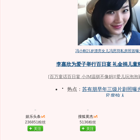
娱乐头条
搜狐黄杰
236851粉丝
5136粉丝
关注
关注