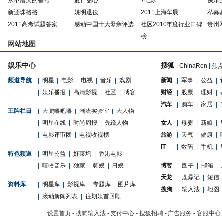
永不磨灭的番号
夏日甜心
7电影
快乐
新还珠格格
姚明退役
2011上海车展
私募
2011高考试题答案
感动中国十大母亲评选
社区2010年度行业口碑
贵州
榜
网站地图
娱乐中心
搜狐
|
ChinaRen
|
焦
频道导航
|
明星
|
电影
|
电视
|
音乐
|
戏剧
新闻
|
军事
|
公益
|
|
娱乐播报
|
高清影视
|
社区
|
博客
财经
|
股票
|
理财
|
汽车
|
购车
|
家居
|
王牌栏目
|
大鹏嘚吧嘚
|
潮流实验室
|
大人物
|
明星在线
|
时尚周报
|
先锋人物
女人
|
母婴
|
新娘
|
|
电影评审团
|
电视收视榜
旅游
|
天气
|
健康
|
IT
|
数码
|
手机
|
特色频道
|
明星公益
|
好莱坞
|
香港电影
|
嘻哈音乐
|
独家
|
韩娱
|
日娱
博客
|
圈子
|
邮箱
|
天龙
|
鹿鼎记
|
短信
资料库
|
明星库
|
影视库
|
专题库
|
图片库
搜狗
|
输入法
|
地图
|
滚动新闻列表
|
往期娱首回顾
设置首页
-
搜狗输入法
-
支付中心
-
搜狐招聘
-
广告服务
-
客服中心