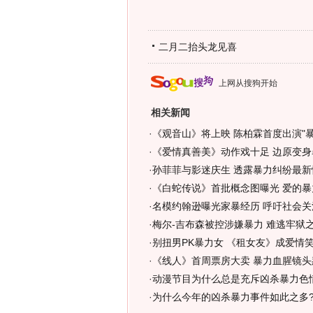
二月二抬头龙见喜
上网从搜狗开始
相关新闻
·
《观音山》将上映 陈柏霖首度出演"暴
·
《爱情真善美》动作戏十足 边原变身暴
·
孙菲菲与影迷庆生 透露暴力纠纷最新情
·
《白蛇传说》首批概念图曝光 爱的暴
·
名模约翰逊曝光家暴经历 呼吁社会关
·
梅尔-吉布森被控涉嫌暴力 难逃牢狱
·
别扭男PK暴力女 《租女友》成爱情笑
·
《线人》首周票房大卖 暴力血腥镜头
·
动漫节目为什么总是充斥凶杀暴力色情魔幻
·
为什么今年的凶杀暴力事件如此之多