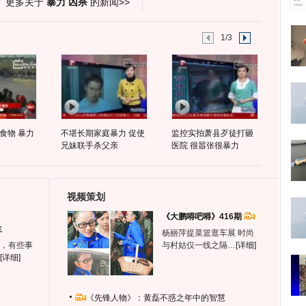
更多关于
暴力 凶杀
的新闻>>
1/3
食物 暴力
不堪长期家庭暴力 促使
监控实拍萧县歹徒打砸
兄妹联手杀父亲
医院 很嚣张很暴力
视频策划
《大鹏嘚吧嘚》416期
生
杨丽萍提菜篮逛车展 时尚
，有些事
与村姑仅一线之隔…
[详细]
[详细]
《先锋人物》：黄磊不惑之年中的智慧