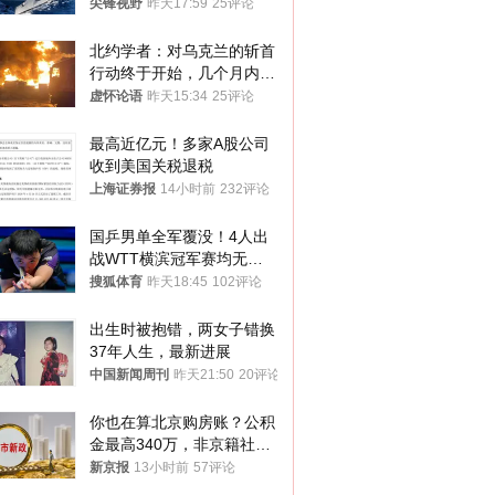
而是新起点！
尖锋视野
昨天17:59
25评论
北约学者：对乌克兰的斩首
行动终于开始，几个月内乌
将投降
虚怀论语
昨天15:34
25评论
最高近亿元！多家A股公司
收到美国关税退税
上海证券报
14小时前
232评论
国乒男单全军覆没！4人出
战WTT横滨冠军赛均无缘
八强
搜狐体育
昨天18:45
102评论
出生时被抱错，两女子错换
37年人生，最新进展
中国新闻周刊
昨天21:50
20评论
你也在算北京购房账？公积
金最高340万，非京籍社保
1年
新京报
13小时前
57评论