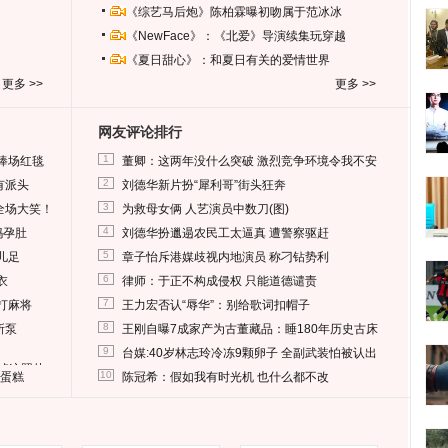
《综艺马后炮》陈柏霖曝初吻属于范冰冰
《NewFace》：《北爱》导演续集玩穿越
《夏日甜心》：和夏日有关的爱情世界
更多 >>
更多 >>
网友评论排行
1
捧场红毯
董卿：这两年没什么突破 激烈竞争环境令我不安
2
有派头
刘德华新片扮“犀利哥”街头狂奔
3
全场大笑！
为救母女俩 人艺演员中数刀(图)
4
妈孕肚
刘德华扮邋遢农民工太逼真 遭警察驱赶
5
儿足
章子怡斥港媒歧视内地演员 称刁钻势利
6
衣
律师：于正不构成侵权 只能道德谴责
7
打麻将
王力宏否认“辱华”：别给歌词扣帽子
8
所泵
王刚自曝7成家产为古董藏品：睡180年历史古床
9
台媒:40岁林志玲冷冻9颗卵子 全副武装怕被认出
删掉这照片
10
送蛋糕
陈冠希：假如我有时光机 也什么都不改