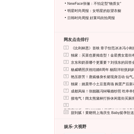
NewFace张俪：不怕定型“物质女”
明星时尚周报：女明星的欲望衣橱
日韩时尚周报
好莱坞街拍周报
网友点击排行
1
《比利林恩》首映 章子怡范冰冰冯小刚
2
独家：买菜也要拗造型！金星携女逛街
3
京东和奶茶哪个更重要？刘强东的回答
4
杨威晒照庆祝结婚8周年 杨阳洋轻抚妈
5
艳压群芳！唐嫣修身长裙现身活动 仙气
6
独家：姚晨带小土豆逛商场 购置产后新
7
成都风味！张靓颖冯轲曝婚纱照 吃串串
8
接地气！阔太熊黛林打扮休闲逛街买厕
9
马蓉离婚后，砸1000万人民币给媒体要求
10
甜到腻！黄晓明上海庆生 Baby挺孕肚
娱乐·大视野