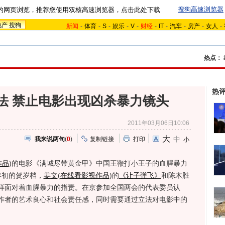
搜狗高速浏览器
的网页浏览，推荐您使用双核高速浏览器，点击此处下载
地产
搜狗
新闻
-
体育
-
S
-
娱乐
-
V
-
财经
-
IT
-
汽车
-
房产
-
女人
-
热点：
热
法 禁止电影出现凶杀暴力镜头
2011年03月06日10:06
大
中
我来说两句
(
0
)
复制链接
打印
小
作品
)
的电影《满城尽带黄金甲》中国王鞭打小王子的血腥暴力
1年初的贺岁档，
姜文
(
在线看影视作品
)
的
《让子弹飞》
和陈木胜
样面对着血腥暴力的指责。在京参加全国两会的代表委员认
作者的艺术良心和社会责任感，同时需要通过立法对电影中的