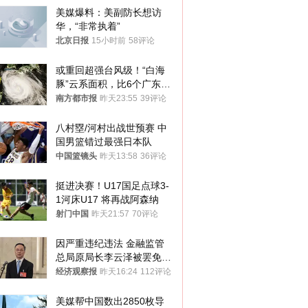
美媒爆料：美副防长想访
华，“非常执着”
北京日报
15小时前
58评论
或重回超强台风级！“白海
豚”云系面积，比6个广东还
大！深圳官方：注意这件事
南方都市报
昨天23:55
39评论
八村塁/河村出战世预赛 中
国男篮错过最强日本队
中国篮镜头
昨天13:58
36评论
挺进决赛！U17国足点球3-
1河床U17 将再战阿森纳
射门中国
昨天21:57
70评论
因严重违纪违法 金融监管
总局原局长李云泽被罢免全
国人大代表
经济观察报
昨天16:24
112评论
美媒帮中国数出2850枚导