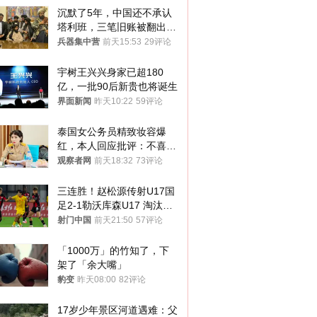
沉默了5年，中国还不承认
塔利班，三笔旧账被翻出，
最大风险出现
兵器集中营
前天15:53
29评论
宇树王兴兴身家已超180
亿，一批90后新贵也将诞生
界面新闻
昨天10:22
59评论
泰国女公务员精致妆容爆
红，本人回应批评：不喜欢
就别看
观察者网
前天18:32
73评论
三连胜！赵松源传射U17国
足2-1勒沃库森U17 淘汰赛
将战河床
射门中国
前天21:50
57评论
「1000万」的竹知了，下
架了「余大嘴」
豹变
昨天08:00
82评论
17岁少年景区河道遇难：父