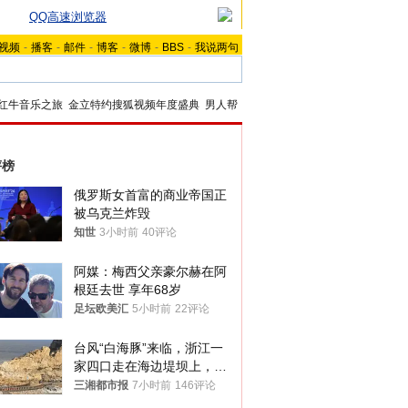
QQ高速浏览器
视频
-
播客
-
邮件
-
博客
-
微博
-
BBS
-
我说两句
红牛音乐之旅
金立特约搜狐视频年度盛典
男人帮
评榜
俄罗斯女首富的商业帝国正
被乌克兰炸毁
知世
3小时前
40评论
阿媒：梅西父亲豪尔赫在阿
根廷去世 享年68岁
足坛欧美汇
5小时前
22评论
台风“白海豚”来临，浙江一
家四口走在海边堤坝上，其
中9岁男孩被巨浪卷入海
三湘都市报
7小时前
146评论
中，搜救仍在进行