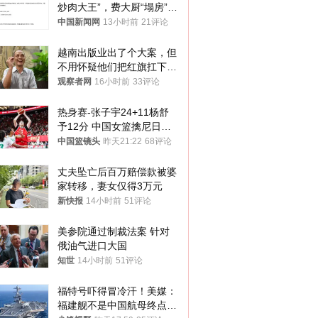
炒肉大王”，费大厨“塌房”了
吗？
中国新闻网
13小时前
21评论
越南出版业出了个大案，但
不用怀疑他们把红旗扛下去
的决心
观察者网
16小时前
33评论
热身赛-张子宇24+11杨舒
予12分 中国女篮擒尼日利
亚
中国篮镜头
昨天21:22
68评论
丈夫坠亡后百万赔偿款被婆
家转移，妻女仅得3万元
新快报
14小时前
51评论
美参院通过制裁法案 针对
俄油气进口大国
知世
14小时前
51评论
福特号吓得冒冷汗！美媒：
福建舰不是中国航母终点，