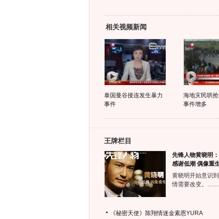
相关视频新闻
泰国曼谷接连发生暴力
海地灾民哄抢
事件
事件增多
王牌栏目
先锋人物黄晓明：
感谢低潮 偶像重
黄晓明开始意识到
情需要改变。……
《秘密天使》陈翔情迷金素恩YURA