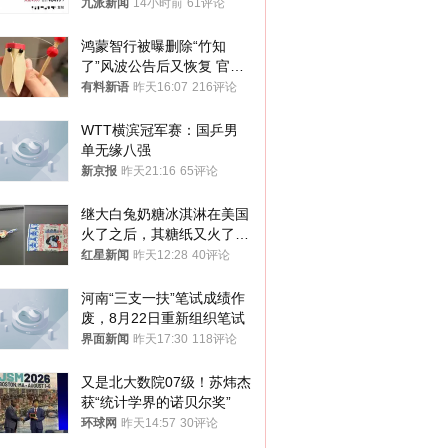
司机沟通协商
九派新闻
14小时前
61评论
鸿蒙智行被曝删除“竹知
了”风波公告后又恢复 官媒
曾力挺：劝华为要大度的，
有料新语
昨天16:07
216评论
你们适不适合？
WTT横滨冠军赛：国乒男
单无缘八强
新京报
昨天21:16
65评论
继大白兔奶糖冰淇淋在美国
火了之后，其糖纸又火了！
海外博主盛赞：平面设计经
红星新闻
昨天12:28
40评论
典之作
河南“三支一扶”笔试成绩作
废，8月22日重新组织笔试
界面新闻
昨天17:30
118评论
又是北大数院07级！苏炜杰
获“统计学界的诺贝尔奖”
环球网
昨天14:57
30评论