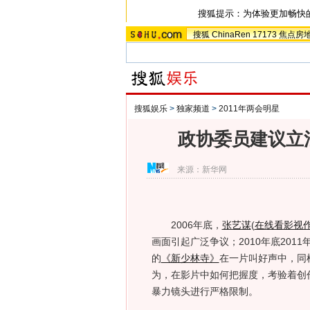
搜狐提示：为体验更加畅快
搜狐
ChinaRen
17173
焦点房
搜狐娱乐
>
独家频道
>
2011年两会明星
政协委员建议立
来源：
新华网
2006年底，
张艺谋
(
在线看影视
画面引起广泛争议；2010年底201
的
《新少林寺》
在一片叫好声中，同
为，在影片中如何把握度，考验着创
暴力镜头进行严格限制。