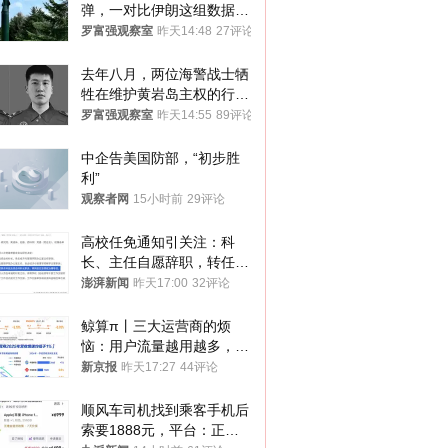
弹，一对比伊朗这组数据，
发现出大事了
罗富强观察室
昨天14:48
27评论
去年八月，两位海警战士牺
牲在维护黄岩岛主权的行动
中
罗富强观察室
昨天14:55
89评论
中企告美国防部，“初步胜
利”
观察者网
15小时前
29评论
高校任免通知引关注：科
长、主任自愿辞职，转任思
政辅导员
澎湃新闻
昨天17:00
32评论
鲸算π丨三大运营商的烦
恼：用户流量越用越多，收
入却越来越少
新京报
昨天17:27
44评论
顺风车司机找到乘客手机后
索要1888元，平台：正和