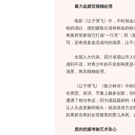
暴力血腥宜模糊处理
电影《让子弹飞》中，不时就会出现
粉的清白，便剖腹取出混有鲜血的粉
将黄府管家胡万打成“一只耳”；而
写，还有很多血流成河的场景，让不
全国人大代表、四川省眉山市人民
感到不适，对青少年的不良影响更是
场景，将其模糊处理。
《让子弹飞》《新少林寺》中的暴力
在类型、表演、节奏上颇多创新，但
遭遇了相当争议；同为谍战题材的《
让人头皮发麻的镜头；就连讲述方志
距离射击将妇女背篓里的婴儿杀死、
度的把握考验艺术良心