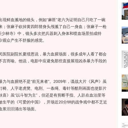
鲜血溅地的镜头，例如“麻匪”老六为证明自己只吃了一碗
来；张麻子砍掉黄四郎替身头颅溅了自己一身血；张麻子一枪
《新少林寺》中，镜头多次把兵器刺入身体和喷血场景拍成特
少观众产生不舒服的感觉。
医院副院长夏绩恩说，暴力血腥场面，很多成年人看了都会
不言而喻。他说，电影中应避免那些直接展现凶杀暴力手段的
与血腥绝不是“前无来者”。2009年，谍战大片《风声》虽
钉椅、人字老虎凳、电刑、一条绳、毒针等酷刑画面也使影片
秋喜》虽“以斗智为主”，但还是有剪断手指、人趴在血泊里等
敏生平的《可爱的中国》，开场近20分钟的战争戏中都不乏近
血浆汩汩涌出等场面。