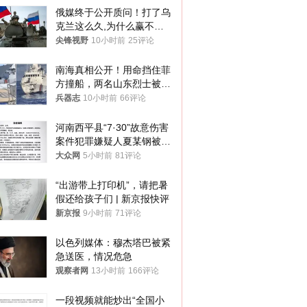
俄媒终于公开质问！打了乌
克兰这么久,为什么赢不了?
答案令人沉默
尖锋视野
10小时前
25评论
南海真相公开！用命挡住菲
方撞船，两名山东烈士被授
武警最高荣誉
兵器志
10小时前
66评论
河南西平县“7·30”故意伤害
案件犯罪嫌疑人夏某钢被抓
获
大众网
5小时前
81评论
“出游带上打印机”，请把暑
假还给孩子们 | 新京报快评
新京报
9小时前
71评论
以色列媒体：穆杰塔巴被紧
急送医，情况危急
观察者网
13小时前
166评论
一段视频就能炒出“全国小