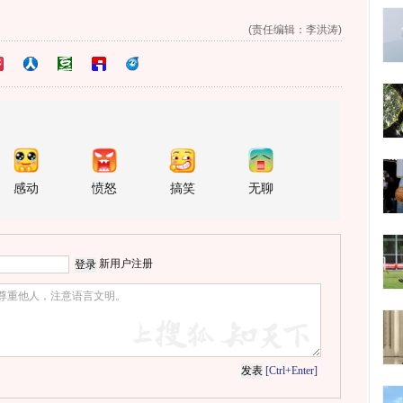
(责任编辑：李洪涛)
感动
愤怒
搞笑
无聊
新用户注册
[Ctrl+Enter]