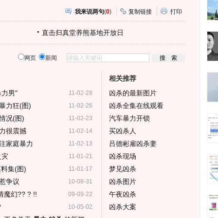
我来说两句
(
0
)
复制链接
打印
直击归真堂养熊基地开放日
网页
新闻
相关推荐
力男"
凶杀的最新图片
11-02-28
力狂(图)
凶杀全集在线观看
11-02-26
况(图)
汽车暴力开锁
11-02-23
力很震撼
买凶杀人
11-02-14
注家庭暴力
吕德彬雇凶杀妻
11-02-13
之灾
凶杀现场
11-01-21
料集(图)
梦见凶杀
11-01-17
惹争议
凶杀图片
10-08-31
?? ? !!
午夜凶杀
09-09-22
?
凶杀大案
10-05-02