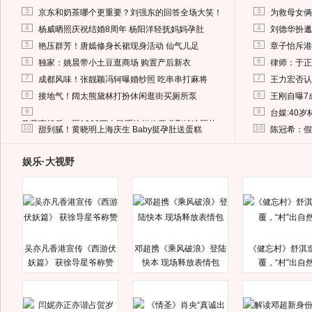
3
3
京东和奶茶哪个更重要？刘强东的回答全场大笑！
为救母女俩
4
4
杨威晒照庆祝结婚8周年 杨阳洋轻抚妈妈孕肚
刘德华扮邋
5
5
艳压群芳！唐嫣修身长裙现身活动 仙气儿足
章子怡斥港
6
6
独家：姚晨带小土豆逛商场 购置产后新衣
律师：于正
7
7
成都风味！张靓颖冯轲曝婚纱照 吃串串打麻将
王力宏否认
8
8
接地气！阔太熊黛林打扮休闲逛街买厕所泵
王刚自曝7
9
9
台媒:40
马蓉离婚后，砸1000万人民币给媒体要求删掉这照片
10
10
甜到腻！黄晓明上海庆生 Baby挺孕肚送蛋糕
陈冠希：假
娱乐·大视野
吴亦凡香港宣传《西游伏
邓超携《乘风破浪》登陆
《健忘村》舒淇
妖篇》 获徐导星爷称赞
快本 现场释放表情包
覆，“村”出自