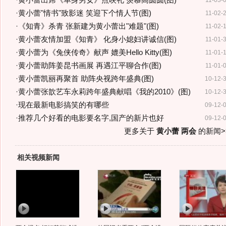
·
黄小蕾出席《单身男女》点映礼 羡慕高圆圆(图)
11-03-
·
黄小蕾"情书"致影迷 笑迎下个情人节(图)
11-02-
·
《知青》杀青 张新建为黄小蕾出"难题"(图)
11-02-
·
黄小蕾友情加盟《知青》 化身小媳妇讲诚信(图)
11-01-
·
黄小蕾为《兔侠传奇》献声 媲美Hello Kitty(图)
11-01-
·
黄小蕾助阵姜昆书画展 再遇江平聊合作(图)
11-01-
·
黄小蕾凯丽再聚首 助阵央视跨年盛典(图)
10-12-
·
黄小蕾张歆艺车永莉跨年盛典献唱《我的2010》(图)
10-12-
·
现在最新电影搞笑的有哪些
09-12-
·
推荐几个好看的电影要名字,国产的新片也好
09-12-
更多关于
黄小蕾 两会
的新闻>
相关视频新闻