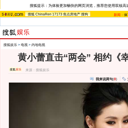
搜狐提示：为体验更加畅快的网页浏览，推荐您使用双核高
搜狐
ChinaRen
17173
焦点房地产
搜狗
新闻
-
体
搜狐娱乐
>
电视
>
内地电视
黄小蕾直击“两会” 相约《
来源：
搜狐娱乐
我来说两句
(
0
)