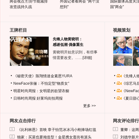
两会视点:打好节能减排
外国记者看两会 "两个没
国际媒体高度关
攻坚战持久战
想到"
国"两会"
王牌栏目
视频策划
先锋人物黄晓明：
感谢低潮 偶像重生
黄晓明开始意识到，有些事
情需要改变。……
[详细]
《秘密天使》陈翔情迷金素恩YURA
《先锋人
NewFace张俪：不怕定型“物质女”
《综艺马
明星时尚周报：女明星的欲望衣橱
《NewF
日韩时尚周报
好莱坞街拍周报
《夏日甜
更多 >>
网友点击排行
网友评论排行
1
1
《比利林恩》首映 章子怡范冰冰冯小刚捧场红毯
董卿：这两
2
2
独家：买菜也要拗造型！金星携女逛街有派头
刘德华新片