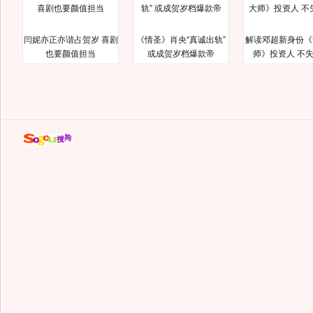
闫妮亦正亦谐占贺岁 喜剧
《情圣》肖央“真诚出轨”
解读邓超新身份《
也要颜值担当
或成贺岁档爆款帝
师》投资人 不