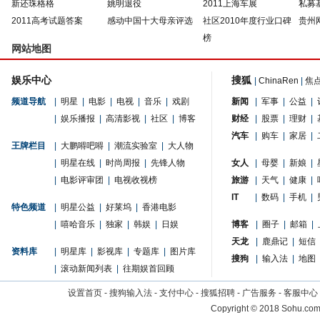
新还珠格格
姚明退役
2011上海车展
私募
2011高考试题答案
感动中国十大母亲评选
社区2010年度行业口碑
贵州
榜
网站地图
娱乐中心
搜狐
|
ChinaRen
|
焦
频道导航
|
明星
|
电影
|
电视
|
音乐
|
戏剧
新闻
|
军事
|
公益
|
|
娱乐播报
|
高清影视
|
社区
|
博客
财经
|
股票
|
理财
|
汽车
|
购车
|
家居
|
王牌栏目
|
大鹏嘚吧嘚
|
潮流实验室
|
大人物
|
明星在线
|
时尚周报
|
先锋人物
女人
|
母婴
|
新娘
|
|
电影评审团
|
电视收视榜
旅游
|
天气
|
健康
|
IT
|
数码
|
手机
|
特色频道
|
明星公益
|
好莱坞
|
香港电影
|
嘻哈音乐
|
独家
|
韩娱
|
日娱
博客
|
圈子
|
邮箱
|
天龙
|
鹿鼎记
|
短信
资料库
|
明星库
|
影视库
|
专题库
|
图片库
搜狗
|
输入法
|
地图
|
滚动新闻列表
|
往期娱首回顾
设置首页
-
搜狗输入法
-
支付中心
-
搜狐招聘
-
广告服务
-
客服中心
Copyright
©
2018 Sohu.com 