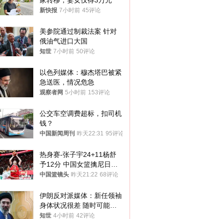
家转移，妻女仅得3万元
新快报
7小时前
45评论
美参院通过制裁法案 针对
俄油气进口大国
知世
7小时前
50评论
以色列媒体：穆杰塔巴被紧
急送医，情况危急
观察者网
5小时前
153评论
公交车空调费超标，扣司机
钱？
中国新闻周刊
昨天22:31
95评论
热身赛-张子宇24+11杨舒
予12分 中国女篮擒尼日利
亚
中国篮镜头
昨天21:22
68评论
伊朗反对派媒体：新任领袖
身体状况很差 随时可能离
世
知世
4小时前
42评论