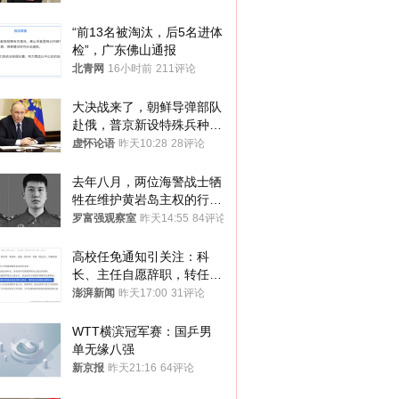
“前13名被淘汰，后5名进体
检”，广东佛山通报
北青网
16小时前
211评论
大决战来了，朝鲜导弹部队
赴俄，普京新设特殊兵种，
76岁老将扛旗
虚怀论语
昨天10:28
28评论
去年八月，两位海警战士牺
牲在维护黄岩岛主权的行动
中
罗富强观察室
昨天14:55
84评论
高校任免通知引关注：科
长、主任自愿辞职，转任思
政辅导员
澎湃新闻
昨天17:00
31评论
WTT横滨冠军赛：国乒男
单无缘八强
新京报
昨天21:16
64评论