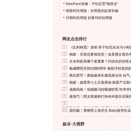
NewFace张俪：不怕定型“物质女”
明星时尚周报：女明星的欲望衣橱
日韩时尚周报
好莱坞街拍周报
网友点击排行
1
《比利林恩》首映 章子怡范冰冰冯小刚
2
独家：买菜也要拗造型！金星携女逛街
3
京东和奶茶哪个更重要？刘强东的回答
4
杨威晒照庆祝结婚8周年 杨阳洋轻抚妈
5
艳压群芳！唐嫣修身长裙现身活动 仙气
6
独家：姚晨带小土豆逛商场 购置产后新
7
成都风味！张靓颖冯轲曝婚纱照 吃串串
8
接地气！阔太熊黛林打扮休闲逛街买厕
9
马蓉离婚后，砸1000万人民币给媒体要求
10
甜到腻！黄晓明上海庆生 Baby挺孕肚
娱乐·大视野