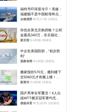
福特号吓得冒冷汗！美媒：
福建舰不是中国航母终点，
而是新起点！
尖锋视野
昨天17:59
24评论
你也在算北京购房账？公积
金最高340万，非京籍社保
1年
新京报
6小时前
46评论
中企告美国防部，“初步胜
利”
观察者网
8小时前
28评论
搬家报价570元，搬到楼下
交5060元才肯搬上楼！女
子傻眼了……
新黄河
5小时前
54评论
国乒男单全军覆没！4人出
战WTT横滨冠军赛均无缘
八强
搜狐体育
昨天18:45
102评论