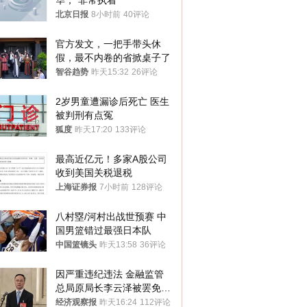
华，“非常执着”
北京日报
8小时前
40评论
官方发文，一把手带头休
假，最不内卷的省掀桌子了
智谷趋势
昨天15:32
26评论
2岁男童遭漏诊后死亡 医生
被判刑有点冤
狐度
昨天17:20
133评论
最高近亿元！多家A股公司
收到美国关税退税
上海证券报
7小时前
128评论
八村塁/河村出战世预赛 中
国男篮错过最强日本队
中国篮镜头
昨天13:58
36评论
因严重违纪违法 金融监管
总局原局长李云泽被罢免全
国人大代表
经济观察报
昨天16:24
112评论