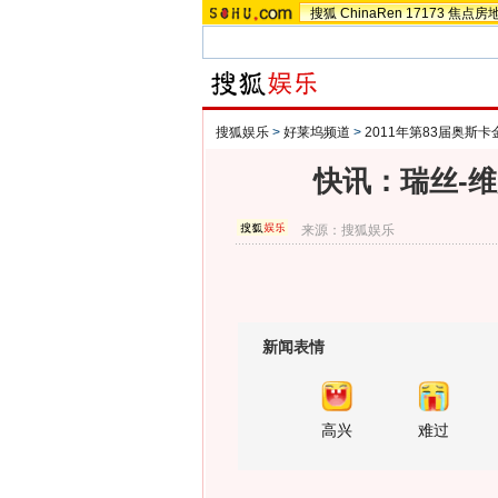
搜狐
ChinaRen
17173
焦点房
搜狐娱乐
>
好莱坞频道
>
2011年第83届奥斯
快讯：瑞丝-
来源：
搜狐娱乐
新闻表情
高兴
难过