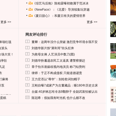
《综艺马后炮》陈柏霖曝初吻属于范冰冰
《NewFace》：《北爱》导演续集玩穿越
《夏日甜心》：和夏日有关的爱情世界
更多 >>
更多 >>
网友评论排行
1
捧场红毯
董卿：这两年没什么突破 激烈竞争环境令我不安
2
有派头
刘德华新片扮“犀利哥”街头狂奔
3
全场大笑！
为救母女俩 人艺演员中数刀(图)
4
妈孕肚
刘德华扮邋遢农民工太逼真 遭警察驱赶
5
儿足
章子怡斥港媒歧视内地演员 称刁钻势利
6
衣
律师：于正不构成侵权 只能道德谴责
7
打麻将
王力宏否认“辱华”：别给歌词扣帽子
8
所泵
王刚自曝7成家产为古董藏品：睡180年历史古床
9
台媒:40岁林志玲冷冻9颗卵子 全副武装怕被认出
删掉这照片
10
送蛋糕
陈冠希：假如我有时光机 也什么都不改