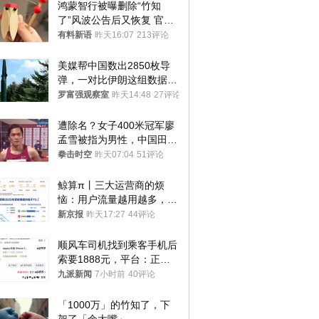
鸿蒙智行被曝删除“竹知
了”风波公告后又恢复 官媒
曾力挺：劝华为要大度的，
有料新语
昨天16:07
213评论
你们适不适合？
美媒帮中国数出2850枚导
弹，一对比伊朗这组数据，
发现出大事了
罗富强观察室
昨天14:48
27评论
遭除名？女子400米冠军廖
孟雪被指为男性，中国田协
默不作声
拳击时空
昨天07:04
51评论
鲸算π丨三大运营商的烦
恼：用户流量越用越多，收
入却越来越少
新京报
昨天17:27
44评论
顺风车司机找到乘客手机后
索要1888元，平台：正和
司机沟通协商
九派新闻
7小时前
40评论
「1000万」的竹知了，下