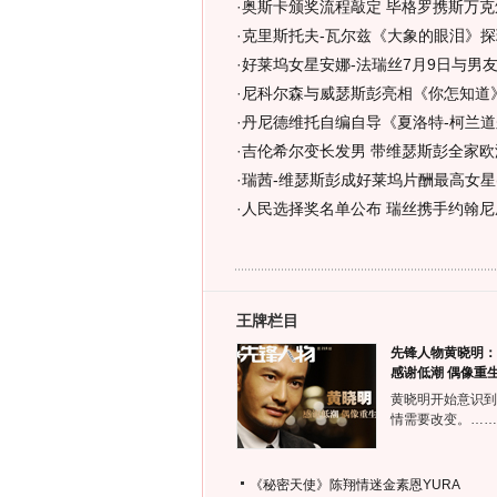
·
奥斯卡颁奖流程敲定 毕格罗携斯万克
·
克里斯托夫-瓦尔兹《大象的眼泪》探
·
好莱坞女星安娜-法瑞丝7月9日与男友
·
尼科尔森与威瑟斯彭亮相《你怎知道》
·
丹尼德维托自编自导《夏洛特-柯兰道
·
吉伦希尔变长发男 带维瑟斯彭全家欧
·
瑞茜-维瑟斯彭成好莱坞片酬最高女星(
·
人民选择奖名单公布 瑞丝携手约翰尼
王牌栏目
先锋人物黄晓明：
感谢低潮 偶像重
黄晓明开始意识到
情需要改变。……
《秘密天使》陈翔情迷金素恩YURA