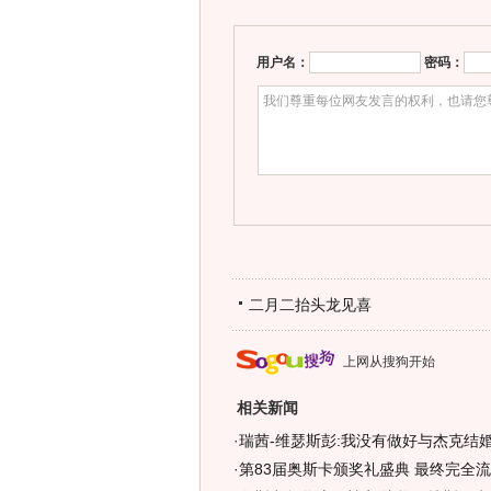
用户名：
密码：
二月二抬头龙见喜
上网从搜狗开始
相关新闻
·
瑞茜-维瑟斯彭:我没有做好与杰克结婚
·
第83届奥斯卡颁奖礼盛典 最终完全