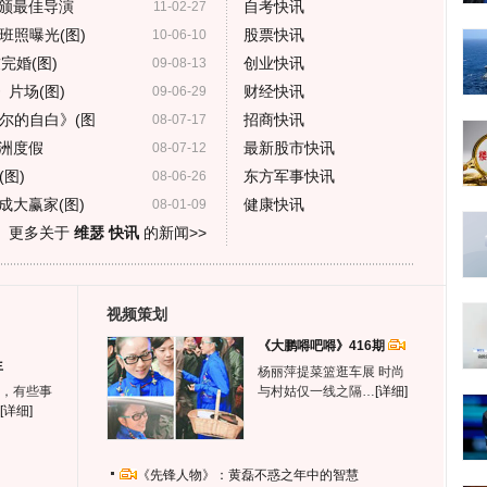
颁最佳导演
自考快讯
11-02-27
班照曝光(图)
股票快讯
10-06-10
完婚(图)
创业快讯
09-08-13
片场(图)
财经快讯
09-06-29
尔的自白》(图
招商快讯
08-07-17
洲度假
最新股市快讯
08-07-12
图)
东方军事快讯
08-06-26
成大赢家(图)
健康快讯
08-01-09
更多关于
维瑟 快讯
的新闻>>
视频策划
《大鹏嘚吧嘚》416期
生
杨丽萍提菜篮逛车展 时尚
，有些事
与村姑仅一线之隔…
[详细]
[详细]
《先锋人物》：黄磊不惑之年中的智慧