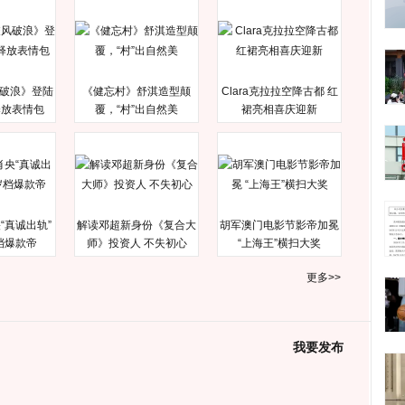
破浪》登陆
《健忘村》舒淇造型颠
Clara克拉拉空降古都 红
释放表情包
覆，“村”出自然美
裙亮相喜庆迎新
“真诚出轨”
解读邓超新身份《复合大
胡军澳门电影节影帝加冕
档爆款帝
师》投资人 不失初心
“上海王”横扫大奖
更多>>
我要发布