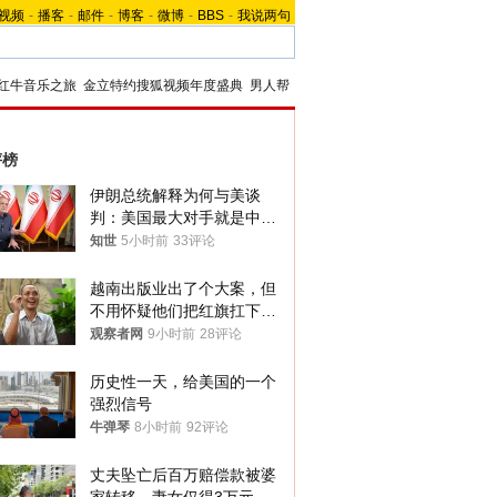
视频
-
播客
-
邮件
-
博客
-
微博
-
BBS
-
我说两句
红牛音乐之旅
金立特约搜狐视频年度盛典
男人帮
评榜
伊朗总统解释为何与美谈
判：美国最大对手就是中
国，但他们也在对话
知世
5小时前
33评论
越南出版业出了个大案，但
不用怀疑他们把红旗扛下去
的决心
观察者网
9小时前
28评论
历史性一天，给美国的一个
强烈信号
牛弹琴
8小时前
92评论
丈夫坠亡后百万赔偿款被婆