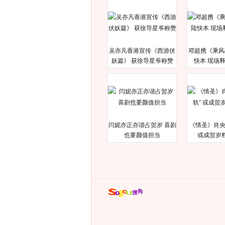
吴亦凡香港宣传《西游伏
邓超携《乘风
妖篇》 获徐导星爷称赞
快本 现场
闫妮亦正亦谐占贺岁 喜剧
《情圣》肖央
也要颜值担当
或成贺岁