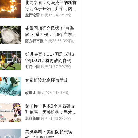
北约学者：对乌克兰的斩首
行动终于开始，几个月内乌
将投降
虚怀论语
昨天15:34
25评论
或重回超强台风级！“白海
豚”云系面积，比6个广东还
大！深圳官方：注意这件事
南方都市报
昨天23:55
39评论
挺进决赛！U17国足点球3-
1河床U17 将再战阿森纳
射门中国
昨天21:57
70评论
专家解读北京楼市新政
政事儿
昨天23:47
130评论
女子称丰胸术9个月后确诊
乳腺癌，医美机构：手术不
可能引发癌症，建议走司法
澎湃新闻
昨天21:46
28评论
途径
美媒爆料：美副防长想访