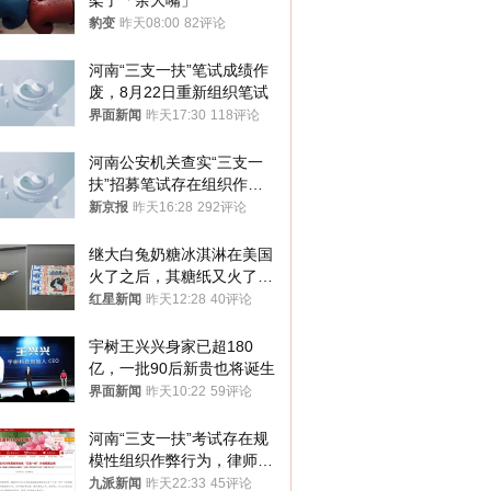
架了「余大嘴」
豹变
昨天08:00
82评论
河南“三支一扶”笔试成绩作
废，8月22日重新组织笔试
界面新闻
昨天17:30
118评论
河南公安机关查实“三支一
扶”招募笔试存在组织作弊
犯罪行为
新京报
昨天16:28
292评论
继大白兔奶糖冰淇淋在美国
火了之后，其糖纸又火了！
海外博主盛赞：平面设计经
红星新闻
昨天12:28
40评论
典之作
宇树王兴兴身家已超180
亿，一批90后新贵也将诞生
界面新闻
昨天10:22
59评论
河南“三支一扶”考试存在规
模性组织作弊行为，律师：
涉嫌非法获取国家秘密罪等
九派新闻
昨天22:33
45评论