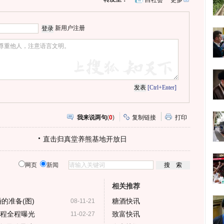
白社会
更多
开
心
人
网
人
豆
网
瓣
爱
新用户注册
分
享
[Ctrl+Enter]
我来说两句
(
0
)
复制链接
打印
直击归真堂养熊基地开放日
网页
新闻
相关推荐
的准备(图)
糖酒快讯
08-11-21
流程全程曝光
致富快讯
11-02-27