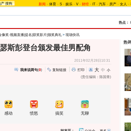
地产
搜狗
新闻
-
体育
-
S
-
娱乐
-
V
-
财经
-
IT
-
汽车
-
房产
-
女人
-
热点：
卡金像奖-视频直播|提名|获奖影片|颁奖典礼
>
现场快讯
热
维瑟斯彭登台颁发最佳男配角
2011年02月28日10:31
大
中
我来说两句
(
0
)
复制链接
打印
小
(责任编辑：陈国青)
感动
愤怒
搞笑
无聊
转发至：