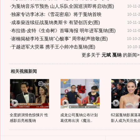
·
为戛纳音乐节预热 山人乐队全国巡演即将启动(图)
10-11-
·
独家专访李冰冰:《雪花密扇》将于戛纳首映
10-11-
·
成泰燊连续征战戛纳奥斯卡 有望创历史(图)
10-11-
·
布拉德-皮特《生命树》首曝海报 明年进军戛纳(图)
10-11-
·
谢楠揭秘李玲玉戛纳"心酸事" 周帝献声致敬(图)
10-10-
·
于越进军大荧幕 携手王小帅冲击戛纳(图)
10-10-
更多关于
元斌 戛纳
的新闻>
相关视频新闻
全度妍演情色惊悚片 性
成龙公司戛纳公布计划
62届戛纳影展落
感影后亮相戛纳
葛优将出演《魔法..
影人成为关注焦