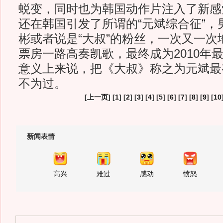
蜕变，同时也为韩国动作片注入了新感
还在韩国引发了所谓的“元斌综合征”，
彬或者说是“大叔”的粉丝，一次又一次
票房一路高奏凯歌，最终成为2010年
意义上来说，把《大叔》称之为元斌最
不为过。
[
上一页
] [
1
] [
2
] [
3
] [
4
] [5] [
6
] [
7
] [
8
] [
9
] [
10
新闻表情
高兴
难过
感动
愤怒