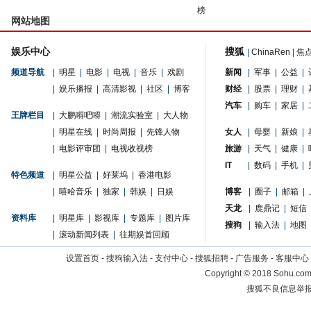
榜
网站地图
娱乐中心
搜狐
|
ChinaRen
|
焦
频道导航
|
明星
|
电影
|
电视
|
音乐
|
戏剧
新闻
|
军事
|
公益
|
|
娱乐播报
|
高清影视
|
社区
|
博客
财经
|
股票
|
理财
|
汽车
|
购车
|
家居
|
王牌栏目
|
大鹏嘚吧嘚
|
潮流实验室
|
大人物
|
明星在线
|
时尚周报
|
先锋人物
女人
|
母婴
|
新娘
|
|
电影评审团
|
电视收视榜
旅游
|
天气
|
健康
|
IT
|
数码
|
手机
|
特色频道
|
明星公益
|
好莱坞
|
香港电影
|
嘻哈音乐
|
独家
|
韩娱
|
日娱
博客
|
圈子
|
邮箱
|
天龙
|
鹿鼎记
|
短信
资料库
|
明星库
|
影视库
|
专题库
|
图片库
搜狗
|
输入法
|
地图
|
滚动新闻列表
|
往期娱首回顾
设置首页
-
搜狗输入法
-
支付中心
-
搜狐招聘
-
广告服务
-
客服中心
Copyright
©
2018 Sohu.com 
搜狐不良信息举