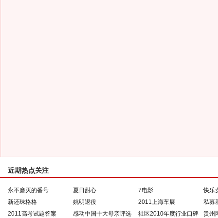
近期热点关注
永不磨灭的番号
夏日甜心
7电影
快乐
新还珠格格
姚明退役
2011上海车展
私募
2011高考试题答案
感动中国十大母亲评选
社区2010年度行业口碑
贵州