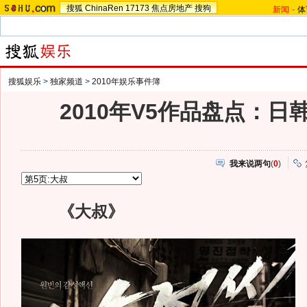
搜狐
ChinaRen
17173
焦点房地产
搜狗
新闻
-
体
搜狐娱乐
>
独家频道
>
2010年娱乐事件簿
2010年V5作品盘点：日
我来说两句
(
0
)
《大叔》