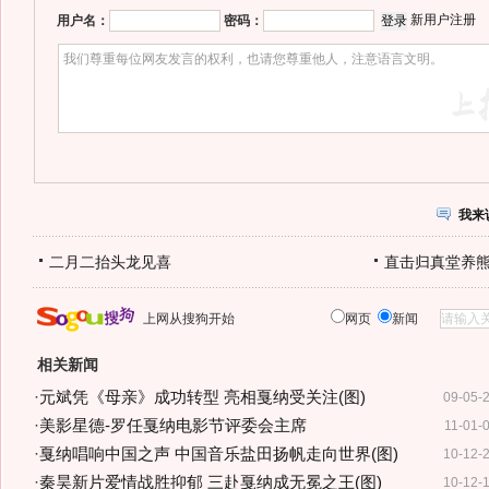
新用户注册
用户名：
密码：
我来
二月二抬头龙见喜
直击归真堂养
上网从搜狗开始
网页
新闻
相关新闻
·
元斌凭《母亲》成功转型 亮相戛纳受关注(图)
09-05-
·
美影星德-罗任戛纳电影节评委会主席
11-01-
·
戛纳唱响中国之声 中国音乐盐田扬帆走向世界(图)
10-12-
·
秦昊新片爱情战胜抑郁 三赴戛纳成无冕之王(图)
10-12-