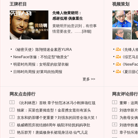
王牌栏目
视频策划
先锋人物黄晓明：
感谢低潮 偶像重生
黄晓明开始意识到，有些事
情需要改变。……
[详细]
《秘密天使》陈翔情迷金素恩YURA
《先锋人
NewFace张俪：不怕定型“物质女”
《综艺马
明星时尚周报：女明星的欲望衣橱
《NewF
日韩时尚周报
好莱坞街拍周报
《夏日甜
更多 >>
网友点击排行
网友评论排行
1
1
《比利林恩》首映 章子怡范冰冰冯小刚捧场红毯
董卿：这两
2
2
独家：买菜也要拗造型！金星携女逛街有派头
刘德华新片
3
3
京东和奶茶哪个更重要？刘强东的回答全场大笑！
为救母女俩
4
4
杨威晒照庆祝结婚8周年 杨阳洋轻抚妈妈孕肚
刘德华扮邋
5
5
艳压群芳！唐嫣修身长裙现身活动 仙气儿足
章子怡斥港