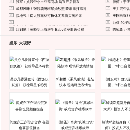
6
6
独家：姚晨带小土豆逛商场 购置产后新衣
律师：于正
7
7
成都风味！张靓颖冯轲曝婚纱照 吃串串打麻将
王力宏否认
8
8
接地气！阔太熊黛林打扮休闲逛街买厕所泵
王刚自曝7
9
9
台媒:40
马蓉离婚后，砸1000万人民币给媒体要求删掉这照片
10
10
甜到腻！黄晓明上海庆生 Baby挺孕肚送蛋糕
陈冠希：假
娱乐·大视野
吴亦凡香港宣传《西游伏
邓超携《乘风破浪》登陆
《健忘村》舒淇
妖篇》 获徐导星爷称赞
快本 现场释放表情包
覆，“村”出自
闫妮亦正亦谐占贺岁 喜剧
《情圣》肖央“真诚出轨”
解读邓超新身份《
也要颜值担当
或成贺岁档爆款帝
师》投资人 不