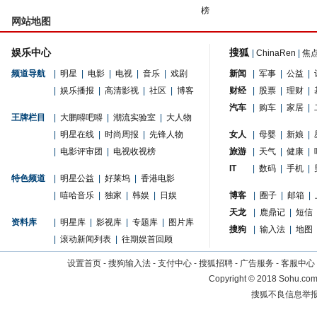
榜
网站地图
娱乐中心
搜狐
|
ChinaRen
|
焦
频道导航
|
明星
|
电影
|
电视
|
音乐
|
戏剧
新闻
|
军事
|
公益
|
|
娱乐播报
|
高清影视
|
社区
|
博客
财经
|
股票
|
理财
|
汽车
|
购车
|
家居
|
王牌栏目
|
大鹏嘚吧嘚
|
潮流实验室
|
大人物
|
明星在线
|
时尚周报
|
先锋人物
女人
|
母婴
|
新娘
|
|
电影评审团
|
电视收视榜
旅游
|
天气
|
健康
|
IT
|
数码
|
手机
|
特色频道
|
明星公益
|
好莱坞
|
香港电影
|
嘻哈音乐
|
独家
|
韩娱
|
日娱
博客
|
圈子
|
邮箱
|
天龙
|
鹿鼎记
|
短信
资料库
|
明星库
|
影视库
|
专题库
|
图片库
搜狗
|
输入法
|
地图
|
滚动新闻列表
|
往期娱首回顾
设置首页
-
搜狗输入法
-
支付中心
-
搜狐招聘
-
广告服务
-
客服中心
Copyright
©
2018 Sohu.com 
搜狐不良信息举