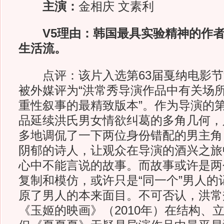
主演：
金相庆 文素利
V5理由：韩国最具实验精神的作
生活流。
点评：该片入选第63届戛纳电影节“
被外媒评为“洪常秀导演作品中有关场
重性叙事的最精致版本”。作为导演的
品延续洪氏男女情欲纠葛的多角几何，
多地调侃了一下两位身份错配的男主角
阴郁的诗人，让观众在导演的酒兴之旅
心中不能言说的故事。而故事或许是两
复制和模仿，或许只是“同一个”男人的
原了男人的本来面目。不可否认，洪常
《玉姬的映画》（2010年）在结构、