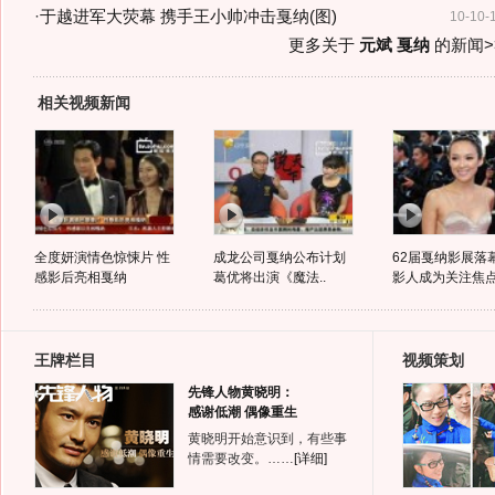
·
于越进军大荧幕 携手王小帅冲击戛纳(图)
10-10-
更多关于
元斌 戛纳
的新闻>
相关视频新闻
全度妍演情色惊悚片 性
成龙公司戛纳公布计划
62届戛纳影展落
感影后亮相戛纳
葛优将出演《魔法..
影人成为关注焦
王牌栏目
视频策划
先锋人物黄晓明：
感谢低潮 偶像重生
黄晓明开始意识到，有些事
情需要改变。……
[详细]