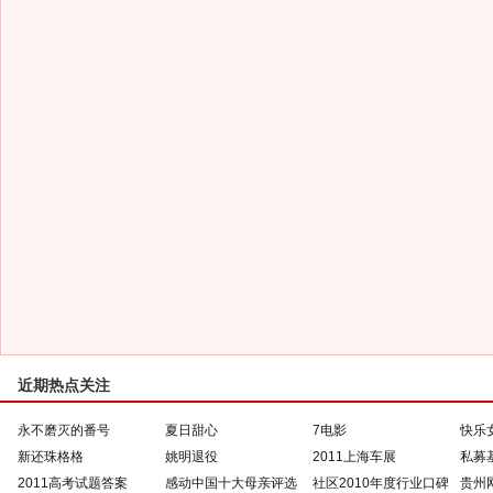
近期热点关注
永不磨灭的番号
夏日甜心
7电影
快乐
新还珠格格
姚明退役
2011上海车展
私募
2011高考试题答案
感动中国十大母亲评选
社区2010年度行业口碑
贵州