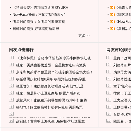
《秘密天使》陈翔情迷金素恩YURA
《先锋人
NewFace张俪：不怕定型“物质女”
《综艺马
明星时尚周报：女明星的欲望衣橱
《NewF
日韩时尚周报
好莱坞街拍周报
《夏日甜
更多 >>
网友点击排行
网友评论排行
1
1
《比利林恩》首映 章子怡范冰冰冯小刚捧场红毯
董卿：这两
2
2
独家：买菜也要拗造型！金星携女逛街有派头
刘德华新片
3
3
京东和奶茶哪个更重要？刘强东的回答全场大笑！
为救母女俩
4
4
杨威晒照庆祝结婚8周年 杨阳洋轻抚妈妈孕肚
刘德华扮邋
5
5
艳压群芳！唐嫣修身长裙现身活动 仙气儿足
章子怡斥港
6
6
独家：姚晨带小土豆逛商场 购置产后新衣
律师：于正
7
7
成都风味！张靓颖冯轲曝婚纱照 吃串串打麻将
王力宏否认
8
8
接地气！阔太熊黛林打扮休闲逛街买厕所泵
王刚自曝7
9
9
台媒:40
马蓉离婚后，砸1000万人民币给媒体要求删掉这照片
10
10
甜到腻！黄晓明上海庆生 Baby挺孕肚送蛋糕
陈冠希：假