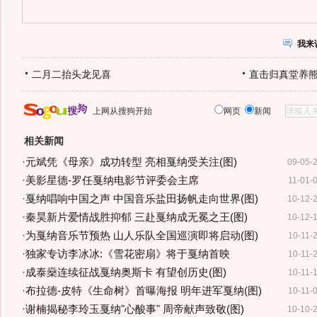
我来
二月二抬头龙见喜
直击归真堂养
上网从搜狗开始
网页
新闻
相关新闻
·
元斌凭《母亲》成功转型 亮相戛纳受关注(图)
09-05-
·
美影星德-罗任戛纳电影节评委会主席
11-01-
·
戛纳唱响中国之声 中国音乐盐田扬帆走向世界(图)
10-12-
·
秦昊新片爱情战胜抑郁 三赴戛纳成无冕之王(图)
10-12-
·
为戛纳音乐节预热 山人乐队全国巡演即将启动(图)
10-11-
·
独家专访李冰冰:《雪花密扇》将于戛纳首映
10-11-
·
成泰燊连续征战戛纳奥斯卡 有望创历史(图)
10-11-
·
布拉德-皮特《生命树》首曝海报 明年进军戛纳(图)
10-11-
·
谢楠揭秘李玲玉戛纳"心酸事" 周帝献声致敬(图)
10-10-