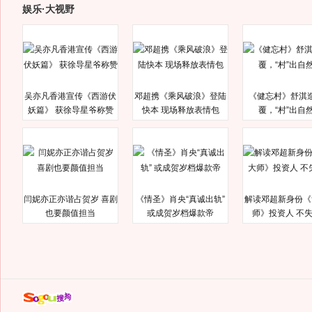
娱乐·大视野
吴亦凡香港宣传《西游伏
邓超携《乘风破浪》登陆
《健忘村》舒淇
妖篇》 获徐导星爷称赞
快本 现场释放表情包
覆，“村”出自
闫妮亦正亦谐占贺岁 喜剧
《情圣》肖央“真诚出轨”
解读邓超新身份《
也要颜值担当
或成贺岁档爆款帝
师》投资人 不