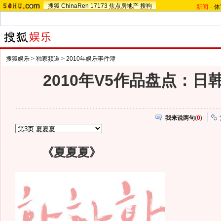
搜狐
ChinaRen
17173
焦点房地产
搜狗
新闻
-
体
搜狐娱乐
>
独家频道
>
2010年娱乐事件簿
2010年V5作品盘点：日
我来说两句
(
0
)
《夏夏夏》