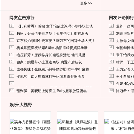
更多 >>
网友点击排行
网友评论排行
1
1
《比利林恩》首映 章子怡范冰冰冯小刚捧场红毯
董卿：这两
2
2
独家：买菜也要拗造型！金星携女逛街有派头
刘德华新片
3
3
京东和奶茶哪个更重要？刘强东的回答全场大笑！
为救母女俩
4
4
杨威晒照庆祝结婚8周年 杨阳洋轻抚妈妈孕肚
刘德华扮邋
5
5
艳压群芳！唐嫣修身长裙现身活动 仙气儿足
章子怡斥港
6
6
独家：姚晨带小土豆逛商场 购置产后新衣
律师：于正
7
7
成都风味！张靓颖冯轲曝婚纱照 吃串串打麻将
王力宏否认
8
8
接地气！阔太熊黛林打扮休闲逛街买厕所泵
王刚自曝7
9
9
台媒:40
马蓉离婚后，砸1000万人民币给媒体要求删掉这照片
10
10
甜到腻！黄晓明上海庆生 Baby挺孕肚送蛋糕
陈冠希：假
娱乐·大视野