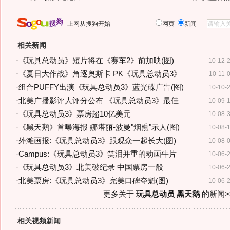
上网从搜狗开始
网页
新闻
相关新闻
·
《玩具总动员》短片将在《赛车2》前加映(图)
10-12-
·
《夏日大作战》角逐奥斯卡 PK《玩具总动员3》
10-11-
·
组合PUFFY出演《玩具总动员3》蓝光碟广告(图)
10-10-
·
北美广播影评人评分公布 《玩具总动员3》最佳
10-09-
·
《玩具总动员3》票房超10亿美元
10-08-
·
《黑天鹅》首曝海报 娜塔丽-波曼"烟熏"示人(图)
10-08-
·
外滩画报:《玩具总动员3》跟观众一起长大(图)
10-08-
·
Campus:《玩具总动员3》笑泪并重的动画牛片
10-06-
·
《玩具总动员3》北美破纪录 中国票房一般
10-06-
·
北美票房:《玩具总动员3》完美口碑夺魁(图)
10-06-
更多关于
玩具总动员 黑天鹅
的新闻>
相关视频新闻