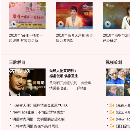
2010年"留住一桶水 一
2010年高考天津卷 英语
2010年清明节放
起迎世博"项目启动
听力考两次
已经确定
王牌栏目
视频策划
先锋人物黄晓明：
感谢低潮 偶像重生
黄晓明开始意识到，有些事
情需要改变。……
[详细]
《秘密天使》陈翔情迷金素恩YURA
《先锋人
NewFace张俪：不怕定型“物质女”
《综艺马
明星时尚周报：女明星的欲望衣橱
《NewF
日韩时尚周报
好莱坞街拍周报
《夏日甜