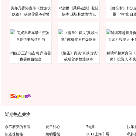
吴亦凡香港宣传《西游伏
邓超携《乘风破浪》登陆
《健忘村》舒淇
妖篇》 获徐导星爷称赞
快本 现场释放表情包
覆，“村”出自
闫妮亦正亦谐占贺岁 喜剧
《情圣》肖央“真诚出轨”
解读邓超新身份《
也要颜值担当
或成贺岁档爆款帝
师》投资人 不
近期热点关注
永不磨灭的番号
夏日甜心
7电影
快乐
新还珠格格
姚明退役
2011上海车展
私募