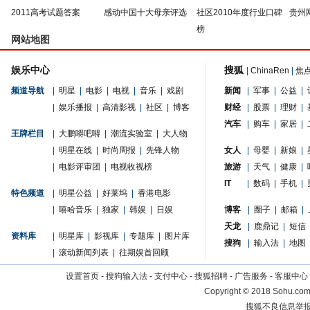
2011高考试题答案
感动中国十大母亲评选
社区2010年度行业口碑
贵州
榜
网站地图
娱乐中心
搜狐
|
ChinaRen
|
焦
频道导航
|
明星
|
电影
|
电视
|
音乐
|
戏剧
新闻
|
军事
|
公益
|
|
娱乐播报
|
高清影视
|
社区
|
博客
财经
|
股票
|
理财
|
汽车
|
购车
|
家居
|
王牌栏目
|
大鹏嘚吧嘚
|
潮流实验室
|
大人物
|
明星在线
|
时尚周报
|
先锋人物
女人
|
母婴
|
新娘
|
|
电影评审团
|
电视收视榜
旅游
|
天气
|
健康
|
IT
|
数码
|
手机
|
特色频道
|
明星公益
|
好莱坞
|
香港电影
|
嘻哈音乐
|
独家
|
韩娱
|
日娱
博客
|
圈子
|
邮箱
|
天龙
|
鹿鼎记
|
短信
资料库
|
明星库
|
影视库
|
专题库
|
图片库
搜狗
|
输入法
|
地图
|
滚动新闻列表
|
往期娱首回顾
设置首页
-
搜狗输入法
-
支付中心
-
搜狐招聘
-
广告服务
-
客服中心
Copyright
©
2018 Sohu.com 
搜狐不良信息举