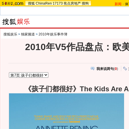
搜狐
ChinaRen
17173
焦点房地产
搜狗
新闻
-
体
搜狐娱乐
>
独家频道
>
2010年娱乐事件簿
2010年V5作品盘点：欧
我来说两句
(
0
)
《孩子们都很好》The Kids Are All