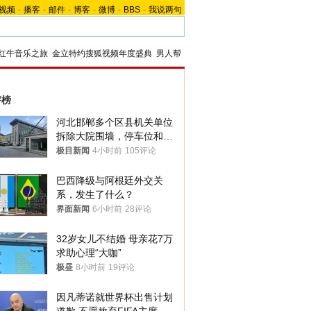
视频
-
播客
-
邮件
-
博客
-
微博
-
BBS
-
我说两句
红牛音乐之旅
金立特约搜狐视频年度盛典
男人帮
评榜
河北邯郸多个区县机关单位
拆除大院围墙，停车位和厕
所免费开放，当地多部门回
极目新闻
4小时前
105评论
应
巴西降级与阿根廷外交关
系，发生了什么？
界面新闻
6小时前
28评论
32岁女儿不结婚 母亲花7万
求助心理“大咖”
极昼
8小时前
19评论
因凡蒂诺就世界杯出售计划