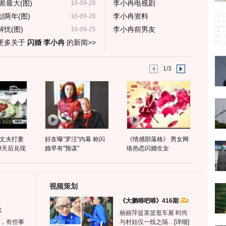
最大(图)
李小冉电视剧
10-09-26
两年(图)
李小冉资料
10-09-26
忧(图)
李小冉前男友
10-09-25
更多关于
闪婚 李小冉
的新闻>>
1/3
丈夫打妻
好友曝"罗汪"内幕 称闪
《情感部落格》 男女网
0天后兑现
婚早有"预谋"
络热恋闪婚生女
视频策划
《大鹏嘚吧嘚》416期
生
杨丽萍提菜篮逛车展 时尚
，有些事
与村姑仅一线之隔…
[详细]