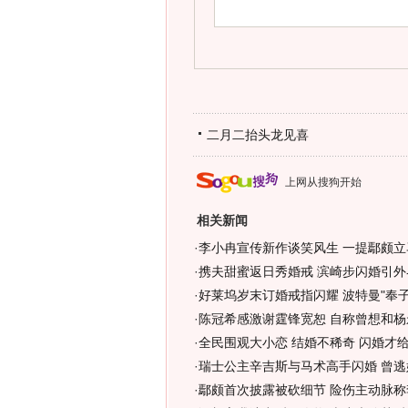
二月二抬头龙见喜
上网从搜狗开始
相关新闻
·
李小冉宣传新作谈笑风生 一提鄢颇立马
·
携夫甜蜜返日秀婚戒 滨崎步闪婚引外界
·
好莱坞岁末订婚戒指闪耀 波特曼"奉子
·
陈冠希感激谢霆锋宽恕 自称曾想和杨
·
全民围观大小恋 结婚不稀奇 闪婚才给
·
瑞士公主辛吉斯与马术高手闪婚 曾逃婚
·
鄢颇首次披露被砍细节 险伤主动脉称