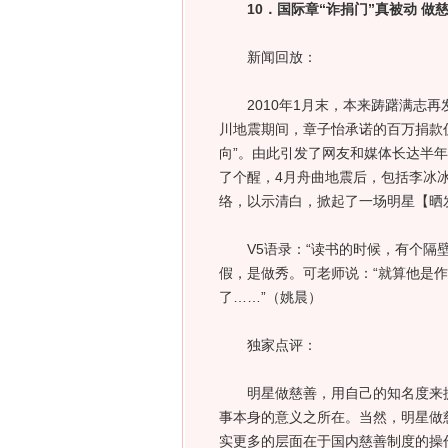
10．国际章“诈捐门”真被动 做
新闻回放：
2010年1月末，本来踌躇满志再发
川地震期间，章子怡承诺的百万捐款
向”。由此引发了网友和媒体长达半
了个醒，4月舟曲地震后，包括李冰
络，以示清白，掀起了一场明星【晒
V5语录：“读书的时候，有个隔壁
假，是做秀。可老师说：“就算他是
了……”（姚晨）
独家点评：
明星做慈善，用自己的知名度来提
事本身的意义之所在。当然，明星做
实更多的层面在于国内慈善制度的操