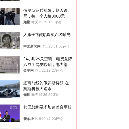
俄罗斯征兵乱象：熟人设
局，拉一个人给8000元
知世
昨天19:29
153评论
人贩子“梅姨”真实姓名曝光
中国新闻网
昨天23:31
61评论
24小时不关空调，电费竟降
六成？网友吵翻，电力部门
回应→
金羊网
昨天21:13
27评论
远离前线的俄罗斯将领 在
莫斯科被人追杀
知世
昨天19:36
59评论
韩国总统要求加速整合军校
新华社
昨天21:47
23评论