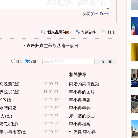
[Ctrl+Enter]
我来说两句
(
0
)
复制链接
打印
直击归真堂养熊基地开放日
网页
新闻
相关推荐
发蔫(图)
闪婚的高清视频
10-09-27
担忧(图)
李小冉的图片
11-01-07
"闪婚
李小冉博客
10-12-30
永晴闪婚
李小冉年龄
10-12-30
力(图)
郑中基的歌曲
10-12-27
5次(图)
李小冉档案
10-12-13
李小冉命苦(图
钟汉良 李小冉
10-10-23