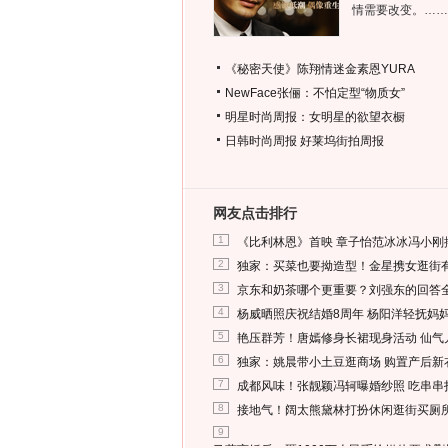
情需要改变。……
《秘密天使》陈翔情迷金素恩YURA
NewFace张俪：不怕定型“物质女”
明星时尚周报：女明星的欲望衣橱
日韩时尚周报
好莱坞街拍周报
网友点击排行
1
《比利林恩》首映 章子怡范冰冰冯小刚
2
独家：买菜也要拗造型！金星携女逛街
3
京东和奶茶哪个更重要？刘强东的回答
4
杨威晒照庆祝结婚8周年 杨阳洋轻抚妈
5
艳压群芳！唐嫣修身长裙现身活动 仙气
6
独家：姚晨带小土豆逛商场 购置产后新
7
成都风味！张靓颖冯轲曝婚纱照 吃串串
8
接地气！阔太熊黛林打扮休闲逛街买厕
9