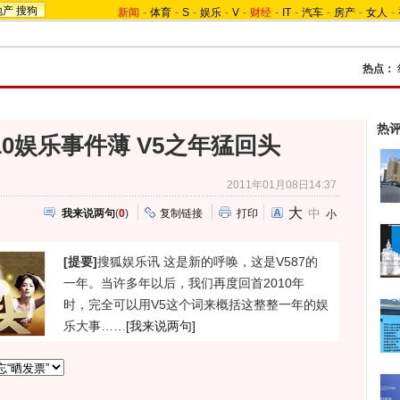
地产
搜狗
新闻
-
体育
-
S
-
娱乐
-
V
-
财经
-
IT
-
汽车
-
房产
-
女人
-
热点：
热
10娱乐事件薄 V5之年猛回头
2011年01月08日14:37
大
中
我来说两句
(
0
)
复制链接
打印
小
[提要]
搜狐娱乐讯 这是新的呼唤，这是V587的
一年。当许多年以后，我们再度回首2010年
时，完全可以用V5这个词来概括这整整一年的娱
乐大事……
[我来说两句]