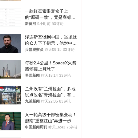
一款红霉素眼膏盒子上
的“原研一致”，竟是商标！
律师：极易误导消费者；网
新黄河
9小时前
53评论
友：药企不应打擦边球
泽连斯基谈到中国，当场就
给众人下了指示，他对中国
和中乌关系，显然又有了新
兵器观察员
昨天09:15
33评论
的想法
每秒2.4公里！SpaceX火箭
残骸撞上月球了
界面新闻
昨天18:14
33评论
兰州没有“兰州拉面”，多地
试点改名“青海拉面”，有商
家改名已两年
九派新闻
昨天22:05
83评论
又一轮高级干部密集变动！
越南“重整江山”再进一步
中国新闻周刊
昨天16:43
76评论