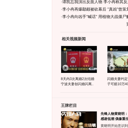
·
谭凯忘我演出反面人物 李小冉称其反差
·
李小冉再爆鄢颇被砍幕后 "真凶"曾策划
·
李小冉向凶手"喊话" 用植物大战僵尸解
相关视频新闻
8天内3次离婚2次结婚
闪婚夫妻约定
宁波夫妻创闪婚闪离..
子可赔10万4
王牌栏目
先锋人物黄晓明：
感谢低潮 偶像重
黄晓明开始意识到