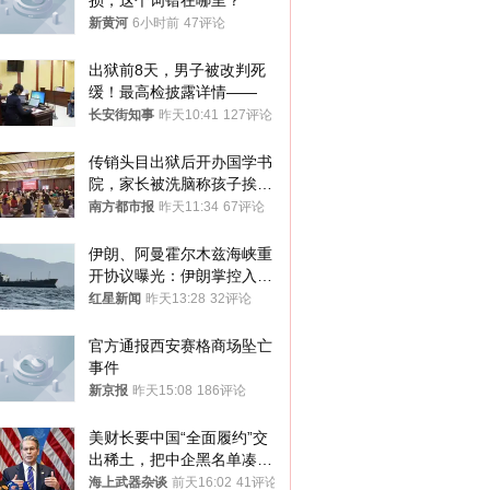
损，这个词错在哪里？
新黄河
6小时前
47评论
出狱前8天，男子被改判死
缓！最高检披露详情——
长安街知事
昨天10:41
127评论
传销头目出狱后开办国学书
院，家长被洗脑称孩子挨打
才有效果
南方都市报
昨天11:34
67评论
伊朗、阿曼霍尔木兹海峡重
开协议曝光：伊朗掌控入湾
航道，与阿曼平分“服务费”
红星新闻
昨天13:28
32评论
官方通报西安赛格商场坠亡
事件
新京报
昨天15:08
186评论
美财长要中国“全面履约”交
出稀土，把中企黑名单凑到
187家，中方做最坏打算
海上武器杂谈
前天16:02
41评论