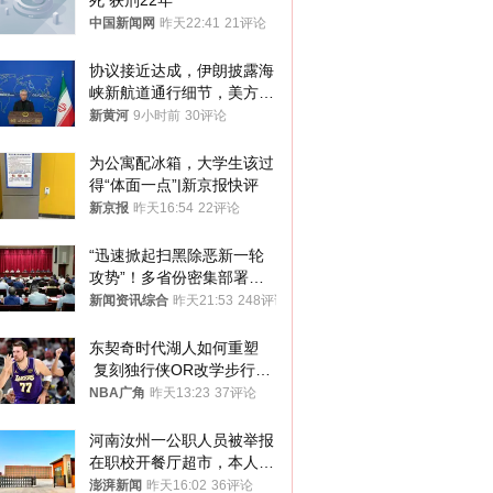
死 获刑22年
中国新闻网
昨天22:41
21评论
协议接近达成，伊朗披露海
峡新航道通行细节，美方再
提“倒计时”
新黄河
9小时前
30评论
为公寓配冰箱，大学生该过
得“体面一点”|新京报快评
新京报
昨天16:54
22评论
“迅速掀起扫黑除恶新一轮
攻势”！多省份密集部署，
公布举报方式
新闻资讯综合
昨天21:53
248评论
东契奇时代湖人如何重塑
 复刻独行侠OR改学步行
者？
NBA广角
昨天13:23
37评论
河南汝州一公职人员被举报
在职校开餐厅超市，本人回
应称“是给别人帮忙”
澎湃新闻
昨天16:02
36评论