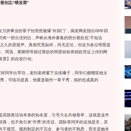
慈善别忘“晒发票”
力拼事业的章子怡突然被爆“诈捐门”，揭发网友指出08年四
仍有一部分没到位，声称从海外募集的部分善款也“不知去
年之久的质疑声。真相究竟如何，尚无定论，但这为各位明星提
冰、周迅、黄晓明等捐过善款的明星纷纷将捐款凭证上传到网
发票】的自发行动。
班同学出早功，老到老师窗下去练嗓子，同学们都嘲笑他太
作秀，可练功是真，他要是能作一辈子秀，假的也成真的
高慈善活动本身的知名度，引导大众共做善举，这就是这件
慈善，也不免引来“作秀”的非议。国际章同学的这场是非，其
作不规范、规则制定的不完全、参与者的不熟悉，而非是她本