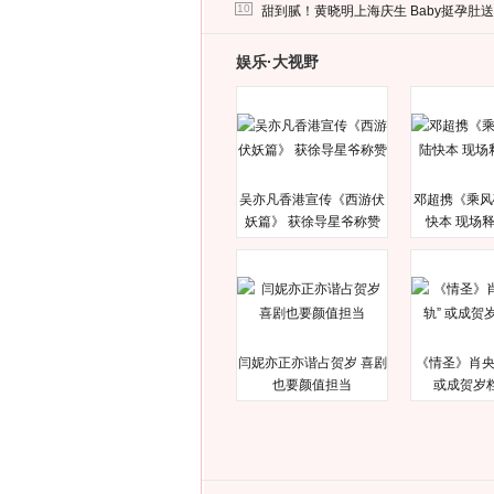
马蓉离婚后，砸1000万人民币给媒体要求
10
甜到腻！黄晓明上海庆生 Baby挺孕肚
娱乐·大视野
吴亦凡香港宣传《西游伏
邓超携《乘风
妖篇》 获徐导星爷称赞
快本 现场
闫妮亦正亦谐占贺岁 喜剧
《情圣》肖央
也要颜值担当
或成贺岁