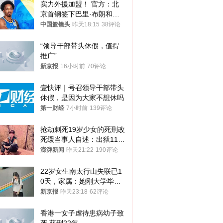
实力外援加盟！ 官方：北
京首钢签下巴里·布朗和桑
普森
中国篮镜头
昨天18:15
38评论
“领导干部带头休假，值得
推广”
新京报
16小时前
70评论
壹快评｜号召领导干部带头
休假，是因为大家不想休吗
第一财经
7小时前
139评论
抢劫刺死19岁少女的死刑改
死缓当事人自述：出狱11年
间始终刻意躲避被害人家属
澎湃新闻
昨天21:22
190评论
22岁女生南太行山失联已1
0天，家属：她刚大学毕业
想到山里旅行
新京报
昨天23:18
62评论
香港一女子虐待患病幼子致