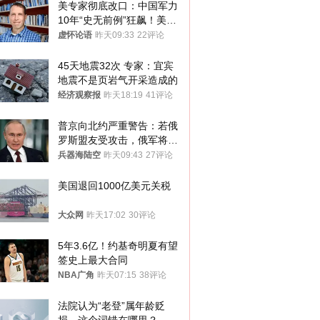
美专家彻底改口：中国军力
10年“史无前例”狂飙！美军
真慌了
虚怀论语
昨天09:33
22评论
45天地震32次 专家：宜宾
地震不是页岩气开采造成的
经济观察报
昨天18:19
41评论
普京向北约严重警告：若俄
罗斯盟友受攻击，俄军将动
用核武器保护
兵器海陆空
昨天09:43
27评论
美国退回1000亿美元关税
大众网
昨天17:02
30评论
5年3.6亿！约基奇明夏有望
签史上最大合同
NBA广角
昨天07:15
38评论
法院认为“老登”属年龄贬