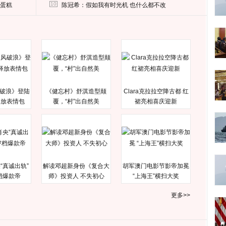
删掉这照片
10
送蛋糕
陈冠希：假如我有时光机 也什么都不改
破浪》登陆
《健忘村》舒淇造型颠
Clara克拉拉空降古都 红
释放表情包
覆，“村”出自然美
裙亮相喜庆迎新
“真诚出轨”
解读邓超新身份《复合大
胡军澳门电影节影帝加冕
档爆款帝
师》投资人 不失初心
“上海王”横扫大奖
更多>>