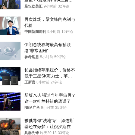
道歉 不愿放弃FIFA主席职
位
足坛欧美汇
9小时前
32评论
再次炸场，梁文锋的克制与
代价
中国新闻周刊
9小时前
19评论
伊朗总统称与最高领袖联
络“非常困难”
参考消息
5小时前
59评论
长鑫拒绝苹果压价，价格不
低于三星SK海力士，苹果
失去了议价权
王新喜
8小时前
24评论
新版76人强过当年宇宙勇？
这一次杜兰特错的离谱了
NBA广角
9小时前
35评论
被俄导弹“洗地”后，泽连斯
基还在做梦：让俄罗斯在冬
季前求和？
兵器先锋
昨天20:13
33评论