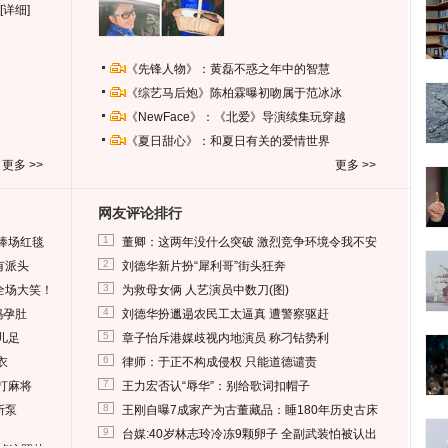
[详细]
《先锋人物》：黄磊不惑之年中的智慧
《综艺马后炮》陈柏霖曝初吻属于范冰冰
《NewFace》：《北爱》导演续集玩穿越
《夏日甜心》：和夏日有关的爱情世界
更多 >>
更多 >>
网友评论排行
1
捧场红毯
董卿：这两年没什么突破 激烈竞争环境令我不安
2
有派头
刘德华新片扮“犀利哥”街头狂奔
3
全场大笑！
为救母女俩 人艺演员中数刀(图)
4
妈孕肚
刘德华扮邋遢农民工太逼真 遭警察驱赶
5
儿足
章子怡斥港媒歧视内地演员 称刁钻势利
6
衣
律师：于正不构成侵权 只能道德谴责
7
打麻将
王力宏否认“辱华”：别给歌词扣帽子
8
所泵
王刚自曝7成家产为古董藏品：睡180年历史古床
9
台媒:40岁林志玲冷冻9颗卵子 全副武装怕被认出