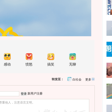
感动
愤怒
搞笑
无聊
转发至：
白社会
更多
开
心
人
网
人
豆
网
瓣
爱
新用户注册
分
享