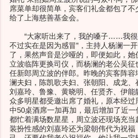
席菜单却很简单，宾客们礼金都包了不
给了上海慈善基金会。
“大家听出来了，我的嗓子……我很
不过实在是因为感冒”，主持人杨澜一
了，果然声音是沙哑的，即便如此，她
立波临阵更换司仪，而杨澜的老公吴征也
任新郎周立波的伴郎。昨晚的宾客阵容
澜夫妇，陈凯歌夫妇、张朝阳、成龙、
刘嘉玲、鲁豫、黄晓明、任贤齐、伊能
众多明星都受邀出席了婚礼，原本经过
中50桌酒席一加再加，最后增加了近一
都忙着满场数星星，周立波还现场充当
装扮性感的刘嘉玲还为梁朝伟代为祝福