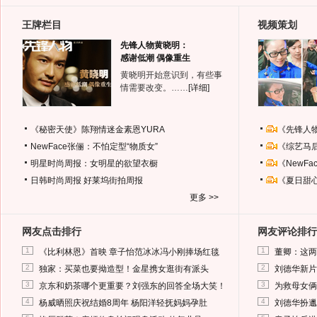
王牌栏目
视频策划
先锋人物黄晓明：
感谢低潮 偶像重生
黄晓明开始意识到，有些事
情需要改变。……
[详细]
《秘密天使》陈翔情迷金素恩YURA
《先锋人
NewFace张俪：不怕定型“物质女”
《综艺马
明星时尚周报：女明星的欲望衣橱
《NewF
日韩时尚周报
好莱坞街拍周报
《夏日甜
更多 >>
网友点击排行
网友评论排行
1
1
《比利林恩》首映 章子怡范冰冰冯小刚捧场红毯
董卿：这两
2
2
独家：买菜也要拗造型！金星携女逛街有派头
刘德华新片
3
3
京东和奶茶哪个更重要？刘强东的回答全场大笑！
为救母女俩
4
4
杨威晒照庆祝结婚8周年 杨阳洋轻抚妈妈孕肚
刘德华扮邋