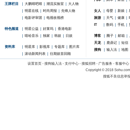
王牌栏目
|
大鹏嘚吧嘚
|
潮流实验室
|
大人物
|
明星在线
|
时尚周报
|
先锋人物
女人
|
母婴
|
新娘
|
|
电影评审团
|
电视收视榜
旅游
|
天气
|
健康
|
IT
|
数码
|
手机
|
特色频道
|
明星公益
|
好莱坞
|
香港电影
|
嘻哈音乐
|
独家
|
韩娱
|
日娱
博客
|
圈子
|
邮箱
|
天龙
|
鹿鼎记
|
短信
资料库
|
明星库
|
影视库
|
专题库
|
图片库
搜狗
|
输入法
|
地图
|
滚动新闻列表
|
往期娱首回顾
设置首页
-
搜狗输入法
-
支付中心
-
搜狐招聘
-
广告服务
-
客服中心
Copyright
©
2018 Sohu.com 
搜狐不良信息举