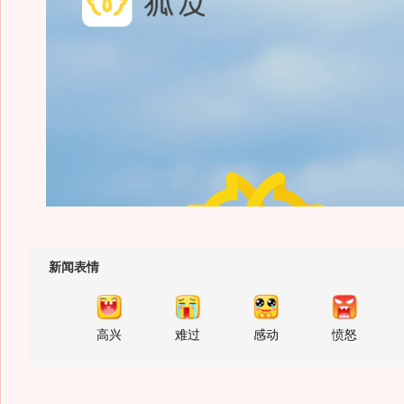
新闻表情
高兴
难过
感动
愤怒