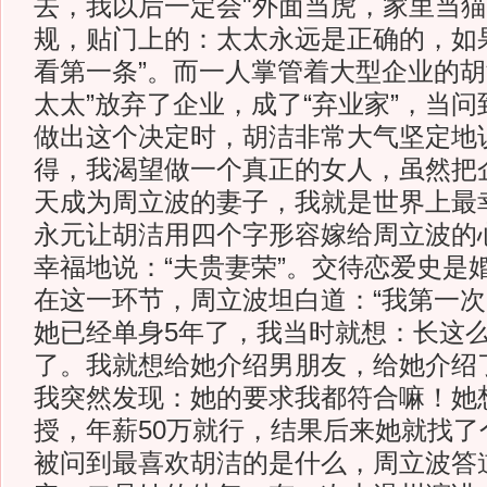
去，我以后一定会"外面当虎，家里当猫
规，贴门上的：太太永远是正确的，如
看第一条”。而一人掌管着大型企业的胡
太太”放弃了企业，成了“弃业家”，当
做出这个决定时，胡洁非常大气坚定地
得，我渴望做一个真正的女人，虽然把
天成为周立波的妻子，我就是世界上最
永元让胡洁用四个字形容嫁给周立波的
幸福地说：“夫贵妻荣”。交待恋爱史是
在这一环节，周立波坦白道：“我第一
她已经单身5年了，我当时就想：长这
了。我就想给她介绍男朋友，给她介绍
我突然发现：她的要求我都符合嘛！她
授，年薪50万就行，结果后来她就找了个
被问到最喜欢胡洁的是什么，周立波答