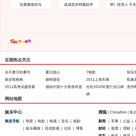
也要颜值担当
或成贺岁档爆款帝
师》投资人 不
近期热点关注
永不磨灭的番号
夏日甜心
7电影
快乐
新还珠格格
姚明退役
2011上海车展
私募
2011高考试题答案
感动中国十大母亲评选
社区2010年度行业口碑
贵州
榜
网站地图
娱乐中心
搜狐
|
ChinaRen
|
焦
频道导航
|
明星
|
电影
|
电视
|
音乐
|
戏剧
新闻
|
军事
|
公益
|
|
娱乐播报
|
高清影视
|
社区
|
博客
财经
|
股票
|
理财
|
汽车
|
购车
|
家居
|