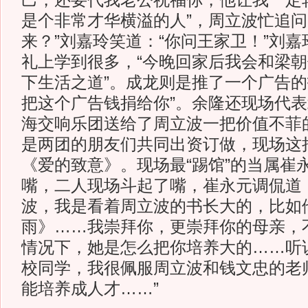
己，还要代我老公祝福你，他让我一定
是个非常才华横溢的人”，周立波忙追问
来？”刘嘉玲笑道：“你问王家卫！”刘
礼上学到很多，“今晚回家后我会和梁
下生活之道”。成龙则是推了一个广告的
把这个广告钱捐给你”。余隆还现场代
海交响乐团送给了周立波一把价值不菲
是两团的朋友们共同出资订做，现场这
《爱的致意》。现场最“踢馆”的当属崔
嘴，二人现场斗起了嘴，崔永元调侃道
波，我是看着周立波的书长大的，比如
雨》……我崇拜你，更崇拜你的母亲，
情况下，她是怎么把你培养大的……听
校同学，我很佩服周立波和钱文忠的老
能培养成人才……”