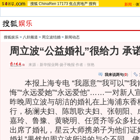
搜狐
ChinaRen
17173
焦点房地产
搜狗
新闻
-
体
搜狐娱乐
>
八卦频道
>
周立波结婚
>
新闻动态
周立波“公益婚礼”很给力 承
来源：
新华报业网-扬子晚报
作者：张艳
我来说两句
(
0
)
本报上海专电 “我愿意”“我可以”“我
悔”“永远爱她”“永远爱他”……一对新
昨晚周立波与胡洁的婚礼在上海浦东香
行，杨澜夫妇、陈凯歌夫妇、张朝阳、
嘉玲、鲁豫、黄晓明、任贤齐等众多社
出席了婚礼，星云大师携弟子为他们证
婚礼”果然如周立波所说的与众不同，