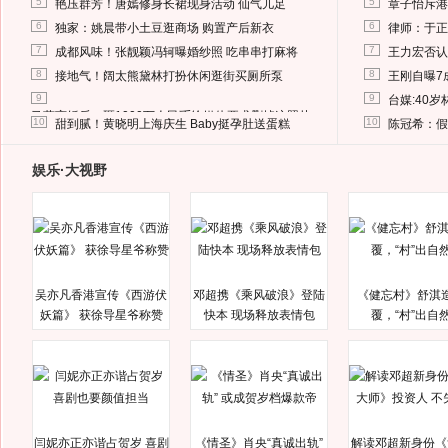
5
5
艳压群芳！唐嫣修身长裙现身活动 仙气儿足
章子怡斥港
6
6
独家：姚晨带小土豆逛商场 购置产后新衣
律师：于正
7
7
成都风味！张靓颖冯轲曝婚纱照 吃串串打麻将
王力宏否认
8
8
接地气！阔太熊黛林打扮休闲逛街买厕所泵
王刚自曝7
9
9
台媒:40
马蓉离婚后，砸1000万人民币给媒体要求删掉这照片
10
10
甜到腻！黄晓明上海庆生 Baby挺孕肚送蛋糕
陈冠希：假
娱乐·大视野
吴亦凡香港宣传《西游伏
邓超携《乘风破浪》登陆
《健忘村》舒淇
妖篇》 获徐导星爷称赞
快本 现场释放表情包
覆，“村”出自
闫妮亦正亦谐占贺岁 喜剧
《情圣》肖央“真诚出轨”
解读邓超新身份《