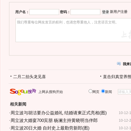
新用户注册
用户名：
密码：
我来
二月二抬头龙见喜
直击归真堂养
上网从搜狗开始
网页
新闻
相关新闻
·
周立波与胡洁要办公益婚礼 结婚请柬正式亮相(图)
10-12-
·
周立波大婚宴700宾朋 杨澜主持黄晓明当伴郎
10-12-
·
周立波20日大婚 自封史上最勤劳新郎(图)
10-12-