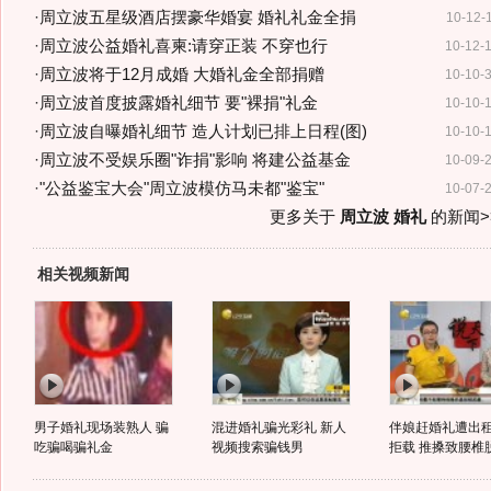
·
周立波五星级酒店摆豪华婚宴 婚礼礼金全捐
10-12-
·
周立波公益婚礼喜柬:请穿正装 不穿也行
10-12-
·
周立波将于12月成婚 大婚礼金全部捐赠
10-10-
·
周立波首度披露婚礼细节 要"裸捐"礼金
10-10-
·
周立波自曝婚礼细节 造人计划已排上日程(图)
10-10-
·
周立波不受娱乐圈"诈捐"影响 将建公益基金
10-09-
·
"公益鉴宝大会"周立波模仿马未都"鉴宝"
10-07-
更多关于
周立波 婚礼
的新闻>
相关视频新闻
男子婚礼现场装熟人 骗
混进婚礼骗光彩礼 新人
伴娘赶婚礼遭出
吃骗喝骗礼金
视频搜索骗钱男
拒载 推搡致腰椎