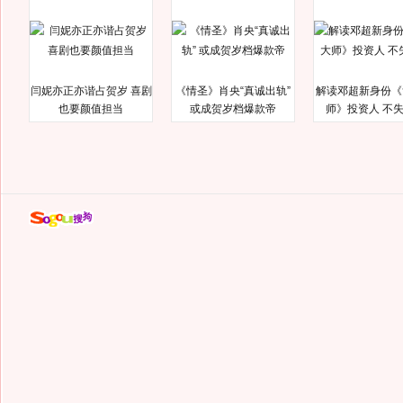
闫妮亦正亦谐占贺岁 喜剧
《情圣》肖央“真诚出轨”
解读邓超新身份《
也要颜值担当
或成贺岁档爆款帝
师》投资人 不