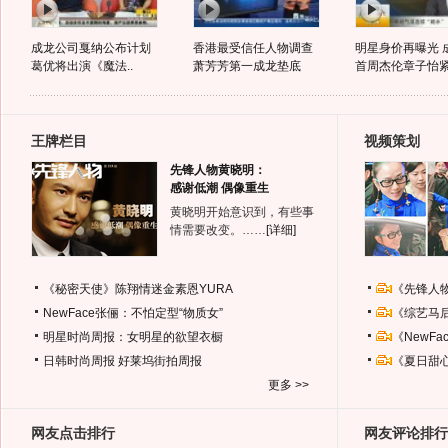
成龙公司戛纳公布计划
香港最受信任人物调查
明星身价再曝光 
葛优将出演《魔法..
萧芳芳第一成龙垫底
首周杰伦章子怡紧.
王牌栏目
视频策划
先锋人物黄晓明：
感谢低潮 偶像重生
黄晓明开始意识到，有些事
情需要改变。……
[详细]
《秘密天使》陈翔情迷金素恩YURA
《先锋人
NewFace张俪：不怕定型“物质女”
《综艺马
明星时尚周报：女明星的欲望衣橱
《NewF
日韩时尚周报
好莱坞街拍周报
《夏日甜
更多 >>
网友点击排行
网友评论排行