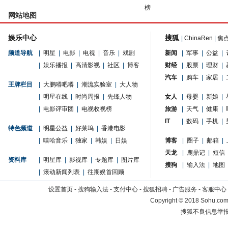
榜
网站地图
娱乐中心
搜狐
|
ChinaRen
|
焦
频道导航
|
明星
|
电影
|
电视
|
音乐
|
戏剧
新闻
|
军事
|
公益
|
|
娱乐播报
|
高清影视
|
社区
|
博客
财经
|
股票
|
理财
|
汽车
|
购车
|
家居
|
王牌栏目
|
大鹏嘚吧嘚
|
潮流实验室
|
大人物
|
明星在线
|
时尚周报
|
先锋人物
女人
|
母婴
|
新娘
|
|
电影评审团
|
电视收视榜
旅游
|
天气
|
健康
|
IT
|
数码
|
手机
|
特色频道
|
明星公益
|
好莱坞
|
香港电影
|
嘻哈音乐
|
独家
|
韩娱
|
日娱
博客
|
圈子
|
邮箱
|
天龙
|
鹿鼎记
|
短信
资料库
|
明星库
|
影视库
|
专题库
|
图片库
搜狗
|
输入法
|
地图
|
滚动新闻列表
|
往期娱首回顾
设置首页
-
搜狗输入法
-
支付中心
-
搜狐招聘
-
广告服务
-
客服中心
Copyright
©
2018 Sohu.com 
搜狐不良信息举