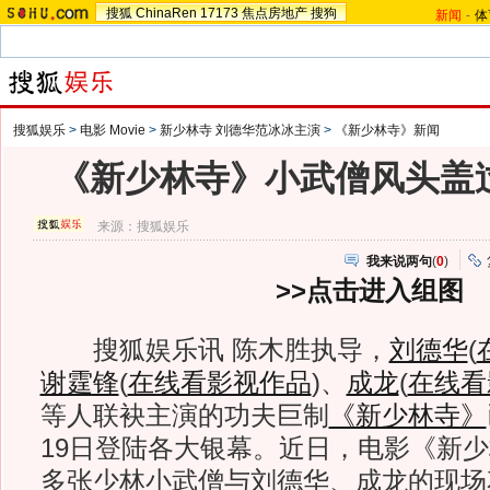
搜狐
ChinaRen
17173
焦点房地产
搜狗
新闻
-
体
搜狐娱乐
>
电影 Movie
>
新少林寺 刘德华范冰冰主演
>
《新少林寺》新闻
《新少林寺》小武僧风头盖
来源：
搜狐娱乐
我来说两句
(
0
)
>>点击进入组图
搜狐娱乐讯 陈木胜执导，
刘德华
(
谢霆锋
(
在线看影视作品
)
、
成龙
(
在线看
等人联袂主演的功夫巨制
《新少林寺》
19日登陆各大银幕。近日，电影《新
多张少林小武僧与刘德华、成龙的现场