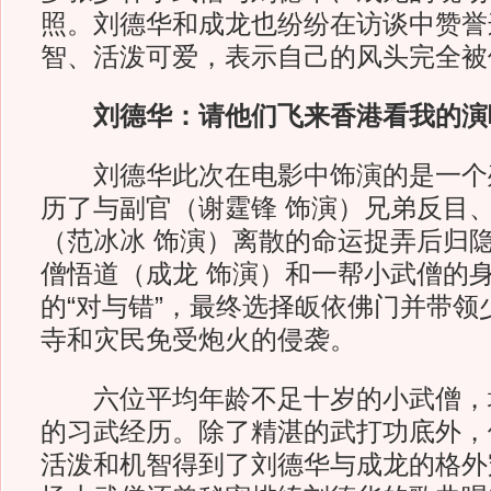
照。刘德华和成龙也纷纷在访谈中赞誉
智、活泼可爱，表示自己的风头完全被
刘德华：请他们飞来香港看我的演
刘德华此次在电影中饰演的是一个
历了与副官（谢霆锋 饰演）兄弟反目
（范冰冰 饰演）离散的命运捉弄后归
僧悟道（成龙 饰演）和一帮小武僧的
的“对与错”，最终选择皈依佛门并带领
寺和灾民免受炮火的侵袭。
六位平均年龄不足十岁的小武僧，
的习武经历。除了精湛的武打功底外，
活泼和机智得到了刘德华与成龙的格外