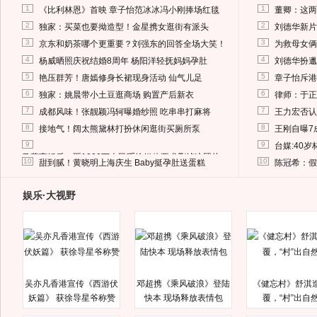
1
1
《比利林恩》首映 章子怡范冰冰冯小刚捧场红毯
董卿：这两
2
2
独家：买菜也要拗造型！金星携女逛街有派头
刘德华新片
3
3
京东和奶茶哪个更重要？刘强东的回答全场大笑！
为救母女俩
4
4
杨威晒照庆祝结婚8周年 杨阳洋轻抚妈妈孕肚
刘德华扮邋
5
5
艳压群芳！唐嫣修身长裙现身活动 仙气儿足
章子怡斥港
6
6
独家：姚晨带小土豆逛商场 购置产后新衣
律师：于正
7
7
成都风味！张靓颖冯轲曝婚纱照 吃串串打麻将
王力宏否认
8
8
接地气！阔太熊黛林打扮休闲逛街买厕所泵
王刚自曝7
9
9
台媒:40
马蓉离婚后，砸1000万人民币给媒体要求删掉这照片
10
10
甜到腻！黄晓明上海庆生 Baby挺孕肚送蛋糕
陈冠希：假
娱乐·大视野
吴亦凡香港宣传《西游伏
邓超携《乘风破浪》登陆
《健忘村》舒淇
妖篇》 获徐导星爷称赞
快本 现场释放表情包
覆，“村”出自