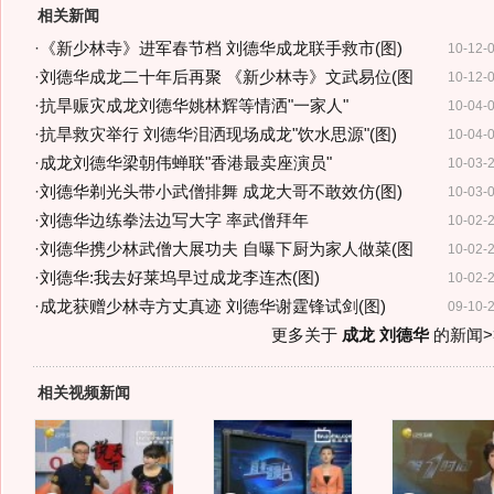
相关新闻
·
《新少林寺》进军春节档 刘德华成龙联手救市(图)
10-12-
·
刘德华成龙二十年后再聚 《新少林寺》文武易位(图
10-12-
·
抗旱赈灾成龙刘德华姚林辉等情洒"一家人"
10-04-
·
抗旱救灾举行 刘德华泪洒现场成龙"饮水思源"(图)
10-04-
·
成龙刘德华梁朝伟蝉联"香港最卖座演员"
10-03-
·
刘德华剃光头带小武僧排舞 成龙大哥不敢效仿(图)
10-03-
·
刘德华边练拳法边写大字 率武僧拜年
10-02-
·
刘德华携少林武僧大展功夫 自曝下厨为家人做菜(图
10-02-
·
刘德华:我去好莱坞早过成龙李连杰(图)
10-02-
·
成龙获赠少林寺方丈真迹 刘德华谢霆锋试剑(图)
09-10-
更多关于
成龙 刘德华
的新闻>
相关视频新闻