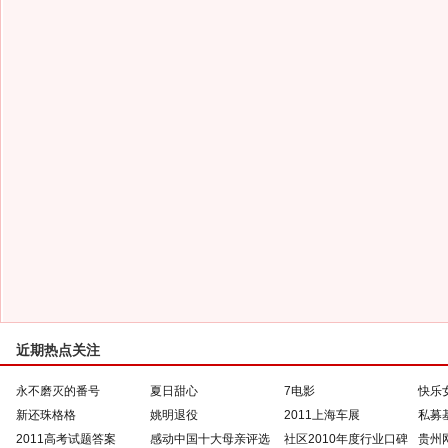
近期热点关注
永不磨灭的番号
夏日甜心
7电影
快乐
新还珠格格
姚明退役
2011上海车展
私募
2011高考试题答案
感动中国十大母亲评选
社区2010年度行业口碑
贵州