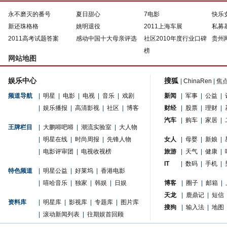
永不磨灭的番号
夏日甜心
7电影
快乐
新还珠格格
姚明退役
2011上海车展
私募
2011高考试题答案
感动中国十大母亲评选
社区2010年度行业口碑
贵州
榜
网站地图
娱乐中心
搜狐
|
ChinaRen
|
焦
频道导航
|
明星
|
电影
|
电视
|
音乐
|
戏剧
新闻
|
军事
|
公益
|
|
娱乐播报
|
高清影视
|
社区
|
博客
财经
|
股票
|
理财
|
汽车
|
购车
|
家居
|
王牌栏目
|
大鹏嘚吧嘚
|
潮流实验室
|
大人物
|
明星在线
|
时尚周报
|
先锋人物
女人
|
母婴
|
新娘
|
|
电影评审团
|
电视收视榜
旅游
|
天气
|
健康
|
IT
|
数码
|
手机
|
特色频道
|
明星公益
|
好莱坞
|
香港电影
|
嘻哈音乐
|
独家
|
韩娱
|
日娱
博客
|
圈子
|
邮箱
|
天龙
|
鹿鼎记
|
短信
资料库
|
明星库
|
影视库
|
专题库
|
图片库
搜狗
|
输入法
|
地图
|
滚动新闻列表
|
往期娱首回顾