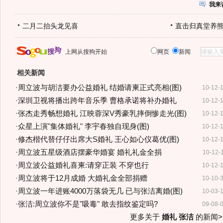
我来
二月二抬头龙见喜
直击归真堂养
上网从搜狗开始
网页
新闻
相关新闻
·
周立波与胡洁要办公益婚礼 结婚请柬正式亮相(图)
10-12-
·
深圳卫视将播出跨年音乐季 曹格承诺将补办婚礼
10-12-
·
张杰走秀畅想婚礼 江映蓉深V秀豪乳摔倒惨走光(图)
10-12-
·
众星上演"集体婚礼" 李宇春独自现身(图)
10-12-
·
修杰楷代替仔仔出席大S婚礼 王心如心仪葛优(图)
10-12-
·
周立波五星级酒店摆豪华婚宴 婚礼礼金全捐
10-12-
·
周立波公益婚礼喜柬:请穿正装 不穿也行
10-12-
·
周立波将于12月成婚 大婚礼金全部捐赠
10-10-
·
周立波一年进账4000万落袋无几 已与张洁离婚(图)
10-03-
·
张洁:周立波你不是"吸毒" 敢去指纹鉴定吗?
09-08-
更多关于
婚礼 张洁
的新闻>