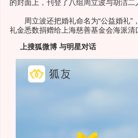
的封面上，刊登了八组周立波与胡洁二
周立波还把婚礼命名为“公益婚礼”
礼金悉数捐赠给上海慈善基金会海派清
上搜狐微博 与明星对话