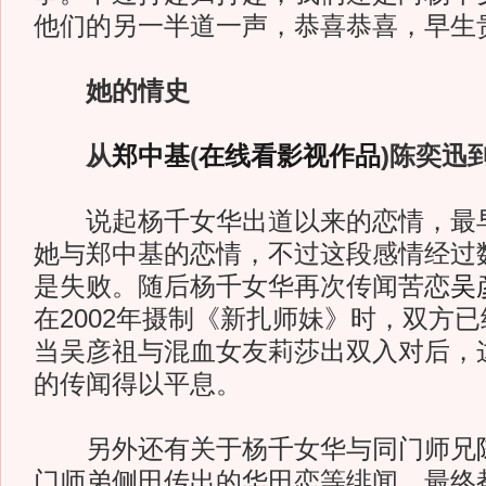
他们的另一半道一声，恭喜恭喜，早生
她的情史
从
郑中基
(
在线看影视作品
)
陈奕迅
说起杨千女华出道以来的恋情，最早是
她与郑中基的恋情，不过这段感情经过
是失败。随后杨千女华再次传闻苦恋
吴
在2002年摄制《新扎师妹》时，双方
当吴彦祖与混血女友莉莎出双入对后，
的传闻得以平息。
另外还有关于杨千女华与同门师兄
门师弟侧田传出的华田恋等绯闻，最终