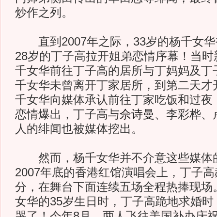
炒作之列。
直到2007年之际，33岁的杨千女
28岁的丁子高拉开姐弟恋情序幕！当时
千女华前往丁子高的居所与丁妈妈及丁
千女华未曾离开丁家居所，到第二天才
千女华向媒体承认前往丁家吃饭和过夜
恋情爆出，丁子高与
佘诗曼
、李彩桦、
人的绯闻也被媒体挖出。
然而，杨千女华并不介意这些媒体
2007年底的香港红馆演唱会上，丁子
分，在舞台下面连续五场全程热捧现场
女华的35岁生日时，丁子高跪地求婚时
哭了！今年8月，两人飞往美国补办庆