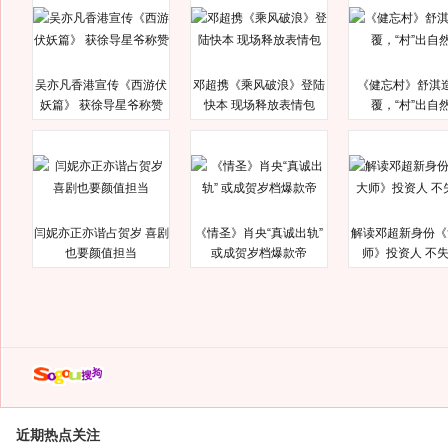
吴亦凡香港宣传《西游伏
邓超携《乘风破浪》登陆
《健忘村》舒淇
妖篇》 获徐导星爷称赞
快本 现场释放表情包
覆，“村”出自
闫妮亦正亦谐占贺岁 喜剧
《情圣》肖央“真诚出轨”
解读邓超新身份《
也要颜值担当
或成贺岁档爆款帝
师》投资人 不
近期热点关注