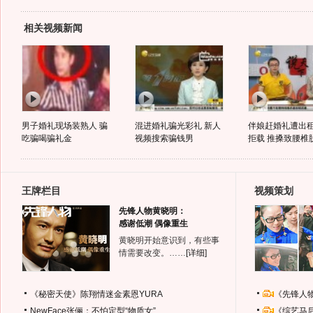
相关视频新闻
男子婚礼现场装熟人 骗
混进婚礼骗光彩礼 新人
伴娘赶婚礼遭出
吃骗喝骗礼金
视频搜索骗钱男
拒载 推搡致腰椎
王牌栏目
视频策划
先锋人物黄晓明：
感谢低潮 偶像重生
黄晓明开始意识到，有些事
情需要改变。……
[详细]
《秘密天使》陈翔情迷金素恩YURA
《先锋人
NewFace张俪：不怕定型“物质女”
《综艺马