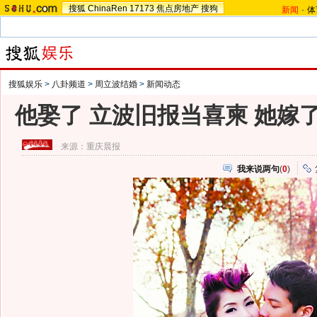
搜狐
ChinaRen
17173
焦点房地产
搜狗
新闻
-
体
搜狐娱乐
>
八卦频道
>
周立波结婚
>
新闻动态
他娶了 立波旧报当喜柬 她嫁
来源：
重庆晨报
我来说两句
(
0
)