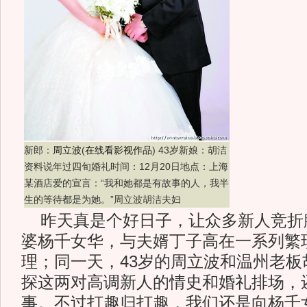
新郎：
周立波
(
在线看影视作品
)
43岁新娘：胡洁
资料说年过四旬婚礼时间：12月20日地点：上海
某酒店爱的宣言：“我和她都是有故事的人，我半
生的等待都是为她。”周立波胡洁夫妇
昨天真是个好日子，让众多新人竞折腰
婆杨千女华，与夫婿丁子高在一系列繁
理；同一天，43岁的周立波和温州老板
探这两对高调新人的情史和婚礼排场，
事。不过打趣归打趣，我们还是向杨千