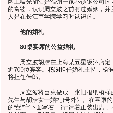
网上曝光胡洁是温州一家不锈钢公司的
的富婆，认识周立波之前有过婚姻，并
人是在长江商学院学习时认识的。
他的婚礼
80桌宴席的公益婚礼
周立波胡洁在上海某五星级酒店定下
近700位宾客。
杨澜
担任婚礼主持，杨
将担任伴郎。
周立波将喜柬做成一张旧报纸模样的
先生与胡洁女士婚礼)号外》。在喜柬
的“囍”字下面写着一行“请着正装出席，