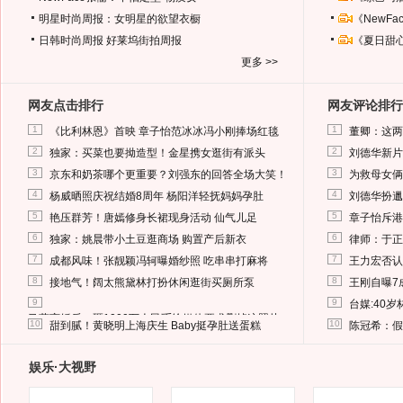
明星时尚周报：女明星的欲望衣橱
《NewF
日韩时尚周报
好莱坞街拍周报
《夏日甜
更多 >>
网友点击排行
网友评论排行
1
1
《比利林恩》首映 章子怡范冰冰冯小刚捧场红毯
董卿：这两
2
2
独家：买菜也要拗造型！金星携女逛街有派头
刘德华新片
3
3
京东和奶茶哪个更重要？刘强东的回答全场大笑！
为救母女俩
4
4
杨威晒照庆祝结婚8周年 杨阳洋轻抚妈妈孕肚
刘德华扮邋
5
5
艳压群芳！唐嫣修身长裙现身活动 仙气儿足
章子怡斥港
6
6
独家：姚晨带小土豆逛商场 购置产后新衣
律师：于正
7
7
成都风味！张靓颖冯轲曝婚纱照 吃串串打麻将
王力宏否认
8
8
接地气！阔太熊黛林打扮休闲逛街买厕所泵
王刚自曝7
9
9
台媒:40
马蓉离婚后，砸1000万人民币给媒体要求删掉这照片
10
10
甜到腻！黄晓明上海庆生 Baby挺孕肚送蛋糕
陈冠希：假
娱乐·大视野