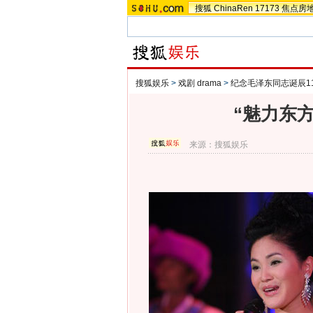
搜狐
ChinaRen
17173
焦点房
搜狐娱乐
>
戏剧 drama
>
纪念毛泽东同志诞辰1
“魅力东
来源：
搜狐娱乐