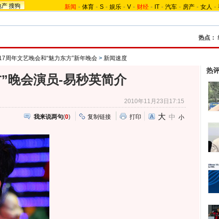
地产
搜狗
新闻
-
体育
-
S
-
娱乐
-
V
-
财经
-
IT
-
汽车
-
房产
-
女人
-
热点：
17周年文艺晚会和“魅力东方”新年晚会
>
新闻速度
热
方”晚会演员-易秒英简介
2010年11月23日17:15
大
中
我来说两句
(
0
)
复制链接
打印
小