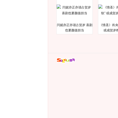
闫妮亦正亦谐占贺岁 喜剧
《情圣》肖央
也要颜值担当
或成贺岁