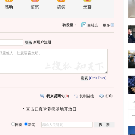
感动
愤怒
搞笑
无聊
转发至：
白社会
更多
开
心
人
网
人
豆
网
瓣
爱
新用户注册
分
享
[Ctrl+Enter]
我来说两句
(
0
)
复制链接
打印
直击归真堂养熊基地开放日
网页
新闻