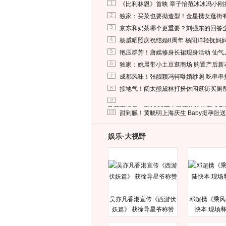
1
《比利林恩》首映 章子怡范冰冰冯小刚
2
独家：买菜也要拗造型！金星携女逛街
3
京东和奶茶哪个更重要？刘强东的回答
4
杨威晒照庆祝结婚8周年 杨阳洋轻抚妈
5
艳压群芳！唐嫣修身长裙现身活动 仙气
6
独家：姚晨带小土豆逛商场 购置产后新
7
成都风味！张靓颖冯轲曝婚纱照 吃串串
8
接地气！阔太熊黛林打扮休闲逛街买厕
9
马蓉离婚后，砸1000万人民币给媒体要求
10
甜到腻！黄晓明上海庆生 Baby挺孕肚
娱乐·大视野
吴亦凡香港宣传《西游伏
邓超携《乘风
妖篇》 获徐导星爷称赞
快本 现场