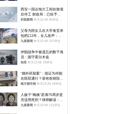
西安一国企拖欠工程款致项
目停工 财政局：已给予处
分，正督促整改
封面新闻
昨天10:38
80评论
父母为陪女儿在大学食堂承
包档口2年，女儿发声：初
衷是为了陪伴，毕业后将不
九派新闻
昨天15:48
107评论
再营业
伊朗战争中被遗忘的数千海
员：困守霍尔木兹
知世
昨天15:06
29评论
“婚外胚胎案”：假证为何能
在医院通行？谁有权销毁胚
胎？
南方都市报
昨天15:29
28评论
人贩子“梅姨”若满75周岁是
否适用死刑？律师解读：很
大概率不会被判处死刑
九派新闻
昨天19:48
131评论