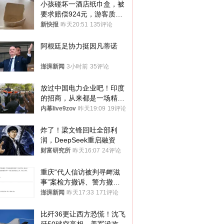
小孩碰坏一酒店纸巾盒，被
要求赔偿924元，游客质疑
酒店房客物品超高标价，市
新快报
昨天20:51
135评论
监部门：不违规
阿根廷足协力挺因凡蒂诺
澎湃新闻
3小时前
35评论
放过中国电力企业吧！印度
的招商，从来都是一场精准
收割
内幕live9zov
昨天19:09
19评论
炸了！梁文锋回吐全部利
润，DeepSeek重启融资
财富研究所
昨天16:07
24评论
重庆“代人信访被判寻衅滋
事”案检方撤诉、警方撤
案，两被告人获国赔
澎湃新闻
昨天17:33
171评论
比歼36更让西方恐慌！沈飞