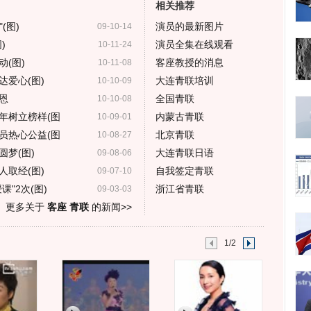
相关推荐
(图)
演员的最新图片
09-10-14
)
演员全集在线观看
10-11-24
(图)
客座教授的消息
10-11-08
爱心(图)
大连青联培训
10-10-09
恩
全国青联
10-10-08
年树立榜样(图
内蒙古青联
10-09-01
员热心公益(图
北京青联
10-08-27
梦(图)
大连青联日语
09-08-06
取经(图)
自我签定青联
09-07-10
"2次(图)
浙江省青联
09-03-03
更多关于
客座 青联
的新闻>>
1/2