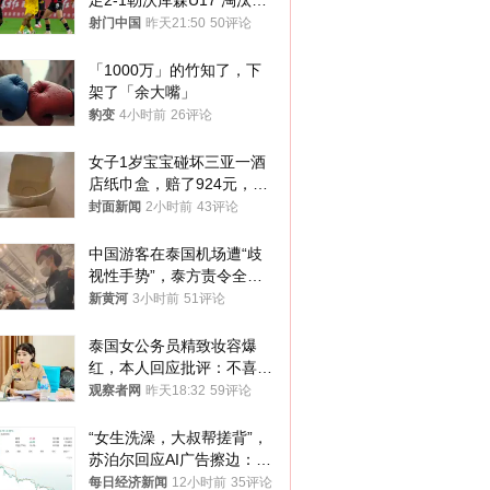
足2-1勒沃库森U17 淘汰赛
将战河床
射门中国
昨天21:50
50评论
「1000万」的竹知了，下
架了「余大嘴」
豹变
4小时前
26评论
女子1岁宝宝碰坏三亚一酒
店纸巾盒，赔了924元，发
帖吐槽后酒店退还一半的
封面新闻
2小时前
43评论
钱，当地市监局回应
中国游客在泰国机场遭“歧
视性手势”，泰方责令全面
调查，对责任人采取最严厉
新黄河
3小时前
51评论
处分
泰国女公务员精致妆容爆
红，本人回应批评：不喜欢
就别看
观察者网
昨天18:32
59评论
“女生洗澡，大叔帮搓背”，
苏泊尔回应AI广告擦边：视
频全下架，已强化内容管理
每日经济新闻
12小时前
35评论