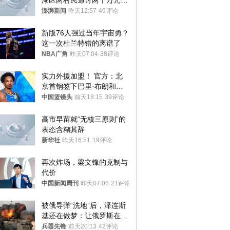
湖区两村民追讨两千万元动
迁款八年未果
澎湃新闻
昨天12:57
49评论
新版76人强过当年宇宙勇？
这一次杜兰特错的离谱了
NBA广角
昨天07:04
38评论
实力外援加盟！ 官方：北
京首钢签下巴里·布朗和桑
普森
中国篮镜头
前天18:15
39评论
高市早苗就“无核三原则”的
表态含糊其辞
新华社
昨天16:51
19评论
再次炸场，梁文锋的克制与
代价
中国新闻周刊
昨天07:06
21评论
被俄导弹“洗地”后，泽连斯
基还在做梦：让俄罗斯在冬
季前求和？
兵器先锋
前天20:13
42评论