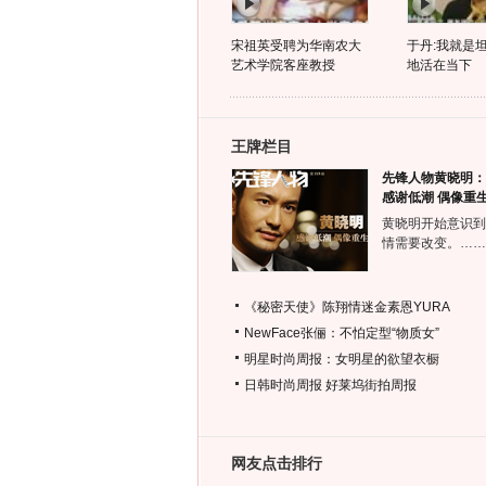
宋祖英受聘为华南农大
于丹:我就是
艺术学院客座教授
地活在当下
王牌栏目
先锋人物黄晓明：
感谢低潮 偶像重
黄晓明开始意识到
情需要改变。……
《秘密天使》陈翔情迷金素恩YURA
NewFace张俪：不怕定型“物质女”
明星时尚周报：女明星的欲望衣橱
日韩时尚周报
好莱坞街拍周报
网友点击排行