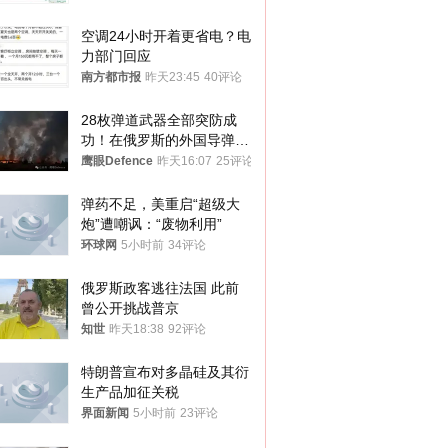
与审核
空调24小时开着更省电？电
力部门回应
南方都市报
昨天23:45
40评论
28枚弹道武器全部突防成
功！在俄罗斯的外国导弹发
射车都是合法打击目标
鹰眼Defence
昨天16:07
25评论
弹药不足，美重启“超级大
炮”遭嘲讽：“废物利用”
环球网
5小时前
34评论
俄罗斯政客逃往法国 此前
曾公开挑战普京
知世
昨天18:38
92评论
特朗普宣布对多晶硅及其衍
生产品加征关税
界面新闻
5小时前
23评论