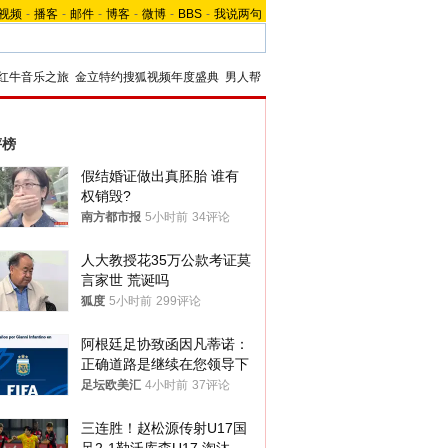
视频
-
播客
-
邮件
-
博客
-
微博
-
BBS
-
我说两句
红牛音乐之旅
金立特约搜狐视频年度盛典
男人帮
评榜
假结婚证做出真胚胎 谁有
权销毁?
南方都市报
5小时前
34评论
人大教授花35万公款考证莫
言家世 荒诞吗
狐度
5小时前
299评论
阿根廷足协致函因凡蒂诺：
正确道路是继续在您领导下
足坛欧美汇
4小时前
37评论
三连胜！赵松源传射U17国