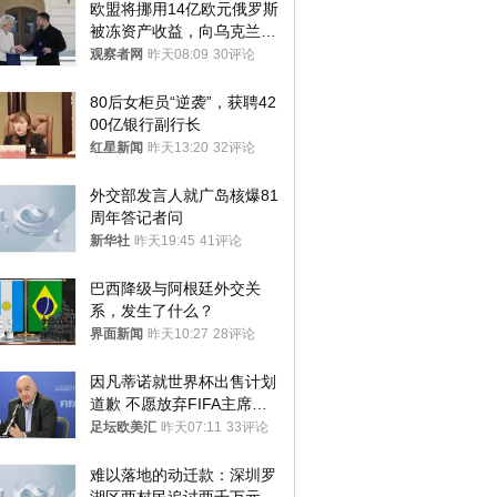
欧盟将挪用14亿欧元俄罗斯
被冻资产收益，向乌克兰提
供援助
观察者网
昨天08:09
30评论
80后女柜员“逆袭”，获聘42
00亿银行副行长
红星新闻
昨天13:20
32评论
外交部发言人就广岛核爆81
周年答记者问
新华社
昨天19:45
41评论
巴西降级与阿根廷外交关
系，发生了什么？
界面新闻
昨天10:27
28评论
因凡蒂诺就世界杯出售计划
道歉 不愿放弃FIFA主席职
位
足坛欧美汇
昨天07:11
33评论
难以落地的动迁款：深圳罗