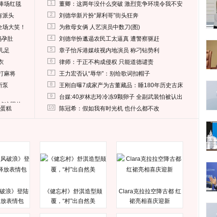
1
捧场红毯
董卿：这两年没什么突破 激烈竞争环境令我不安
2
有派头
刘德华新片扮“犀利哥”街头狂奔
3
全场大笑！
为救母女俩 人艺演员中数刀(图)
4
妈孕肚
刘德华扮邋遢农民工太逼真 遭警察驱赶
5
儿足
章子怡斥港媒歧视内地演员 称刁钻势利
6
衣
律师：于正不构成侵权 只能道德谴责
7
打麻将
王力宏否认“辱华”：别给歌词扣帽子
8
所泵
王刚自曝7成家产为古董藏品：睡180年历史古床
9
台媒:40岁林志玲冷冻9颗卵子 全副武装怕被认出
删掉这照片
10
送蛋糕
陈冠希：假如我有时光机 也什么都不改
破浪》登陆
《健忘村》舒淇造型颠
Clara克拉拉空降古都 红
释放表情包
覆，“村”出自然美
裙亮相喜庆迎新