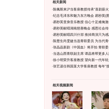
相关新闻
·
陈佩斯来沪当客座教授传承"喜剧薪火"
·
纪念毛泽东和魅力东方晚会 易秒英(图
·
易秒英变身音乐教授 信心十足难掩激动
·
易秒英献唱湖南慈善晚会 感恩社会传达
·
易秒英献唱四川什邡 推掉商演只为感
·
陈楚生尚雯婕当选青联委员 为当代青
·
张晶晶新剧《中国血》将开拍 青联委
·
当选山西青联副主席 谭晶将帮更多人圆
·
徐小明荣升客座教授 望向新一代年轻人
·
张艺谋任韩国某大学客座教授 每年"授课
相关视频新闻