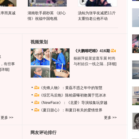
坦率而真诚
湖南歌手易秒英 《好心
汤灿为张学友减肥11斤
情》祝福中国电视
太重怕老公抱不动
视频策划
《大鹏嘚吧嘚》416期
生
杨丽萍提菜篮逛车展 时尚
，有些事
与村姑仅一线之隔…
[详细]
[详细]
《先锋人物》：黄磊不惑之年中的智慧
《综艺马后炮》陈柏霖曝初吻属于范冰冰
《NewFace》：《北爱》导演续集玩穿越
《夏日甜心》：和夏日有关的爱情世界
更多 >>
更多 >>
网友评论排行