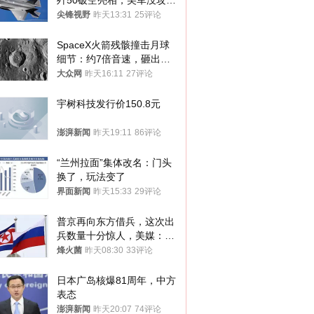
歼50破空亮相，美军没攻克
的技术被拿下
尖锋视野
昨天13:31
25评论
SpaceX火箭残骸撞击月球
细节：约7倍音速，砸出直
径约30米撞击坑
大众网
昨天16:11
27评论
宇树科技发行价150.8元
澎湃新闻
昨天19:11
86评论
“兰州拉面”集体改名：门头
换了，玩法变了
界面新闻
昨天15:33
29评论
普京再向东方借兵，这次出
兵数量十分惊人，美媒：俄
朝要动真格？
烽火菌
昨天08:30
33评论
日本广岛核爆81周年，中方
表态
澎湃新闻
昨天20:07
74评论