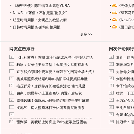
《秘密天使》陈翔情迷金素恩YURA
《先锋人
NewFace张俪：不怕定型“物质女”
《综艺马
明星时尚周报：女明星的欲望衣橱
《NewF
日韩时尚周报
好莱坞街拍周报
《夏日甜
更多 >>
网友点击排行
网友评论排行
1
1
《比利林恩》首映 章子怡范冰冰冯小刚捧场红毯
董卿：这两
2
2
独家：买菜也要拗造型！金星携女逛街有派头
刘德华新片
3
3
京东和奶茶哪个更重要？刘强东的回答全场大笑！
为救母女俩
4
4
杨威晒照庆祝结婚8周年 杨阳洋轻抚妈妈孕肚
刘德华扮邋
5
5
艳压群芳！唐嫣修身长裙现身活动 仙气儿足
章子怡斥港
6
6
独家：姚晨带小土豆逛商场 购置产后新衣
律师：于正
7
7
成都风味！张靓颖冯轲曝婚纱照 吃串串打麻将
王力宏否认
8
8
接地气！阔太熊黛林打扮休闲逛街买厕所泵
王刚自曝7
9
9
台媒:40
马蓉离婚后，砸1000万人民币给媒体要求删掉这照片
10
10
甜到腻！黄晓明上海庆生 Baby挺孕肚送蛋糕
陈冠希：假