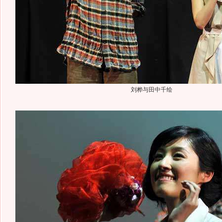
刘桦与田中千绘