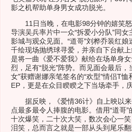
影之机帮助单身男女成功脱光。
11日当晚，在电影98分钟的嬉笑怒
导演吴兵率片中一众“拆爱小分队”同女
影城与观众见面。“道哥”刘桦乔装红娘
千绘现场抛绣球寻爱，并亲自下台献上
是将一曲《爱不爱我》献给在场单身女
烈，足有“脱光”阵势。而见面会最后，
女”获赠谢娜亲笔签名的“欢型”情侣T
EP，更是在众目睽睽之下当场牵手，
据反映，《爱情36计》自上映以来
点最多最令人捧腹的电影。借用“道哥”
十次爆笑，二十次大笑，数次会心一笑
泪笑，总而言之就是一部从头到尾乐翻