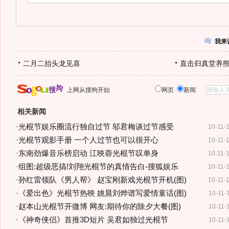
我来
二月二抬头龙见喜
直击归真堂养
上网从搜狗开始
网页
新闻
相关新闻
·
光棍节娱乐圈流行独自过节 邬君梅谈过节感受
10-11-
·
光棍节观影手册 一个人过节也可以很开心
10-11-
·
东南劲爆音乐榜启动 江映蓉光棍节叹单身
10-11-
·
组图:超级恶搞!刘翔光棍节的真情告白-搜狐娱乐
10-11-
·
孙红雷领队《男人帮》 赵宝刚新戏光棍节开机(图)
10-11-
·
《爱出色》光棍节热映 姚晨刘烨谱写爱情童话(图)
10-11-
·
赵本山光棍节开微博 网友:期待你的除夕大餐(图)
10-11-
·
《神奇侠侣》首推3D短片 吴君如独过光棍节
10-11-