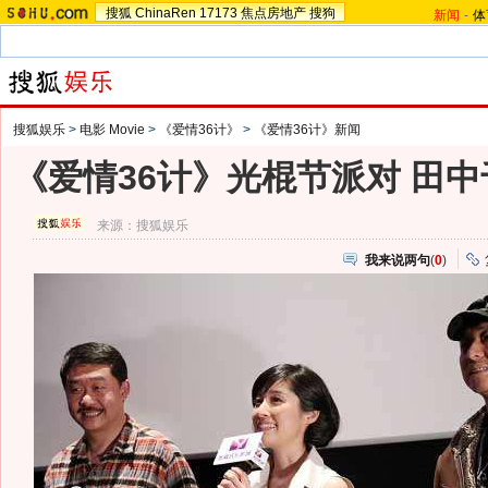
搜狐
ChinaRen
17173
焦点房地产
搜狗
新闻
-
体
搜狐娱乐
>
电影 Movie
>
《爱情36计》
>
《爱情36计》新闻
《爱情36计》光棍节派对 田
来源：
搜狐娱乐
我来说两句
(
0
)