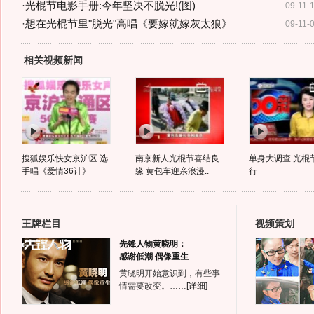
·
光棍节电影手册:今年坚决不脱光!(图)
09-11-
·
想在光棍节里"脱光"高唱《要嫁就嫁灰太狼》
09-11-
相关视频新闻
搜狐娱乐快女京沪区 选
南京新人光棍节喜结良
单身大调查 光棍
手唱《爱情36计》
缘 黄包车迎亲浪漫..
行
王牌栏目
视频策划
先锋人物黄晓明：
感谢低潮 偶像重生
黄晓明开始意识到，有些事
情需要改变。……
[详细]