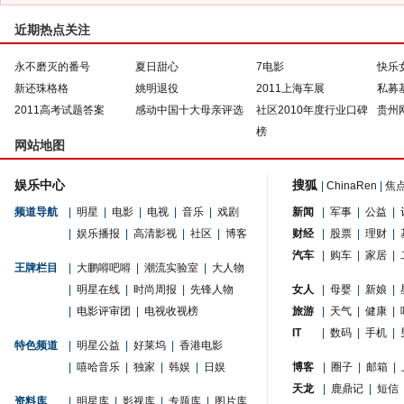
近期热点关注
永不磨灭的番号
夏日甜心
7电影
快乐
新还珠格格
姚明退役
2011上海车展
私募
2011高考试题答案
感动中国十大母亲评选
社区2010年度行业口碑
贵州
榜
网站地图
娱乐中心
搜狐
|
ChinaRen
|
焦
频道导航
|
明星
|
电影
|
电视
|
音乐
|
戏剧
新闻
|
军事
|
公益
|
|
娱乐播报
|
高清影视
|
社区
|
博客
财经
|
股票
|
理财
|
汽车
|
购车
|
家居
|
王牌栏目
|
大鹏嘚吧嘚
|
潮流实验室
|
大人物
|
明星在线
|
时尚周报
|
先锋人物
女人
|
母婴
|
新娘
|
|
电影评审团
|
电视收视榜
旅游
|
天气
|
健康
|
IT
|
数码
|
手机
|
特色频道
|
明星公益
|
好莱坞
|
香港电影
|
嘻哈音乐
|
独家
|
韩娱
|
日娱
博客
|
圈子
|
邮箱
|
天龙
|
鹿鼎记
|
短信
资料库
|
明星库
|
影视库
|
专题库
|
图片库