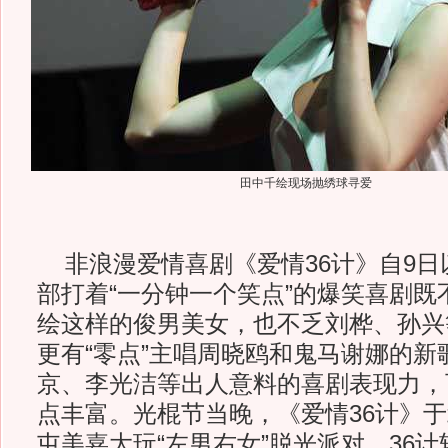
田中千绘现场抛绣球寻爱
非浪漫爱情喜剧《爱情36计》自9日
部打着“一分钟一个笑点”的爆笑喜剧既
绘这样的俊男美女，也不乏刘桦、孙兴
更有“零点”主唱周晓鸥和鬼马谢娜的新
京、李光洁等出人意料的喜剧表现力，
点丰富。光棍节当晚，《爱情36计》
屯美嘉大玩“左男右女”脱光派对，36