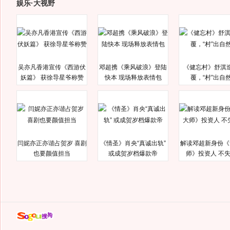
娱乐·大视野
吴亦凡香港宣传《西游伏
邓超携《乘风破浪》登陆
《健忘村》舒淇
妖篇》 获徐导星爷称赞
快本 现场释放表情包
覆，“村”出自
闫妮亦正亦谐占贺岁 喜剧
《情圣》肖央“真诚出轨”
解读邓超新身份《
也要颜值担当
或成贺岁档爆款帝
师》投资人 不