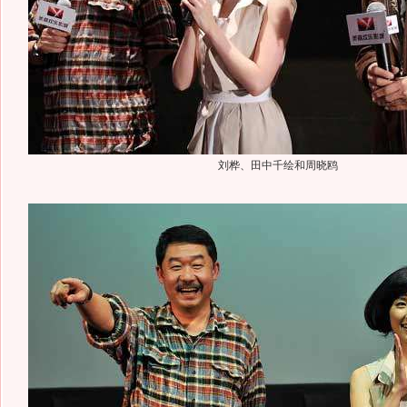
刘桦、田中千绘和周晓鸥