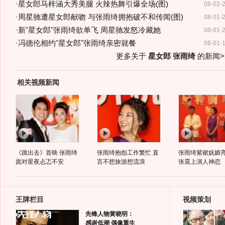
·
星女郎马梓涵大秀美腿 火辣热舞引爆全场(图)
08-02-
·
周星驰遭星女郎献吻 与张雨绮拥抱破不和传闻(图)
08-01-
·
新"星女郎"张雨绮欲单飞 周星驰发怒冷藏她
08-01-
·
冯德伦相约"星女郎"张雨绮亲密就餐
08-01-
更多关于
星女郎 张雨绮
的新闻>
相关视频新闻
《跳出去》首映 张雨绮
张雨绮抱怨工作繁忙 直
张雨绮紫裙妩媚亮
面对星夜忐忑不安
言不想旅游想流浪
张震上演人神恋
王牌栏目
视频策划
先锋人物黄晓明：
感谢低潮 偶像重生