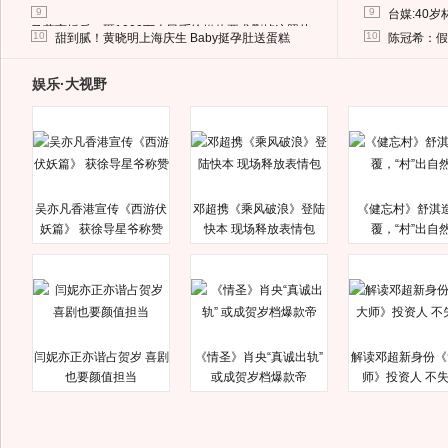
9
9
台媒:40
马蓉离婚后，砸1000万人民币给媒体要求删掉这照片
10
10
甜到腻！黄晓明上海庆生 Baby挺孕肚送蛋糕
陈冠希：假
娱乐·大视野
吴亦凡香港宣传《西游伏
邓超携《乘风破浪》登陆
《健忘村》舒淇
妖篇》 获徐导星爷称赞
快本 现场释放表情包
覆，“村”出自
闫妮亦正亦谐占贺岁 喜剧
《情圣》肖央“真诚出轨”
解读邓超新身份《
也要颜值担当
或成贺岁档爆款帝
师》投资人 不