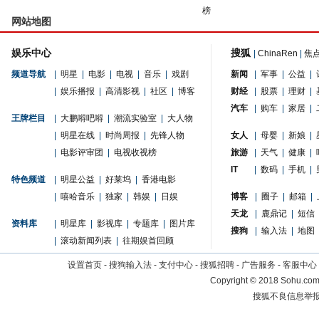
榜
网站地图
娱乐中心
搜狐
|
ChinaRen
|
焦
频道导航
|
明星
|
电影
|
电视
|
音乐
|
戏剧
新闻
|
军事
|
公益
|
|
娱乐播报
|
高清影视
|
社区
|
博客
财经
|
股票
|
理财
|
汽车
|
购车
|
家居
|
王牌栏目
|
大鹏嘚吧嘚
|
潮流实验室
|
大人物
|
明星在线
|
时尚周报
|
先锋人物
女人
|
母婴
|
新娘
|
|
电影评审团
|
电视收视榜
旅游
|
天气
|
健康
|
IT
|
数码
|
手机
|
特色频道
|
明星公益
|
好莱坞
|
香港电影
|
嘻哈音乐
|
独家
|
韩娱
|
日娱
博客
|
圈子
|
邮箱
|
天龙
|
鹿鼎记
|
短信
资料库
|
明星库
|
影视库
|
专题库
|
图片库
搜狗
|
输入法
|
地图
|
滚动新闻列表
|
往期娱首回顾
设置首页
-
搜狗输入法
-
支付中心
-
搜狐招聘
-
广告服务
-
客服中心
Copyright
©
2018 Sohu.com 
搜狐不良信息举