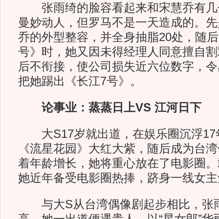
张雨绮的脸容看起来和宋慧乔有几
曼妙动人，但罗马不是一天造成的。先
乔的外型整容，并全身抽脂20处，随
号》时，她又因未得经理人同意擅自割
后不衔接，使公司损失近六位数字，令
把她踢出《长江7号》。
论事业：蒸蒸日上VS 江河日下
大S17岁就出道，在娱乐圈沉浮17
《流星花园》大红大紫，随后成为台湾
着年龄增长，她将重心放在了电影圈。
她近年备受电影圈热捧，跻身一线女主
与大S从台湾偶像剧起步相比，张