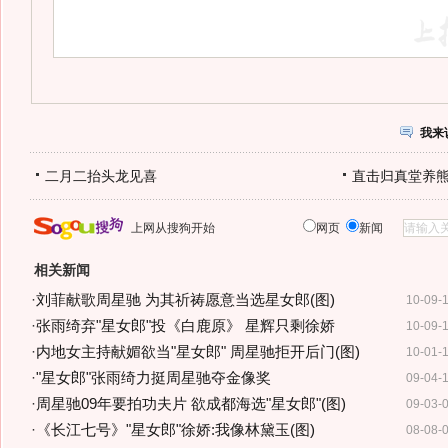
我来
二月二抬头龙见喜
直击归真堂养
上网从搜狗开始
网页
新闻
相关新闻
·
刘菲献歌周星驰 为其祈祷愿意当选星女郎(图)
10-09-
·
张雨绮弃"星女郎"投《白鹿原》 星辉只剩徐娇
10-09-
·
内地女主持献媚欲当"星女郎" 周星驰拒开后门(图)
10-01-
·
"星女郎"张雨绮力挺周星驰夺金像奖
09-04-
·
周星驰09年要拍功夫片 欲成都海选"星女郎"(图)
09-03-
·
《长江七号》"星女郎"徐娇:我像林黛玉(图)
08-08-