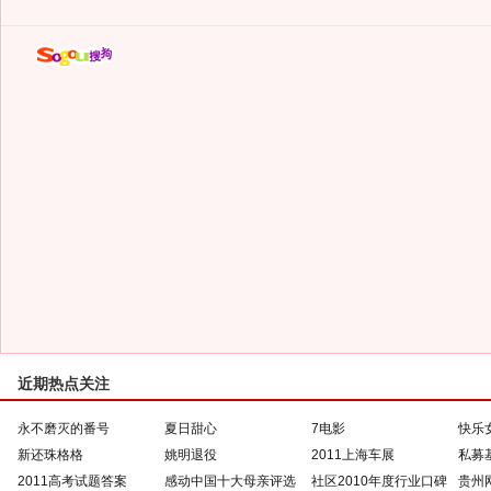
近期热点关注
永不磨灭的番号
夏日甜心
7电影
快乐
新还珠格格
姚明退役
2011上海车展
私募
2011高考试题答案
感动中国十大母亲评选
社区2010年度行业口碑
贵州