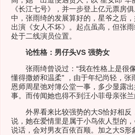
高，她一出道便遇贵人，以“星女郎”华
《长江七号》，并一步登上亿元票房俱
中，张雨绮的发展算好的，星爷之后，
出演《女人不坏》。起点虽高，但张雨
处于二线演员位置。
论性格：男仔头VS 强势女
张雨绮曾说过：“我在性格上是很像
懂得撒娇和温柔” ，由于年纪尚轻，张
恩师周星弛对簿公堂一事，多少显露出
事。而传闻她也得不到汪小菲母亲张兰
外界看来比较强势的大S恰好相反
说，她在爱情里是属于小鸟依人型的，
说话，会对男友百依百顺。加之大S形