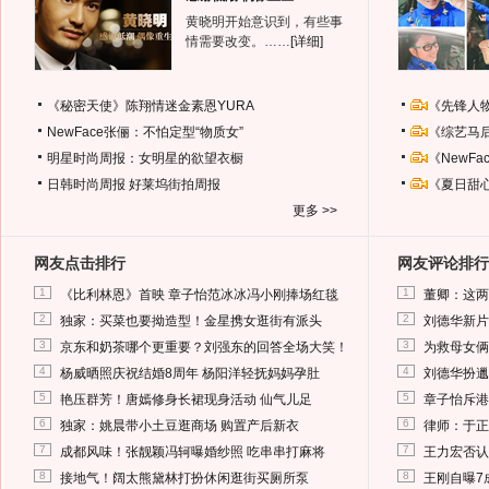
黄晓明开始意识到，有些事
情需要改变。……
[详细]
《秘密天使》陈翔情迷金素恩YURA
《先锋人
NewFace张俪：不怕定型“物质女”
《综艺马
明星时尚周报：女明星的欲望衣橱
《NewF
日韩时尚周报
好莱坞街拍周报
《夏日甜
更多 >>
网友点击排行
网友评论排行
1
1
《比利林恩》首映 章子怡范冰冰冯小刚捧场红毯
董卿：这两
2
2
独家：买菜也要拗造型！金星携女逛街有派头
刘德华新片
3
3
京东和奶茶哪个更重要？刘强东的回答全场大笑！
为救母女俩
4
4
杨威晒照庆祝结婚8周年 杨阳洋轻抚妈妈孕肚
刘德华扮邋
5
5
艳压群芳！唐嫣修身长裙现身活动 仙气儿足
章子怡斥港
6
6
独家：姚晨带小土豆逛商场 购置产后新衣
律师：于正
7
7
成都风味！张靓颖冯轲曝婚纱照 吃串串打麻将
王力宏否认
8
8
接地气！阔太熊黛林打扮休闲逛街买厕所泵
王刚自曝7