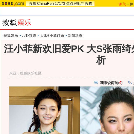
搜狐
ChinaRen
17173
焦点房地产
搜狗
新闻
-
体
搜狐娱乐
>
八卦频道
>
大S汪小菲订婚
>
新闻动态
汪小菲新欢旧爱PK 大S张雨
析
来源：
搜狐娱乐社区
我来说两句
(
0
)