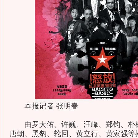
本报记者 张明春
由罗大佑、许巍、汪峰、郑钧、朴树
唐朝、黑豹、轮回、黄立行、黄家强等