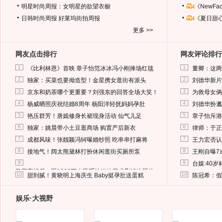
明星时尚周报：女明星的欲望衣橱
《NewF
日韩时尚周报
好莱坞街拍周报
《夏日甜
更多 >>
网友点击排行
网友评论排行
1
1
《比利林恩》首映 章子怡范冰冰冯小刚捧场红毯
董卿：这两
2
2
独家：买菜也要拗造型！金星携女逛街有派头
刘德华新片
3
3
京东和奶茶哪个更重要？刘强东的回答全场大笑！
为救母女俩
4
4
杨威晒照庆祝结婚8周年 杨阳洋轻抚妈妈孕肚
刘德华扮邋
5
5
艳压群芳！唐嫣修身长裙现身活动 仙气儿足
章子怡斥港
6
6
独家：姚晨带小土豆逛商场 购置产后新衣
律师：于正
7
7
成都风味！张靓颖冯轲曝婚纱照 吃串串打麻将
王力宏否认
8
8
接地气！阔太熊黛林打扮休闲逛街买厕所泵
王刚自曝7
9
9
台媒:40
马蓉离婚后，砸1000万人民币给媒体要求删掉这照片
10
10
甜到腻！黄晓明上海庆生 Baby挺孕肚送蛋糕
陈冠希：假
娱乐·大视野