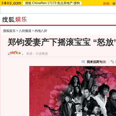
搜狐
ChinaRen
17173
焦点房地产
搜狗
新闻
-
体
搜狐娱乐
>
八卦频道
>
内地八卦
郑钧爱妻产下摇滚宝宝 “怒放
来源：
大连晚报
我来说两句
(
0
)