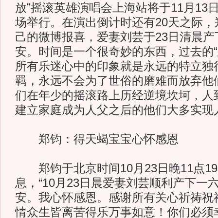
放”摇滚英雄演唱会上海站将于11月13
场举行。在演出倒计时还有20天之际，
己的微博报喜，爱妻刘芸于23日清晨产
安。时间是一个很奇妙的东西，过去的“
所有乐迷心中的印象就是永远的特立独
羁，永远不会为了世俗的磨难而放弃他
们在年少的摇滚路上历经逆境坎坷，人
建立家庭成为人父之后的他们大多实现人
郑钧：得天蝎宝宝心怀感恩
郑钧于北京时间10月23日晚11点1
息，“10月23日晨爱妻刘芸顺利产下一
安。我心怀感恩。感谢所有关心祈祷祝
情众生皆离苦得乐万事如意！你们必须