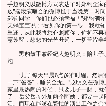
手赵明义以微博方式表达了对郑钧全家
放”摇滚演唱会的微博也于当晚第一时间
郑钧同学，你们也必须幸福！”郑钧满
天蝎宝宝说：“看见你的第一眼，我就
重逢，从此我将悉心照顾你，你将不再
慧苏醒，慈悲的光芒升起，一切普皆美
黑豹鼓手兼经纪人赵明义：陪儿子、
泡
“儿子每天早晨6点多准时醒。然后
一声"爸爸"，睡意全无。”赵明义在微
家里最热闹的时候，只要儿子一醒，就
了，岳父岳母外加两个阿姨，都要一起
活。而现在能够在繁忙的演出工作之余