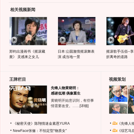
相关视频新闻
郑钧出漫画书《摇滚藏
日本:公园激情摇滚舞表
摇滚歌手伍佰--
獒》 灵感来之女儿
演 成当地一景
折离奇的道路
王牌栏目
视频策划
先锋人物黄晓明：
感谢低潮 偶像重生
黄晓明开始意识到，有些事
情需要改变。……
[详细]
《秘密天使》陈翔情迷金素恩YURA
《先锋人
NewFace张俪：不怕定型“物质女”
《综艺马