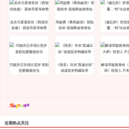
吴亦凡香港宣传《西游伏
邓超携《乘风破浪》登陆
《健忘村》舒淇
妖篇》 获徐导星爷称赞
快本 现场释放表情包
覆，“村”出自
闫妮亦正亦谐占贺岁 喜剧
《情圣》肖央“真诚出轨”
解读邓超新身份《
也要颜值担当
或成贺岁档爆款帝
师》投资人 不
近期热点关注