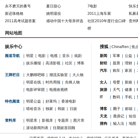
永不磨灭的番号
夏日甜心
7电影
快乐
新还珠格格
姚明退役
2011上海车展
私募
2011高考试题答案
感动中国十大母亲评选
社区2010年度行业口碑
贵州
榜
网站地图
娱乐中心
搜狐
|
ChinaRen
|
焦
频道导航
|
明星
|
电影
|
电视
|
音乐
|
戏剧
新闻
|
军事
|
公益
|
|
娱乐播报
|
高清影视
|
社区
|
博客
财经
|
股票
|
理财
|
汽车
|
购车
|
家居
|
王牌栏目
|
大鹏嘚吧嘚
|
潮流实验室
|
大人物
|
明星在线
|
时尚周报
|
先锋人物
女人
|
母婴
|
新娘
|
|
电影评审团
|
电视收视榜
旅游
|
天气
|
健康
|
IT
|
数码
|
手机
|
特色频道
|
明星公益
|
好莱坞
|
香港电影
|
嘻哈音乐
|
独家
|
韩娱
|
日娱
博客
|
圈子
|
邮箱
|
天龙
|
鹿鼎记
|
短信
资料库
|
明星库
|
影视库
|
专题库
|
图片库
搜狗
|
输入法
|
地图
|
滚动新闻列表
|
往期娱首回顾