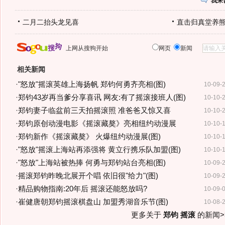
我来
二月二抬头龙见喜
直击归真堂养
上网从搜狗开始
网页
新闻
相关新闻
·
"怒放"摇滚英雄上海扬帆 郑钧何勇齐亮相(图)
10-09-
·
郑钧43岁再当爹分享喜讯 网友:有了摇滚接班人(图)
10-10-
·
郑钧妻子临盆前三天拍摇滚照 准爸爸又惊又喜
10-10-
·
郑钧原创动漫电影《摇滚藏獒》亮相纽约动漫展
10-10-
·
郑钧新作《摇滚藏獒》 火爆纽约动漫展(图)
10-10-
·
"怒放"摇滚上海站再添强将 黄立行携乐队加盟(图)
10-10-
·
"怒放"上海站被热捧 何勇与郑钧站台亮相(图)
10-09-
·
摇滚郑钧昨晚北展开个唱 依旧很"给力"(图)
10-09-
·
精品购物指南:20年后 摇滚还能怒放吗?
10-09-
·
崔健唐朝郑钧摇滚棋盘山 加盟秀湖音乐节(图)
10-08-
更多关于
郑钧 摇滚
的新闻>