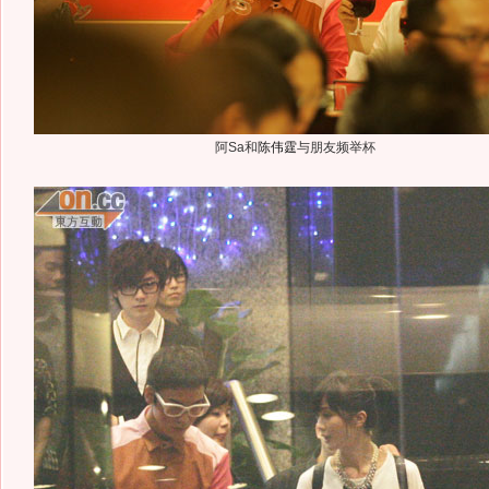
阿Sa和
陈伟霆
与朋友频举杯