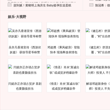
马蓉离婚后，砸1000万人民币给媒体要求删掉这照片
10
10
甜到腻！黄晓明上海庆生 Baby挺孕肚送蛋糕
陈冠希：假
娱乐·大视野
吴亦凡香港宣传《西游伏
邓超携《乘风破浪》登陆
《健忘村》舒淇
妖篇》 获徐导星爷称赞
快本 现场释放表情包
覆，“村”出自
闫妮亦正亦谐占贺岁 喜剧
《情圣》肖央“真诚出轨”
解读邓超新身份《
也要颜值担当
或成贺岁档爆款帝
师》投资人 不