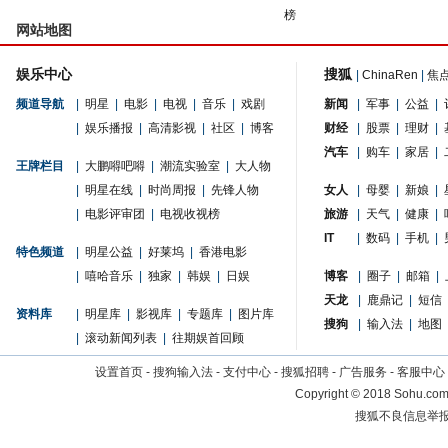
榜
网站地图
娱乐中心
搜狐
|
ChinaRen
|
焦
频道导航
|
明星
|
电影
|
电视
|
音乐
|
戏剧
新闻
|
军事
|
公益
|
|
娱乐播报
|
高清影视
|
社区
|
博客
财经
|
股票
|
理财
|
汽车
|
购车
|
家居
|
王牌栏目
|
大鹏嘚吧嘚
|
潮流实验室
|
大人物
|
明星在线
|
时尚周报
|
先锋人物
女人
|
母婴
|
新娘
|
|
电影评审团
|
电视收视榜
旅游
|
天气
|
健康
|
IT
|
数码
|
手机
|
特色频道
|
明星公益
|
好莱坞
|
香港电影
|
嘻哈音乐
|
独家
|
韩娱
|
日娱
博客
|
圈子
|
邮箱
|
天龙
|
鹿鼎记
|
短信
资料库
|
明星库
|
影视库
|
专题库
|
图片库
搜狗
|
输入法
|
地图
|
滚动新闻列表
|
往期娱首回顾
设置首页
-
搜狗输入法
-
支付中心
-
搜狐招聘
-
广告服务
-
客服中心
Copyright
©
2018 Sohu.com 
搜狐不良信息举