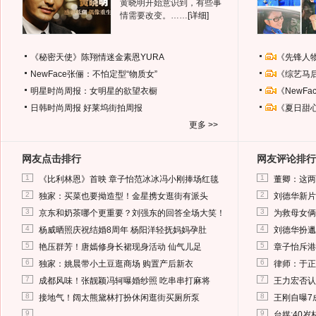
黄晓明开始意识到，有些事
情需要改变。……
[详细]
《秘密天使》陈翔情迷金素恩YURA
《先锋人
NewFace张俪：不怕定型“物质女”
《综艺马
明星时尚周报：女明星的欲望衣橱
《NewF
日韩时尚周报
好莱坞街拍周报
《夏日甜
更多 >>
网友点击排行
网友评论排行
1
1
《比利林恩》首映 章子怡范冰冰冯小刚捧场红毯
董卿：这两
2
2
独家：买菜也要拗造型！金星携女逛街有派头
刘德华新片
3
3
京东和奶茶哪个更重要？刘强东的回答全场大笑！
为救母女俩
4
4
杨威晒照庆祝结婚8周年 杨阳洋轻抚妈妈孕肚
刘德华扮邋
5
5
艳压群芳！唐嫣修身长裙现身活动 仙气儿足
章子怡斥港
6
6
独家：姚晨带小土豆逛商场 购置产后新衣
律师：于正
7
7
成都风味！张靓颖冯轲曝婚纱照 吃串串打麻将
王力宏否认
8
8
接地气！阔太熊黛林打扮休闲逛街买厕所泵
王刚自曝7
9
9
台媒:40