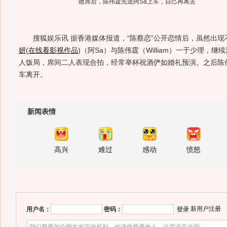
散席后，陈伟霆先送阿Sa上车，自己再离去
搜狐娱乐讯 据香港媒体报道，“陈蔡恋”公开恋情后，虽然出现
妍
(
在线看影视作品
)
（阿Sa）与陈伟霆（William）一于少理，
人饭局，席间二人表现合拍，经常举杯祝酒俨如婚礼预演。之后陈
车离开。
新闻表情
高兴
难过
感动
愤怒
新用户注册
用户名：
密码：