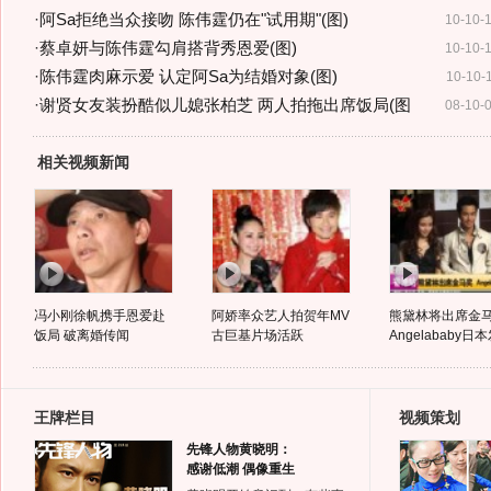
·
阿Sa拒绝当众接吻 陈伟霆仍在"试用期"(图)
10-10-
·
蔡卓妍与陈伟霆勾肩搭背秀恩爱(图)
10-10-
·
陈伟霆肉麻示爱 认定阿Sa为结婚对象(图)
10-10-
·
谢贤女友装扮酷似儿媳张柏芝 两人拍拖出席饭局(图
08-10-
相关视频新闻
冯小刚徐帆携手恩爱赴
阿娇率众艺人拍贺年MV
熊黛林将出席金
饭局 破离婚传闻
古巨基片场活跃
Angelababy日
王牌栏目
视频策划
先锋人物黄晓明：
感谢低潮 偶像重生