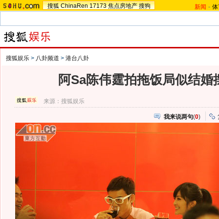
搜狐
ChinaRen
17173
焦点房地产
搜狗
新闻
-
体
搜狐娱乐
>
八卦频道
>
港台八卦
阿Sa陈伟霆拍拖饭局似结婚摆
来源：
搜狐娱乐
我来说两句
(
0
)