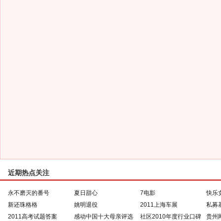
近期热点关注
永不磨灭的番号
夏日甜心
7电影
快乐
新还珠格格
姚明退役
2011上海车展
私募
2011高考试题答案
感动中国十大母亲评选
社区2010年度行业口碑
贵州