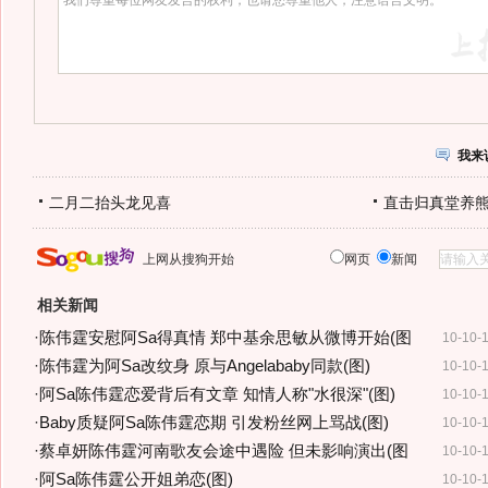
我来
二月二抬头龙见喜
直击归真堂养
上网从搜狗开始
网页
新闻
相关新闻
·
陈伟霆安慰阿Sa得真情 郑中基余思敏从微博开始(图
10-10-
·
陈伟霆为阿Sa改纹身 原与Angelababy同款(图)
10-10-
·
阿Sa陈伟霆恋爱背后有文章 知情人称"水很深"(图)
10-10-
·
Baby质疑阿Sa陈伟霆恋期 引发粉丝网上骂战(图)
10-10-
·
蔡卓妍陈伟霆河南歌友会途中遇险 但未影响演出(图
10-10-
·
阿Sa陈伟霆公开姐弟恋(图)
10-10-