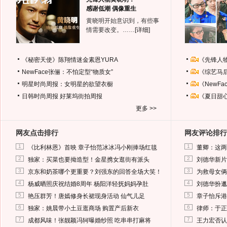
感谢低潮 偶像重生
黄晓明开始意识到，有些事
情需要改变。……
[详细]
《秘密天使》陈翔情迷金素恩YURA
《先锋人
NewFace张俪：不怕定型“物质女”
《综艺马
明星时尚周报：女明星的欲望衣橱
《NewF
日韩时尚周报
好莱坞街拍周报
《夏日甜
更多 >>
网友点击排行
网友评论排行
1
1
《比利林恩》首映 章子怡范冰冰冯小刚捧场红毯
董卿：这两
2
2
独家：买菜也要拗造型！金星携女逛街有派头
刘德华新片
3
3
京东和奶茶哪个更重要？刘强东的回答全场大笑！
为救母女俩
4
4
杨威晒照庆祝结婚8周年 杨阳洋轻抚妈妈孕肚
刘德华扮邋
5
5
艳压群芳！唐嫣修身长裙现身活动 仙气儿足
章子怡斥港
6
6
独家：姚晨带小土豆逛商场 购置产后新衣
律师：于正
7
7
成都风味！张靓颖冯轲曝婚纱照 吃串串打麻将
王力宏否认