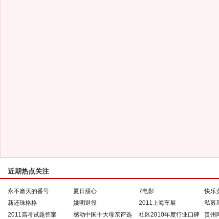
近期热点关注
永不磨灭的番号
夏日甜心
7电影
快乐
新还珠格格
姚明退役
2011上海车展
私募
2011高考试题答案
感动中国十大母亲评选
社区2010年度行业口碑
贵州