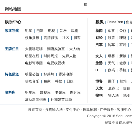
榜
网站地图
娱乐中心
搜狐
|
ChinaRen
|
焦
频道导航
|
明星
|
电影
|
电视
|
音乐
|
戏剧
新闻
|
军事
|
公益
|
|
娱乐播报
|
高清影视
|
社区
|
博客
财经
|
股票
|
理财
|
汽车
|
购车
|
家居
|
王牌栏目
|
大鹏嘚吧嘚
|
潮流实验室
|
大人物
|
明星在线
|
时尚周报
|
先锋人物
女人
|
母婴
|
新娘
|
|
电影评审团
|
电视收视榜
旅游
|
天气
|
健康
|
IT
|
数码
|
手机
|
特色频道
|
明星公益
|
好莱坞
|
香港电影
|
嘻哈音乐
|
独家
|
韩娱
|
日娱
博客
|
圈子
|
邮箱
|
天龙
|
鹿鼎记
|
短信
资料库
|
明星库
|
影视库
|
专题库
|
图片库
搜狗
|
输入法
|
地图
|
滚动新闻列表
|
往期娱首回顾
设置首页
-
搜狗输入法
-
支付中心
-
搜狐招聘
-
广告服务
-
客服中心
Copyright
©
2018 Sohu.com 
搜狐不良信息举