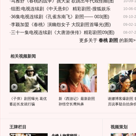
·
马雅舒《春桃的战争》挑大梁 欲跳出年代戏怪圈(图
10-09-
·
组图:电视连续剧《中天悬剑》 精彩剧照-搜狐娱乐
10-06-
·
36集电视连续剧《孔雀东南飞》剧照—— 003(图)
09-10-
·
李颖加盟《春桃》演幽怨女子 大院剧照首曝光(图)
09-02-
·
三十一集电视连续剧《大唐游侠传》精彩剧照09(图)
08-07-
更多关于
春桃 剧照
的新闻>
相关视频新闻
《子弹》剧照曝光 葛优
新《西游记》最新剧照
谢娜博客爆剧照 
蓄起长发就行骗
孙悟空长鹰钩鼻
员说事疑自抬身
王牌栏目
视频策划
先锋人物黄晓明：