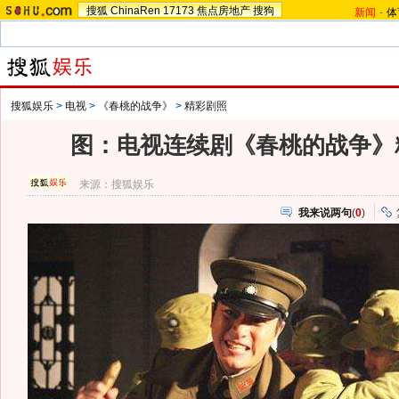
搜狐
ChinaRen
17173
焦点房地产
搜狗
新闻
-
体
搜狐娱乐
>
电视
>
《春桃的战争》
>
精彩剧照
图：电视连续剧《春桃的战争》精彩
来源：
搜狐娱乐
我来说两句
(
0
)