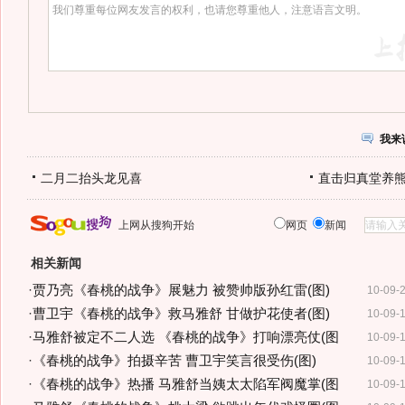
我来
二月二抬头龙见喜
直击归真堂养
上网从搜狗开始
网页
新闻
相关新闻
·
贾乃亮《春桃的战争》展魅力 被赞帅版孙红雷(图)
10-09-
·
曹卫宇《春桃的战争》救马雅舒 甘做护花使者(图)
10-09-
·
马雅舒被定不二人选 《春桃的战争》打响漂亮仗(图
10-09-
·
《春桃的战争》拍摄辛苦 曹卫宇笑言很受伤(图)
10-09-
·
《春桃的战争》热播 马雅舒当姨太太陷军阀魔掌(图
10-09-