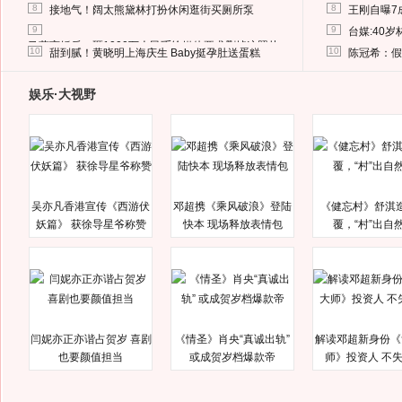
8
8
接地气！阔太熊黛林打扮休闲逛街买厕所泵
王刚自曝7
9
9
台媒:40
马蓉离婚后，砸1000万人民币给媒体要求删掉这照片
10
10
甜到腻！黄晓明上海庆生 Baby挺孕肚送蛋糕
陈冠希：假
娱乐·大视野
吴亦凡香港宣传《西游伏
邓超携《乘风破浪》登陆
《健忘村》舒淇
妖篇》 获徐导星爷称赞
快本 现场释放表情包
覆，“村”出自
闫妮亦正亦谐占贺岁 喜剧
《情圣》肖央“真诚出轨”
解读邓超新身份《
也要颜值担当
或成贺岁档爆款帝
师》投资人 不