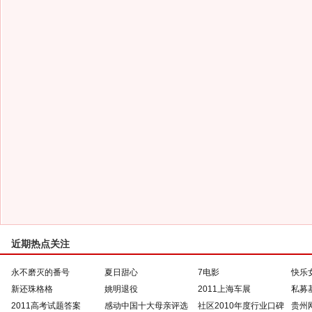
近期热点关注
永不磨灭的番号
夏日甜心
7电影
快乐
新还珠格格
姚明退役
2011上海车展
私募
2011高考试题答案
感动中国十大母亲评选
社区2010年度行业口碑
贵州