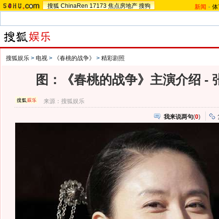
搜狐
ChinaRen
17173
焦点房地产
搜狗
新闻
-
体
搜狐娱乐
>
电视
>
《春桃的战争》
>
精彩剧照
图：《春桃的战争》主演介绍 - 
来源：
搜狐娱乐
我来说两句
(
0
)