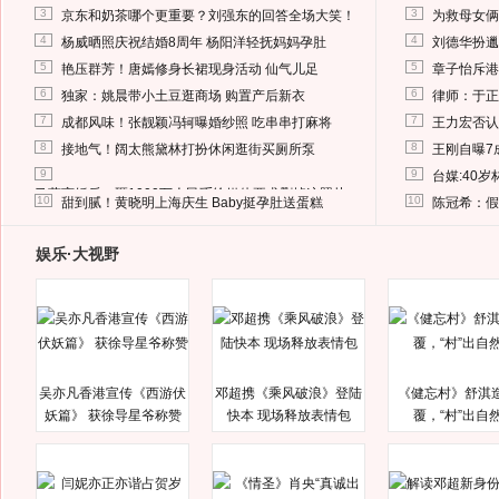
3
3
京东和奶茶哪个更重要？刘强东的回答全场大笑！
为救母女俩
4
4
杨威晒照庆祝结婚8周年 杨阳洋轻抚妈妈孕肚
刘德华扮邋
5
5
艳压群芳！唐嫣修身长裙现身活动 仙气儿足
章子怡斥港
6
6
独家：姚晨带小土豆逛商场 购置产后新衣
律师：于正
7
7
成都风味！张靓颖冯轲曝婚纱照 吃串串打麻将
王力宏否认
8
8
接地气！阔太熊黛林打扮休闲逛街买厕所泵
王刚自曝7
9
9
台媒:40
马蓉离婚后，砸1000万人民币给媒体要求删掉这照片
10
10
甜到腻！黄晓明上海庆生 Baby挺孕肚送蛋糕
陈冠希：假
娱乐·大视野
吴亦凡香港宣传《西游伏
邓超携《乘风破浪》登陆
《健忘村》舒淇
妖篇》 获徐导星爷称赞
快本 现场释放表情包
覆，“村”出自