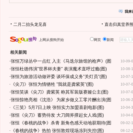
我来
二月二抬头龙见喜
直击归真堂养
上网从搜狗开始
网页
新闻
相关新闻
·
张恒万绿丛中一点红 入主《马迭尔旅馆的枪声》(图
10-09-
·
张恒杜德伟演"世界杯夫妻" 表演魔术直呼过瘾(图)
10-08-
·
张恒为旅游活动做评委 谈环保成义务"关灯员"(图)
10-07-
·
《尖刀》张恒为情牺牲 "我就是龚紫英"(图)
10-07-
·
张恒笑谈《尖刀》龚紫英 称其军装版赛娅公主(图)
10-07-
·
张恒惊艳亮相《沈浩》 为家乡做义工零片酬出演(图
10-06-
·
《三笑》5月7日上映 张恒实力加盟喜剧电影(图)
10-04-
·
张恒《尖刀》蓄势待发 大刀阔斧撑起女人戏(图)
10-04-
·
张恒《春桃的战争》杀青 新角色感天动地获期待(图
09-02-
·
《春桃的战争》热拍 张恒敦煌现场冻到失控(图)
08-12-