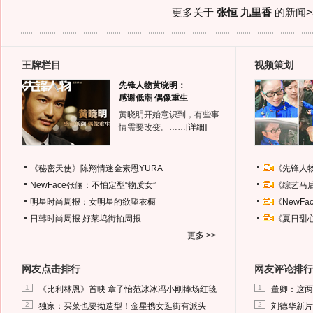
更多关于
张恒 九里香
的新闻>
王牌栏目
视频策划
先锋人物黄晓明：
感谢低潮 偶像重生
黄晓明开始意识到，有些事
情需要改变。……
[详细]
《秘密天使》陈翔情迷金素恩YURA
《先锋人
NewFace张俪：不怕定型“物质女”
《综艺马
明星时尚周报：女明星的欲望衣橱
《NewF
日韩时尚周报
好莱坞街拍周报
《夏日甜
更多 >>
网友点击排行
网友评论排行
1
1
《比利林恩》首映 章子怡范冰冰冯小刚捧场红毯
董卿：这两
2
2
独家：买菜也要拗造型！金星携女逛街有派头
刘德华新片