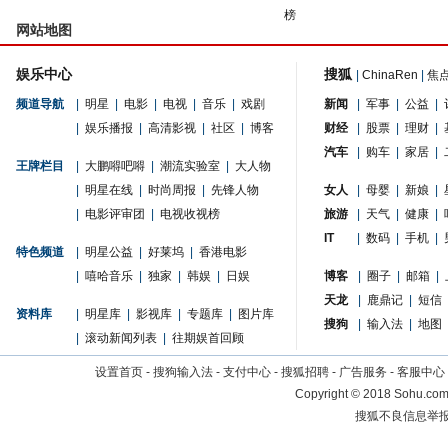
榜
网站地图
娱乐中心
搜狐
|
ChinaRen
|
焦
频道导航
|
明星
|
电影
|
电视
|
音乐
|
戏剧
新闻
|
军事
|
公益
|
|
娱乐播报
|
高清影视
|
社区
|
博客
财经
|
股票
|
理财
|
汽车
|
购车
|
家居
|
王牌栏目
|
大鹏嘚吧嘚
|
潮流实验室
|
大人物
|
明星在线
|
时尚周报
|
先锋人物
女人
|
母婴
|
新娘
|
|
电影评审团
|
电视收视榜
旅游
|
天气
|
健康
|
IT
|
数码
|
手机
|
特色频道
|
明星公益
|
好莱坞
|
香港电影
|
嘻哈音乐
|
独家
|
韩娱
|
日娱
博客
|
圈子
|
邮箱
|
天龙
|
鹿鼎记
|
短信
资料库
|
明星库
|
影视库
|
专题库
|
图片库
搜狗
|
输入法
|
地图
|
滚动新闻列表
|
往期娱首回顾
设置首页
-
搜狗输入法
-
支付中心
-
搜狐招聘
-
广告服务
-
客服中心
Copyright
©
2018 Sohu.com 
搜狐不良信息举