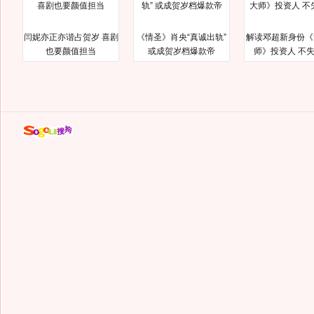
闫妮亦正亦谐占贺岁 喜剧
《情圣》肖央“真诚出轨”
解读邓超新身份《
也要颜值担当
或成贺岁档爆款帝
师》投资人 不