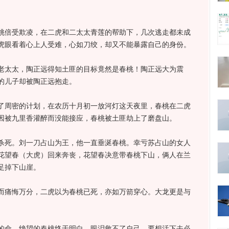
倍受欺凌，在二虎和二太太青莲的帮助下，几次逃走都未成
虎眼看着心上人受难，心如刀绞，却又不能暴露自己的身份。
太太，陶正远得知土匪的目标竟然是春桃！陶正远大为震
的儿子却被陶正远抱走。
周密的计划，在农历十月初一放河灯这天夜里，春桃在二虎
因被九里香灌醉而没能接应，春桃被土匪劫上了磨盘山。
死。刘一刀占山为王，他一直垂涎春桃。幸亏苏占山的女人
花望春（大虎）回来奔丧，花望春决意带春桃下山，俩人在兰
足掉下山崖。
痛悔万分，二虎以为春桃已死，亦如万箭穿心。大龙更是与
命。绝望的春桃终于明白，眼泪救不了自己，要想活下去必