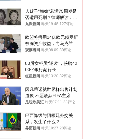
人贩子“梅姨”若满75周岁是
否适用死刑？律师解读：很
大概率不会被判处死刑
九派新闻
昨天19:48
127评论
欧盟将挪用14亿欧元俄罗斯
被冻资产收益，向乌克兰提
供援助
观察者网
昨天08:09
30评论
80后女柜员“逆袭”，获聘42
00亿银行副行长
红星新闻
昨天13:20
32评论
因凡蒂诺就世界杯出售计划
道歉 不愿放弃FIFA主席职
位
足坛欧美汇
昨天07:11
33评论
巴西降级与阿根廷外交关
系，发生了什么？
界面新闻
昨天10:27
28评论