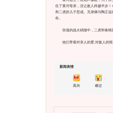
住了黄河母亲，没让敌人跨越半步！
和二虎的儿子思成。兄弟俩与陶正远
命。
弥漫的战火硝烟中，二虎和春桃紧
他们带着对亲人的爱,对敌人的恨,
新闻表情
高兴
难过