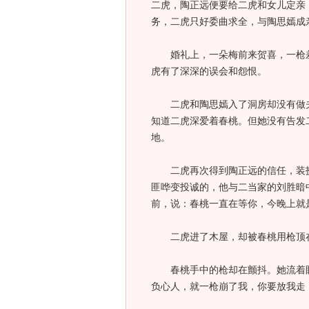
二虎，陶正远便要给二虎和女儿定亲
务，二虎只好委曲求全，与陶思嫣成
婚礼上，一朵梅前来贺喜，一枪差
虎有了深深的误会和怨恨。
二虎和陶思嫣入了洞房却没有做夫
知道二虎深爱着春桃。但她没有告发
地。
二虎再次得到陶正远的信任，装扮
匪哗变投诚的，他与二当家的刘胜暗
前，说：春桃一直在等你，今晚上就
二虎进了木屋，却被春桃用枪顶
春桃手中的枪却在颤抖。她流着眼
负心人，就一枪崩了我，你要放我走