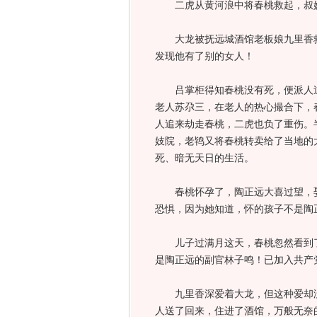
二虎从黄河浪中将春桃救起，叔嫂
大龙被抚远城酒馆老板娘九里香救
发现他有了别的女人！
吕掌柜得知春桃没有死，便派人过
老人苏尕三，在老人的热心撮合下，
人追来劫走春桃，二虎也负了重伤。
妓院，老鸨又将春桃转卖给了当地的
死、暗无天日的生活。
春桃怀孕了，陶正远大喜过望，娶
恐惧，因为她知道，怀的孩子不是陶
儿子过满月这天，春桃忽然看到了
是陶正远的副官林子鸣！已加入共产
九里香深爱着大龙，但这种爱却没
人送了回来，住进了酒馆，万般无奈