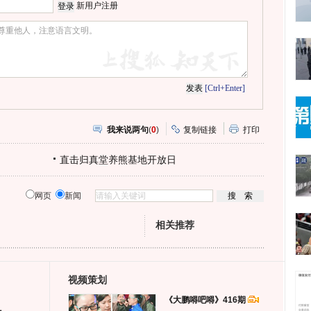
网
瓣
爱
新用户注册
分
享
[Ctrl+Enter]
我来说两句
(
0
)
复制链接
打印
直击归真堂养熊基地开放日
网页
新闻
相关推荐
视频策划
《大鹏嘚吧嘚》416期