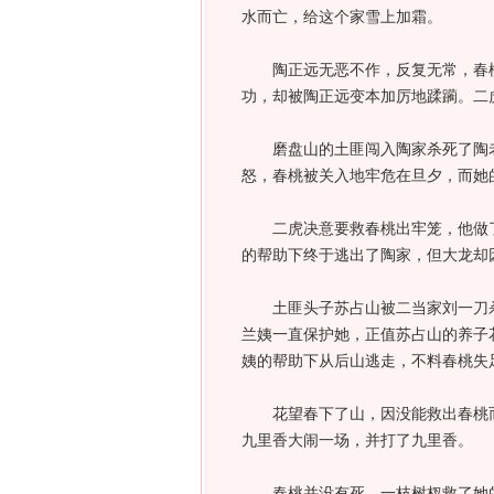
水而亡，给这个家雪上加霜。
陶正远无恶不作，反复无常，春桃
功，却被陶正远变本加厉地蹂躏。二
磨盘山的土匪闯入陶家杀死了陶老
怒，春桃被关入地牢危在旦夕，而她
二虎决意要救春桃出牢笼，他做了
的帮助下终于逃出了陶家，但大龙却
土匪头子苏占山被二当家刘一刀杀
兰姨一直保护她，正值苏占山的养子
姨的帮助下从后山逃走，不料春桃失
花望春下了山，因没能救出春桃而
九里香大闹一场，并打了九里香。
春桃并没有死，一枝树杈救了她的