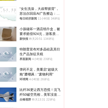
“女生洗澡，大叔帮搓背”，
苏泊尔回应AI广告擦边：视
频全下架，已强化内容管理
每日经济新闻
11小时前
34评论
与审核
小孩碰坏一酒店纸巾盒，被
要求赔偿924元，游客质疑
酒店房客物品超高标价，市
新快报
昨天20:51
134评论
监部门：不违规
特朗普宣布对多晶硅及其衍
生产品加征关税
界面新闻
4小时前
23评论
弹药不足，美重启“超级大
炮”遭嘲讽：“废物利用”
环球网
4小时前
26评论
比歼36更让西方恐慌！沈飞
歼50破空亮相，美军没攻克
的技术被拿下
尖锋视野
昨天13:31
22评论