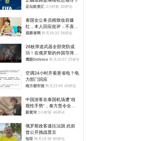
正确道路是继续在您领导下
足坛欧美汇
3小时前
30评论
泰国女公务员精致妆容爆
红，本人回应批评：不喜欢
就别看
观察者网
昨天18:32
58评论
28枚弹道武器全部突防成
功！在俄罗斯的外国导弹发
射车都是合法打击目标
鹰眼Defence
昨天16:07
25评论
空调24小时开着更省电？电
力部门回应
南方都市报
昨天23:45
40评论
中国游客在泰国机场遭“歧
视性手势”，泰方责令全面
调查，对责任人采取最严厉
新黄河
2小时前
46评论
处分
俄罗斯政客逃往法国 此前
曾公开挑战普京
知世
昨天18:38
90评论