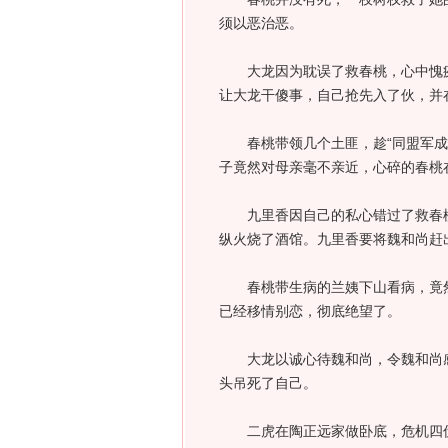
须以恶治恶。
大龙因为耽误了救春桃，心中愧疚
让大龙干傻事，自己抢先入了伙，并
春桃带领几个土匪，趁“同盟军成立
子竟然对母亲毫不亲近，心碎的春桃
九里香因自己的私心错过了救春桃
纵火烧了酒馆。九里香要将魏和尚赶
春桃带生病的兰姨下山看病，竟然
已经移情别恋，彻底绝望了。
大龙以诚心待魏和尚，令魏和尚感
头吊死了自己。
二虎在陶正远家做卧底，危机四伏