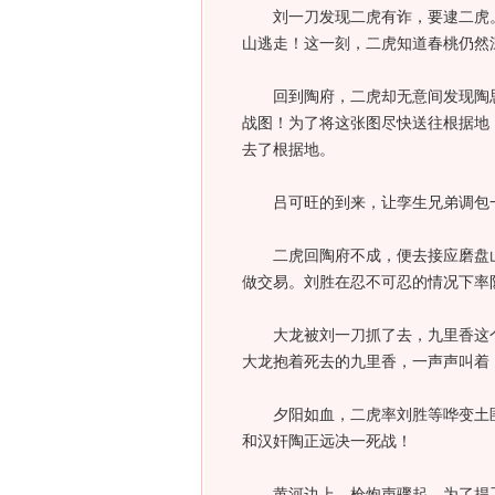
刘一刀发现二虎有诈，要逮二虎。
山逃走！这一刻，二虎知道春桃仍然
回到陶府，二虎却无意间发现陶思
战图！为了将这张图尽快送往根据地
去了根据地。
吕可旺的到来，让孪生兄弟调包一
二虎回陶府不成，便去接应磨盘山
做交易。刘胜在忍不可忍的情况下率
大龙被刘一刀抓了去，九里香这个
大龙抱着死去的九里香，一声声叫着
夕阳如血，二虎率刘胜等哗变土匪
和汉奸陶正远决一死战！
黄河边上，枪炮声骤起，为了捍卫