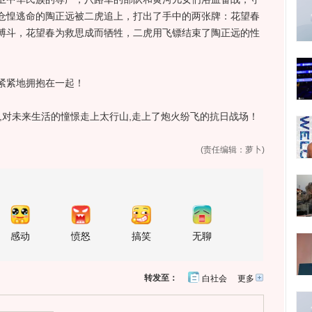
仓惶逃命的陶正远被二虎追上，打出了手中的两张牌：花望春
搏斗，花望春为救思成而牺牲，二虎用飞镖结束了陶正远的性
紧地拥抱在一起！
对未来生活的憧憬走上太行山,走上了炮火纷飞的抗日战场！
(责任编辑：萝卜)
感动
愤怒
搞笑
无聊
转发至：
白社会
更多
开
心
人
网
人
豆