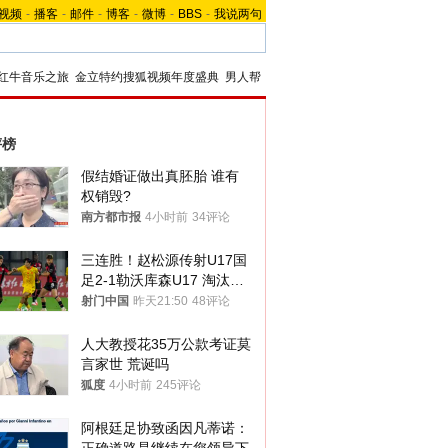
视频
-
播客
-
邮件
-
博客
-
微博
-
BBS
-
我说两句
红牛音乐之旅
金立特约搜狐视频年度盛典
男人帮
评榜
假结婚证做出真胚胎 谁有
权销毁?
南方都市报
4小时前
34评论
三连胜！赵松源传射U17国
足2-1勒沃库森U17 淘汰赛
将战河床
射门中国
昨天21:50
48评论
人大教授花35万公款考证莫
言家世 荒诞吗
狐度
4小时前
245评论
阿根廷足协致函因凡蒂诺：