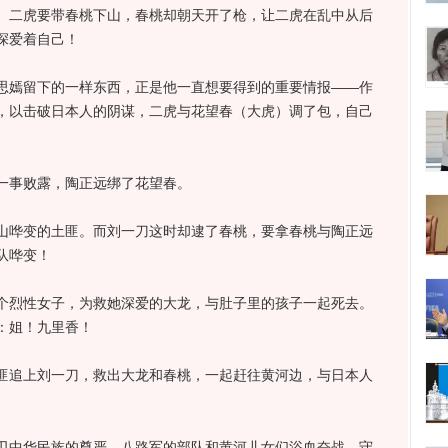
二虎要带春桃下山，春桃却朝天开了枪，让二虎在乱中从后
深爱着自己！
嫣留下的一样东西，正是他一直想要得到的重要情报——作
，以击破日本人的阴谋，二虎与花望春（大虎）调了包，自己
事败露，陶正远绑了花望春。
哗变的土匪。而刘一刀这时却逮了春桃，要拿春桃与陶正远
队哗变！
烈性女子，为救她深爱的大龙，与肚子里的孩子一起死去。
：姐！九里香！
追上刘一刀，救出大龙和春桃，一起赶往黄河边，与日本人
中华民族的尊严，八路军的部队和黄河儿女们浴血奋战，守