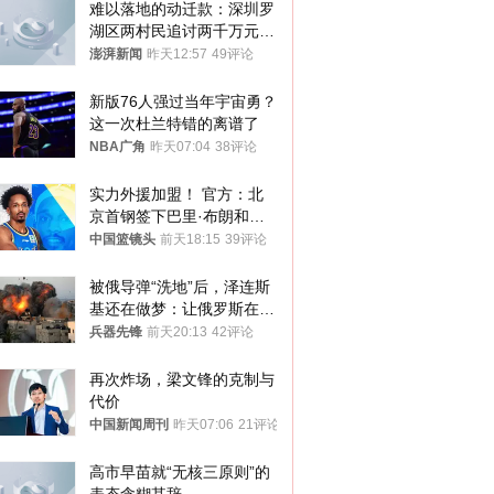
难以落地的动迁款：深圳罗
湖区两村民追讨两千万元动
迁款八年未果
澎湃新闻
昨天12:57
49评论
新版76人强过当年宇宙勇？
这一次杜兰特错的离谱了
NBA广角
昨天07:04
38评论
实力外援加盟！ 官方：北
京首钢签下巴里·布朗和桑
普森
中国篮镜头
前天18:15
39评论
被俄导弹“洗地”后，泽连斯
基还在做梦：让俄罗斯在冬
季前求和？
兵器先锋
前天20:13
42评论
再次炸场，梁文锋的克制与
代价
中国新闻周刊
昨天07:06
21评论
高市早苗就“无核三原则”的