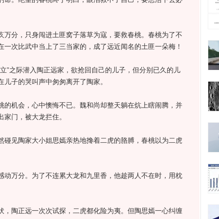
万分，只身闯进土匪窝子落草为寇，要救春桃。春桃为了不
在一次比武中当上了三当家的，成了远近闻名的土匪一朵梅！
”之际潜入陶正远家，欲抢回自己的儿子，但分别已久的儿
在儿子的哭叫声中匆匆离开了陶家。
的机会，心中懊悔不已。魏和尚却整天躺在炕上瞎闹腾，并
出家门，被大龙拦住。
碰见陶家大小姐思嫣亲热地搀着二虎的胳膊，春桃以为二虎
动万分。为了不连累大龙和九里香，他趁两人不在时，用枕
，陶正远一次次试探，二虎都化险为夷。但陶思嫣一心纠缠