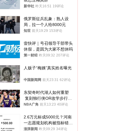
表态含糊其辞
新华社
昨天16:51
19评论
俄罗斯征兵乱象：熟人设
局，拉一个人给8000元
知世
前天19:29
153评论
壹快评｜号召领导干部带头
休假，是因为大家不想休吗
第一财经
昨天09:32
207评论
人贩子“梅姨”真实姓名曝光
中国新闻网
前天23:31
62评论
东契奇时代湖人如何重塑
 复刻独行侠OR改学步行
者？
NBA广角
前天13:23
40评论
2.6万元标成5000元？河南
一志愿规划机构被指标错学
费致考生复读
澎湃新闻
昨天09:29
34评论