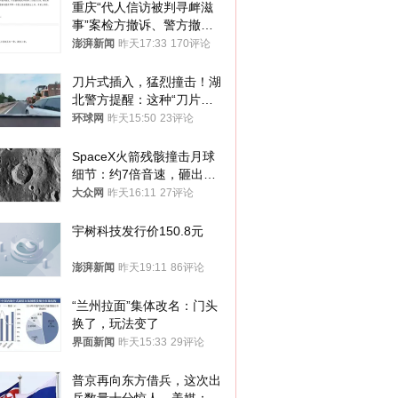
重庆“代人信访被判寻衅滋
事”案检方撤诉、警方撤
案，两被告人获国赔
澎湃新闻
昨天17:33
170评论
刀片式插入，猛烈撞击！湖
北警方提醒：这种“刀片超
车”，太危险了
环球网
昨天15:50
23评论
SpaceX火箭残骸撞击月球
细节：约7倍音速，砸出直
径约30米撞击坑
大众网
昨天16:11
27评论
宇树科技发行价150.8元
澎湃新闻
昨天19:11
86评论
“兰州拉面”集体改名：门头
换了，玩法变了
界面新闻
昨天15:33
29评论
普京再向东方借兵，这次出