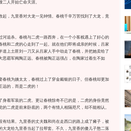
二人开始亡命天涯。
起，九里香对大龙一见钟情。春桃千辛万苦找到了大龙，竟
河追杀。春桃与二虎一路西奔，在一个小客栈遇上了好心的
春桃和二虎的心走到了一起。就在他们即将成亲的时候，吕家
半道上土匪刘一刀又从吕家人手中劫走了春桃，并把她卖给了
大恶霸军阀陶正远。春桃被陶正远强占，在陶家过着生不如
春桃为姨太太，春桃过上了穿金戴银的日子。但春桃却更加
正远的，而是二虎的！
身着军装的二虎。更让春桃惊奇不已的是，二虎的身份竟然
党的二虎是前来卧底的，两个有情人相隔咫尺，却不能相认。
有结果。九里香的丈夫魏和尚在走西口的路上成了瘫子，被
的大龙给九里香当起了拉帮套。不久，九里香的傻儿子憨二落