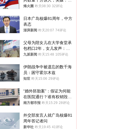
兵数量十分惊人，美媒：俄
朝要动真格？
烽火菌
昨天08:30
32评论
日本广岛核爆81周年，中方
表态
澎湃新闻
昨天20:07
74评论
父母为陪女儿在大学食堂承
包档口2年，女儿发声：初
衷是为了陪伴，毕业后将不
九派新闻
昨天15:48
105评论
再营业
伊朗战争中被遗忘的数千海
员：困守霍尔木兹
知世
昨天15:06
29评论
“婚外胚胎案”：假证为何能
在医院通行？谁有权销毁胚
胎？
南方都市报
昨天15:29
28评论
外交部发言人就广岛核爆81
周年答记者问
新华社
昨天19:45
41评论