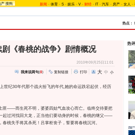
地产
搜狗
新闻
-
体育
-
S
-
娱乐
-
V
-
财经
-
IT
-
汽车
-
房产
-
女人
-
热点：
热
续剧《春桃的战争》剧情概况
2010年09月25日11:01
大
中
我来说两句
(
0
)
复制链接
打印
小
世纪30年代那个战火纷飞的年代,她的命运跌宕起伏，经历
匪——而生死不明，婆婆四姑气血攻心而亡。临终交待要把
一起过河找回大龙，正当他们要动身的时候，春桃的继父——
，春桃失手将其杀死！吕掌柜丧子，誓要将春桃沉河。