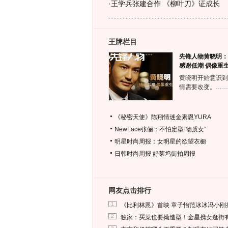
·
王学兵张建合作 《柳叶刀》证成长
王牌栏目
先锋人物黄晓明：
感谢低潮 偶像重
黄晓明开始意识到
情需要改变。……
《秘密天使》陈翔情迷金素恩YURA
NewFace张俪：不怕定型“物质女”
明星时尚周报：女明星的欲望衣橱
日韩时尚周报
好莱坞街拍周报
网友点击排行
1
《比利林恩》首映 章子怡范冰冰冯小刚
2
独家：买菜也要拗造型！金星携女逛街