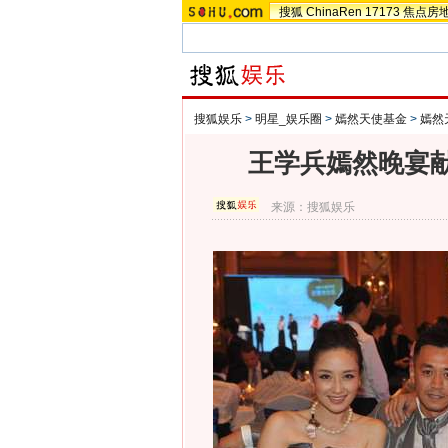
搜狐
ChinaRen
17173
焦点房
搜狐娱乐
>
明星_娱乐圈
>
嫣然天使基金
>
嫣然
王学兵嫣然晚宴献
来源：
搜狐娱乐