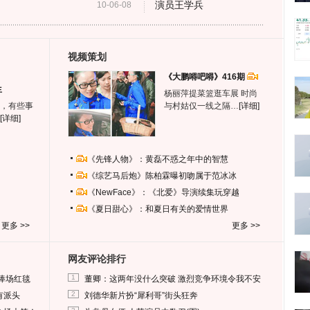
演员王学兵
10-06-08
视频策划
《大鹏嘚吧嘚》416期
生
杨丽萍提菜篮逛车展 时尚
，有些事
与村姑仅一线之隔…
[详细]
[详细]
《先锋人物》：黄磊不惑之年中的智慧
《综艺马后炮》陈柏霖曝初吻属于范冰冰
《NewFace》：《北爱》导演续集玩穿越
《夏日甜心》：和夏日有关的爱情世界
更多 >>
更多 >>
网友评论排行
1
捧场红毯
董卿：这两年没什么突破 激烈竞争环境令我不安
2
有派头
刘德华新片扮“犀利哥”街头狂奔