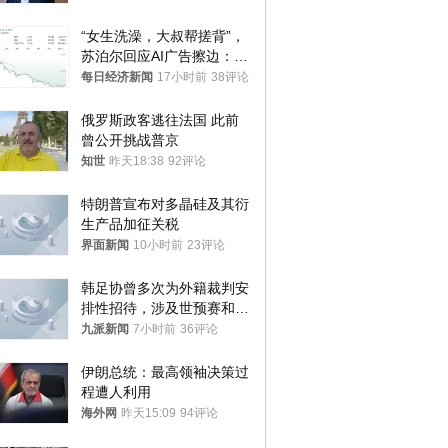
“女生洗澡，大叔帮搓背”，
苏泊尔回应AI广告擦边：视
频全下架，已强化内容管理
每日经济新闻
17小时前
38评论
与审核
俄罗斯政客逃往法国 此前
曾公开挑战普京
知世
昨天18:38
92评论
特朗普宣布对多晶硅及其衍
生产品加征关税
界面新闻
10小时前
23评论
韩足协曾多次为外籍裁判安
排性招待，涉及世预赛和奥
预赛，韩足协回应
九派新闻
7小时前
36评论
伊朗总统：最高领袖决策过
程遭人利用
海外网
昨天15:09
94评论