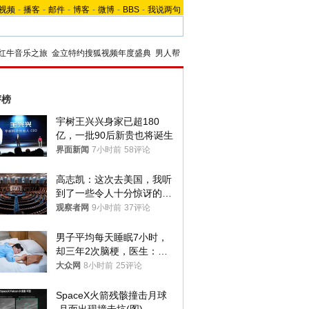
视频
-
播客
-
邮件
-
博客
-
微博
-
BBS
-
我说两句
红牛音乐之旅
金立特约搜狐视频年度盛典
男人帮
评榜
宇树王兴兴身家已超180
亿，一批90后新贵也将诞生
界面新闻
7小时前
58评论
高志凯：这次去美国，我听
到了一些令人十分惊讶的消
息
观察者网
9小时前
37评论
男子平均每天睡眠7小时，
却三年2次脑梗，医生：这
样睡觉更伤身
大众网
8小时前
25评论
SpaceX火箭残骸撞击月球