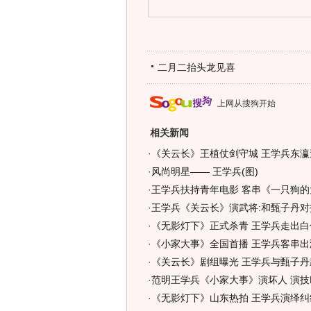
二月二抬头龙见喜
上网从搜狗开始
相关新闻
·
《关云长》王植仗剑守城 王学兵东瀛
·
风尚明星—— 王学兵(图)
·
王学兵扶持青年电影 客串《一只狗的
·
王学兵《关云长》演武将:和甄子丹对
·
《无影灯下》正式杀青 王学兵走出白色
·
《小家大事》全国首播 王学兵客串出
·
《关云长》剧组曝光 王学兵与甄子丹
·
范明王学兵《小家大事》演坏人 演技
·
《无影灯下》山东热拍 王学兵演绎纠结