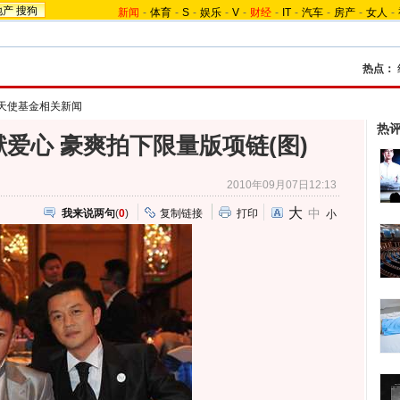
地产
搜狗
新闻
-
体育
-
S
-
娱乐
-
V
-
财经
-
IT
-
汽车
-
房产
-
女人
-
热点：
天使基金相关新闻
热
爱心 豪爽拍下限量版项链(图)
2010年09月07日12:13
大
中
我来说两句
(
0
)
复制链接
打印
小