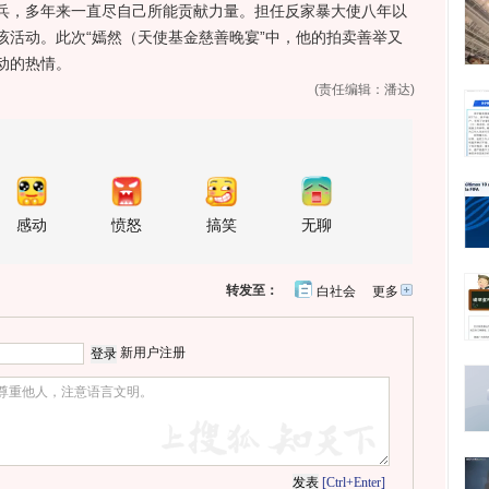
，多年来一直尽自己所能贡献力量。担任反家暴大使八年以
该活动。此次“嫣然（天使基金慈善晚宴”中，他的拍卖善举又
动的热情。
(责任编辑：潘达)
感动
愤怒
搞笑
无聊
转发至：
白社会
更多
开
心
人
网
人
豆
网
瓣
爱
新用户注册
分
享
[Ctrl+Enter]