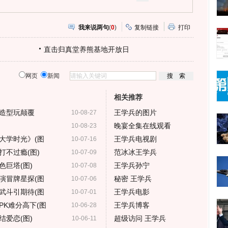
我来说两句
(
0
)
复制链接
打印
直击归真堂养熊基地开放日
网页
新闻
相关推荐
造型玩颠覆
王学兵的图片
10-08-27
晚宴全集在线观看
10-08-23
大学时光》(图
王学兵电视剧
10-07-16
打不过瘾(图)
范冰冰王学兵
10-07-09
巨塔(图)
王学兵孙宁
10-07-08
演冒牌星探(图
秘密 王学兵
10-07-06
武斗引期待(图
王学兵电影
10-07-01
PK难分高下(图
王学兵博客
10-06-28
爱恋(图)
超级访问 王学兵
10-06-11