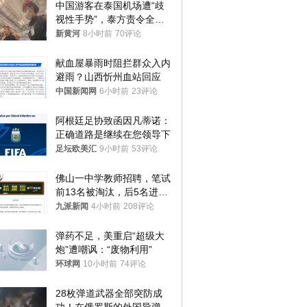
中国游客在泰国机场遭“歧
视性手势”，泰方责令全面
调查，对责任人采取最严厉
新黄河
8小时前
70评论
处分
献血屋暴雨时阻拦群众入内
避雨？山西忻州血站回应
中国新闻网
6小时前
23评论
阿根廷足协致函因凡蒂诺：
正确道路是继续在您领导下
足坛欧美汇
9小时前
53评论
佛山一中学教师招聘，笔试
前13名被淘汰，后5名进体
检，被疑萝卜岗，官方通
九派新闻
4小时前
208评论
报：已叫停
弹药不足，美重启“超级大
炮”遭嘲讽：“废物利用”
环球网
10小时前
74评论
28枚弹道武器全部突防成