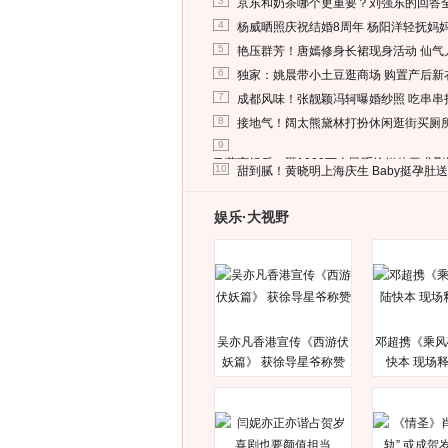
3
京东和奶茶哪个更重要？刘强东的回答
4
杨威晒照庆祝结婚8周年 杨阳洋轻抚妈
5
艳压群芳！唐嫣修身长裙现身活动 仙气
6
独家：姚晨带小土豆逛商场 购置产后新
7
成都风味！张靓颖冯轲曝婚纱照 吃串串
8
接地气！阔太熊黛林打扮休闲逛街买厕
9
马蓉离婚后，砸1000万人民币给媒体要求
10
甜到腻！黄晓明上海庆生 Baby挺孕肚
娱乐·大视野
吴亦凡香港宣传《西游伏
邓超携《乘风
妖篇》 获徐导星爷称赞
快本 现场