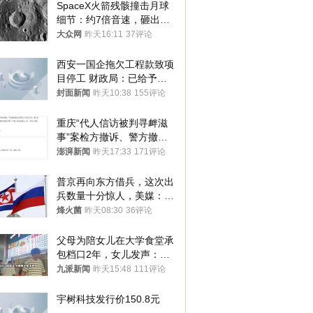
SpaceX火箭残骸撞击月球
细节：约7倍音速，砸出直
径约30米撞击坑
大众网
昨天16:11
37评论
西安一国企拖欠工程款致项
目停工 财政局：已给予处
分，正督促整改
封面新闻
昨天10:38
155评论
重庆“代人信访被判寻衅滋
事”案检方撤诉、警方撤
案，两被告人获国赔
澎湃新闻
昨天17:33
171评论
普京再向东方借兵，这次出
兵数量十分惊人，美媒：俄
朝要动真格？
烽火菌
昨天08:30
36评论
父母为陪女儿在大学食堂承
包档口2年，女儿发声：初
衷是为了陪伴，毕业后将不
九派新闻
昨天15:48
111评论
再营业
宇树科技发行价150.8元