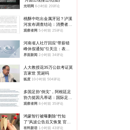
 月面出现撞击坑(图)
光明网
6小时前
20评论
桃酥中吃出金属牙冠？泸溪
河发布调查结论：消费者已
澄清，所发视频情况不属实
观察者网
5小时前
25评论
河南省人社厅回应“带薪错
峰休假通知”引关注：表述
不够准确，待修改后印发
界面新闻
2小时前
34评论
人大教授花35万公款考证莫
言家世 荒诞吗
狐度
10小时前
504评论
多国足协“倒戈”，阿根廷足
协力挺因凡蒂诺：国际足联
今后应继续在其领导下前行
观察者网
8小时前
35评论
鸿蒙智行被曝删除“竹知
了”风波公告后又恢复 官媒
曾力挺：劝华为要大度的，
有料新语
1小时前
43评论