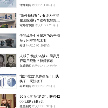
澎湃新闻
昨天19:11
86评论
“婚外胚胎案”：假证为何能
在医院通行？谁有权销毁胚
胎？
南方都市报
昨天15:29
28评论
伊朗战争中被遗忘的数千海
员：困守霍尔木兹
知世
昨天15:06
29评论
人贩子“梅姨”若满75周岁是
否适用死刑？律师解读：很
大概率不会被判处死刑
九派新闻
昨天19:48
145评论
“兰州拉面”集体改名：门头
换了，玩法变了
界面新闻
昨天15:33
29评论
80后女柜员“逆袭”，获聘42
00亿银行副行长
红星新闻
昨天13:20
32评论