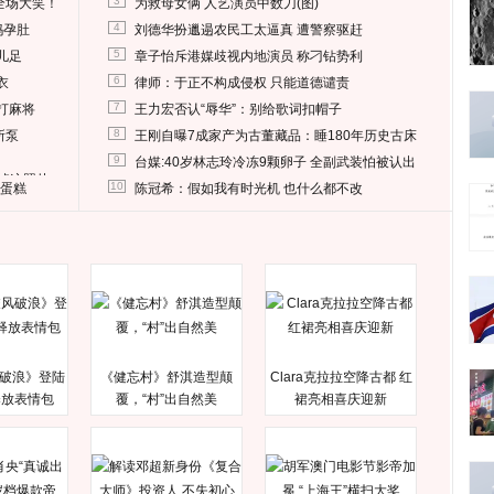
3
全场大笑！
为救母女俩 人艺演员中数刀(图)
4
妈孕肚
刘德华扮邋遢农民工太逼真 遭警察驱赶
5
儿足
章子怡斥港媒歧视内地演员 称刁钻势利
6
衣
律师：于正不构成侵权 只能道德谴责
7
打麻将
王力宏否认“辱华”：别给歌词扣帽子
8
所泵
王刚自曝7成家产为古董藏品：睡180年历史古床
9
台媒:40岁林志玲冷冻9颗卵子 全副武装怕被认出
删掉这照片
10
送蛋糕
陈冠希：假如我有时光机 也什么都不改
破浪》登陆
《健忘村》舒淇造型颠
Clara克拉拉空降古都 红
释放表情包
覆，“村”出自然美
裙亮相喜庆迎新