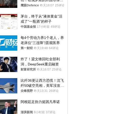
功！在俄罗斯的外国导弹发
射车都是合法打击目标
鹰眼Defence
昨天16:07
25评论
茅台，终于从“液体黄金”活
成了“一瓶酒”的样子
中国基金报
17小时前
49评论
每4个劳动力养1个老人，养
老床位“三连降”|晋观医养
第一财经
昨天19:48
64评论
炸了！梁文锋回吐全部利
润，DeepSeek重启融资
财富研究所
昨天16:07
25评论
比歼36更让西方恐慌！沈飞
歼50破空亮相，美军没攻克
的技术被拿下
尖锋视野
昨天13:31
26评论
阿根廷足协力挺因凡蒂诺
澎湃新闻
8小时前
37评论