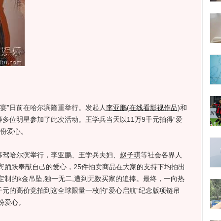
”日前在哈尔滨隆重举行。发起人
李亚鹏
(
在线看影视作品
)
和
等多位明星参加了此次活动。王学兵当天以11万9千元拍得“爱
一份爱心。
驾哈尔滨举行，李亚鹏、王学兵夫妇、
赵子琪
等社会各界人
宾踊跃奉献自己的爱心，25件拍卖商品在大家的支持下均拍出
制的k金吊坠,独一无二,遭到无数买家的追捧。最终，一向热
千元的高价竞拍到这全球限量一枚的“爱心启航”纪念版项链吊
份爱心。