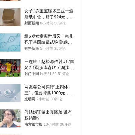
你们适不适合？
女子1岁宝宝碰坏三亚一酒
店纸巾盒，赔了924元，发
帖吐槽后酒店退还一半的
封面新闻
8小时前
58评论
钱，当地市监局回应
继6岁女童离世后又一患儿
死于基因编辑试验 隐瞒一
年才对外披露
有料新语
5小时前
35评论
三连胜！赵松源传射U17国
足2-1勒沃库森U17 淘汰赛
将战河床
射门中国
昨天21:50
51评论
网友曝公司实行“上四休
三”，但要降薪1000元，不
接受只能辞职
光明网
2小时前
38评论
假结婚证做出真胚胎 谁有
权销毁?
南方都市报
10小时前
36评论