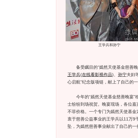
王学兵和孙宁
备受瞩目的“嫣然天使基金慈善晚宴
王学兵
(
在线看影视作品
)
、
孙宁
夫妇
心启航”纪念版项链，献上了自己的
今年的“嫣然天使基金慈善晚宴”移
士纷纷到场祝贺。晚宴现场，各位嘉
不菲价格。一个专门为嫣然天使基金定
衷于慈善公益事业的王学兵以11万9
坠，为嫣然慈善事业献出了自己的一