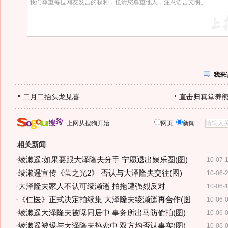
我来
二月二抬头龙见喜
直击归真堂养
上网从搜狗开始
网页
新闻
相关新闻
·
绫濑遥:如果要跟大泽隆夫分手 宁愿退出娱乐圈(图)
10-07-
·
绫濑遥宣传《萤之光2》 否认与大泽隆夫交往(图)
10-06-
·
大泽隆夫家人不认可绫濑遥 拍拖遭强烈反对
10-06-
·
《仁医》正式决定拍续集 大泽隆夫绫濑遥再合作(图
10-06-
·
绫濑遥大泽隆夫被曝同居中 事务所出马防偷拍(图)
10-06-
·
绫濑遥被爆与大泽隆夫热恋中 双方均否认事实(图)
10-06-