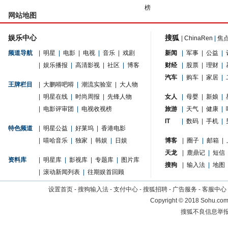
榜
网站地图
娱乐中心
搜狐
|
ChinaRen
|
焦
频道导航
|
明星
|
电影
|
电视
|
音乐
|
戏剧
新闻
|
军事
|
公益
|
|
娱乐播报
|
高清影视
|
社区
|
博客
财经
|
股票
|
理财
|
汽车
|
购车
|
家居
|
王牌栏目
|
大鹏嘚吧嘚
|
潮流实验室
|
大人物
|
明星在线
|
时尚周报
|
先锋人物
女人
|
母婴
|
新娘
|
|
电影评审团
|
电视收视榜
旅游
|
天气
|
健康
|
IT
|
数码
|
手机
|
特色频道
|
明星公益
|
好莱坞
|
香港电影
|
嘻哈音乐
|
独家
|
韩娱
|
日娱
博客
|
圈子
|
邮箱
|
天龙
|
鹿鼎记
|
短信
资料库
|
明星库
|
影视库
|
专题库
|
图片库
搜狗
|
输入法
|
地图
|
滚动新闻列表
|
往期娱首回顾
设置首页
-
搜狗输入法
-
支付中心
-
搜狐招聘
-
广告服务
-
客服中心
Copyright
©
2018 Sohu.com 
搜狐不良信息举