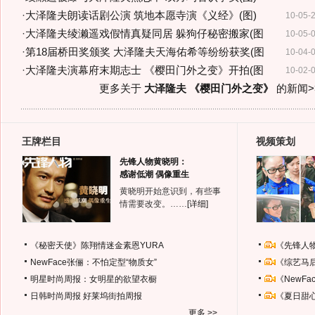
·
大泽隆夫朗读话剧公演 筑地本愿寺演《义经》(图)
10-05-
·
大泽隆夫绫濑遥戏假情真疑同居 躲狗仔秘密搬家(图
10-05-
·
第18届桥田奖颁奖 大泽隆夫天海佑希等纷纷获奖(图
10-04-
·
大泽隆夫演幕府末期志士 《樱田门外之变》开拍(图
10-02-
更多关于
大泽隆夫 《樱田门外之变》
的新闻>
王牌栏目
视频策划
先锋人物黄晓明：
感谢低潮 偶像重生
黄晓明开始意识到，有些事
情需要改变。……
[详细]
《秘密天使》陈翔情迷金素恩YURA
《先锋人
NewFace张俪：不怕定型“物质女”
《综艺马
明星时尚周报：女明星的欲望衣橱
《NewF
日韩时尚周报
好莱坞街拍周报
《夏日甜
更多 >>