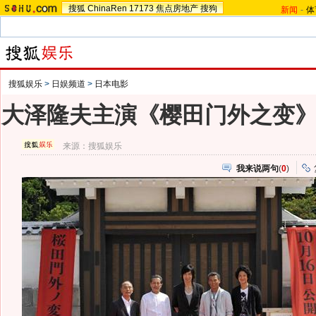
搜狐
ChinaRen
17173
焦点房地产
搜狗
新闻
-
体
搜狐娱乐
>
日娱频道
>
日本电影
大泽隆夫主演《樱田门外之变
来源：
搜狐娱乐
我来说两句
(
0
)