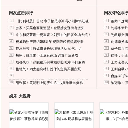
网友点击排行
网友评论排行
1
1
《比利林恩》首映 章子怡范冰冰冯小刚捧场红毯
董卿：这两
2
2
独家：买菜也要拗造型！金星携女逛街有派头
刘德华新片
3
3
京东和奶茶哪个更重要？刘强东的回答全场大笑！
为救母女俩
4
4
杨威晒照庆祝结婚8周年 杨阳洋轻抚妈妈孕肚
刘德华扮邋
5
5
艳压群芳！唐嫣修身长裙现身活动 仙气儿足
章子怡斥港
6
6
独家：姚晨带小土豆逛商场 购置产后新衣
律师：于正
7
7
成都风味！张靓颖冯轲曝婚纱照 吃串串打麻将
王力宏否认
8
8
接地气！阔太熊黛林打扮休闲逛街买厕所泵
王刚自曝7
9
9
台媒:40
马蓉离婚后，砸1000万人民币给媒体要求删掉这照片
10
10
甜到腻！黄晓明上海庆生 Baby挺孕肚送蛋糕
陈冠希：假
娱乐·大视野