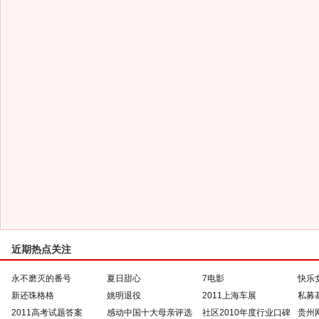
近期热点关注
永不磨灭的番号
夏日甜心
7电影
快乐
新还珠格格
姚明退役
2011上海车展
私募
2011高考试题答案
感动中国十大母亲评选
社区2010年度行业口碑
贵州