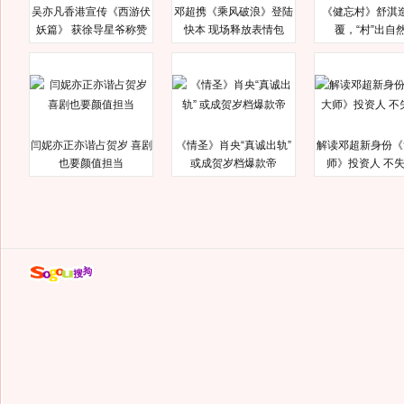
吴亦凡香港宣传《西游伏
邓超携《乘风破浪》登陆
《健忘村》舒淇
妖篇》 获徐导星爷称赞
快本 现场释放表情包
覆，“村”出自
闫妮亦正亦谐占贺岁 喜剧
《情圣》肖央“真诚出轨”
解读邓超新身份《
也要颜值担当
或成贺岁档爆款帝
师》投资人 不