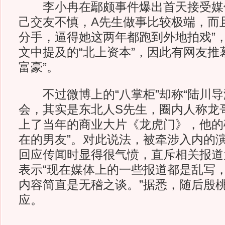
李小冉在鄢颇事件爆出首天接受媒体
己交友不慎，A先生做事比较极端，而
分手，逼得她这两年都跑到外地拍戏”
文中提及的“北上资本”，因此有网友推
富豪”。
不过微博上的“八掌柜”却称“陆川导
会，其实是东北人S先生，圈内人称龙
上了当年的商业大片《龙虎门》，他的
在的男友”。对此说法，被牵涉入内的
回应传闻时显得很气愤，直斥相关报道为
表示“现在媒体上的一些报道都是乱写
内容简直是无稽之谈。”据悉，随后殷
应。