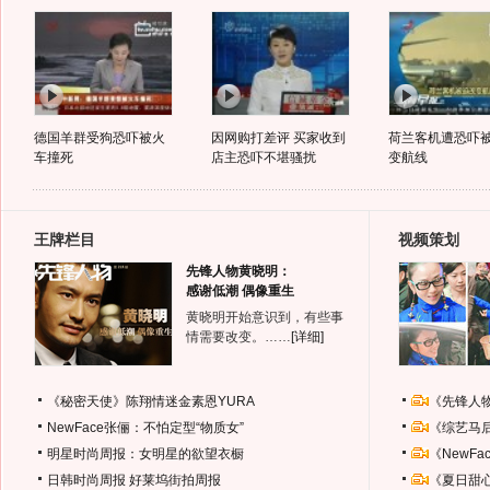
德国羊群受狗恐吓被火
因网购打差评 买家收到
荷兰客机遭恐吓
车撞死
店主恐吓不堪骚扰
变航线
王牌栏目
视频策划
先锋人物黄晓明：
感谢低潮 偶像重生
黄晓明开始意识到，有些事
情需要改变。……
[详细]
《秘密天使》陈翔情迷金素恩YURA
《先锋人
NewFace张俪：不怕定型“物质女”
《综艺马
明星时尚周报：女明星的欲望衣橱
《NewF
日韩时尚周报
好莱坞街拍周报
《夏日甜