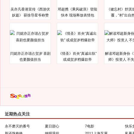
吴亦凡香港宣传《西游伏
邓超携《乘风破浪》登陆
《健忘村》舒淇
妖篇》 获徐导星爷称赞
快本 现场释放表情包
覆，“村”出自
闫妮亦正亦谐占贺岁 喜剧
《情圣》肖央“真诚出轨”
解读邓超新身份《
也要颜值担当
或成贺岁档爆款帝
师》投资人 不
近期热点关注
永不磨灭的番号
夏日甜心
7电影
快乐
新还珠格格
姚明退役
2011上海车展
私募