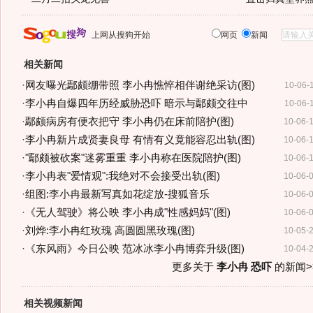
上网从搜狗开始
网页
新闻
相关新闻
·
网友曝光鄢颇绷带照 李小冉憔悴相伴谢绝采访(图)
10-06-
·
李小冉自爆四年历经威胁恐吓 暗示与鄢颇交往中
10-06-
·
鄢颇病房有便衣把守 李小冉仍在床前陪护(图)
10-06-
·
李小冉新片成贤妻良母 有情有义竟能容忍出轨(图)
10-06-
·
"鄢颇被砍案"迷雾重重 李小冉称在医院陪护(图)
10-06-
·
李小冉表"爱情观":我绝对不会接受出轨(图)
10-06-
·
组图:李小冉最新写真如花绽放-搜狐音乐
10-06-
·
《无人驾驶》将公映 李小冉成"性感妈妈"(图)
10-06-
·
刘烨:李小冉红玫瑰 高圆圆黑玫瑰(图)
10-05-
·
《东风雨》今日公映 范冰冰李小冉博弈升级(图)
10-04-
更多关于
李小冉 恐吓
的新闻>
相关视频新闻