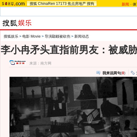
搜狐
ChinaRen
17173
焦点房地产
搜狗
新闻
-
体
搜狐娱乐
>
电影 Movie
>
导演鄢颇被砍伤
>
新闻动态
李小冉矛头直指前男友：被威
来源：
南方网
我来说两句
(
0
)