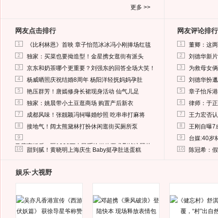
更多 >>
网友点击排行
网友评论排行
1
1
《比利林恩》首映 章子怡范冰冰冯小刚捧场红毯
董卿：这两
2
2
独家：买菜也要拗造型！金星携女逛街有派头
刘德华新片
3
3
京东和奶茶哪个更重要？刘强东的回答全场大笑！
为救母女俩
4
4
杨威晒照庆祝结婚8周年 杨阳洋轻抚妈妈孕肚
刘德华扮邋
5
5
艳压群芳！唐嫣修身长裙现身活动 仙气儿足
章子怡斥港
6
6
独家：姚晨带小土豆逛商场 购置产后新衣
律师：于正
7
7
成都风味！张靓颖冯轲曝婚纱照 吃串串打麻将
王力宏否认
8
8
接地气！阔太熊黛林打扮休闲逛街买厕所泵
王刚自曝7
9
9
台媒:40
马蓉离婚后，砸1000万人民币给媒体要求删掉这照片
10
10
甜到腻！黄晓明上海庆生 Baby挺孕肚送蛋糕
陈冠希：假
娱乐·大视野