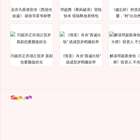
吴亦凡香港宣传《西游伏
邓超携《乘风破浪》登陆
《健忘村》舒淇
妖篇》 获徐导星爷称赞
快本 现场释放表情包
覆，“村”出自
闫妮亦正亦谐占贺岁 喜剧
《情圣》肖央“真诚出轨”
解读邓超新身份《
也要颜值担当
或成贺岁档爆款帝
师》投资人 不