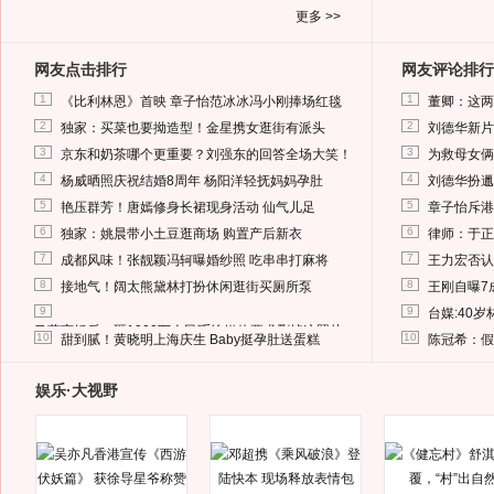
更多 >>
网友点击排行
网友评论排行
1
1
《比利林恩》首映 章子怡范冰冰冯小刚捧场红毯
董卿：这两
2
2
独家：买菜也要拗造型！金星携女逛街有派头
刘德华新片
3
3
京东和奶茶哪个更重要？刘强东的回答全场大笑！
为救母女俩
4
4
杨威晒照庆祝结婚8周年 杨阳洋轻抚妈妈孕肚
刘德华扮邋
5
5
艳压群芳！唐嫣修身长裙现身活动 仙气儿足
章子怡斥港
6
6
独家：姚晨带小土豆逛商场 购置产后新衣
律师：于正
7
7
成都风味！张靓颖冯轲曝婚纱照 吃串串打麻将
王力宏否认
8
8
接地气！阔太熊黛林打扮休闲逛街买厕所泵
王刚自曝7
9
9
台媒:40
马蓉离婚后，砸1000万人民币给媒体要求删掉这照片
10
10
甜到腻！黄晓明上海庆生 Baby挺孕肚送蛋糕
陈冠希：假
娱乐·大视野