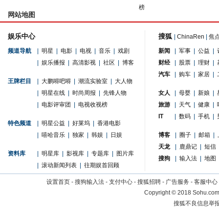
榜
网站地图
娱乐中心
搜狐
|
ChinaRen
|
焦
频道导航
|
明星
|
电影
|
电视
|
音乐
|
戏剧
新闻
|
军事
|
公益
|
|
娱乐播报
|
高清影视
|
社区
|
博客
财经
|
股票
|
理财
|
汽车
|
购车
|
家居
|
王牌栏目
|
大鹏嘚吧嘚
|
潮流实验室
|
大人物
|
明星在线
|
时尚周报
|
先锋人物
女人
|
母婴
|
新娘
|
|
电影评审团
|
电视收视榜
旅游
|
天气
|
健康
|
IT
|
数码
|
手机
|
特色频道
|
明星公益
|
好莱坞
|
香港电影
|
嘻哈音乐
|
独家
|
韩娱
|
日娱
博客
|
圈子
|
邮箱
|
天龙
|
鹿鼎记
|
短信
资料库
|
明星库
|
影视库
|
专题库
|
图片库
搜狗
|
输入法
|
地图
|
滚动新闻列表
|
往期娱首回顾
设置首页
-
搜狗输入法
-
支付中心
-
搜狐招聘
-
广告服务
-
客服中心
Copyright
©
2018 Sohu.com 
搜狐不良信息举