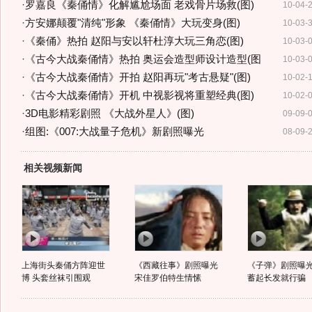
·
罗嘉良《秦俑情》化解尴尬场面 老戏骨片场救(图)
10-04-
·
方安娜颠覆"清纯"形象 《秦俑情》大玩变身(图)
10-03-
·
《秦俑》热拍 赵阳与安以轩杜淳大玩三角恋(图)
10-03-
·
《古今大战秦俑情》热拍 奥运会造型师设计造型(图
10-03-
·
《古今大战秦俑情》开拍 赵阳再玩"考古悬疑"(图)
10-02-
·
《古今大战秦俑情》开机 中视影视将重塑经典(图)
10-02-
·
3D电影精彩剧照 《大战外星人》(图)
09-09-
·
组图:《007:大战量子危机》新剧照曝光
08-09-
相关视频新闻
上海街头秦俑方阵迎世
《西藏往事》剧照曝光
《子弹》剧照曝光
博 头套丝袜引围观
宋佳罗伯特生情愫
蓄起长发就行骗