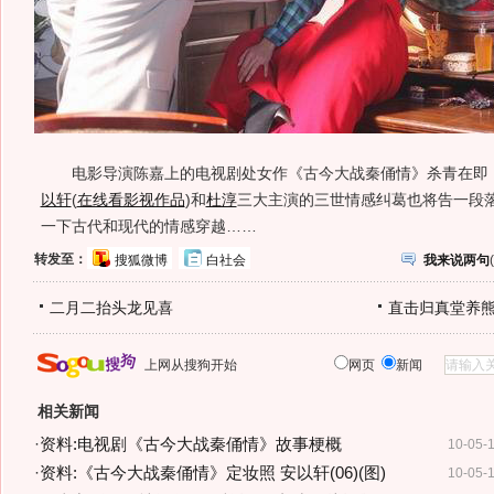
电影导演陈嘉上的电视剧处女作《古今大战秦俑情》杀青在即
以轩
(
在线看影视作品
)
和
杜淳
三大主演的三世情感纠葛也将告一段
一下古代和现代的情感穿越……
转发至：
搜狐微博
白社会
我来说两句
(
二月二抬头龙见喜
直击归真堂养
上网从搜狗开始
网页
新闻
相关新闻
·
资料:电视剧《古今大战秦俑情》故事梗概
10-05-
·
资料:《古今大战秦俑情》定妆照 安以轩(06)(图)
10-05-