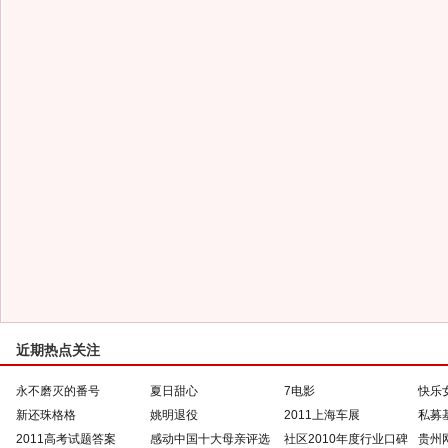
近期热点关注
永不磨灭的番号
夏日甜心
7电影
快乐
新还珠格格
姚明退役
2011上海车展
私募
2011高考试题答案
感动中国十大母亲评选
社区2010年度行业口碑
贵州