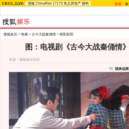
搜狐
ChinaRen
17173
焦点房地产
搜狗
新闻
-
体
搜狐娱乐
>
电视
>
古今大战秦俑情
>
精彩剧照
图：电视剧《古今大战秦俑情》剧
来源：
搜狐娱乐社区
我来说两