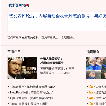
我来说两句
(
0
)
我们尊重网友发言的权利，请您尊重他人，文明用语。
王牌栏目
视频策划
先锋人物黄晓明：
感谢低潮 偶像重生
黄晓明开始意识到，有些事
情需要改变。……
[详细]
《秘密天使》陈翔情迷金素恩YURA
《先锋人
NewFace张俪：不怕定型“物质女”
《综艺马
明星时尚周报：女明星的欲望衣橱
《NewF
日韩时尚周报
好莱坞街拍周报
《夏日甜