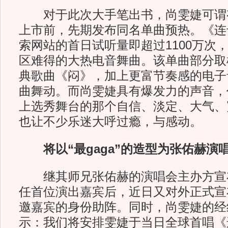
对于此次大手笔出书，尚雯婕可谓
上市前，先期发布同名单曲预热。《连
索网站的首日试听量即超过1100万次
区难得的大热电音舞曲。该单曲部分取
典歌曲《闷》，加上更富节奏感的电子
曲舞动。而尚雯婕具有爆发力的声音，
上选秀舞台的那个自信、淡定、大气、
也让不少乐迷大呼过瘾，与感动。
将以“最gaga”的造型为张佑赫演
继其师兄张佑赫的演唱会主办方宣
任首位演出嘉宾后，近日又对外正式宣
邀嘉宾的身份助阵。同时，尚雯婕的经
示：我们将安排雯婕于当日全球首唱《