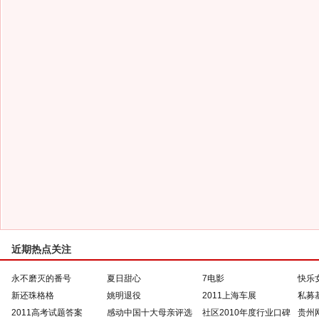
近期热点关注
永不磨灭的番号
夏日甜心
7电影
快乐
新还珠格格
姚明退役
2011上海车展
私募
2011高考试题答案
感动中国十大母亲评选
社区2010年度行业口碑
贵州