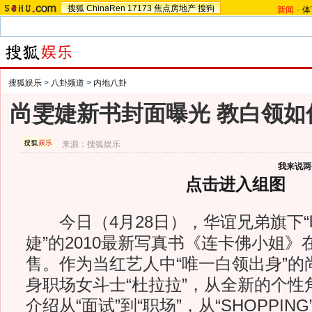
搜狐
ChinaRen
17173
焦点房地产
搜狗
新闻
-
体
搜狐娱乐
>
八卦频道
>
内地八卦
尚雯婕新书封面曝光 教白领如
来源：
搜狐娱乐
我来说两
点击进入组图
今日（4月28日），华谊兄弟旗下“
婕”的2010最新写真书《连卡佛小姐
售。作为当红艺人中“唯一白领出身”的
身职场女斗士“杜拉拉”，从全新的个性
介绍从“面试”到“职场”，从“SHOPPIN