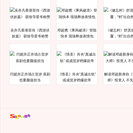
吴亦凡香港宣传《西游伏
邓超携《乘风破浪》登陆
《健忘村》舒淇
妖篇》 获徐导星爷称赞
快本 现场释放表情包
覆，“村”出自
闫妮亦正亦谐占贺岁 喜剧
《情圣》肖央“真诚出轨”
解读邓超新身份《
也要颜值担当
或成贺岁档爆款帝
师》投资人 不