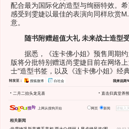
配合最为国际化的造型与绚丽特效。希
感受到雯婕以最佳的表演向同样欣赏M.
意。
随书附赠超值大礼 未来战士造型
据悉，《连卡佛小姐》预售周期约
版将分批特别赠送尚雯婕目前在网络上
士”造型书签，以及《连卡佛小姐》经
转发至：
搜狐微博
白社会
我来说两
二月二抬头龙见喜
直击归真堂养
上网从搜狗开始
网页
新闻
相关新闻