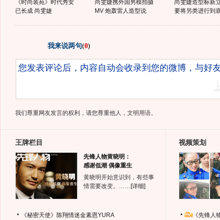
《时尚装苑》时代秀女
尚雯婕携外国男模拍摄
尚雯婕造型标新立
已长成 尚雯婕
MV 炮轰雷人造型说
要将另类进行到
我来说两句
(
0
)
我们尊重网友发言的权利，请您尊重他人，文明用语。
王牌栏目
视频策划
先锋人物黄晓明：
感谢低潮 偶像重生
黄晓明开始意识到，有些事
情需要改变。……
[详细]
《秘密天使》陈翔情迷金素恩YURA
《先锋人