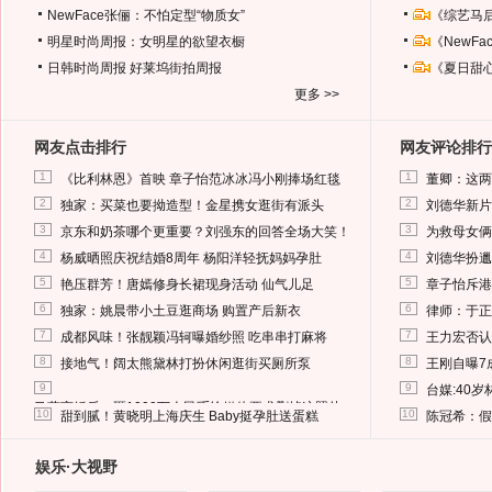
NewFace张俪：不怕定型“物质女”
《综艺马
明星时尚周报：女明星的欲望衣橱
《NewF
日韩时尚周报
好莱坞街拍周报
《夏日甜
更多 >>
网友点击排行
网友评论排行
1
1
《比利林恩》首映 章子怡范冰冰冯小刚捧场红毯
董卿：这两
2
2
独家：买菜也要拗造型！金星携女逛街有派头
刘德华新片
3
3
京东和奶茶哪个更重要？刘强东的回答全场大笑！
为救母女俩
4
4
杨威晒照庆祝结婚8周年 杨阳洋轻抚妈妈孕肚
刘德华扮邋
5
5
艳压群芳！唐嫣修身长裙现身活动 仙气儿足
章子怡斥港
6
6
独家：姚晨带小土豆逛商场 购置产后新衣
律师：于正
7
7
成都风味！张靓颖冯轲曝婚纱照 吃串串打麻将
王力宏否认
8
8
接地气！阔太熊黛林打扮休闲逛街买厕所泵
王刚自曝7
9
9
台媒:40
马蓉离婚后，砸1000万人民币给媒体要求删掉这照片
10
10
甜到腻！黄晓明上海庆生 Baby挺孕肚送蛋糕
陈冠希：假
娱乐·大视野