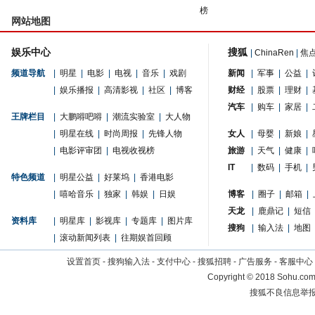
榜
网站地图
娱乐中心
搜狐
|
ChinaRen
|
焦
频道导航
|
明星
|
电影
|
电视
|
音乐
|
戏剧
新闻
|
军事
|
公益
|
|
娱乐播报
|
高清影视
|
社区
|
博客
财经
|
股票
|
理财
|
汽车
|
购车
|
家居
|
王牌栏目
|
大鹏嘚吧嘚
|
潮流实验室
|
大人物
|
明星在线
|
时尚周报
|
先锋人物
女人
|
母婴
|
新娘
|
|
电影评审团
|
电视收视榜
旅游
|
天气
|
健康
|
IT
|
数码
|
手机
|
特色频道
|
明星公益
|
好莱坞
|
香港电影
|
嘻哈音乐
|
独家
|
韩娱
|
日娱
博客
|
圈子
|
邮箱
|
天龙
|
鹿鼎记
|
短信
资料库
|
明星库
|
影视库
|
专题库
|
图片库
搜狗
|
输入法
|
地图
|
滚动新闻列表
|
往期娱首回顾
设置首页
-
搜狗输入法
-
支付中心
-
搜狐招聘
-
广告服务
-
客服中心
Copyright
©
2018 Sohu.com 
搜狐不良信息举