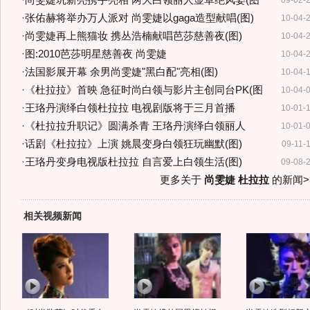
·
尚雯婕巩新亮携手亮相 两大白领丽人显卓绝风姿(图
09-02-
·
张佑赫将举办万人派对 尚雯婕以gaga造型献唱(图)
10-04-
·
尚雯婕再上熊猫妆 携丛浩楠献唱芭莎慈善夜(图)
10-04-
·
图:2010芭莎明星慈善夜 尚雯婕
10-04-
·
法国影展开幕 余男尚雯婕"黑白配"亮相(图)
10-04-
·
《杜拉拉》首映 急征时尚白领与影片主创同台PK(图
10-04-
·
王珞丹演绎白领杜拉拉 电视剧版将于三月首播
10-01-
·
《杜拉拉升职记》圆满杀青 王珞丹演绎白领丽人
10-01-
·
话剧《杜拉拉》上演 姚晨变身白领狂玩幽默(图)
09-11-
·
王珞丹变身电视版杜拉拉 自言爱上白领生活(图)
09-08-
更多关于
尚雯婕 杜拉拉
的新闻>
相关视频新闻