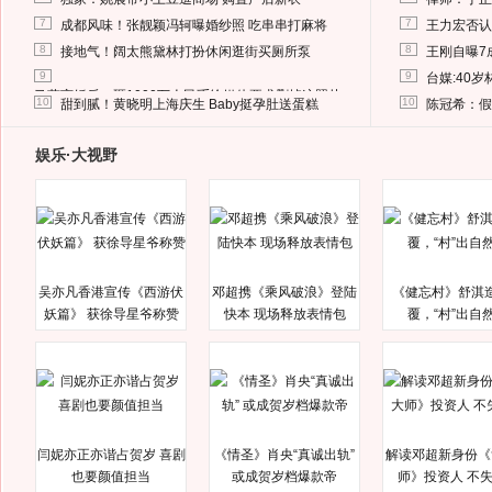
7
7
成都风味！张靓颖冯轲曝婚纱照 吃串串打麻将
王力宏否认
8
8
接地气！阔太熊黛林打扮休闲逛街买厕所泵
王刚自曝7
9
9
台媒:40
马蓉离婚后，砸1000万人民币给媒体要求删掉这照片
10
10
甜到腻！黄晓明上海庆生 Baby挺孕肚送蛋糕
陈冠希：假
娱乐·大视野
吴亦凡香港宣传《西游伏
邓超携《乘风破浪》登陆
《健忘村》舒淇
妖篇》 获徐导星爷称赞
快本 现场释放表情包
覆，“村”出自
闫妮亦正亦谐占贺岁 喜剧
《情圣》肖央“真诚出轨”
解读邓超新身份《
也要颜值担当
或成贺岁档爆款帝
师》投资人 不