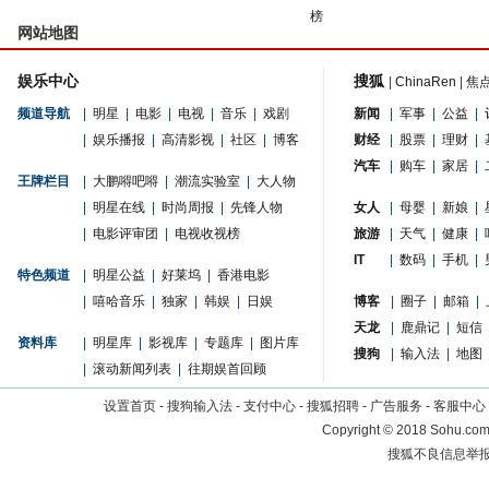
榜
网站地图
娱乐中心
搜狐
|
ChinaRen
|
焦
频道导航
|
明星
|
电影
|
电视
|
音乐
|
戏剧
新闻
|
军事
|
公益
|
|
娱乐播报
|
高清影视
|
社区
|
博客
财经
|
股票
|
理财
|
汽车
|
购车
|
家居
|
王牌栏目
|
大鹏嘚吧嘚
|
潮流实验室
|
大人物
|
明星在线
|
时尚周报
|
先锋人物
女人
|
母婴
|
新娘
|
|
电影评审团
|
电视收视榜
旅游
|
天气
|
健康
|
IT
|
数码
|
手机
|
特色频道
|
明星公益
|
好莱坞
|
香港电影
|
嘻哈音乐
|
独家
|
韩娱
|
日娱
博客
|
圈子
|
邮箱
|
天龙
|
鹿鼎记
|
短信
资料库
|
明星库
|
影视库
|
专题库
|
图片库
搜狗
|
输入法
|
地图
|
滚动新闻列表
|
往期娱首回顾
设置首页
-
搜狗输入法
-
支付中心
-
搜狐招聘
-
广告服务
-
客服中心
Copyright
©
2018 Sohu.com 
搜狐不良信息举