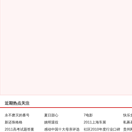
近期热点关注
永不磨灭的番号
夏日甜心
7电影
快乐
新还珠格格
姚明退役
2011上海车展
私募
2011高考试题答案
感动中国十大母亲评选
社区2010年度行业口碑
贵州