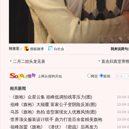
转发至：
搜狐微博
白社会
我来说两句
(
二月二抬头龙见喜
直击归真堂养
上网从搜狗开始
网页
新闻
相关新闻
·
《旗袍》众星云集 祖峰低调拍戏零压力(图)
10-04-
·
祖峰《旗袍》大颠覆 富家公子变阴险反派(图)
10-04-
·
马苏《旗袍》热拍 造型展现女人优雅风情(图)
10-04-
·
世界顶尖服装设计联手 鼎力打造百余套精美旗袍
10-04-
·
祖峰加盟《旗袍》 《潜伏》《密战》后再发力
10-04-