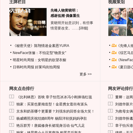
王牌栏目
视频策划
先锋人物黄晓明：
感谢低潮 偶像重生
黄晓明开始意识到，有些事
情需要改变。……
[详细]
《秘密天使》陈翔情迷金素恩YURA
《先锋人
NewFace张俪：不怕定型“物质女”
《综艺马
明星时尚周报：女明星的欲望衣橱
《NewF
日韩时尚周报
好莱坞街拍周报
《夏日甜
更多 >>
网友点击排行
网友评论排行
1
1
《比利林恩》首映 章子怡范冰冰冯小刚捧场红毯
董卿：这两
2
2
独家：买菜也要拗造型！金星携女逛街有派头
刘德华新片
3
3
京东和奶茶哪个更重要？刘强东的回答全场大笑！
为救母女俩
4
4
杨威晒照庆祝结婚8周年 杨阳洋轻抚妈妈孕肚
刘德华扮邋
5
5
艳压群芳！唐嫣修身长裙现身活动 仙气儿足
章子怡斥港
6
6
独家：姚晨带小土豆逛商场 购置产后新衣
律师：于正