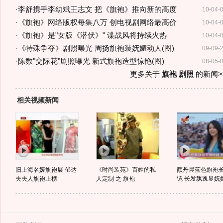
·
李舒携手李幼斌王志文 把《旗袍》推向新的高度
10-04-
·
《旗袍》网络版权每集八万 创电视剧网络最高价
10-04-
·
《旗袍》是"女版《潜伏》" 谍战风将持续火热
10-04-
·
《特殊争夺》剧照曝光 周扬旗袍装妩媚动人(图)
09-09-
·
陈数"交际花"剧照曝光 新式旗袍造型惊艳(图)
08-05-
更多关于
旗袍 剧照
的新闻>
相关视频新闻
旧上海名媛旗袍展 郁达
《时尚装苑》百姓的私
颜丹晨蓝色旗袍
夫夫人旗袍上榜
人定制 之 旗袍
镜 长发飘逸显妩