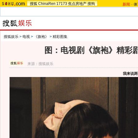
搜狐
ChinaRen
17173
焦点房地产
搜狗
新闻
-
体
搜狐娱乐
>
电视
>
《旗袍》
>
精彩图集
图：电视剧《旗袍》精彩剧照 
来源：
搜狐娱乐
我来说两