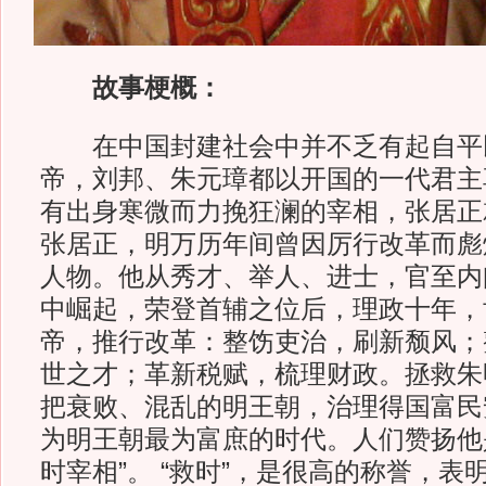
故事梗概：
在中国封建社会中并不乏有起自平
帝，刘邦、朱元璋都以开国的一代君主
有出身寒微而力挽狂澜的宰相，张居正
张居正，明万历年间曾因厉行改革而彪
人物。他从秀才、举人、进士，官至内
中崛起，荣登首辅之位后，理政十年，
帝，推行改革：整饬吏治，刷新颓风；
世之才；革新税赋，梳理财政。拯救朱
把衰败、混乱的明王朝，治理得国富民
为明王朝最为富庶的时代。人们赞扬他是
时宰相”。 “救时”，是很高的称誉，