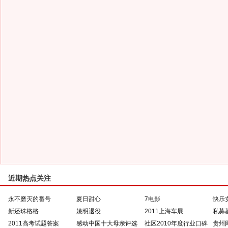
近期热点关注
永不磨灭的番号
夏日甜心
7电影
快乐
新还珠格格
姚明退役
2011上海车展
私募
2011高考试题答案
感动中国十大母亲评选
社区2010年度行业口碑
贵州