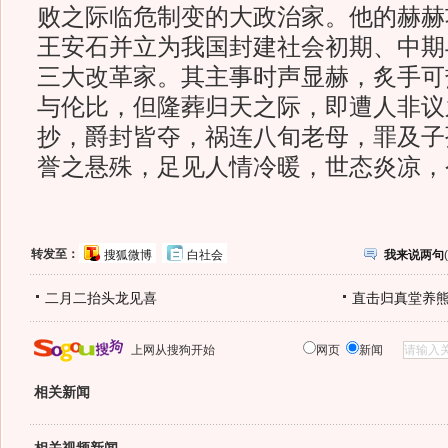
败之际临危制变的大政治家。他的赫赫
王安石并立为我国封建社会初期、中期
三大改革家。其主事时声显赫，炙手可
与伦比，但隆葬归天之际，即遭人非议
抄，爵封皆夺，祸连八旬老母，罪及子
誉之悬殊，足见人情冷暖，世态炎凉，
转发至：
搜狐微博
白社会
我来说两句
(
二月二抬头龙见喜
直击归真堂养
上网从搜狗开始
网页
新闻
相关新闻