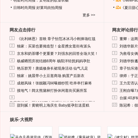
明星时尚周报：女明星的欲望衣橱
《NewF
日韩时尚周报
好莱坞街拍周报
《夏日甜
更多 >>
网友点击排行
网友评论排行
1
1
《比利林恩》首映 章子怡范冰冰冯小刚捧场红毯
董卿：这两
2
2
独家：买菜也要拗造型！金星携女逛街有派头
刘德华新片
3
3
京东和奶茶哪个更重要？刘强东的回答全场大笑！
为救母女俩
4
4
杨威晒照庆祝结婚8周年 杨阳洋轻抚妈妈孕肚
刘德华扮邋
5
5
艳压群芳！唐嫣修身长裙现身活动 仙气儿足
章子怡斥港
6
6
独家：姚晨带小土豆逛商场 购置产后新衣
律师：于正
7
7
成都风味！张靓颖冯轲曝婚纱照 吃串串打麻将
王力宏否认
8
8
接地气！阔太熊黛林打扮休闲逛街买厕所泵
王刚自曝7
9
9
台媒:40
马蓉离婚后，砸1000万人民币给媒体要求删掉这照片
10
10
甜到腻！黄晓明上海庆生 Baby挺孕肚送蛋糕
陈冠希：假
娱乐·大视野