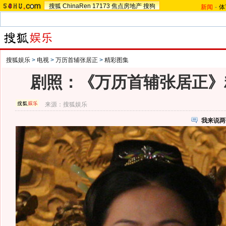
搜狐
ChinaRen
17173
焦点房地产
搜狗
新闻
-
体
搜狐娱乐
>
电视
>
万历首辅张居正
>
精彩图集
剧照：《万历首辅张居正》精
来源：
搜狐娱乐
我来说两