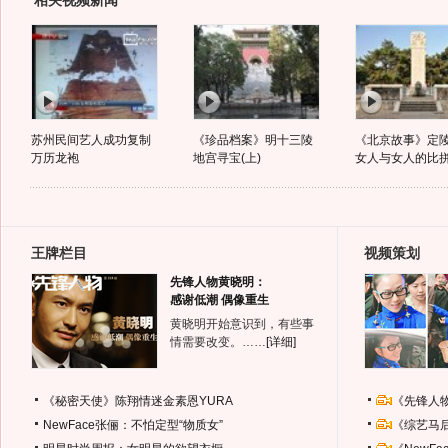
相关视频新闻
苏州民间艺人成功复制
《珍品档案》明十三陵
《北京故事》定
万历龙袍
地宫寻宝(上)
女人与女人的比
王牌栏目
视频策划
先锋人物黄晓明：
感谢低潮 偶像重生
黄晓明开始意识到，有些事
情需要改变。……
[详细]
《秘密天使》陈翔情迷金素恩YURA
《先锋人
NewFace张俪：不怕定型“物质女”
《综艺马