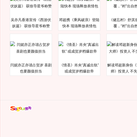
吴亦凡香港宣传《西游伏
邓超携《乘风破浪》登陆
《健忘村》舒淇
妖篇》 获徐导星爷称赞
快本 现场释放表情包
覆，“村”出自
闫妮亦正亦谐占贺岁 喜剧
《情圣》肖央“真诚出轨”
解读邓超新身份《
也要颜值担当
或成贺岁档爆款帝
师》投资人 不