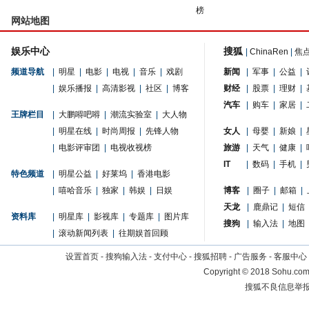
榜
网站地图
娱乐中心
搜狐
|
ChinaRen
|
焦
频道导航
|
明星
|
电影
|
电视
|
音乐
|
戏剧
新闻
|
军事
|
公益
|
|
娱乐播报
|
高清影视
|
社区
|
博客
财经
|
股票
|
理财
|
汽车
|
购车
|
家居
|
王牌栏目
|
大鹏嘚吧嘚
|
潮流实验室
|
大人物
|
明星在线
|
时尚周报
|
先锋人物
女人
|
母婴
|
新娘
|
|
电影评审团
|
电视收视榜
旅游
|
天气
|
健康
|
IT
|
数码
|
手机
|
特色频道
|
明星公益
|
好莱坞
|
香港电影
|
嘻哈音乐
|
独家
|
韩娱
|
日娱
博客
|
圈子
|
邮箱
|
天龙
|
鹿鼎记
|
短信
资料库
|
明星库
|
影视库
|
专题库
|
图片库
搜狗
|
输入法
|
地图
|
滚动新闻列表
|
往期娱首回顾
设置首页
-
搜狗输入法
-
支付中心
-
搜狐招聘
-
广告服务
-
客服中心
Copyright
©
2018 Sohu.com 
搜狐不良信息举