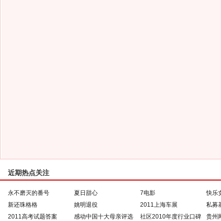
近期热点关注
永不磨灭的番号
夏日甜心
7电影
快乐
新还珠格格
姚明退役
2011上海车展
私募
2011高考试题答案
感动中国十大母亲评选
社区2010年度行业口碑
贵州