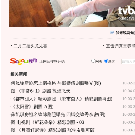
我来说两句
(
二月二抬头龙见喜
直击归真堂养
上网从搜狗开始
网页
新闻
相关新闻
·
何晟铭新剧恋上俏格格 与戴娇倩剧照曝光(图)
10-02-
·
图:《非常6+1》剧照 敦煌飞天
10-04-
·
《都市囧人》精彩剧照 《都市囧人》精彩剧照4(图)
10-03-
·
《太阳雪》剧照 7(图)
10-03-
·
薛凯琪房祖名缠绵剧照曝光 四脚交缠秀亲密(图)
10-03-
·
图:电视剧《鲜花朵朵》精彩剧照 - 03
10-03-
·
图:《月满轩尼诗》精彩剧照 张学友张可颐
10-03-