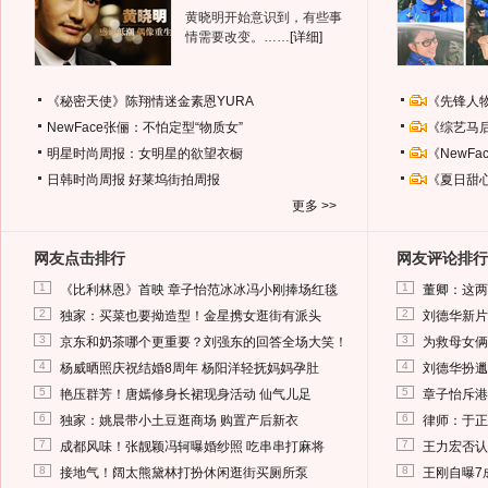
黄晓明开始意识到，有些事
情需要改变。……
[详细]
《秘密天使》陈翔情迷金素恩YURA
《先锋人
NewFace张俪：不怕定型“物质女”
《综艺马
明星时尚周报：女明星的欲望衣橱
《NewF
日韩时尚周报
好莱坞街拍周报
《夏日甜
更多 >>
网友点击排行
网友评论排行
1
1
《比利林恩》首映 章子怡范冰冰冯小刚捧场红毯
董卿：这两
2
2
独家：买菜也要拗造型！金星携女逛街有派头
刘德华新片
3
3
京东和奶茶哪个更重要？刘强东的回答全场大笑！
为救母女俩
4
4
杨威晒照庆祝结婚8周年 杨阳洋轻抚妈妈孕肚
刘德华扮邋
5
5
艳压群芳！唐嫣修身长裙现身活动 仙气儿足
章子怡斥港
6
6
独家：姚晨带小土豆逛商场 购置产后新衣
律师：于正
7
7
成都风味！张靓颖冯轲曝婚纱照 吃串串打麻将
王力宏否认
8
8
接地气！阔太熊黛林打扮休闲逛街买厕所泵
王刚自曝7