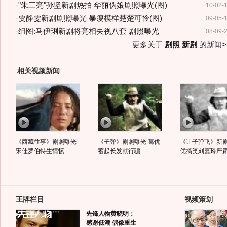
·
"朱三亮"孙坚新剧热拍 华丽伪娘剧照曝光(图)
10-02-
·
贾静雯新剧剧照曝光 暴瘦模样楚楚可怜(图)
09-05-
·
组图:马伊琍新剧将亮相央视八套 剧照曝光
08-09-
更多关于
剧照 新剧
的新闻>
相关视频新闻
《西藏往事》剧照曝光
《子弹》剧照曝光 葛优
《让子弹飞》新剧
宋佳罗伯特生情愫
蓄起长发就行骗
优搞笑刘嘉玲严
王牌栏目
视频策划
先锋人物黄晓明：
感谢低潮 偶像重生