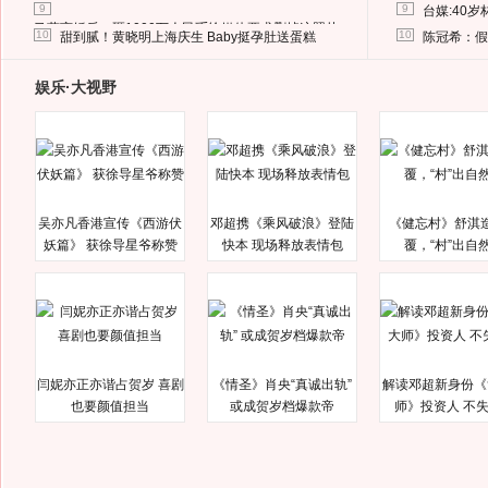
9
9
台媒:40
马蓉离婚后，砸1000万人民币给媒体要求删掉这照片
10
10
甜到腻！黄晓明上海庆生 Baby挺孕肚送蛋糕
陈冠希：假
娱乐·大视野
吴亦凡香港宣传《西游伏
邓超携《乘风破浪》登陆
《健忘村》舒淇
妖篇》 获徐导星爷称赞
快本 现场释放表情包
覆，“村”出自
闫妮亦正亦谐占贺岁 喜剧
《情圣》肖央“真诚出轨”
解读邓超新身份《
也要颜值担当
或成贺岁档爆款帝
师》投资人 不