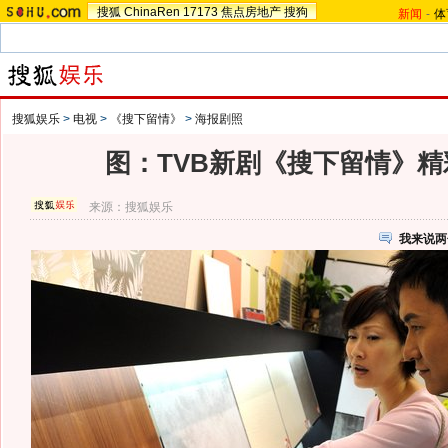
搜狐
ChinaRen
17173
焦点房地产
搜狗
新闻
-
体
搜狐娱乐
>
电视
>
《搜下留情》
>
海报剧照
图：TVB新剧《搜下留情》精彩剧
来源：
搜狐娱乐
我来说两