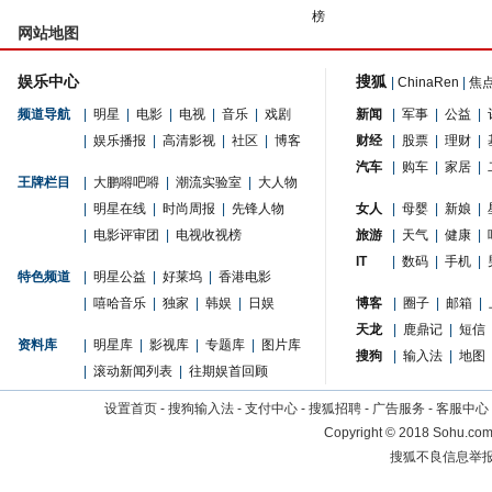
榜
网站地图
娱乐中心
搜狐
|
ChinaRen
|
焦
频道导航
|
明星
|
电影
|
电视
|
音乐
|
戏剧
新闻
|
军事
|
公益
|
|
娱乐播报
|
高清影视
|
社区
|
博客
财经
|
股票
|
理财
|
汽车
|
购车
|
家居
|
王牌栏目
|
大鹏嘚吧嘚
|
潮流实验室
|
大人物
|
明星在线
|
时尚周报
|
先锋人物
女人
|
母婴
|
新娘
|
|
电影评审团
|
电视收视榜
旅游
|
天气
|
健康
|
IT
|
数码
|
手机
|
特色频道
|
明星公益
|
好莱坞
|
香港电影
|
嘻哈音乐
|
独家
|
韩娱
|
日娱
博客
|
圈子
|
邮箱
|
天龙
|
鹿鼎记
|
短信
资料库
|
明星库
|
影视库
|
专题库
|
图片库
搜狗
|
输入法
|
地图
|
滚动新闻列表
|
往期娱首回顾
设置首页
-
搜狗输入法
-
支付中心
-
搜狐招聘
-
广告服务
-
客服中心
Copyright
©
2018 Sohu.com 
搜狐不良信息举