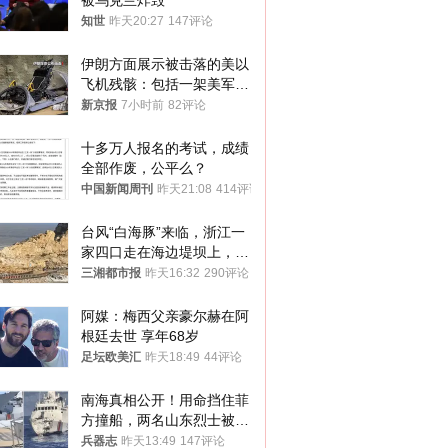
被乌克兰炸毁
知世
昨天20:27
147评论
伊朗方面展示被击落的美以
飞机残骸：包括一架美军F-
15战斗机残骸以及多架无人
新京报
7小时前
82评论
机等
十多万人报名的考试，成绩
全部作废，公平么？
中国新闻周刊
昨天21:08
414评论
台风“白海豚”来临，浙江一
家四口走在海边堤坝上，其
中9岁男孩被巨浪卷入海
三湘都市报
昨天16:32
290评论
中，搜救仍在进行
阿媒：梅西父亲豪尔赫在阿
根廷去世 享年68岁
足坛欧美汇
昨天18:49
44评论
南海真相公开！用命挡住菲
方撞船，两名山东烈士被授
武警最高荣誉
兵器志
昨天13:49
147评论