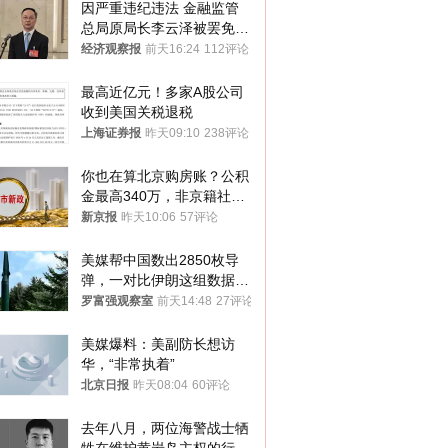
因严重违纪违法 金融监管
总局原局长李云泽被罢免全
国人大代表
经济观察报
前天16:24
112评论
最高近亿元！多家A股公司
收到美国关税退税
上海证券报
昨天09:10
238评论
你也在算北京购房账？公积
金最高340万，非京籍社保
1年
新京报
昨天10:06
57评论
美媒帮中国数出2850枚导
弹，一对比伊朗这组数据，
发现出大事了
罗富强观察室
前天14:48
27评论
美媒爆料：美副防长想访
华，“非常执着”
北京日报
昨天08:04
60评论
去年八月，两位海警战士牺