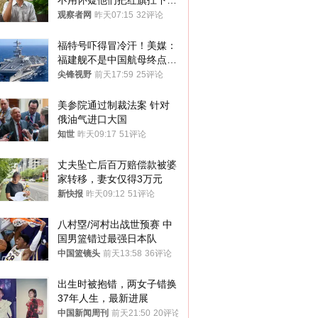
不用怀疑他们把红旗扛下去
的决心
观察者网
昨天07:15
32评论
福特号吓得冒冷汗！美媒：
福建舰不是中国航母终点，
而是新起点！
尖锋视野
前天17:59
25评论
美参院通过制裁法案 针对
俄油气进口大国
知世
昨天09:17
51评论
丈夫坠亡后百万赔偿款被婆
家转移，妻女仅得3万元
新快报
昨天09:12
51评论
八村塁/河村出战世预赛 中
国男篮错过最强日本队
中国篮镜头
前天13:58
36评论
出生时被抱错，两女子错换
37年人生，最新进展
中国新闻周刊
前天21:50
20评论