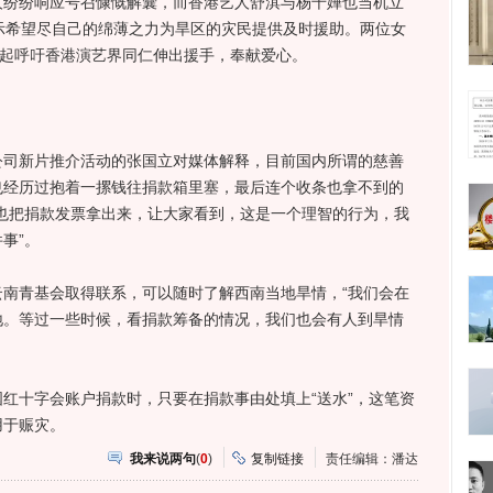
人纷纷响应号召慷慨解囊，而香港艺人舒淇与杨千嬅也当机立
示希望尽自己的绵薄之力为旱区的灾民提供及时援助。两位女
一起呼吁香港演艺界同仁伸出援手，奉献爱心。
新片推介活动的张国立对媒体解释，目前国内所谓的慈善
也经历过抱着一摞钱往捐款箱里塞，最后连个收条也拿不到的
也把捐款发票拿出来，让大家看到，这是一个理智的行为，我
事”。
青基会取得联系，可以随时了解西南当地旱情，“我们会在
地。等过一些时候，看捐款筹备的情况，我们也会有人到旱情
十字会账户捐款时，只要在捐款事由处填上“送水”，这笔资
用于赈灾。
我来说两句
(
0
)
复制链接
责任编辑：潘达