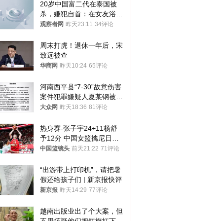
20岁中国富二代在泰国被
杀，嫌犯自首：在女友浴室
看到他
观察者网
昨天23:11
34评论
周末打虎！退休一年后，宋
致远被查
华商网
昨天10:24
65评论
河南西平县“7·30”故意伤害
案件犯罪嫌疑人夏某钢被抓
获
大众网
昨天18:36
81评论
热身赛-张子宇24+11杨舒
予12分 中国女篮擒尼日利
亚
中国篮镜头
前天21:22
71评论
“出游带上打印机”，请把暑
假还给孩子们 | 新京报快评
新京报
昨天14:29
77评论
越南出版业出了个大案，但