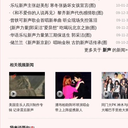
·
乐坛新声主张赵美彤 寒冬张扬坏女孩宣言(图)
10-01-
·
《和不爱你的人说再见》黎齐新声代伤感情歌(图)
09-12-
·
曾轶可新声歌会首唱新单曲 听众现场失控落泪
09-11-
·
[新声力量]郭采洁"爱异想" 吃喝玩北京之旅(图)
09-11-
·
华语乐坛新声力量第三期保送生 郭采洁(图)
09-11-
·
储兰兰《新声新京剧》唱响金秋 古韵新声话传承(图
09-10-
更多关于
新声
的新闻>
相关视频新闻
美国音乐人四川制作专
潘玮柏助阵环球演唱会
同门大PK 神木
辑 记录震后新声
带上上阵提携新人
大嘴巴手里抢大
我来说两句
(
0
)