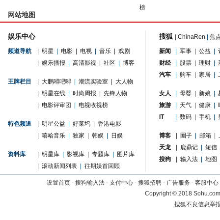
榜
网站地图
娱乐中心
搜狐
|
ChinaRen
|
焦
频道导航
|
明星
|
电影
|
电视
|
音乐
|
戏剧
新闻
|
军事
|
公益
|
|
娱乐播报
|
高清影视
|
社区
|
博客
财经
|
股票
|
理财
|
汽车
|
购车
|
家居
|
王牌栏目
|
大鹏嘚吧嘚
|
潮流实验室
|
大人物
|
明星在线
|
时尚周报
|
先锋人物
女人
|
母婴
|
新娘
|
|
电影评审团
|
电视收视榜
旅游
|
天气
|
健康
|
IT
|
数码
|
手机
|
特色频道
|
明星公益
|
好莱坞
|
香港电影
|
嘻哈音乐
|
独家
|
韩娱
|
日娱
博客
|
圈子
|
邮箱
|
天龙
|
鹿鼎记
|
短信
资料库
|
明星库
|
影视库
|
专题库
|
图片库
搜狗
|
输入法
|
地图
|
滚动新闻列表
|
往期娱首回顾
设置首页
-
搜狗输入法
-
支付中心
-
搜狐招聘
-
广告服务
-
客服中心
Copyright
©
2018 Sohu.com 
搜狐不良信息举