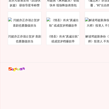
吴亦凡香港宣传《西游伏
邓超携《乘风破浪》登陆
《健忘村》舒淇
妖篇》 获徐导星爷称赞
快本 现场释放表情包
覆，“村”出自
闫妮亦正亦谐占贺岁 喜剧
《情圣》肖央“真诚出轨”
解读邓超新身份《
也要颜值担当
或成贺岁档爆款帝
师》投资人 不