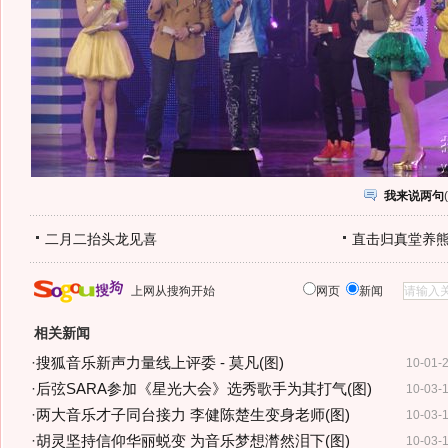
我来说两句
(
二月二抬头龙见喜
直击归真堂养
上网从搜狗开始
网页
新闻
相关新闻
·
搜狐音乐新声力量线上评委 - 莫凡(图)
10-01-
·
后弦SARA参加《星光大会》选秀歌手为其打气(图)
10-03-
·
两大音乐才子同台接力 李健陈楚生变身老师(图)
10-03-
·
胡灵坚持信仰华丽蜕变 为音乐梦想潸然泪下(图)
10-03-