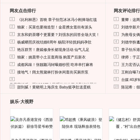
网友点击排行
网友评论排行
1
1
《比利林恩》首映 章子怡范冰冰冯小刚捧场红毯
董卿：这两
2
2
独家：买菜也要拗造型！金星携女逛街有派头
刘德华新片
3
3
京东和奶茶哪个更重要？刘强东的回答全场大笑！
为救母女俩
4
4
杨威晒照庆祝结婚8周年 杨阳洋轻抚妈妈孕肚
刘德华扮邋
5
5
艳压群芳！唐嫣修身长裙现身活动 仙气儿足
章子怡斥港
6
6
独家：姚晨带小土豆逛商场 购置产后新衣
律师：于正
7
7
成都风味！张靓颖冯轲曝婚纱照 吃串串打麻将
王力宏否认
8
8
接地气！阔太熊黛林打扮休闲逛街买厕所泵
王刚自曝7
9
9
台媒:40
马蓉离婚后，砸1000万人民币给媒体要求删掉这照片
10
10
甜到腻！黄晓明上海庆生 Baby挺孕肚送蛋糕
陈冠希：假
娱乐·大视野