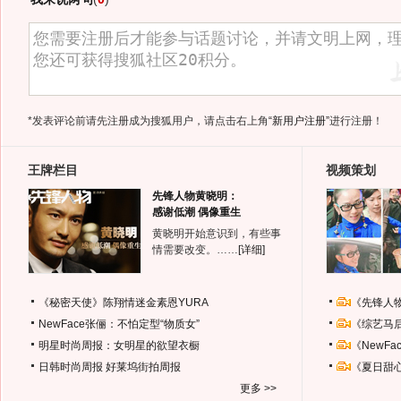
*发表评论前请先注册成为搜狐用户，请点击右上角
“新用户注册”
进行注册！
王牌栏目
视频策划
先锋人物黄晓明：
感谢低潮 偶像重生
黄晓明开始意识到，有些事
情需要改变。……
[详细]
《秘密天使》陈翔情迷金素恩YURA
《先锋人
NewFace张俪：不怕定型“物质女”
《综艺马
明星时尚周报：女明星的欲望衣橱
《NewF
日韩时尚周报
好莱坞街拍周报
《夏日甜
更多 >>