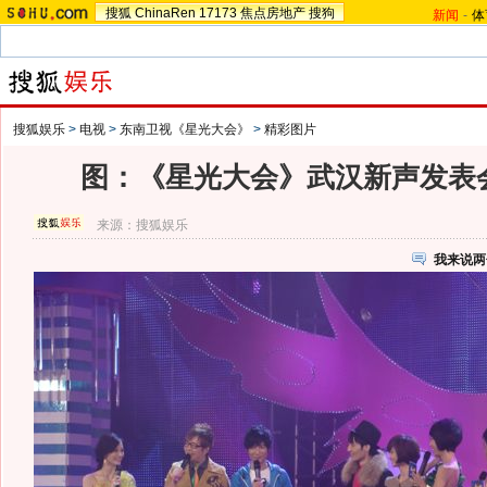
搜狐
ChinaRen
17173
焦点房地产
搜狗
新闻
-
体
搜狐娱乐
>
电视
>
东南卫视《星光大会》
>
精彩图片
图：《星光大会》武汉新声发表会
来源：
搜狐娱乐
我来说两