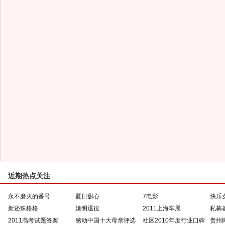
近期热点关注
永不磨灭的番号
夏日甜心
7电影
快乐
新还珠格格
姚明退役
2011上海车展
私募
2011高考试题答案
感动中国十大母亲评选
社区2010年度行业口碑
贵州