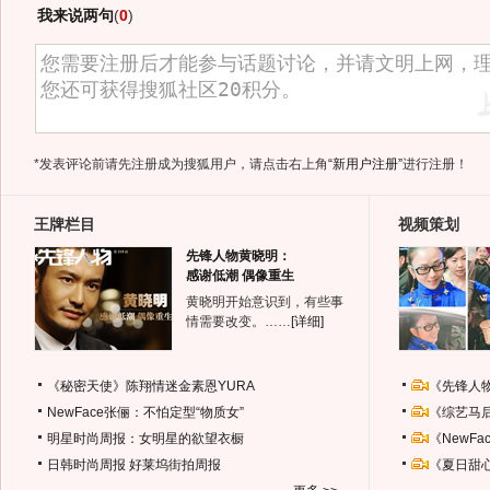
我来说两句
(
0
)
*发表评论前请先注册成为搜狐用户，请点击右上角
“新用户注册”
进行注册！
王牌栏目
视频策划
先锋人物黄晓明：
感谢低潮 偶像重生
黄晓明开始意识到，有些事
情需要改变。……
[详细]
《秘密天使》陈翔情迷金素恩YURA
《先锋人
NewFace张俪：不怕定型“物质女”
《综艺马
明星时尚周报：女明星的欲望衣橱
《NewF
日韩时尚周报
好莱坞街拍周报
《夏日甜