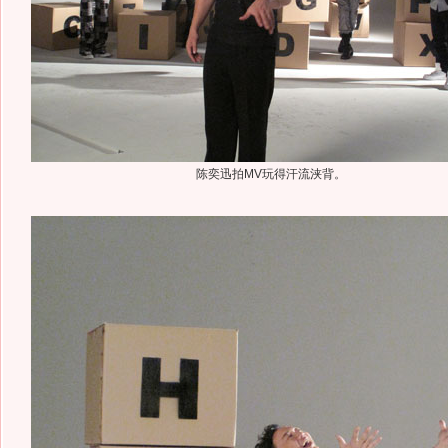
陈奕迅拍MV玩得汗流浃背。