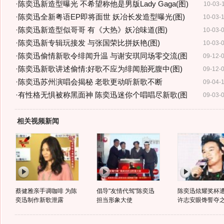
·
陈奕迅新造型曝光 不希望称他是男版Lady Gaga(图)
10-03-
·
陈奕迅全新粤语EP即将面世 妖冶长发造型曝光(图)
10-03-
·
陈奕迅新造型似哥哥 有《大热》妖冶味道(图)
10-03-
·
陈奕迅新专辑玩接发 与张国荣比拼妖艳(图)
10-03-
·
陈奕迅偷情新歌令绯闻升温 与谢安琪同场零交流(图
09-12-
·
陈奕迅新歌讲述偷情:好歌不应为绯闻胎死腹中(图)
09-12-
·
陈奕迅苏州演唱会揭秘 老歌更动听新歌不断
09-04-
·
有性格无惧被称黑面神 陈奕迅迷你个唱唱尽新歌(图
09-03-
相关视频新闻
蔡健雅亲手调咖啡 为陈
倡导"友情代驾"陈奕迅
陈奕迅炫耀奖杯
奕迅制作新歌泄露
担当形象大使
许志安眼馋誓夺