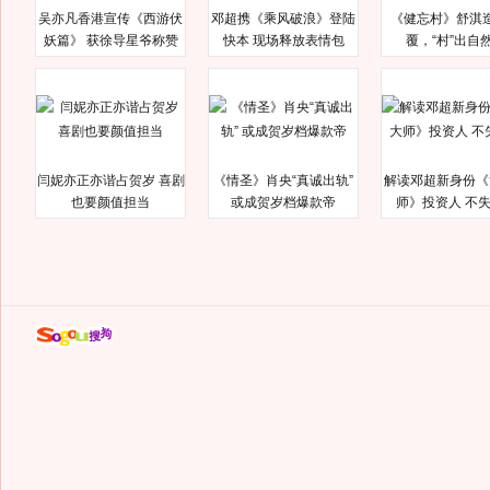
吴亦凡香港宣传《西游伏
邓超携《乘风破浪》登陆
《健忘村》舒淇
妖篇》 获徐导星爷称赞
快本 现场释放表情包
覆，“村”出自
闫妮亦正亦谐占贺岁 喜剧
《情圣》肖央“真诚出轨”
解读邓超新身份《
也要颜值担当
或成贺岁档爆款帝
师》投资人 不