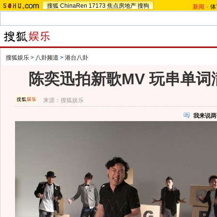
搜狐
ChinaRen
17173
焦点房地产
搜狗
新闻
-
体
搜狐娱乐
>
八卦频道
>
港台八卦
陈奕迅拍新歌MV 玩串单词
来源：
搜狐娱乐
我来说两