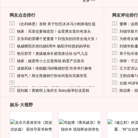
更多 >>
网友点击排行
网友评论排行
1
1
《比利林恩》首映 章子怡范冰冰冯小刚捧场红毯
董卿：这两
2
2
独家：买菜也要拗造型！金星携女逛街有派头
刘德华新片
3
3
京东和奶茶哪个更重要？刘强东的回答全场大笑！
为救母女俩
4
4
杨威晒照庆祝结婚8周年 杨阳洋轻抚妈妈孕肚
刘德华扮邋
5
5
艳压群芳！唐嫣修身长裙现身活动 仙气儿足
章子怡斥港
6
6
独家：姚晨带小土豆逛商场 购置产后新衣
律师：于正
7
7
成都风味！张靓颖冯轲曝婚纱照 吃串串打麻将
王力宏否认
8
8
接地气！阔太熊黛林打扮休闲逛街买厕所泵
王刚自曝7
9
9
台媒:40
马蓉离婚后，砸1000万人民币给媒体要求删掉这照片
10
10
甜到腻！黄晓明上海庆生 Baby挺孕肚送蛋糕
陈冠希：假
娱乐·大视野