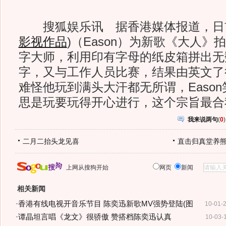
搜狐娱乐讯 据香港媒体报道，日
影视作品
)
（Eason）为新歌《大人》
字大师，利用印有字母的纸皮箱拼出无
字，又与工作人员比赛，结果由英文了得
难怪他玩到满头大汗都无所谓，Eason
思是玩要玩得开心进行，这个宗旨最合
我来说两句
(
0
)
二月二抬头龙见喜
直击归真堂养
上网从搜狗开始
网页
新闻
相关新闻
·
香港有线电视开音乐节目 陈奕迅新歌MV强势登陆(图
10-01-
·
谭晶坦言唱《龙文》很骄傲 赞搭档陈奕迅认真
10-03-