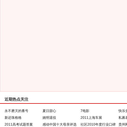
近期热点关注
永不磨灭的番号
夏日甜心
7电影
快乐
新还珠格格
姚明退役
2011上海车展
私募
2011高考试题答案
感动中国十大母亲评选
社区2010年度行业口碑
贵州