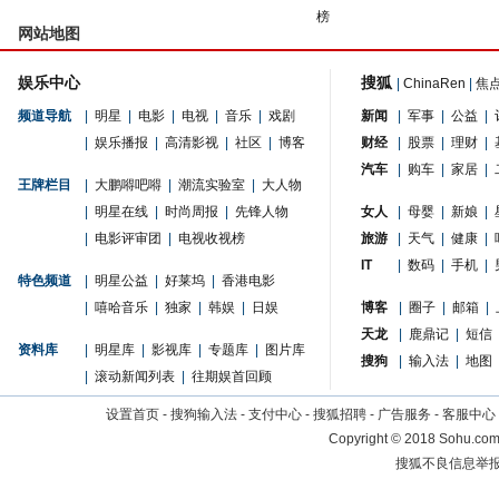
榜
网站地图
娱乐中心
搜狐
|
ChinaRen
|
焦
频道导航
|
明星
|
电影
|
电视
|
音乐
|
戏剧
新闻
|
军事
|
公益
|
|
娱乐播报
|
高清影视
|
社区
|
博客
财经
|
股票
|
理财
|
汽车
|
购车
|
家居
|
王牌栏目
|
大鹏嘚吧嘚
|
潮流实验室
|
大人物
|
明星在线
|
时尚周报
|
先锋人物
女人
|
母婴
|
新娘
|
|
电影评审团
|
电视收视榜
旅游
|
天气
|
健康
|
IT
|
数码
|
手机
|
特色频道
|
明星公益
|
好莱坞
|
香港电影
|
嘻哈音乐
|
独家
|
韩娱
|
日娱
博客
|
圈子
|
邮箱
|
天龙
|
鹿鼎记
|
短信
资料库
|
明星库
|
影视库
|
专题库
|
图片库
搜狗
|
输入法
|
地图
|
滚动新闻列表
|
往期娱首回顾
设置首页
-
搜狗输入法
-
支付中心
-
搜狐招聘
-
广告服务
-
客服中心
Copyright
©
2018 Sohu.com 
搜狐不良信息举