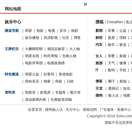
榜
网站地图
娱乐中心
搜狐
|
ChinaRen
|
焦
频道导航
|
明星
|
电影
|
电视
|
音乐
|
戏剧
新闻
|
军事
|
公益
|
|
娱乐播报
|
高清影视
|
社区
|
博客
财经
|
股票
|
理财
|
汽车
|
购车
|
家居
|
王牌栏目
|
大鹏嘚吧嘚
|
潮流实验室
|
大人物
|
明星在线
|
时尚周报
|
先锋人物
女人
|
母婴
|
新娘
|
|
电影评审团
|
电视收视榜
旅游
|
天气
|
健康
|
IT
|
数码
|
手机
|
特色频道
|
明星公益
|
好莱坞
|
香港电影
|
嘻哈音乐
|
独家
|
韩娱
|
日娱
博客
|
圈子
|
邮箱
|
天龙
|
鹿鼎记
|
短信
资料库
|
明星库
|
影视库
|
专题库
|
图片库
搜狗
|
输入法
|
地图
|
滚动新闻列表
|
往期娱首回顾
设置首页
-
搜狗输入法
-
支付中心
-
搜狐招聘
-
广告服务
-
客服中心
Copyright
©
2018 Sohu.com 
搜狐不良信息举