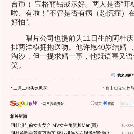
台币
）宝格丽钻戒示好。两人是否“开机
啦、有啦！”不管是否有病（恐慌症）在
好怕”。
唱片公司也提前为11日生的阿杜庆祝
排两洋模拥抱送吻。他许愿40岁结婚
淘沙，但一提求婚一事，他既语塞又语
笑。
我来说两
二月二抬头龙见喜
直击归真堂养
上网从搜狗开始
网页
新闻
相关新闻
·
阿杜想与前女友复合 MV女主角赞其Man(图)
10-03-
·
阿杜签唱会驾百万跑车 辣妹相伴左右现场献吻(图)
10-03-