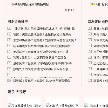
日韩时尚周报
好莱坞街拍周报
《夏日甜
更多 >>
网友点击排行
网友评论排行
1
1
《比利林恩》首映 章子怡范冰冰冯小刚捧场红毯
董卿：这两
2
2
独家：买菜也要拗造型！金星携女逛街有派头
刘德华新片
3
3
京东和奶茶哪个更重要？刘强东的回答全场大笑！
为救母女俩
4
4
杨威晒照庆祝结婚8周年 杨阳洋轻抚妈妈孕肚
刘德华扮邋
5
5
艳压群芳！唐嫣修身长裙现身活动 仙气儿足
章子怡斥港
6
6
独家：姚晨带小土豆逛商场 购置产后新衣
律师：于正
7
7
成都风味！张靓颖冯轲曝婚纱照 吃串串打麻将
王力宏否认
8
8
接地气！阔太熊黛林打扮休闲逛街买厕所泵
王刚自曝7
9
9
台媒:40
马蓉离婚后，砸1000万人民币给媒体要求删掉这照片
10
10
甜到腻！黄晓明上海庆生 Baby挺孕肚送蛋糕
陈冠希：假
娱乐·大视野