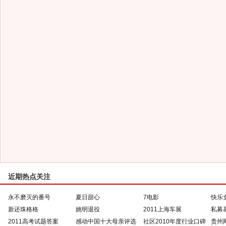
近期热点关注
永不磨灭的番号
夏日甜心
7电影
快乐
新还珠格格
姚明退役
2011上海车展
私募
2011高考试题答案
感动中国十大母亲评选
社区2010年度行业口碑
贵州