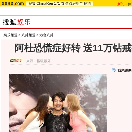
搜狐
ChinaRen
17173
焦点房地产
搜狗
新闻
-
体
娱乐频道
>
八卦频道
>
港台八卦
阿杜恐慌症好转 送11万钻戒
来源：
搜狐娱乐
我来说两