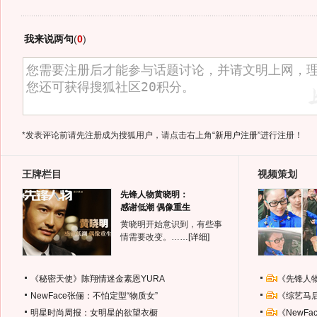
我来说两句
(
0
)
*发表评论前请先注册成为搜狐用户，请点击右上角
“新用户注册”
进行注册！
王牌栏目
视频策划
先锋人物黄晓明：
感谢低潮 偶像重生
黄晓明开始意识到，有些事
情需要改变。……
[详细]
《秘密天使》陈翔情迷金素恩YURA
《先锋人
NewFace张俪：不怕定型“物质女”
《综艺马
明星时尚周报：女明星的欲望衣橱
《NewF