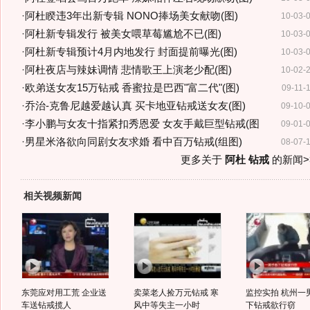
·
阿杜睽违3年出新专辑 NONO捧场美女献吻(图)
10-03-
·
阿杜新专辑发行 被美女喂草莓尴尬不已(图)
10-03-
·
阿杜新专辑预计4月内地发行 封面提前曝光(图)
10-03-
·
阿杜夜店与辣妹调情 悲情歌王上演老少配(图)
10-02-
·
欧弟送女友15万钻戒 香蜜拉是巴西"富二代"(图)
09-11-
·
乔治-克鲁尼越爱越认真 买卡地亚钻戒送女友(图)
09-10-
·
李小鹏与女友十指紧扣秀恩爱 女友手戴巨型钻戒(图
09-01-
·
男星米洛欲向同剧女友求婚 看中百万钻戒(组图)
08-07-
更多关于
阿杜 钻戒
的新闻>
相关视频新闻
东莞应对用工荒 企业送
卖菜老人捡万元钻戒 寒
监控实拍 杭州一
车送钻戒揽人
风中等失主一小时
下钻戒欲行窃