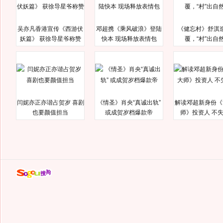
吴亦凡香港宣传《西游伏
邓超携《乘风破浪》登陆
《健忘村》舒淇
妖篇》 获徐导星爷称赞
快本 现场释放表情包
覆，“村”出自
闫妮亦正亦谐占贺岁 喜剧
《情圣》肖央“真诚出轨”
解读邓超新身份《
也要颜值担当
或成贺岁档爆款帝
师》投资人 不