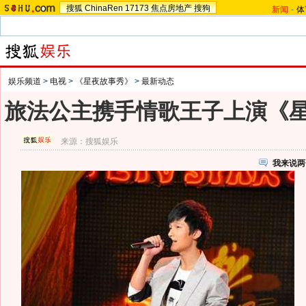
搜狐
ChinaRen
17173
焦点房地产
搜狗
新闻
-
体
娱乐频道
>
电视
>
《星夜故事秀》
>
最新动态
旅法公主携手情歌王子上演《星
来源：
搜狐娱乐
我来说两