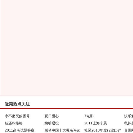
近期热点关注
永不磨灭的番号
夏日甜心
7电影
快乐
新还珠格格
姚明退役
2011上海车展
私募
2011高考试题答案
感动中国十大母亲评选
社区2010年度行业口碑
贵州