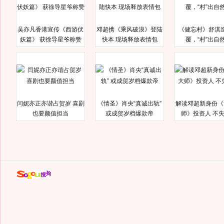
吴亦凡香港宣传《西游伏
邓超携《乘风破浪》登陆
《健忘村》舒淇
妖篇》 获徐导星爷称赞
快本 现场释放表情包
覆，“村”出自
闫妮亦正亦谐占贺岁 喜剧
《情圣》肖央“真诚出轨”
解读邓超新身份《
也要颜值担当
或成贺岁档爆款帝
师》投资人 不