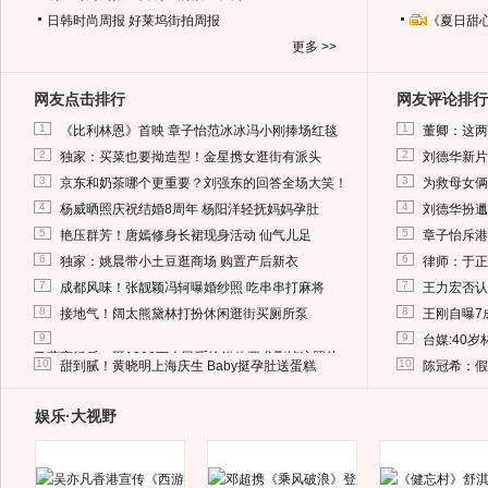
日韩时尚周报
好莱坞街拍周报
《夏日甜
更多 >>
网友点击排行
网友评论排行
1
1
《比利林恩》首映 章子怡范冰冰冯小刚捧场红毯
董卿：这两
2
2
独家：买菜也要拗造型！金星携女逛街有派头
刘德华新片
3
3
京东和奶茶哪个更重要？刘强东的回答全场大笑！
为救母女俩
4
4
杨威晒照庆祝结婚8周年 杨阳洋轻抚妈妈孕肚
刘德华扮邋
5
5
艳压群芳！唐嫣修身长裙现身活动 仙气儿足
章子怡斥港
6
6
独家：姚晨带小土豆逛商场 购置产后新衣
律师：于正
7
7
成都风味！张靓颖冯轲曝婚纱照 吃串串打麻将
王力宏否认
8
8
接地气！阔太熊黛林打扮休闲逛街买厕所泵
王刚自曝7
9
9
台媒:40
马蓉离婚后，砸1000万人民币给媒体要求删掉这照片
10
10
甜到腻！黄晓明上海庆生 Baby挺孕肚送蛋糕
陈冠希：假
娱乐·大视野