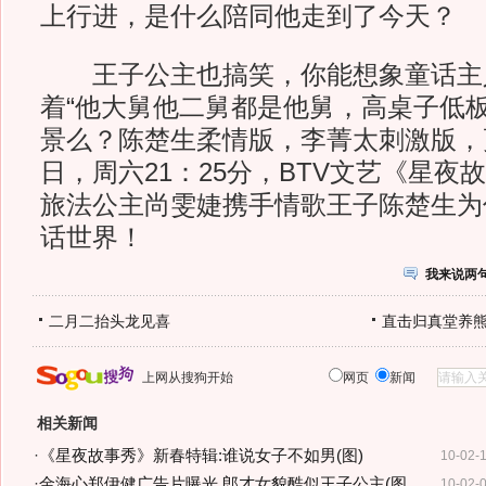
上行进，是什么陪同他走到了今天？
王子公主也搞笑，你能想象童话主
着“他大舅他二舅都是他舅，高桌子低板
景么？陈楚生柔情版，李菁太刺激版，
日，周六21：25分，BTV文艺《星夜故
旅法公主尚雯婕携手情歌王子陈楚生为
话世界！
我来说两
二月二抬头龙见喜
直击归真堂养
上网从搜狗开始
网页
新闻
相关新闻
·
《星夜故事秀》新春特辑:谁说女子不如男(图)
10-02-
·
金海心郑伊健广告片曝光 郎才女貌酷似王子公主(图
10-02-