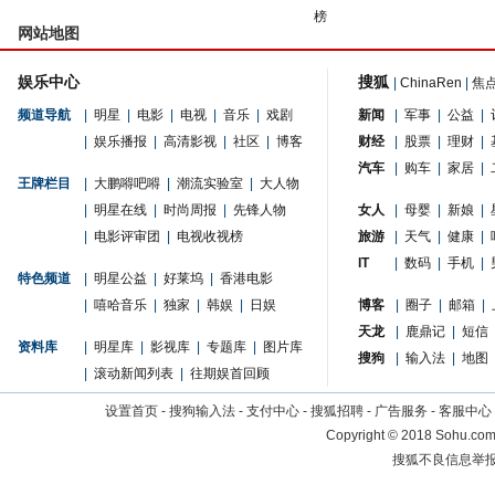
榜
网站地图
娱乐中心
搜狐
|
ChinaRen
|
焦
频道导航
|
明星
|
电影
|
电视
|
音乐
|
戏剧
新闻
|
军事
|
公益
|
|
娱乐播报
|
高清影视
|
社区
|
博客
财经
|
股票
|
理财
|
汽车
|
购车
|
家居
|
王牌栏目
|
大鹏嘚吧嘚
|
潮流实验室
|
大人物
|
明星在线
|
时尚周报
|
先锋人物
女人
|
母婴
|
新娘
|
|
电影评审团
|
电视收视榜
旅游
|
天气
|
健康
|
IT
|
数码
|
手机
|
特色频道
|
明星公益
|
好莱坞
|
香港电影
|
嘻哈音乐
|
独家
|
韩娱
|
日娱
博客
|
圈子
|
邮箱
|
天龙
|
鹿鼎记
|
短信
资料库
|
明星库
|
影视库
|
专题库
|
图片库
搜狗
|
输入法
|
地图
|
滚动新闻列表
|
往期娱首回顾
设置首页
-
搜狗输入法
-
支付中心
-
搜狐招聘
-
广告服务
-
客服中心
Copyright
©
2018 Sohu.com 
搜狐不良信息举