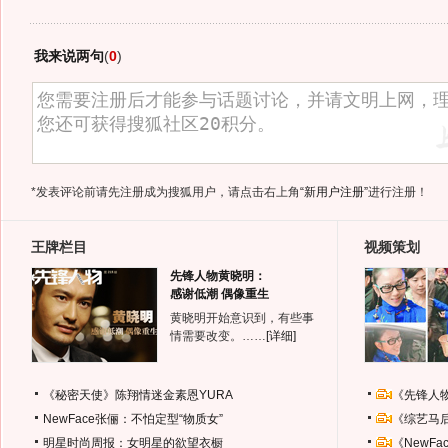
我来说两句
(
0
)
*发表评论前请先注册成为搜狐用户，请点击右上角
“新用户注册”
进行注册！
王牌栏目
视频策划
先锋人物黄晓明：
感谢低潮 偶像重生
黄晓明开始意识到，有些事
情需要改变。……
[详细]
《秘密天使》陈翔情迷金素恩YURA
《先锋人
NewFace张俪：不怕定型“物质女”
《综艺马
明星时尚周报：女明星的欲望衣橱
《NewF