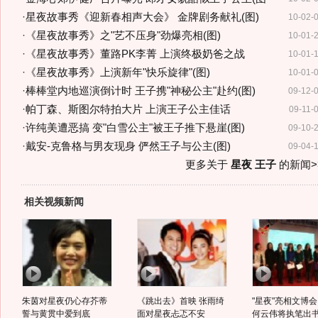
·
星夜故事秀《迎新春相声大会》 金牌剧务献礼(图)
10-02-
·
《星夜故事秀》之"艺不压身"劲爆亮相(图)
10-01-
·
《星夜故事秀》董路PK李菁 上演终极奶爸之战
10-01-
·
《星夜故事秀》上演新年"快乐旋律"(图)
10-01-
·
棒棒堂内地巡演倒计时 王子携"神秘公主"赴约(图)
09-12-
·
帕丁森、斯图尔特拍大片 上演王子公主佳话
09-11-
·
许纯美遭恶搞 变"白雪公主"被王子推下悬崖(图)
09-10-
·
戴安-克鲁格与男友现身 俨然王子与公主(图)
09-04-
更多关于
星夜 王子
的新闻>
相关视频新闻
朱茵对星夜仍心存芥蒂
《跳出去》首映 张雨绮
"星夜"亮相文博会
誓与黄贯中爱到底
面对星夜忐忑不安
何云伟将执笔出