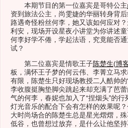
本期节目的第一位嘉宾是哥特公主
资到旅法公主，尚雯婕的华丽转身背后
路遇奇怪粉丝何李，她又该如何应对？
利安，现场开设星夜小讲堂为你讲述童
何李好学不倦，学起法语，究竟能否通过
试？
第二位嘉宾是情歌王子
陈楚生
(
博
板，满怀王子梦的何云伟、李菁立马求
有限，陈楚生只好现场教授二人酷帅的“
李收腹挺胸垫脚尖跳起来却充满了芭蕾
气的何李，春妮也加入了“捏烟头”的行
灯光音乐的配合下会有怎样的效果呢？
大时尚场合的陈楚生总是星光熠熠，殊
低谷，也曾想过放弃，是什么让他坚持