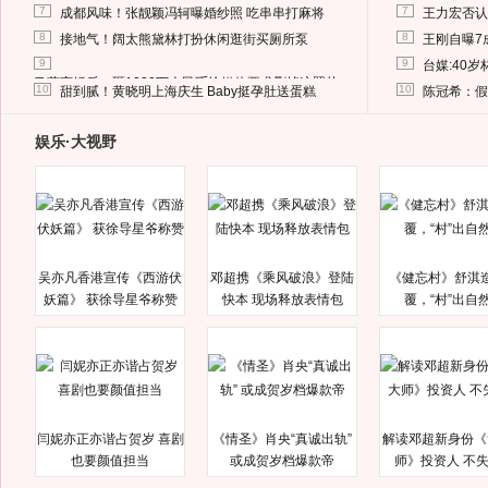
7
7
成都风味！张靓颖冯轲曝婚纱照 吃串串打麻将
王力宏否认
8
8
接地气！阔太熊黛林打扮休闲逛街买厕所泵
王刚自曝7
9
9
台媒:40
马蓉离婚后，砸1000万人民币给媒体要求删掉这照片
10
10
甜到腻！黄晓明上海庆生 Baby挺孕肚送蛋糕
陈冠希：假
娱乐·大视野
吴亦凡香港宣传《西游伏
邓超携《乘风破浪》登陆
《健忘村》舒淇
妖篇》 获徐导星爷称赞
快本 现场释放表情包
覆，“村”出自
闫妮亦正亦谐占贺岁 喜剧
《情圣》肖央“真诚出轨”
解读邓超新身份《
也要颜值担当
或成贺岁档爆款帝
师》投资人 不