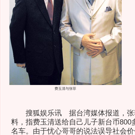
费玉清与张菲
搜狐娱乐讯 据台湾媒体报道，张
料，指费玉清送给自己儿子新台币
80
名车。由于忧心哥哥的说法误导社会价