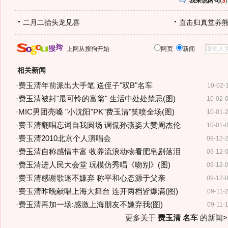
我来说两句
(
3
)
二月二抬头龙见喜
直击归真堂养
上网从搜狗开始
网页
新闻
相关新闻
·
费玉清年前派出大手笔 送侄子"双B"名车
10-02-
·
费玉清被封"最可怜的富翁" 生活中处处禁忌(图)
10-02-
·
MIC男团亮嗓 "小沈阳"PK"费玉清"笑喷全场(图)
10-01-
·
费玉清翻唱忘词自我圆场 调侃孙燕姿大赞周杰伦
10-01-
·
费玉清2010北京个人演唱会
09-12-
·
费玉清自称感情丰富 收养流浪动物看肥皂剧落泪
09-12-
·
费玉清进人民大会堂 玩模仿秀唱《吻别》(图)
09-12-
·
费玉清感谢歌迷不嫌弃 称平和心态源于父亲
09-12-
·
费玉清昨晚献唱上海大舞台 连开两档皆爆满(图)
09-11-
·
费玉清再加一场:感激上海朋友不嫌弃我(图)
09-11-
更多关于
费玉清 名车
的新闻>