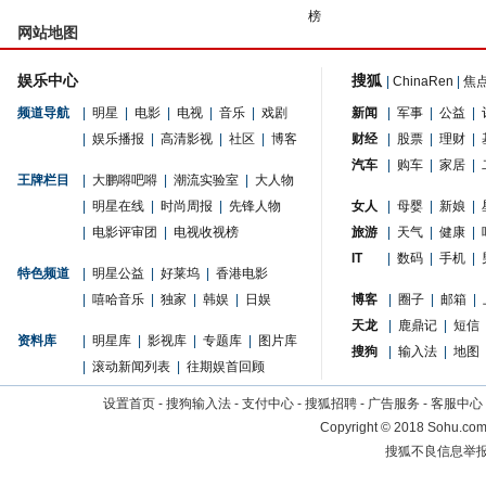
榜
网站地图
娱乐中心
搜狐
|
ChinaRen
|
焦
频道导航
|
明星
|
电影
|
电视
|
音乐
|
戏剧
新闻
|
军事
|
公益
|
|
娱乐播报
|
高清影视
|
社区
|
博客
财经
|
股票
|
理财
|
汽车
|
购车
|
家居
|
王牌栏目
|
大鹏嘚吧嘚
|
潮流实验室
|
大人物
|
明星在线
|
时尚周报
|
先锋人物
女人
|
母婴
|
新娘
|
|
电影评审团
|
电视收视榜
旅游
|
天气
|
健康
|
IT
|
数码
|
手机
|
特色频道
|
明星公益
|
好莱坞
|
香港电影
|
嘻哈音乐
|
独家
|
韩娱
|
日娱
博客
|
圈子
|
邮箱
|
天龙
|
鹿鼎记
|
短信
资料库
|
明星库
|
影视库
|
专题库
|
图片库
搜狗
|
输入法
|
地图
|
滚动新闻列表
|
往期娱首回顾
设置首页
-
搜狗输入法
-
支付中心
-
搜狐招聘
-
广告服务
-
客服中心
Copyright
©
2018 Sohu.com 
搜狐不良信息举