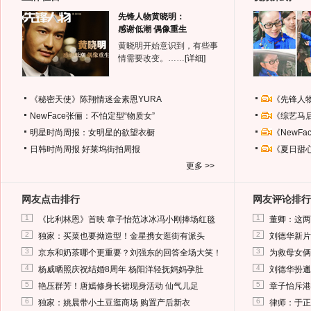
先锋人物黄晓明：
感谢低潮 偶像重生
黄晓明开始意识到，有些事
情需要改变。……
[详细]
《秘密天使》陈翔情迷金素恩YURA
《先锋人
NewFace张俪：不怕定型“物质女”
《综艺马
明星时尚周报：女明星的欲望衣橱
《NewF
日韩时尚周报
好莱坞街拍周报
《夏日甜
更多 >>
网友点击排行
网友评论排行
1
1
《比利林恩》首映 章子怡范冰冰冯小刚捧场红毯
董卿：这两
2
2
独家：买菜也要拗造型！金星携女逛街有派头
刘德华新片
3
3
京东和奶茶哪个更重要？刘强东的回答全场大笑！
为救母女俩
4
4
杨威晒照庆祝结婚8周年 杨阳洋轻抚妈妈孕肚
刘德华扮邋
5
5
艳压群芳！唐嫣修身长裙现身活动 仙气儿足
章子怡斥港
6
6
独家：姚晨带小土豆逛商场 购置产后新衣
律师：于正