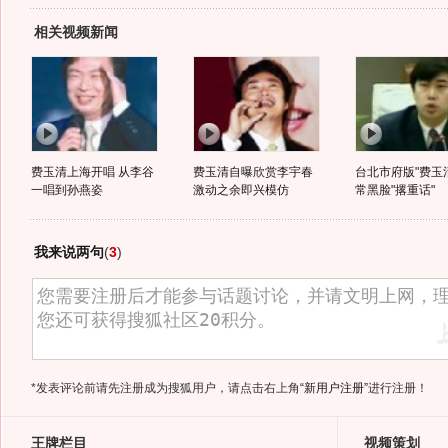
相关视频新闻
费玉清上海开唱 从李谷
费玉清自曝欣赏李宇春
台北市府版"费玉清
一唱到孙燕姿
激动之余即兴模仿
常黑脸"撂重话"
我来说两句
(
3
)
*发表评论前请先注册成为搜狐用户，请点击右上角
“新用户注册”
进行注册！
王牌栏目
视频策划