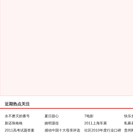
近期热点关注
永不磨灭的番号
夏日甜心
7电影
快乐
新还珠格格
姚明退役
2011上海车展
私募
2011高考试题答案
感动中国十大母亲评选
社区2010年度行业口碑
贵州