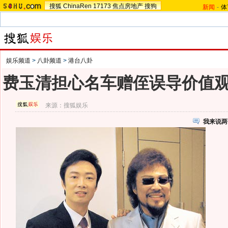
搜狐
ChinaRen
17173
焦点房地产
搜狗
新闻
-
体
娱乐频道
>
八卦频道
>
港台八卦
费玉清担心名车赠侄误导价值观
来源：
搜狐娱乐
我来说两