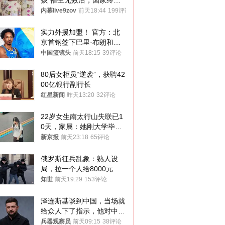
孩”催生无效后，国家终于
向住房出手了！
内幕live9zov
前天18:44
199评论
实力外援加盟！ 官方：北
京首钢签下巴里·布朗和桑
普森
中国篮镜头
前天18:15
39评论
80后女柜员“逆袭”，获聘42
00亿银行副行长
红星新闻
昨天13:20
32评论
22岁女生南太行山失联已1
0天，家属：她刚大学毕业
想到山里旅行
新京报
前天23:18
65评论
俄罗斯征兵乱象：熟人设
局，拉一个人给8000元
知世
前天19:29
153评论
泽连斯基谈到中国，当场就
给众人下了指示，他对中国
和中乌关系，显然又有了新
兵器观察员
前天09:15
38评论