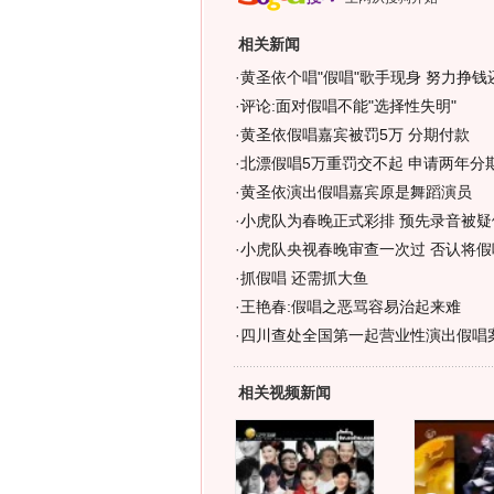
相关新闻
·
黄圣依个唱"假唱"歌手现身 努力挣钱还
·
评论:面对假唱不能"选择性失明"
·
黄圣依假唱嘉宾被罚5万 分期付款
·
北漂假唱5万重罚交不起 申请两年分
·
黄圣依演出假唱嘉宾原是舞蹈演员
·
小虎队为春晚正式彩排 预先录音被疑假
·
小虎队央视春晚审查一次过 否认将假
·
抓假唱 还需抓大鱼
·
王艳春:假唱之恶骂容易治起来难
·
四川查处全国第一起营业性演出假唱
相关视频新闻