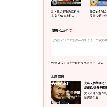
国内首起假唱受查案曝
黄圣依个唱会
光 黄圣依撞上枪口
员因假唱被查
我来说两句
(
0
)
*发表评论前请先注册成为搜狐用户，请点击
王牌栏目
先锋人物黄晓明：
感谢低潮 偶像重
黄晓明开始意识到
情需要改变。……