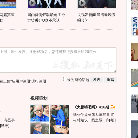
两嘉宾演
国内首例假唱曝光 主办
央视发新闻 澄清春晚假
处
方曾丢弃U盘不承认
唱传闻
设为辩论话题
右上角
“新用户注册”
进行注册！
视频策划
《大鹏嘚吧嘚》416期
生
杨丽萍提菜篮逛车展 时尚
，有些事
与村姑仅一线之隔…
[详细]
[详细]