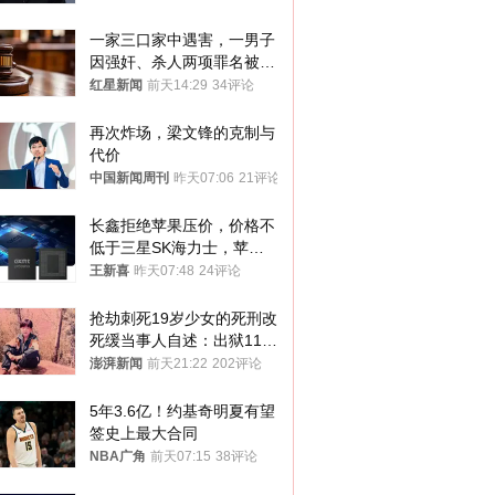
的想法
一家三口家中遇害，一男子
因强奸、杀人两项罪名被判
死缓 最高检介入后改判无
红星新闻
前天14:29
34评论
罪
再次炸场，梁文锋的克制与
代价
中国新闻周刊
昨天07:06
21评论
长鑫拒绝苹果压价，价格不
低于三星SK海力士，苹果
失去了议价权
王新喜
昨天07:48
24评论
抢劫刺死19岁少女的死刑改
死缓当事人自述：出狱11年
间始终刻意躲避被害人家属
澎湃新闻
前天21:22
202评论
5年3.6亿！约基奇明夏有望
签史上最大合同
NBA广角
前天07:15
38评论