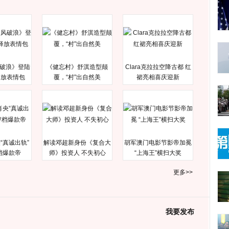
破浪》登陆
《健忘村》舒淇造型颠
Clara克拉拉空降古都 红
释放表情包
覆，“村”出自然美
裙亮相喜庆迎新
“真诚出轨”
解读邓超新身份《复合大
胡军澳门电影节影帝加冕
档爆款帝
师》投资人 不失初心
“上海王”横扫大奖
更多>>
我要发布