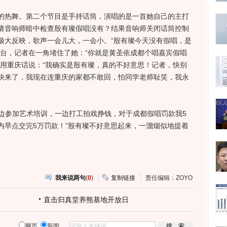
热舞。第二个节目是手持话筒，演唱的是一首她自己的主打
请音响师暗中检查殷有璨假唱没有？结果音响师关闭话筒控制
极大反映，歌声一会儿大，一会小。“殷有璨今天没有假唱，是
舞台，记者在一角堵住了她：“你就是黄圣依成都个唱嘉宾假唱
地用重庆话说：“我确实是殷有璨，真的不好意思！记者，快别
快来了，我现在连重庆的家都不敢回，怕同学老师耻笑，我永
边参加艺术培训，一边打工拍戏挣钱，对于成都假唱罚款我5
内早点交完5万罚款！”殷有璨不好意思起来，一溜烟似地提着
我来说两句
(
0
)
复制链接
责任编辑：ZOYO
直击归真堂养熊基地开放日
网页
新闻