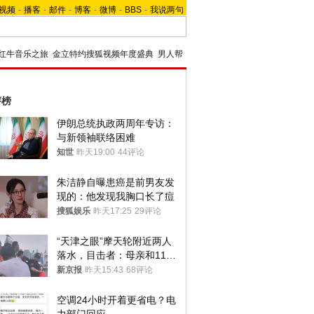
视频
-
播客
-
邮件
-
博客
-
微博
-
BBS
-
我说两句
红牛音乐之旅
金立特约搜狐视频年度盛典
男人帮
评榜
伊朗总统执政两周年专访：
与新领袖联络困难
知世
昨天19:00
44评论
朱洁静自曝患癌是前男友发
现的：他发现我胸口长了痘
搜狐娱乐
昨天17:25
29评论
“天津之眼”摩天轮附近两人
落水，目击者：母亲和11岁
儿子先后被打捞上岸
新京报
昨天15:43
68评论
空调24小时开着更省电？电