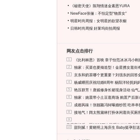
《秘密天使》陈翔情迷金素恩YURA
NewFace张俪：不怕定型“物质女”
明星时尚周报：女明星的欲望衣橱
日韩时尚周报
好莱坞街拍周报
网友点击排行
1
《比利林恩》首映 章子怡范冰冰冯小刚
2
独家：买菜也要拗造型！金星携女逛街
3
京东和奶茶哪个更重要？刘强东的回答
4
杨威晒照庆祝结婚8周年 杨阳洋轻抚妈
5
艳压群芳！唐嫣修身长裙现身活动 仙气
6
独家：姚晨带小土豆逛商场 购置产后新
7
成都风味！张靓颖冯轲曝婚纱照 吃串串
8
接地气！阔太熊黛林打扮休闲逛街买厕
9
马蓉离婚后，砸1000万人民币给媒体要求
10
甜到腻！黄晓明上海庆生 Baby挺孕肚