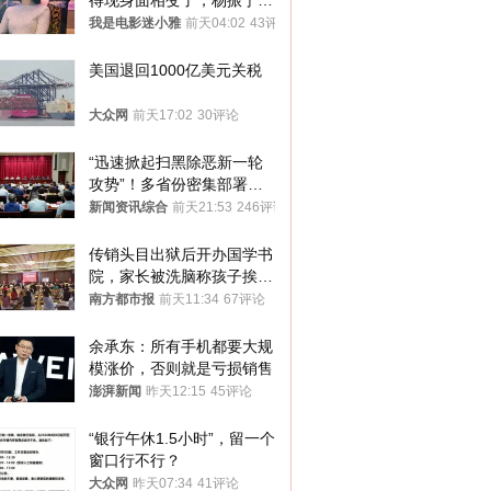
得现身面相变了，杨振宁终
于可以放心了
我是电影迷小雅
前天04:02
43评论
美国退回1000亿美元关税
大众网
前天17:02
30评论
“迅速掀起扫黑除恶新一轮
攻势”！多省份密集部署，
公布举报方式
新闻资讯综合
前天21:53
246评论
传销头目出狱后开办国学书
院，家长被洗脑称孩子挨打
才有效果
南方都市报
前天11:34
67评论
余承东：所有手机都要大规
模涨价，否则就是亏损销售
澎湃新闻
昨天12:15
45评论
“银行午休1.5小时”，留一个
窗口行不行？
大众网
昨天07:34
41评论