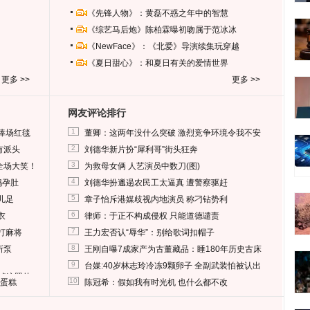
《先锋人物》：黄磊不惑之年中的智慧
《综艺马后炮》陈柏霖曝初吻属于范冰冰
《NewFace》：《北爱》导演续集玩穿越
《夏日甜心》：和夏日有关的爱情世界
更多 >>
更多 >>
网友评论排行
1
捧场红毯
董卿：这两年没什么突破 激烈竞争环境令我不安
2
有派头
刘德华新片扮“犀利哥”街头狂奔
3
全场大笑！
为救母女俩 人艺演员中数刀(图)
4
妈孕肚
刘德华扮邋遢农民工太逼真 遭警察驱赶
5
儿足
章子怡斥港媒歧视内地演员 称刁钻势利
6
衣
律师：于正不构成侵权 只能道德谴责
7
打麻将
王力宏否认“辱华”：别给歌词扣帽子
8
所泵
王刚自曝7成家产为古董藏品：睡180年历史古床
9
台媒:40岁林志玲冷冻9颗卵子 全副武装怕被认出
删掉这照片
10
送蛋糕
陈冠希：假如我有时光机 也什么都不改