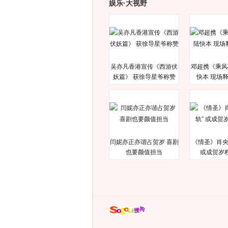
娱乐·大视野
吴亦凡香港宣传《西游伏
邓超携《乘风
妖篇》 获徐导星爷称赞
快本 现场
闫妮亦正亦谐占贺岁 喜剧
《情圣》肖央
也要颜值担当
或成贺岁