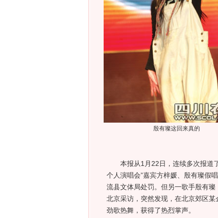
殷有璨这回来真的
本报从1月22日，连续多次报道了国
个人演唱会”嘉宾方梓媛、殷有璨假
流县文体局处罚。但另一歌手殷有璨
北京采访，突然发现，在北京郊区某
劲歌热舞，获得了热烈掌声。