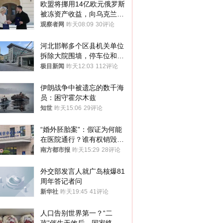
欧盟将挪用14亿欧元俄罗斯
被冻资产收益，向乌克兰提
供援助
观察者网
昨天08:09
30评论
河北邯郸多个区县机关单位
拆除大院围墙，停车位和厕
所免费开放，当地多部门回
极目新闻
昨天12:03
112评论
应
伊朗战争中被遗忘的数千海
员：困守霍尔木兹
知世
昨天15:06
29评论
“婚外胚胎案”：假证为何能
在医院通行？谁有权销毁胚
胎？
南方都市报
昨天15:29
28评论
外交部发言人就广岛核爆81
周年答记者问
新华社
昨天19:45
41评论
人口告别世界第一？“二