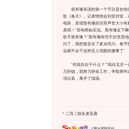
殷有璨表演的第一个节目是欢快的
歌《春天》。记者悄悄走到音控室，
电路，发现殷有璨的话筒声音大小有
真唱！”音响师如实说。殷有璨走下
歌手殷有璨？”殷有璨有些不好意思
问了，我把脸丢在了家乡四川。春节
远都不会干这种丢人现眼的傻事了”
“你现在在干什么？”“我在北京一
万的钱，我努力拼命工作，争取两年
演出装，离开了现场。
二月二抬头龙见喜
上网从搜狗开始