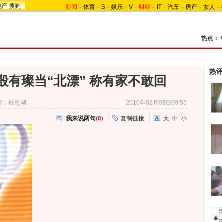
地产
搜狗
新闻
-
体育
-
S
-
娱乐
-
V
-
财经
-
IT
-
汽车
-
房产
-
女人
-
热点：
热
殷有璨当“北漂” 称有家不敢回
者：杜恩湖
2010年02月03日09:55
我来说两句
(
0
)
复制链接
大
中
小