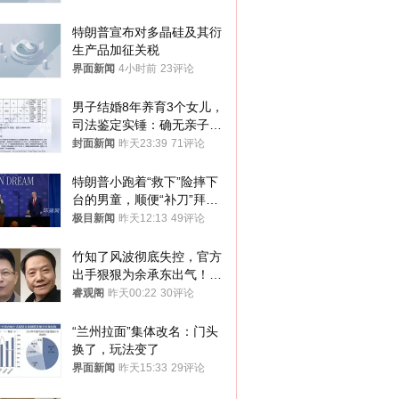
特朗普宣布对多晶硅及其衍
生产品加征关税
界面新闻
4小时前
23评论
男子结婚8年养育3个女儿，
司法鉴定实锤：确无亲子关
系！当事人气愤又无奈：心
封面新闻
昨天23:39
71评论
疼无辜的孩子
特朗普小跑着“救下”险摔下
台的男童，顺便“补刀”拜
登：“我可不想他像拜登一
极目新闻
昨天12:13
49评论
样摔下来”
竹知了风波彻底失控，官方
出手狠狠为余承东出气！雷
军果然没说错
睿观阁
昨天00:22
30评论
“兰州拉面”集体改名：门头
换了，玩法变了
界面新闻
昨天15:33
29评论