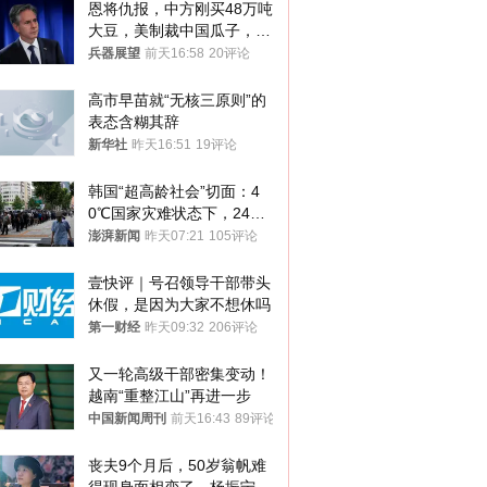
恩将仇报，中方刚买48万吨
大豆，美制裁中国瓜子，布
林肯措辞变了
兵器展望
前天16:58
20评论
高市早苗就“无核三原则”的
表态含糊其辞
新华社
昨天16:51
19评论
韩国“超高龄社会”切面：4
0℃国家灾难状态下，2400
名首尔老人还在巷子里收废
澎湃新闻
昨天07:21
105评论
纸
壹快评｜号召领导干部带头
休假，是因为大家不想休吗
第一财经
昨天09:32
206评论
又一轮高级干部密集变动！
越南“重整江山”再进一步
中国新闻周刊
前天16:43
89评论
丧夫9个月后，50岁翁帆难