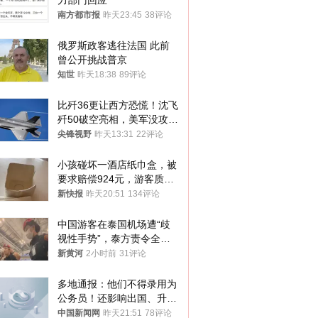
力部门回应
南方都市报
昨天23:45
38评论
俄罗斯政客逃往法国 此前
曾公开挑战普京
知世
昨天18:38
89评论
比歼36更让西方恐慌！沈飞
歼50破空亮相，美军没攻克
的技术被拿下
尖锋视野
昨天13:31
22评论
小孩碰坏一酒店纸巾盒，被
要求赔偿924元，游客质疑
酒店房客物品超高标价，市
新快报
昨天20:51
134评论
监部门：不违规
中国游客在泰国机场遭“歧
视性手势”，泰方责令全面
调查，对责任人采取最严厉
新黄河
2小时前
31评论
处分
多地通报：他们不得录用为
公务员！还影响出国、升
学……
中国新闻网
昨天21:51
78评论