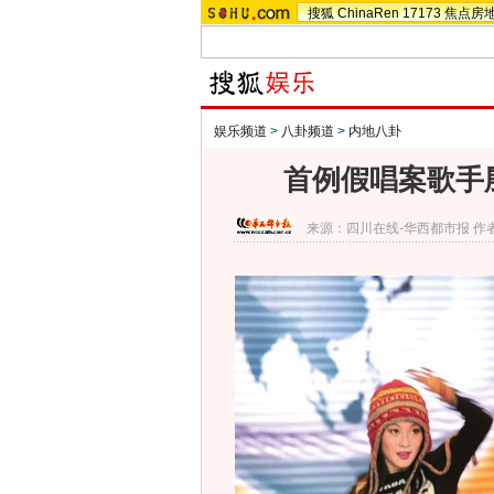
搜狐
ChinaRen
17173
焦点房
娱乐频道
>
八卦频道
>
内地八卦
首例假唱案歌手
来源：
四川在线-华西都市报
作