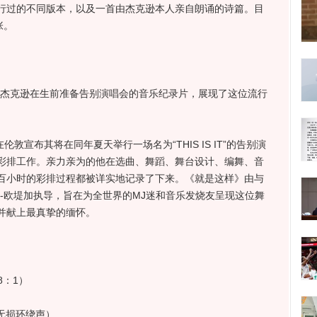
行过的不同版本，以及一首由杰克逊本人亲自朗诵的诗篇。目
张。
杰克逊在生前准备告别演唱会的音乐纪录片，展现了这位流行
敦宣布其将在同年夏天举行一场名为“THIS IS IT”的告别演
彩排工作。亲力亲为的他在选曲、舞蹈、舞台设计、编舞、音
百小时的彩排过程都被详实地记录了下来。《就是这样》由与
-欧堤加执导，旨在为全世界的MJ迷和音乐发烧友呈现这位舞
并献上最真挚的缅怀。
8：1）
A无损环绕声）