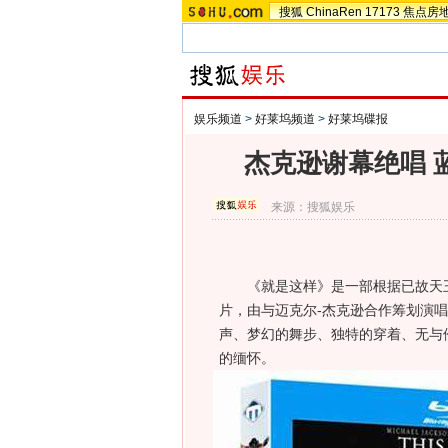
搜狐
ChinaRen
17173
焦点房
娱乐频道
>
好莱坞频道
>
好莱坞碟报
杰克逊谢幕绝唱 
来源：
搜狐娱乐
《就是这样》是一部根据已故天王
片，由与迈克尔-杰克逊合作筹划演唱
声、梦幻的舞步、独特的穿着、无与
的缅怀。