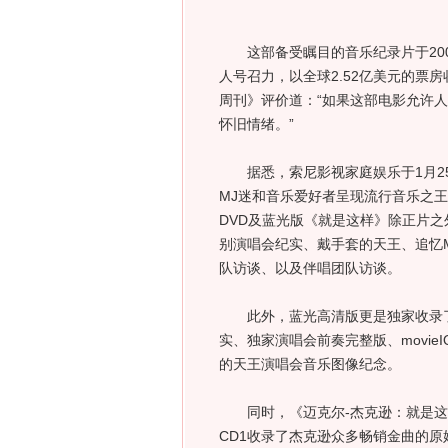
这部备受瞩目的音乐纪录片于2009
人号召力，以全球2.52亿美元的票
周刊》评价道：“如果这部电影允许
怀旧情绪。”
据悉，索尼影视家庭娱乐于1月25
MJ迷和音乐爱好者呈现流行音乐之
DVD及蓝光版《就是这样》除正片
别演唱会纪实、戴手套的天王、追忆
队访谈、以及伴唱团队访谈。
此外，蓝光高清版更是独家收录了
实、独家演唱会
前奏完整版、movi
的天王演唱会音乐图像纪念。
同时，《迈克尔-杰克逊：就是这样
CD1收录了杰克逊众多畅销金曲的原始版