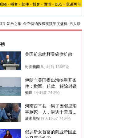
视频
-
播客
-
邮件
-
博客
-
微博
-
BBS
-
我说两句
红牛音乐之旅
金立特约搜狐视频年度盛典
男人帮
评榜
美国前总统拜登癌症扩散
封面新闻
5小时前
136评论
伊朗向美国提出海峡重开条
件：撤军、赔款、解除封锁
知世
4小时前
74评论
河南西平县一男子因邻里琐
事刺死一人，潜逃十天后在
十多公里外一片玉米地里落
潇湘晨报
昨天19:57
74评论
网
俄罗斯女首富的商业帝国正