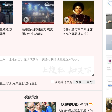
星致敬 杰
碧昂斯领跑格莱美 杰克
洛杉矶警方尚未向提交
就奖
逊获终生成就奖
杰克逊死因调查报告
设为辩论话题
右上角
“新用户注册”
进行注册！
视频策划
《大鹏嘚吧嘚》416期
生
杨丽萍提菜篮逛车展 时尚