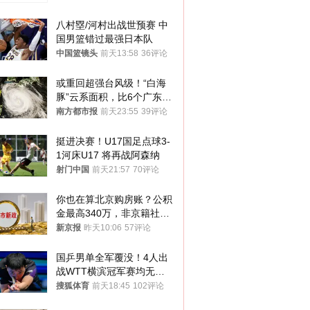
八村塁/河村出战世预赛 中
国男篮错过最强日本队
中国篮镜头
前天13:58
36评论
或重回超强台风级！“白海
豚”云系面积，比6个广东还
大！深圳官方：注意这件事
南方都市报
前天23:55
39评论
挺进决赛！U17国足点球3-
1河床U17 将再战阿森纳
射门中国
前天21:57
70评论
你也在算北京购房账？公积
金最高340万，非京籍社保
1年
新京报
昨天10:06
57评论
国乒男单全军覆没！4人出
战WTT横滨冠军赛均无缘
八强
搜狐体育
前天18:45
102评论