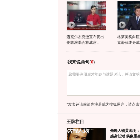
迈克尔杰克逊宣布复出
格莱美奖向巨
伦敦演唱会将成谢..
克逊获终身成
我来说两句
(
0
)
*发表评论前请先注册成为搜狐用户，请点击
王牌栏目
先锋人物黄晓明：
感谢低潮 偶像重