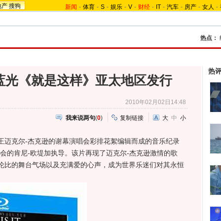
地产
搜狗
新闻
-
体育
-
S
-
娱乐
-
V
-
财经
-
IT
-
汽车
-
房产
-
女人
-
热点：
热
蓝光《就是这样》亚太地区发行
2010年02月02日14:48
我来说两句
(
0
)
复制链接
大
中
小
迈克尔-杰克逊的谢幕演唱会彩排花絮编辑而成的音乐纪录
会的肯尼-欧堤加执导。该片再现了迈克尔-杰克逊激情的歌
伦比的舞台气场以及充满爱的心声，成为世界乐迷们对其永恒