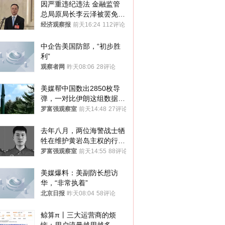
因严重违纪违法 金融监管
总局原局长李云泽被罢免全
国人大代表
经济观察报
前天16:24
112评论
中企告美国防部，“初步胜
利”
观察者网
昨天08:06
28评论
美媒帮中国数出2850枚导
弹，一对比伊朗这组数据，
发现出大事了
罗富强观察室
前天14:48
27评论
去年八月，两位海警战士牺
牲在维护黄岩岛主权的行动
中
罗富强观察室
前天14:55
88评论
美媒爆料：美副防长想访
华，“非常执着”
北京日报
昨天08:04
58评论
鲸算π丨三大运营商的烦