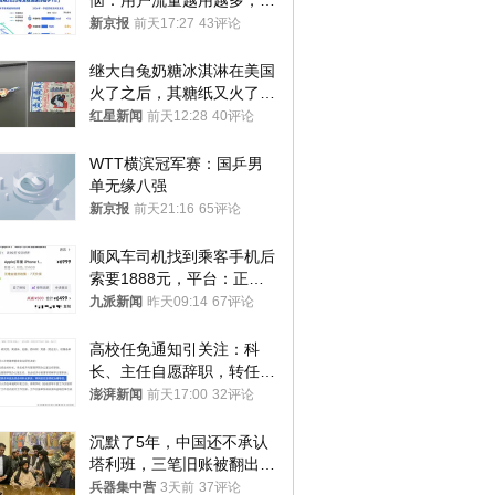
恼：用户流量越用越多，收
入却越来越少
新京报
前天17:27
43评论
继大白兔奶糖冰淇淋在美国
火了之后，其糖纸又火了！
海外博主盛赞：平面设计经
红星新闻
前天12:28
40评论
典之作
WTT横滨冠军赛：国乒男
单无缘八强
新京报
前天21:16
65评论
顺风车司机找到乘客手机后
索要1888元，平台：正和
司机沟通协商
九派新闻
昨天09:14
67评论
高校任免通知引关注：科
长、主任自愿辞职，转任思
政辅导员
澎湃新闻
前天17:00
32评论
沉默了5年，中国还不承认
塔利班，三笔旧账被翻出，
最大风险出现
兵器集中营
3天前
37评论