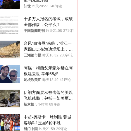
被乌克兰炸毁
知世
昨天20:27
140评论
十多万人报名的考试，成绩
全部作废，公平么？
中国新闻周刊
昨天21:08
371评论
台风“白海豚”来临，浙江一
家四口走在海边堤坝上，其
中9岁男孩被巨浪卷入海
三湘都市报
昨天16:32
280评论
中，搜救仍在进行
阿媒：梅西父亲豪尔赫在阿
根廷去世 享年68岁
足坛欧美汇
昨天18:49
41评论
伊朗方面展示被击落的美以
飞机残骸：包括一架美军F-
15战斗机残骸以及多架无人
新京报
5小时前
69评论
机等
中超-奥斯卡一球制胜 蓉城
客场0-1玉昆6轮不胜
射门中国
昨天21:59
29评论