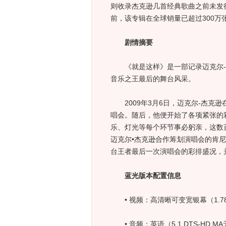
则收录杰克逊几首经典歌曲之前未发
前，该专辑在全球销量已超过300万
剧情摘要
《就是这样》是一部记录迈克尔-
音乐之王最后的舞台风采。
2009年3月6日，迈克尔-杰克逊在伦
唱会。随后，他便开始了各项紧张的
乐、灯光等每个环节事必躬亲，这数
迈克尔•杰克逊合作筹划演唱会的肯尼
台王者最后一次演唱会的彩排盛况，
蓝光版本配置信息
• 视频：高清晰可变宽银幕（1.7
• 音频：英语（5.1 DTS-HD M