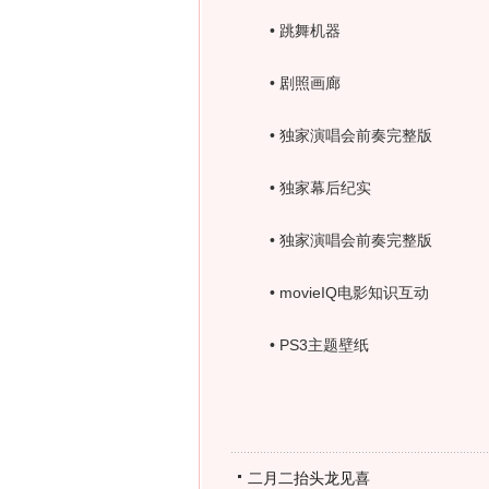
• 跳舞机器
• 剧照画廊
• 独家演唱会
前奏完整版
• 独家
幕后纪实
• 独家演唱会
前奏完整版
• movieIQ电影知识互动
• PS3主题壁纸
二月二抬头龙见喜