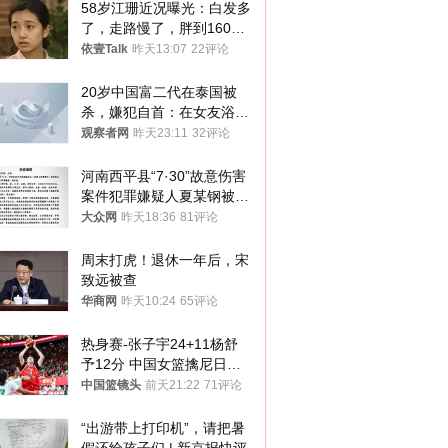
58岁江珊近况曝光：白发多
了，走路慢了，胖到160
斤，没单位也没退休金
依壹Talk
昨天13:07
22评论
20岁中国富二代在泰国被
杀，嫌犯自首：在女友浴室
看到他
观察者网
昨天23:11
32评论
河南西平县“7·30”故意伤害
案件犯罪嫌疑人夏某钢被抓
获
大众网
昨天18:36
81评论
周末打虎！退休一年后，宋
致远被查
华商网
昨天10:24
65评论
热身赛-张子宇24+11杨舒
予12分 中国女篮擒尼日利
亚
中国篮镜头
前天21:22
71评论
“出游带上打印机”，请把暑