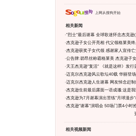
上网从搜狗开始
相关新闻
·
"烈士"最后谢幕 全球歌迷怀念杰克逊(
·
杰克逊子女公开亮相 代父领格莱美终
·
杰克逊获奖子女代领 感谢家人宣传亡父
·
公告牌:碧昂丝称霸格莱美 杰克逊子女
·
天王杰克逊"复活" 《就是这样》发行
·
迈克尔杰克逊风云歌坛40载 华丽登
·
迈克尔杰克逊人生谢幕 网友悼念赶制
·
杰克逊生前最后露面一语成谶:这是我
·
杰克逊为7月谢幕演出苦练"月球漫步"(
·
杰克逊"谢幕"演唱会 50场门票4小时抢
相关视频新闻