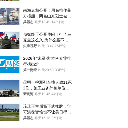
南海真相公开！用命挡住菲
方撞船，两名山东烈士被授
武警最高荣誉
兵器志
昨天13:49
143评论
俄媒终于公开质问！打了乌
克兰这么久,为什么赢不了?
答案令人沉默
尖锋视野
昨天13:47
75评论
2026年“未录满”本科专业排
行榜出炉
第一财经
昨天20:59
33评论
昆明一检测列车撞人致11死
2伤，施工业务外包单位被
罚1.5万元，国铁昆明局被
新黄河
昨天19:46
44评论
罚300万元
琉球王室后裔正式摊牌，宁
可满盘皆输也不让美日得
逞，中国成关键
兵器志
昨天15:18
25评论