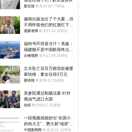
假还给孩子们 | 新京报快评
新京报
昨天14:29
77评论
越南出版业出了个大案，但
不用怀疑他们把红旗扛下去
的决心
观察者网
昨天07:15
32评论
福特号吓得冒冷汗！美媒：
福建舰不是中国航母终点，
而是新起点！
尖锋视野
前天17:59
25评论
丈夫坠亡后百万赔偿款被婆
家转移，妻女仅得3万元
新快报
昨天09:12
51评论
美参院通过制裁法案 针对
俄油气进口大国
知世
昨天09:17
51评论
一段视频就能炒出“全国小
炒肉大王”，费大厨“塌房”了
吗？
中国新闻网
昨天10:21
22评论