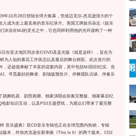
年10月28日登陆全球大银幕，凭借迈克尔-杰克逊强大的个
房收入成为史上最卖座的音乐纪录片。美国王牌娱乐杂志《娱乐
人们沐浴在MJ的灵光之中，它也同样利用他的光环虚构了一种
日在亚太地区同步发行DVD及蓝光版《就是这样》，旨在为
王鲜为人知的幕后工作状态以及最后的舞台精彩。此次发行的
之外，还超值奉献了丰富的花絮内容，其中包括MJ回归纪实、告
MJ、寻觅最好的舞者、剧场版预告片、伴舞团队访谈、伴奏乐
跳舞机器、剧照画廊、独家演唱会
前奏完整版、独家
幕后纪
eIQ电影知识互动，以及PS3主题壁纸，为观众们带来了最完整
 音乐盛典》双CD音乐专辑也正在全球范围内热销，专辑
本，外加杰克逊全新单曲《This Is It》的两个版本。CD2